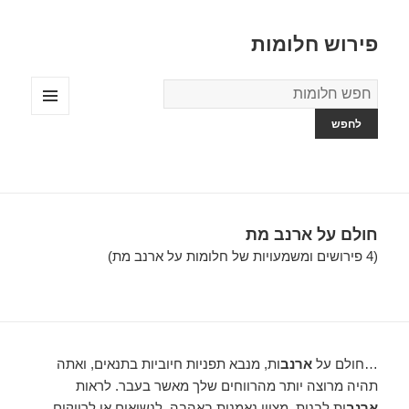
פירוש חלומות
מילון
החלומות
תפריטים
ווידג'טים
חולם על ארנב מת
(4 פירושים ומשמעויות של חלומות על ארנב מת)
…חולם על
ארנב
ות, מנבא תפניות חיוביות בתנאים, ואתה
תהיה מרוצה יותר מהרווחים שלך מאשר בעבר. לראות
ארנב
ות לבנות, מציין נאמנות באהבה, לנשואים או לרווקים.