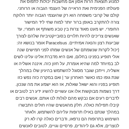
למנוע תוצאות הרות אסון אם מחשבות יכולות לתפוס את
פעולתו הפנימית ואת הראייה של העצמי הגבוה או הרוחני.
קולם של קרובי משפחה הוא רק שהעצמי הגבוה יותר הלוקח
צורה להתקרב באופן ברור יותר למוח שחי ליד המישור
החומרי. יש מעט מאוד צרות בין טבע משותף או חומרי, עד
שאנשים צריכים להיות תלויים בסובייקטיביות שלהם לצורך
שביעות רצון והנאה אמיתיים. Paracelsus אומר בנושא זה:
{יכול לקרות שנשמתם של אנשים שמתו לפני חמישים שנה
אולי תופיע בפנינו בחלום, ואם היא מדברת אלינו עלינו לשים
לב במיוחד למה שהיא אומרת, על חזון כזה. איננה אשליה או
אשליה, וייתכן שגבר מסוגל להשתמש בהיגיון שלו במהלך
שנת גופו כמו כאשר האחרון ער | ואם במקרה כזה נפש כזו
תופיע בפניו והוא ישאל שאלות, אז הוא ישמע את מה שנכון.
דרך נשמות מבוקשות אלו אנו עשויים להשיג ידע רב לטובים או
לדברים רעים אם נבקש מהם לגלות לנו אותם. אנשים רבים
קיבלו תפילות כאלה. חלק מהאנשים שהיו חולים התבשרו
במהלך שנתם באילו תרופות עליהם להשתמש, ולאחר
השימוש בתרופות הם נרפאו, ודברים כאלה קרו לא רק
לנוצרים, אלא גם ליהודים, פרסיים וגויים, לטובים לאנשים