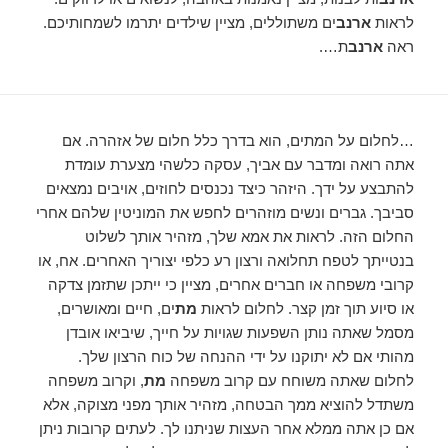
לראות
ארנב
ים משתוללים, מציין שילדים יתרמו לשמחותיכם.
ראה
ארנב
ת….
…לחלום על המתים, הוא בדרך כלל חלום של אזהרה. אם
אתה רואה ומדבר עם אביך, עסקה כלשהי מצערת עומדת
להתבצע על ידך. היזהר כיצד נכנסים לחוזים, אויבים נמצאים
סביבך. גברים ונשים מוזהרים לחפש את המוניטין שלהם אחרי
החלום הזה. לראות את אמא שלך, מזהיר אותך לשלוט
בנטייתך לטפח תחלואה ורצון רע כלפי יצוריך האחרים. אח, או
קרובי משפחה או חברים אחרים, מציין כי ייתכן שתזמן צדקה
או סיוע תוך זמן קצר. לחלום לראות
מת
ים, חיים ומאושרים,
מסמל שאתה נותן השפעות שגויות על חייך, שיביאו אובדן
מהותי אם לא יתוקנו על ידי ההנחה של כוח הרצון שלך.
לחלום שאתה משוחח עם קרוב משפחה
מת
, וקרוב משפחה
משתדל להוציא ממך הבטחה, מזהיר אותך מפני מצוקה, אלא
אם כן אתה ממלא אחר העצות שניתנו לך. לעתים קרובות ניתן