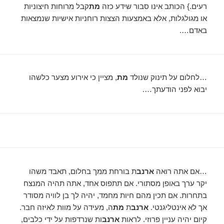
רעים.} הכותב אינו סבור שידע כזה
מת
קבל מרוחות חיצוניות
או מגולגלות, אלא באמצעות הצצות רוחניות אישיות שנמצאות
באדם….
…לחלום על תינוק שנולד
מת
, מציין כי אירוע מצער כלשהו
יבוא לפני הודעתך….
…אם אתה רואה
ארנב
ת בורחת ממך בחלום, תאבד משהו
יקר ערך באופן מסתורי. אם תתפוס אחד, אתה תהיה המנצח
בתחרות. אם תכין מהם חיות מחמד, יהיה לך בן לוויה מסודר
אך לא אינטליגנטי.
ארנב
ת
מת
ה, מעידה על מוות לאיזה חבר.
קיום יהיה עניין פרוזי. לראות
ארנב
ות שנרדפות על ידי כלבים,