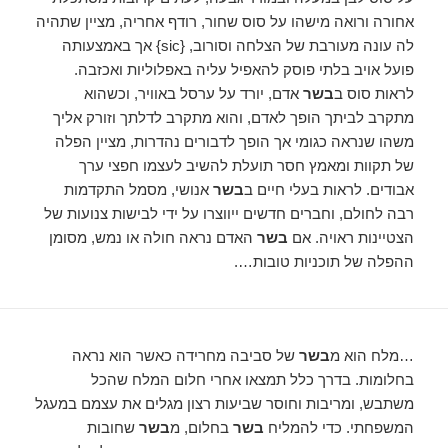
אחורה ורואה מישהו על סוס שחור, רודף אחריה, מציין שתהיה
לה עונה מעורבת של הצלחה וסורוב, {sic} אך באמצעותה
פועל אויב בלתי פוסק להאפיל עליה באפלוליות ואכזבה.
לראות סוס ב
בשר
אדם, יורד על ערסל באוויר, וכשהוא
מתקרב לביתך הופך לאדם, והוא מתקרב לדלתך וזורק אליך
משהו שנראה כגומי אך הופך לדבורים נהדרות, מציין הפלה
של תקוות ומאמץ חסר תועלת להשיב לעצמו חפצי ערך
אבודים. לראות בעלי חיים ב
בשר
אנושי, מסמל התקדמות
רבה לחולם, וחברים חדשים ייווצרו על ידי לבישות צנועות של
הצטיינות ראויה. אם
בשר
האדם נראה חולה או נמש, מסומן
ההפלה של תוכניות טובות….
…מלח הוא מ
בשר
של סביבה מחרידה כאשר הוא נראה
בחלומות. בדרך כלל תמצאו אחרי חלום המלח שהכל
משתבש, ומריבות וחוסר שביעות רצון מגלים את עצמם במעגל
המשפחתי. כדי להמליח
בשר
בחלום, מ
בשר
שחובות