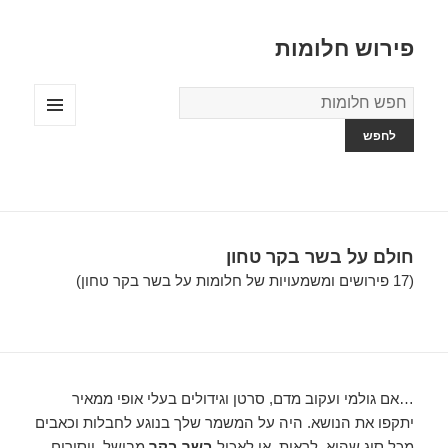
פירוש חלומות
מילון
החלומות
תפריטים
ווידג'טים
חולם על בשר בקר טחון
(17 פירושים ומשמעויות של חלומות על בשר בקר טחון)
…אם גולמי ועקוב מדם, סרטן וגידולים בעלי אופי ממאיר
יתקפו את הנושא. היה על המשמר שלך בנוגע לחבלות וכאבים
מכל סוג שהוא. לראות, או לאכול
בשר בקר
מבושל, ייסורים