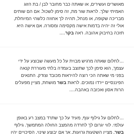
מאושרים ועשירים, או שאתה כבר מחובר לבן / בת הזוג
האמיתי שלך. לראות שור מת, זה סימן לשכול. אם הם שותים
מבריכה שקופה, או מנחל, תהיה לך אחוזה כלשהי המיוחלת,
אולי זה יהיה בדמות אישה מקסימה ומסורה. אם אישה היא
תזכה בחיבוק אהובה. ראה
בקר
….
…לחלום שאתה מרגיש מבוית על כל מעשה שבוצע על ידי
עצמך, הוא סימן לכך שתוצב בעמדה בלתי מעוררת קנאה
בפני מי שאתה הכי רוצה להיראות מכובד וצודק. התנאים
הפיננסיים יירדו נמוכים. לראות
בשר
מושחת, מציין מפעלים
הרות אסון ואכזבה באהבה….
…לחלום על גילוף עוף, מעיד על כך שתרד במצב רע באופן
עולמי. לווי יגרום לך לחרדה מהמצב החולה המתמשך. גילוף
בשר
, מציין השקעות גרועות, אך אם יבוצע שינוי, הסיכויים יהיו