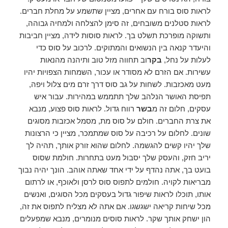
לראות סוס בורח עם אחרים, מציין שתשמע על מחלת חברים.
לראות סטלנים משובחים, זה סימן להצלחה ולמחיה גבוהה,
ותשוקה מופרכת תשלט בך. לראות סוסות לידה, מציין חביבות
והיעדר קנאה בין הנשואים והמתוקים. לרכוב על סוס כדי
לעלות על נחל,
בקר
וב תחווה מזל טוב ותיהנה מהנאות
עשירות. אם הזרם לא מסודר או עכור, השמחות הצפויות יהיו
מעט מאכזבות. לשחות על גב סוס דרך זרם מים צלול ויפה,
תפיסת האושר הנלהב שלך תתממש במהירות. עבור איש
עסקים, חלום זה מ
בשר
רווח גדול. לראות סוס פצוע, מנבא
את צרת החברים. חולם על סוס מת, מסמל אכזבות מסוגים
שונים. לחלום על רכיבה על סוס שמתמכר, מציין כי הרצונות
שלך יהיו קשים להגשמה. לחלום שהוא זורק אותך, תהיה לך
יריב חזק, והעסק שלך יסבול מעט בתחרות. חולמת שסוס
בועט בך, אתה נהדף על ידי אחד שאתה אוהב. הונך יהיה נבוך
מבריאות לקויה. חולמים לתפוס סוס לרסן ולאוכף, או לרתום
אותו, תוכלו לראות שיפור גדול בעסקים מכל הסוגים, ואנשים
מכל שיחות קריאה ישגשגו. אם אתה לא מצליח לתפוס את זה,
הון ישחק אותך שקר. לראות סוסים מנומרים, מנבא שמפעלים