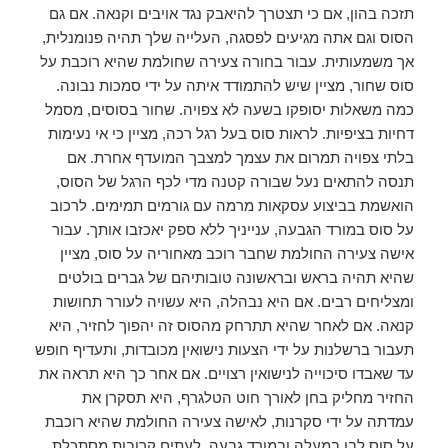
תזכה בהון, אם כי תצטרך להיאבק נגד אויבים וקנאה. אם גם
הסוס וגם אתה מגיעים לפסגה, העלייה שלך תהיה פנומנלית,
אך משמעותית. עבור בחורה צעירה שחולמת שהיא רוכבת על
סוס שחור, מציין שיש להתמודד איתה על ידי סמכות נבונה.
כמה משאלות יסופקו בשעה לא צפויה. שחור בסוסים, מסמל
דחיות בציפיות. לראות סוס בעל רגל רכה, מציין כי אי נעימות
בלתי צפויה תמרום את עצמך למצבך המועדף אחרת. אם
תנסה להתאים נעל שבורה קטנה מדי לכף הרגל של הסוס,
הואשמת בביצוע עסקאות מרמה עם גורמים תמימים. לרכוב
על סוס במורד הגבעה, ענייניך ללא ספק יאכזבו אותך. עבור
אישה צעירה החולמת שחבר רוכב מאחוריה על סוס, מציין
שהיא תהיה בראש ובראשונה טובותיהם של גברים בולטים
ומצליחים רבים. אם היא נבהלה, היא עשויה לעורר תחושות
קנאה. אם לאחר שהיא תתרחק מהסוס זה יהפוך לחזיר, היא
תעבור ברשלנות על ידי הצעות נישואין מכובדות, ותעדיף חופש
עד שאבדו סיכוייה לנישואין רצויים. אם אחר כך היא תראה את
החזיר מחליק בחן לאורך חוט הטלגרף, היא תסקרן את
עמדתה על ידי סקרנות, לאישה צעירה החולמת שהיא רוכבת
על סוס לבן במעלה ובמורד גבעה, לעתים קרובות מסתכלת