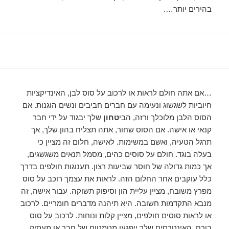
בהירים יותר….
…אם אתה חולם לראות או לרכוב על סוס לבן, האינדיקציות
חיוביות לשגשוג ונעימה עם חברים חביבים ונשים הוגנות. אם
הסוס הלבן מלוכלך ורזה, הבי
טחון
שלך יבגוד על ידי חבר
קנאי או אישה. אם הסוס שחור, אתה תצליח בהון שלך, אך
תרגל הטעיה, ואשם במשימות. לאישה, חלום זה מציין כי
בעלה בוגד. חולם על סוסים כהים, מסמל תנאים משגשגים,
אך כמות גדולה של חוסר שביעות רצון. תענוגות חולפים בדרך
כלל עוקבים אחר החלום הזה. לראות את עצמך רוכב על סוס
מפרץ משובח, מציין עליית הון וסיפוק תשוקה. עבור אישה, זה
מנבא התקדמות חשובה. היא תיהנה מדברים חומריים. לרכוב
או לראות סוסים חולפים, מציין קלות ונוחות. לרכוב על סוס
בורח, האינטרסים שלך ייפגעו מטמטום של חבר או מעסיק.