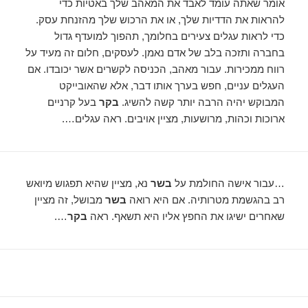
אומר שאתה עומד לאבד את המאהב שלך באטיות כדי
להראות את הדדיות שלך, או את הרכוש שלך מהזנחת עסק.
כדי לראות עגלים צעירים בחלומך, תהפוך למועדף גדול
בחברה ותזכה בלב של אדם נאמן. לעסקים, חלום זה מעיד על
רווח ממכירות. עבור מאהב, הכניסה לקשרים אשר יכובדו. אם
העגלים עניים, חפש בערך אותו דבר, אלא שהאובייקט
המבוקש יהיה הרבה יותר קשה להשיג.
בקר
בעל קרניים
ארוכות וכהות, מרושעות, מציין אויבים. ראה עגלים….
…עבור אישה החולמת על
בשר
נא, מציין שהיא תפגוש מיואש
רב בהגשמת מטרותיה. אם היא רואה
בשר
מבושל, זה מציין
שאחרים ישיגו את החפץ אליו היא תשאף. ראה
בקר
….