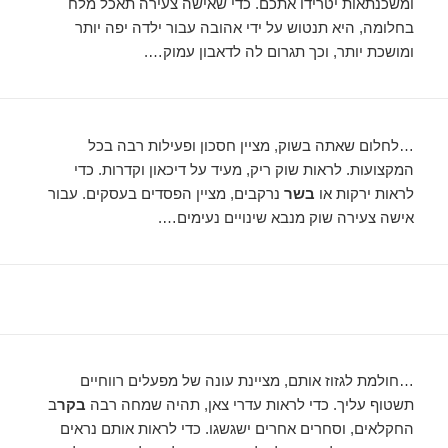
ומשכנתאות יטרידו אתכם. כדי שאישה צעירה תאכל מלח
בחלומה, היא תנטוש על ידי אהובה עבור ילדה יפה יותר
ומושכת יותר, וכך תגרום לה לדאבון עמוק….
…לחלום שאתה בשוק, מציין חסכון ופעילות רבה בכל
המקצועות. לראות שוק ריק, מעיד על דיכאון וקדרות. כדי
לראות ירקות או
בשר
נרקבים, מציין הפסדים בעסקים. עבור
אישה צעירה שוק מנבא שינויים נעימים….
…חולמת לגזוז אותם, מציינת עונה של מפעלים רווחיים
תשטוף עליך. כדי לראות עדרי צאן, תהיה שמחה רבה
בקר
ב
החקלאים, וסחרים אחרים ישגשגו. כדי לראות אותם נראים