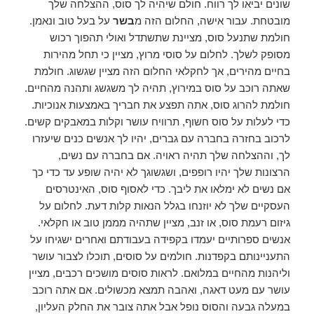
שונים יביאו לך רווח. חולם שיהיה לך סוס, ההצלחה שלך
מובטחת. עבור אישה, החלום הזה מ
בשר
על בעל טוב ונאמן.
חולמת שתנעל סוס, מציינת שתשתדל ואולי תהפוך רכוש
מסופק לשלך. לחלום על סוסי מרוץ, מציין כי תחל מהירות
בחיים מהירים, אך לחקלאי החלום הזה מציין שגשוג. חולמת
שאתה רוכב על סוס במירוץ, תהיה לך משגשג ותהנה מהחיים.
חולמת להרוג סוס, אתה תפצע את חבריך באמצעות אנוכיות.
כדי לעלות על סוס חשוף, תרוויח עושר וקלות במאבקים קשים.
לרכוב בחזרה בחברה עם גברים, יהיו לך אנשים כנים שיעזרו
לך, וההצלחה שלך תהיה ראויה. אם בחברה עם נשים,
הרצונות שלך יהיו רופפים, ושגשוגך לא יהיה שופע עד כדי כך
אם נשים לא ימלאו את ליבך. כדי לאסוף סוס, האינטרסים
העסקיים שלך לא יוזנחו בגלל הנאות קלות דעת. לחלום על
גיזום רעמת סוס, או זנב, מציין שתהיה מממן טוב או חקלאי.
אנשים ספרותיים יעמדו בקפידה בעבודתם ואחרים ישגיחו על
התעניינותם בקפדנות. חולמים על סוסים, תוכלו לצבור עושר
וליהנות מהחיים במלואם. לראות סוסים מושכים רכבים, מציין
עושר עם מעט דאגה, ואהבה תמצא מכשולים. אם אתה רוכב
במעלה גבעה והסוס נופל אבל אתה צובר את החלק העליון,