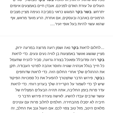
העולים על עזרת האדם לפניכם. אובדן חיים באמצעים איומים
יתרחש.
בשר בקר
המוגש כראוי בסביבה נעימה מציין מצבים
הרמוניים באהבה ובעסקים, אם אחרת, הרע מועד מראש, אף
שהוא עשוי להיות בעל אופי זעיר….
…לחלום לראות
בקר
נאה ושמן רועה מרוצה במרעה ירוק,
מציין שגשוג ואושר באמצעות בן לוויה נעים ונעים. כדי לראות
בקר
רזה ומדובלל ומאוכל בצורה גרועה, סביר להניח שתעמל
כל חייך בגלל אנרגיה שגויה וחוסר אהבה לפרטי העבודה. תקן
את ההרגלים שלך אחרי החלום הזה. כדי לראות שדוחפים
ב
בקר
, פירוש הדבר שתצטרך להפעיל את כל סמכויות הפיקוד
שיש לך כדי לשמור על הקריירה שלך בערוץ רווחי. כדי לראות
עדר פרות בזמן החליבה, אתה תהיה הבעלים המצליח של
עושר שרבים עבדו להשיג. לאישה צעירה פירוש הדבר כי
חיביה לא יסבלו מהבחירה. חולמים לחלוב פרות עם עטינים
מלאים היטב, מזל טוב צפוי לכם. אם העגל גנב את החלב, זה