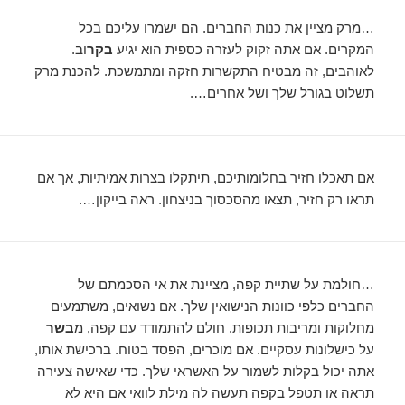
…מרק מציין את כנות החברים. הם ישמרו עליכם בכל
המקרים. אם אתה זקוק לעזרה כספית הוא יגיע
בקר
וב.
לאוהבים, זה מבטיח התקשרות חזקה ומתמשכת. להכנת מרק
תשלוט בגורל שלך ושל אחרים….
אם תאכלו חזיר בחלומותיכם, תיתקלו בצרות אמיתיות, אך אם
תראו רק חזיר, תצאו מהסכסוך בניצחון. ראה בייקון….
…חולמת על שתיית קפה, מציינת את אי הסכמתם של
החברים כלפי כוונות הנישואין שלך. אם נשואים, משתמעים
מחלוקות ומריבות תכופות. חולם להתמודד עם קפה, מ
בשר
על כישלונות עסקיים. אם מוכרים, הפסד בטוח. ברכישת אותו,
אתה יכול בקלות לשמור על האשראי שלך. כדי שאישה צעירה
תראה או תטפל בקפה תעשה לה מילת לוואי אם היא לא