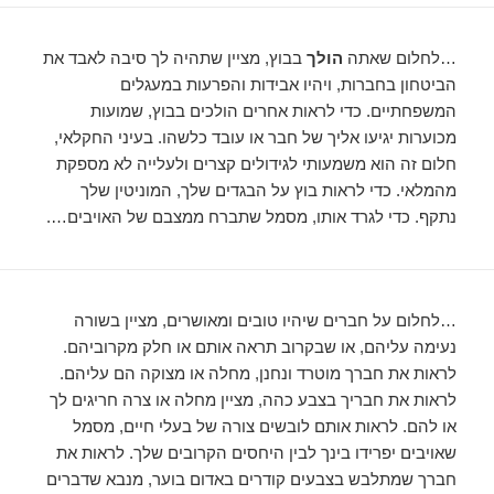
…לחלום שאתה
הולך
בבוץ, מציין שתהיה לך סיבה לאבד את
הביטחון בחברות, ויהיו אבידות והפרעות במעגלים
המשפחתיים. כדי לראות אחרים הולכים בבוץ, שמועות
מכוערות יגיעו אליך של חבר או עובד כלשהו. בעיני החקלאי,
חלום זה הוא משמעותי לגידולים קצרים ולעלייה לא מספקת
מהמלאי. כדי לראות בוץ על הבגדים שלך, המוניטין שלך
נתקף. כדי לגרד אותו, מסמל שתברח ממצבם של האויבים….
…לחלום על חברים שיהיו טובים ומאושרים, מציין בשורה
נעימה עליהם, או שבקרוב תראה אותם או חלק מקרוביהם.
לראות את חברך מוטרד ונחנן, מחלה או מצוקה הם עליהם.
לראות את חבריך בצבע כהה, מציין מחלה או צרה חריגים לך
או להם. לראות אותם לובשים צורה של בעלי חיים, מסמל
שאויבים יפרידו בינך לבין היחסים הקרובים שלך. לראות את
חברך שמתלבש בצבעים קודרים באדום בוער, מנבא שדברים