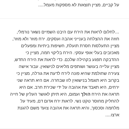
על קביים, מציין תוצאות לא מספקות מעמל….
…לחלום לראות את הירח עם היבט השמיים נשאר נורמלי,
חוזה את ההצלחה בענייני אהבה ועסקים. ירח מוזר ולא מוזר,
מציין התעלסות חסרת תועלת, חשיפות ביתיות ומפעלים
מאכזבים בעלי אופי עסקי. הירח בליקוי חמה, מציין כי
ההדבקה תפגע בקהילה שלכם. כדי לראות את הירח החדש,
מציין עלייה בעושר ושותפים מליאים לנישואין. עבור אישה
צעירה שחולמת שהיא פונה לירח לדעת את גורלה, מציין כי
בקרוב היא תוגמל בנישואין לזו שבחרה. אם היא תראה שני
ירחים, היא תאבד את אהובה על ידי שכירת חרב. אם היא
תראה את הירח
הולך
ועמום, היא תיתן לאושר העליון של חייה
להחליק מחוסר טקט נשי. לראות ירח אדום דם, מעיד על
מלחמה וסכסוך, והיא תראה את אהובה צועד משם להגנת
ארצו….