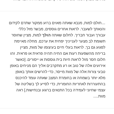
…חולם למות, מנבא שאתה מאוים ברוע ממקור שתרם לקידום
והנאתך לשעבר. לראות אחרים גוססים, מבשר מזל כללי
עבורך ועבור חבריך. לחלום שאתה
הולך
למות, מציין שחוסר
תשומת לב מצער לענייניך יפחית את ערכם. מחלה מאיימת
לפגוע גם בך. לראות בעלי חיים בעיצומו של מוות, מציין
בריחה מהשפעות רעות אם החיה תהיה פראית או פראית. זהו
חלום חסר מזל לראות חיות בית גוססות או ייסורים. [כאשר
אירועים אלה של טוב או רע מתקרבים אליך הם מניחים באופן
טבעי צורות אלה של מוות מייסר, כדי להרשים אותך באופן
מלא יותר בשמחה או בחומרת המצב שאתה עומד להיכנס
בהתעוררות לאחריות החומרית, כדי לסייע לך בשליטה של
עצמי שחיוני לעמידה בכל התנאים ברוגע ובנחישות.] ראה
מוות….