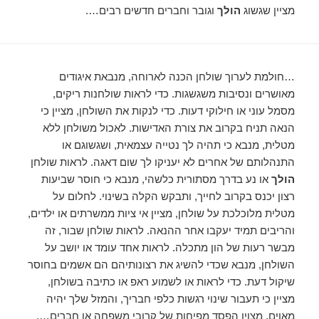
מציין שגשוג
הולך
וגובר וחברים חדשים רבים….
…חולמת לערוך שולחן הכנה לארוחה, מנבאת איגודים
מאושרים ונסיבות משגשגות. כדי לראות שולחנות ריקים,
מסמל עוני או חילוקי דעות. כדי לנקות את השולחן, מציין כי
הנאה תניח בקרוב את צורת האדישות. לאכול משולחן ללא
מטלית, מנבא כי תהיה לך נטייה עצמאית, ושגשוגם או
התנהלותם של אחרים לא יעניקו לך שום דאגה. לראות שולחן
הולך
או נע בדרך מסתורית כלשהי, מנבא כי חוסר שביעות
רצון יכנס בקרוב לחייך, ותבקש הקלה בשינוי. לחלום על
מטלית מלוכלכת על שולחן, מציין אי ציות ממשרתים או ילדים,
והריבים תמיד יעקבו אחר ההנאה. לראות שולחן שבור, זה
מבשר רעות של הון מתכלה. לראות אחד עומד או יושב על
השולחן, מנבא שכדי להשיג את רצונותיהם הם אשמים בחוסר
שיקול דעת. כדי לראות או לשמוע ראפ או כתיבה בשולחן,
מציין כי תעבור שינוי רגשות כלפי חבריך, והמזל שלך יהיה
מאוים. מצוין הפסד מפיחות של קרובי משפחה או חברים….