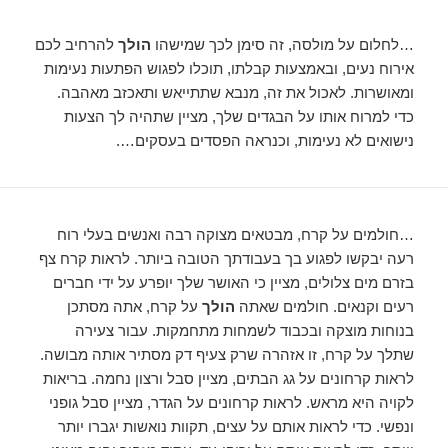
…לחלום על מולסה, זה סימן לכך שמישהו
הולך
להרחיב לכם
אירוח נעים, ובאמצעות קבלתו, תוכלו לפגוש הפתעות נעימות
ומאושרות. לאכול את זה, מנבא שתתייאש ותאכזב מאהבה.
כדי למרוח אותו על הבגדים שלך, מציין שתהיה לך הצעות
נישואים לא נעימות, וכנראה הפסדים בעסקים….
…חולמים על קרח, מבטאים מצוקה רבה ואנשים בעלי רוח
רעה יבקשו לפגוע בך בעבודתך הטובה ביותר. לראות קרח צף
בזרם מים צלולים, מציין כי האושר שלך יופרע על ידי חברים
רעים וקנאים. חולמים שאתה
הולך
על קרח, אתה מסתכן
בנוחות מוצקה ובכבוד לשמחות מתחמקות. עבור צעירה
שתלך על קרח, זו אזהרה שרק צעיף דק מסתיר אותה מבושה.
לראות קרחונים על גג הבתים, מציין סבל ורצון נחמה. בריאות
לקויה היא מראש. לראות קרחונים על הגדר, מציין סבל גופני
ונפשי. כדי לראות אותם על עצים, תקוות נואשות יגברו יותר