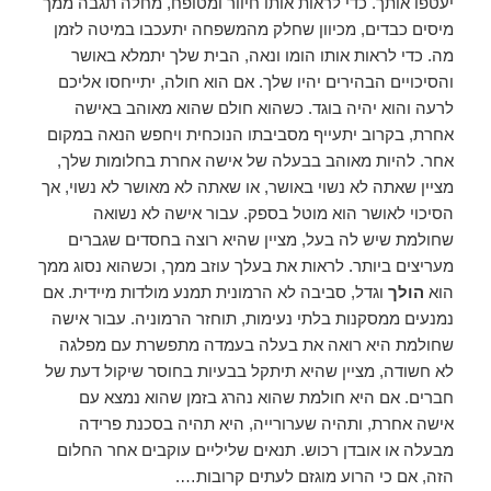
יעטפו אותך. כדי לראות אותו חיוור ומטופח, מחלה תגבה ממך
מיסים כבדים, מכיוון שחלק מהמשפחה יתעכבו במיטה לזמן
מה. כדי לראות אותו הומו ונאה, הבית שלך יתמלא באושר
והסיכויים הבהירים יהיו שלך. אם הוא חולה, יתייחסו אליכם
לרעה והוא יהיה בוגד. כשהוא חולם שהוא מאוהב באישה
אחרת, בקרוב יתעייף מסביבתו הנוכחית ויחפש הנאה במקום
אחר. להיות מאוהב בבעלה של אישה אחרת בחלומות שלך,
מציין שאתה לא נשוי באושר, או שאתה לא מאושר לא נשוי, אך
הסיכוי לאושר הוא מוטל בספק. עבור אישה לא נשואה
שחולמת שיש לה בעל, מציין שהיא רוצה בחסדים שגברים
מעריצים ביותר. לראות את בעלך עוזב ממך, וכשהוא נסוג ממך
הוא
הולך
וגדל, סביבה לא הרמונית תמנע מולדות מיידית. אם
נמנעים ממסקנות בלתי נעימות, תוחזר הרמוניה. עבור אישה
שחולמת היא רואה את בעלה בעמדה מתפשרת עם מפלגה
לא חשודה, מציין שהיא תיתקל בבעיות בחוסר שיקול דעת של
חברים. אם היא חולמת שהוא נהרג בזמן שהוא נמצא עם
אישה אחרת, ותהיה שערורייה, היא תהיה בסכנת פרידה
מבעלה או אובדן רכוש. תנאים שליליים עוקבים אחר החלום
הזה, אם כי הרוע מוגזם לעתים קרובות….