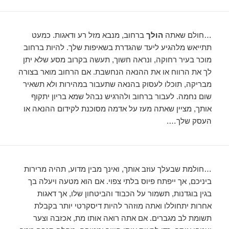
…חולם שאתה
הולך
ברחוב, מנבא מזל רע ודאגות. כמעט
תתייאש מלהגיע ליעד שהגדרת בשאיפות שלך. להיות ברחוב
מוכר בעיר רחוקה, ונראה חשוך, תעשה בקרוב מסע שלא יתן
לך את הרווח או את ההנאה הנחשבת. אם הרחוב מואר בצורה
מבריקה, תוכלו לעסוק בהנאה שתעבור במהירות ולא תשאיר
שום נחמה. לעבור ברחוב ולהרגיש נבהל שמא בריון יתקוף
אותך, מציין שאתה מעז על אדמה מסוכנת לקידום ההנאה או
העסק שלך….
…חולמת שבעלך עוזב אותך, ואינך מבין מדוע, תהיה מרירות
ביניכם, אך ייפתח פיוס בלתי צפוי. אם הוא מטעה ויעלה בך
בגין בוגדנות, תשמור על הכבוד והביטחון שלו, אך דאגות
אחרות יתחוללו ואתה מוזהר להיות דיסקרטי יותר בקבלת
תשומת לב מגברים. אם אתה רואה אותו מת, אכזבה וצער