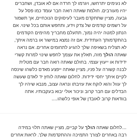
לא נעימים יתרחשו, ויגרמו לך חרדה אם לא אובדן, ושחברים
יהיו מעורבים. חולמת שאתה רואה חבר עומד כמו פסל על
גבעה, מציין שתתקדם מעבר לעיסוקים הנוכחיים, אך תשמור
על רשמים קודמים של צדק וידע, ותחפש אותם בכל שינוי. אם
הנתון למטה יהיה נמוך, תתעלם מחבריך מהימים הקודמים
בהתקדמותך העתידית. אם זה נמצא במישור או ברמה איתך,
לא תצליח בשאיפה שלך להגיע לתחומים אחרים. אם נראה
שאתה
הולך
מזה, תאלץ את עצמך לחפש שינוי למרות קשרי
ידידות או ייעוץ עצמי. בחולם שאתה רואה חבר עם מטלית
לבנה קשורה על פניו, מציין שאתה ייפצע מאדם כלשהו שינסה
לקיים איתך יחסי ידידות. לחלום שאתה לוחץ יד לאדם שעשה
לך עוול והוא לוקח את עזיבתו ונראה עצוב, מנבא שיהיו לך
הבדלים עם חבר קרוב וניכור אולי יבוא בעקבותיו. אתה
בוודאות קרוב לאובדן של אופי כלשהו….
…לחלום שאתה
הולך
על קביים, מציין שאתה תלוי במידה
רבה באחרים לצורך התמיכה וההתקדמות שלך. לראות אחרים