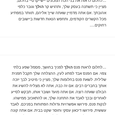
…לחלום לראות את בני הכת המכונים ~שייקרס~ בחלום,
מציין כי תשתנה בעסק שלך, ותרגיש קר
הולך
וגובר כלפי
אהובתך. אם אתה מדמיין שאתה שייך אליהם, תוותר במפתיע
מכל הקשרים הקודמים, ותחפש הנאות חדשות ביישובים
רחוקים….
…לחלום לראות פנס
הולך
לפניך בחושך, מסמל שפע בלתי
צפוי. אם הפנס אבד לפתע לעין, ההצלחה שלך תקבל תפנית
שלילית. לשאת פנס בחלומות שלך, מציין כי מיטיב לבך יזכה
אותך בחברים רבים. אם זה כבה, אתה לא מצליח להשיג את
הבולט שאתה רוצה. אם אתה מועד ושובר אותו, תבקש לסייע
לאחרים ובכך לאבד את התחנה שלך, או להתאכזב ממישהו.
לנקות פנס, פירושו אפשרויות גדולות הפתוחות בפניכם. לאבד
עששית, פירושו דיכאון עסקי וחוסר שקט בבית. אם אתה קונה