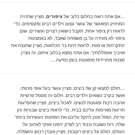
…אם אתה רואה בחלום כלוב של
ציפורים
, מציין שתהיה
המחזיק המאושר של עושר עצום וילדים רבים ומקסימים. כדי
לראות רק ציפור אחת, תקבל נישואין רצויים ועשירים. שום
ציפור לא מעידה על בן משפחה שאבד, לא באמצעות
התקרחות או מוות. לראות חיות בר הכלואות, מציין שתנצח את
אויביך ואומללותיך. אם אתה נמצא בכלוב איתם, זה מציין
סצנות מחרידות מתאונות בזמן נסיעה….
…חולם למצוא קן של ביצים, מציין עושר בעל אופי מהותי,
אושר בקרב נשואים וילדים רבים. חלום זה מסמל פרשיות
אהבה רבות ומגוונות לנשים. לאכול ביצים, מציין שהפרעות
חריגות מאיימות עליכם בבית. כדי לראות ביצים שבורות והן
טריות, המזל מוכן להקל עליכם את המתנות העשירות ביותר
שלה. רוח נשגבת וכבוד רב לצדק יהפכו אותך לאהוב על
העולם. חולם על ביצים רקובות, מציין אובדן רכוש והשפלה.