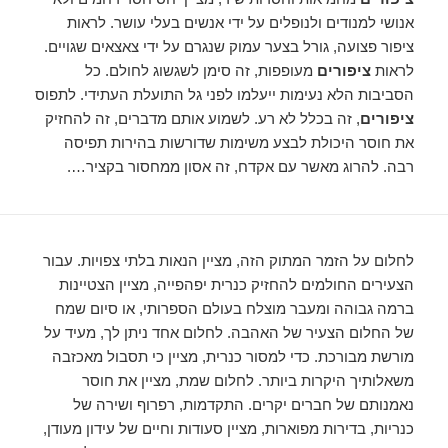
אנושי למנודים ולנופלים על ידי אנשים בעלי עושר. לראות
ציפור פצועה, גורל בצער עמוק שנגרם על ידי צאצאים שגויים.
לראות
ציפורים
מעופפות, זה סימן לשגשוג לחולם. כל
הסביבות הלא נעימות ייעלמו לפני גל התועלת העתידי. לתפוס
ציפורים
, זה בכלל לא רע. לשמוע אותם מדברים, זה להחזיק
את חוסר היכולת לבצע משימות שדורשות בהירות תפיסה
רבה. להרוג מאשר עם אקדח, זה אסון ממחסור בקציר….
לחלום על הזמר המתוק הזה, מציין הנאות בלתי צפויות. עבור
הצעירים החולמים להחזיק כנרית יפהפייה, מציין הצטיינות
ברמה גבוהה ומעבר מוצלח בעולם הספרותי, או סיום שמח
של החלום הצעיר של האהבה. לחלום אחד ניתן לך, מעיד על
מורשת מבורכת. כדי למסור כנרית, מציין כי תסבול מאכזבה
משאלותיך היקרות ביותר. לחלום שמת, מציין את חוסר
נאמנותם של חברים יקרים. התקדמות, רפרוף ושירה של
כנריות, בדירות מפוארות, מציין סעודות וחיים של עידון מעודן,