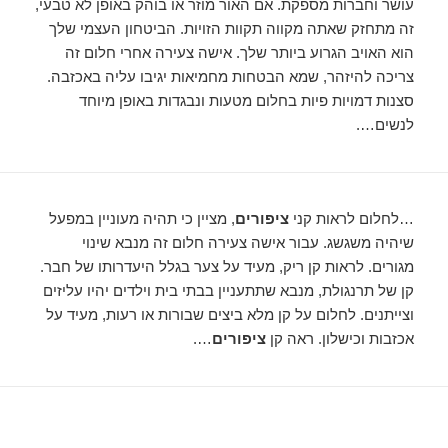
עושר וחברות מספקת. אם האור מוזר או בוהק באופן לא טבעי,
זה מתחזק שאתה מקווה תקוות הזויות. הביטחון העצמי שלך
הוא האויב הגרוע ביותר שלך. אישה צעירה אחרי חלום זה
צריכה להיזהר, שמא הבטחות מחמיאות יגיבו עליה באכזבה.
סצנות דמויות פיות בחלום מטעות ונבגדות באופן מיוחד
לנשים….
…לחלום לראות קני
ציפורים
, מציין כי תהיה מעוניין במפעל
שיהיה משגשג. עבור אישה צעירה חלום זה מנבא שינוי
מגורים. לראות קן ריק, מעיד על צער בגלל היעדרותו של חבר.
קן של תרנגולת, מנבא שתתעניין בבתי בית וילדים יהיו עליזים
וצייתנים. לחלום על קן מלא ביצים שבורות או רעות, מעיד על
אכזבות וכישלון. ראה קן
ציפורים
….