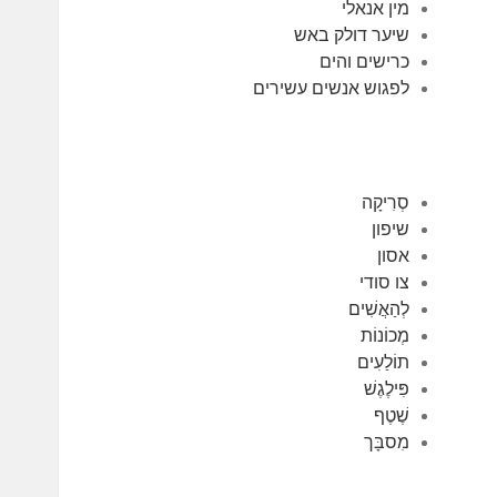
מין אנאלי
שיער דולק באש
כרישים והים
לפגוש אנשים עשירים
סְרִיקָה
שיפון
אסון
צו סודי
לְהַאֲשִׁים
מְכוֹנוֹת
תוֹלַעִים
פִּילֶגֶשׁ
שֶׁטֶף
מִסבָּך