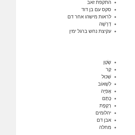
התקפת זאב
סקס עם בן דוד
לראות מישהו אחר דם
דְרָשָׁה
עקיצת נחש ברגל ימין
שָׂטָן
קַר
שִׁכּוּל
לִשְׁאוֹב
אֲפִיָה
כֶּתֶם
רַקֶפֶת
יהלומים
אבן דם
מחלה