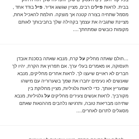
בבית. לראות
פיל
ים רבים, מציין שגשוג אדיר.
פיל
בודד אחד ,
מסמל שתחיה בצורה קטנה אך מוצקה. חולמת להאכיל אחת,
מציינת שתגביה את עצמך בקהילה שלך בחביבותך לאותם
מקומות כובשים שמתחתך….
…חולם שאתה מחליק
על
קרח, מנבא שאתה בסכנת אובדן
תעסוקה, או מאמרים בעלי ערך. אם תפרוץ את הקרח, יהיו לך
חברים לא ראויים שיעצו לך. לראות אחרים מחליקים, מנבא
שאנשים לא נעימים יחברו את שמך בשערוריה עם מישהו
שמעריץ אותך. כדי לראות גלגיליות, מציין מחלוקת בין
מקורביך. לראות אנשים צעירים מחליקים
על
גלגיליות, מנבא
שתיהנו מבריאות טובה, ותרגישו נלהבים מההנאות שאתם
מסוגלים לתרום לאחרים….