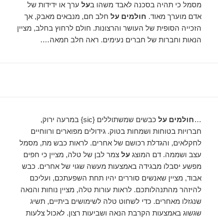
מסמל כי תהיה בסכנה לאבד משהו ב
על
ערך או ידידות של
אדם מוערך מאוד.
חולמים על
חלב חם, מנבאים מאבק, אך
הזכייה הסופית של העושר והרצונות. חולם לרחוץ בחלב, מציין
הנאות וחברות של חברים נעימים. ראה חלב חמאה….
…
חולמים על
כבשים שמשתוללים {sic} במרעה ירוק,
חברויות בטוחות ושמחות בטוק. גידולים מפוארים ורווחיים
לחקלאים, והגדלת רכושם של אחרים. לראות כבש מת, מסמל
עצב ושממה. דם המוצג
על
צמר לבן של טלה, מציין כי חפים
מפשע יסבלו מבגידה באמצעות מעשה שגוי של אחרים. כבש
אבוד, מציין שאנשים סוררים יהיו תחת השפעתכם, ועליכם
להיזהר מהתנהלותכם. לראות עורות טלה, מציין נוחות והנאה
שנגזלו מאחרים. כדי לשחוט טלה לשימושים ביתיים, תשיג
שגשוג באמצעות הקרבת הנאה ושביעות רצון. לאכול צלעות