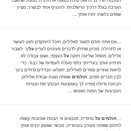
הסכמה זעירים. לראות סיכה כפופה או חלודה, מסמל שתאבד
הערכה בגלל דרכיך הרשלניות. להכניס אחד לבשרך, מציין
שאדם כלשהו ירגיז אותך….
…אם אתה חולם לסגוד לאלילים, תוכל להתקדם לאט לעושר
או לתהילה, מכיוון שתיתן לדברים פעוטים לעריץ
על
יך. לשבור
אלילים, מסמל שליטה חזקה
על
העצמי, ושום עבודה לא
תרתיע אותך בעלייתך כלפי מעלה לעמדות של כבוד. כדי
לראות אחרים סוגדים לאלילים, יתגלעו הבדלים גדולים בינך
לבין חברים חמים.
חולמים
שאתה מגנה עבודת אלילים,
הבחנה גדולה צפויה לך באמצעות הבנתך את הנטיות
הטבעיות של המוח האנושי….
…
חולמים על
טרגדיה, מנבאים אי הבנות ואכזבות קשות.
לחלום שאתה מעורב בטרגדיה, מבשר שאסון יכניס אותך