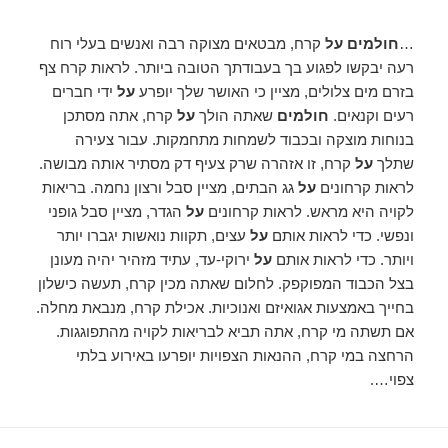
…
חולמים על
קרח, מבטאים מצוקה רבה ואנשים בעלי רוח
רעה יבקשו לפגוע בך בעבודתך הטובה ביותר. לראות קרח צף
בזרם מים צלולים, מציין כי האושר שלך יופרע
על
ידי חברים
רעים וקנאים.
חולמים
שאתה הולך
על
קרח, אתה מסתכן
בנוחות מוצקה ובכבוד לשמחות מתחמקות. עבור צעירה
שתלך
על
קרח, זו אזהרה שרק צעיף דק מסתיר אותה מבושה.
לראות קרחונים
על
גג הבתים, מציין סבל ורצון נחמה. בריאות
לקויה היא מראש. לראות קרחונים
על
הגדר, מציין סבל גופני
ונפשי. כדי לראות אותם
על
עצים, תקוות נואשות יגברו יותר
ויותר. כדי לראות אותם
על
ירוקי-עד, עתיד מזהיר יהיה מעונן
בצל הכבוד המפוקפק. לחלום שאתה מכין קרח, תעשה כישלון
בחייך באמצעות אגואיזם ואנוכיות. אכילת קרח, מנבאת מחלה.
אם תשתה מי קרח, אתה תביא לבריאות לקויה מהתפוגגות.
הרחצה במי קרח, ההנאות הצפויות יופרעו באירוע בלתי
צפוי….