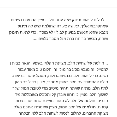
…לחלום לראות
תינוק
שזה עתה נולד, מציין הפתעות נעימות
שמתקרבות אליך. לאישה צעירה שחולמת שיש לה
תינוק
,
מנבא שהיא תואשם בפינוק לבילוי לא מוסרי. כדי לראות
תינוק
שוחה, מבשר בריחה ברת מזל מסבך כלשהו….
…חולמת
על
שתיית חלב, מציינת חקלאי בשפע והנאה בבית |
למטייל, זה מנבא מסע בר מזל. זהו חלום טוב מאוד עבור
נשים. כדי לראות חלב בכמויות גדולות, מסמל עושר ובריאות.
חולם להתמודד עם חלב באופן מסחרי, מציין גידול רב בהון.
לתת חלב, מראה שאתה תהיה מיטיב מדי לטובת המזל שלך.
לשפוך חלב, מציין כי תחוו אובדן קל ותסבלו מאומללות מידי
חברים. חולמת
על
חלב לא טהור, מציינת שתתייסר בצרות
קטנות.
חולמים על
חלב חמוץ, מציין שתטרידו אתכם בגלל
מצוקת החברים. לחלום לנסות לשתות חלב ללא הצלחה,