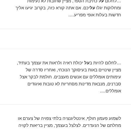
…לחלום
על
כתיבת הספד, מציין שחובות לא נעימות
ומחלוקות יגלו
על
יכם. אם אתה קורא כזה, בקרוב יגיעו אליך
חדשות בעלות אופי מפריע….
…לחלום להיות ב
על
יכולת ראיה ולראות את עצמך בעתיד,
מציין שינויים באות בעיסוקך הנוכחי, ואחריו סדרה של
עימותים אומללים עם אנשים מעצבים. חולמת לבקר אצל
סברנים, מנבאת מדינות מסחריות לא טובות ואיגודים
אומללים….
לשמוע פעמון חולף, אינטליגנציה בלתי צפויה של צערם או
מחלתם של הנעדרים. לצלצל בעצמך, מציין בריאות לקויה