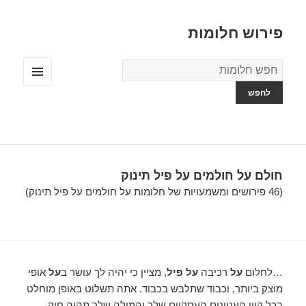
פירוש חלומות
מילון
החלומות
תפריטים
ווידג'טים
חולם על חולמים על פיל תינוק
(46 פירושים ומשמעויות של חלומות על חולמים על פיל תינוק)
…לחלום
על
רכיבה
על פיל
, מציין כי יהיה לך עושר ב
על
אופי
מוצק ביותר, וכבוד שתלבש בכבוד. אתה תשלוט באופן מוחלט
בכל קווי העניינים העסקיים שלך והמילה שלך תהיה חוק