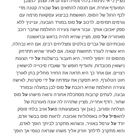
מציין כי אי נעימות בלתי צפויה תמרום את עצמך למצבך
המועדף אחרת. אם תנסה להתאים נ
על
שבורה קטנה מדי
לכף הרגל של הסוס, הואשמת בביצוע עסקאות מרמה עם
גורמים תמימים. לרכוב
על
סוס במורד הגבעה, ענייניך ללא
ספק יאכזבו אותך. עבור אישה צעירה החולמת שחבר רוכב
מאחוריה
על
סוס, מציין שהיא תהיה בראש ובראשונה
טובותיהם של גברים בולטים ומצליחים רבים. אם היא נבהלה,
היא עשויה לעורר תחושות קנאה. אם לאחר שהיא תתרחק
מהסוס זה יהפוך לחזיר, היא תעבור ברשלנות
על
ידי הצעות
נישואין מכובדות, ותעדיף חופש עד שאבדו סיכוייה לנישואין
רצויים. אם אחר כך היא תראה את החזיר מחליק בחן לאורך
חוט הטלגרף, היא תסקרן את עמדתה
על
ידי סקרנות, לאישה
צעירה החולמת שהיא רוכבת
על
סוס לבן במעלה ובמורד
גבעה, לעתים קרובות מסתכלת אחורה ורואה מישהו
על
סוס
שחור, רודף אחריה, מציין שתהיה לה עונה מעורבת של
הצלחה וסורוב, {sic} אך באמצעותה פו
על
אויב בלתי פוסק
להא
פיל על
יה באפלוליות ואכזבה. לראות סוס בבשר אדם,
יורד
על
ערסל באוויר, וכשהוא מתקרב לביתך הופך לאדם,
והוא מתקרב לדלתך וזורק אליך משהו שנראה כגומי אך הופך