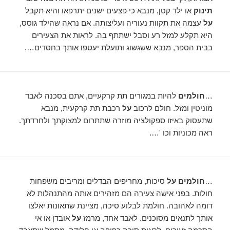
תינוק
או ילד קטן, מנבא כי פצעים ישנים יתרפאו והיא תקבל
על
עצמה את תקוות נעוריה ועליצותה. אם נראה שהילד גוסס,
היא תקלע למזל רע וסבל ישתתף בה. לראות את הצעירים
בבית הספר, מנבא ששגשוג ותועלת יעטפו אותך בחסדים….
…
חולמים
להיות במגורים תת קרקעיים, אתם בסכנה לאבד
מוניטין ומזל. חולם לרכוב
על
רכבת תת קרקעית, מנבא
שתעסוק באיזו ספקולציה מוזרה שתתרום למצוקתך ולחרדתך.
ראה מכוניות וכו '….
…
חולמים על
סיכות, מחריפים הבדלים ומריבים משפחות
חולות. בפני אישה צעירה הם מזהירים אותה מהתנהלות לא
דומה לאהובה. חולמת לבלוע סיכה, מציינת שתאונות יאלצו
אותך לתנאים מסוכנים. לאבד אחד, מרמז
על
אובדן או אי