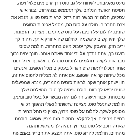
מעט מאכזבות. לשחות
על
גב סוס דרך זרם מים צלול ויפה,
תפיסת האושר הנלהב שלך תתממש במהירות. עבור איש
עסקים, חלום זה מבשר רווח גדול. לראות סוס פצוע, מנבא את
צרת החברים. חולם
על
סוס מת, מסמל אכזבות מסוגים
שונים. לחלום
על
רכיבה
על
סוס שמתמכר, מציין כי הרצונות
שלך יהיו קשים להגשמה. לחלום שהוא זורק אותך, תהיה לך
יריב חזק, והעסק שלך יסבול מעט בתחרות. חולמת שסוס
בועט בך, אתה נהדף
על
ידי אחד שאתה אוהב. הונך יהיה נבוך
מבריאות לקויה.
חולמים
לתפוס סוס לרסן ולאוכף, או לרתום
אותו, תוכלו לראות שיפור גדול בעסקים מכל הסוגים, ואנשים
מכל שיחות קריאה ישגשגו. אם אתה לא מצליח לתפוס את זה,
הון ישחק אותך שקר. לראות סוסים מנומרים, מנבא שמפעלים
שונים יביאו לך רווח. חולם שיהיה לך סוס, ההצלחה שלך
מובטחת. עבור אישה, החלום הזה מבשר
על
ב
על
טוב ונאמן.
חולמת שתנ
על
סוס, מציינת שתשתדל ואולי תהפוך רכוש
מסופק לשלך. לחלום
על
סוסי מרוץ, מציין כי תחל מהירות
בחיים מהירים, אך לחקלאי החלום הזה מציין שגשוג. חולמת
שאתה רוכב
על
סוס במירוץ, תהיה לך משגשג ותהנה
מהחיים. חולמת להרוג סוס, אתה תפצע את חבריך באמצעות