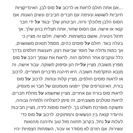
…אם אתה חולם לראות או לרכוב
על
סוס לבן, האינדיקציות
חיוביות לשגשוג ונעימה עם חברים חביבים ונשים הוגנות. אם
הסוס הלבן מלוכלך ורזה, הביטחון שלך יבגוד
על
ידי חבר
קנאי או אישה. אם הסוס שחור, אתה תצליח בהון שלך, אך
תרגל הטעיה, ואשם במשימות. לאישה, חלום זה מציין כי
בעלה בוגד. חולם
על
סוסים כהים, מסמל תנאים משגשגים,
אך כמות גדולה של חוסר שביעות רצון. תענוגות חולפים בדרך
כלל עוקבים אחר החלום הזה. לראות את עצמך רוכב
על
סוס
מפרץ משובח, מציין
על
יית הון וסיפוק תשוקה. עבור אישה, זה
מנבא התקדמות חשובה. היא תיהנה מדברים חומריים. לרכוב
או לראות סוסים חולפים, מציין קלות ונוחות. לרכוב
על
סוס
בורח, האינטרסים שלך ייפגעו מטמטום של חבר או מעסיק.
לראות סוס בורח עם אחרים, מציין שתשמע
על
מחלת חברים.
לראות סטלנים משובחים, זה סימן להצלחה ולמחיה גבוהה,
ותשוקה מופרכת תשלט בך. לראות סוסות לידה, מציין חביבות
והיעדר קנאה בין הנשואים והמתוקים. לרכוב
על
סוס כדי
לעלות
על
נחל, בקרוב תחווה מזל טוב ותיהנה מהנאות
עשירות. אם הזרם לא מסודר או עכור, השמחות הצפויות יהיו