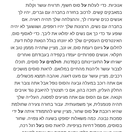
אנוכיות. כדי לעלות
על
סוס חשוף, תרוויח עושר וקלות
במאבקים קשים. לרכוב בחזרה בחברה עם גברים, יהיו לך
אנשים כנים שיעזרו לך, וההצלחה שלך תהיה ראויה. אם
בחברה עם נשים, הרצונות שלך יהיו רופפים, ושגשוגך לא יהיה
שופע עד כדי כך אם נשים לא ימלאו את ליבך. כדי לאסוף סוס,
האינטרסים העסקיים שלך לא יוזנחו בגלל הנאות קלות דעת.
לחלום
על
גיזום רעמת סוס, או זנב, מציין שתהיה מממן טוב או
חקלאי. אנשים ספרותיים יעמדו בקפידה בעבודתם ואחרים
ישגיחו
על
התעניינותם בקפדנות.
חולמים על
סוסים, תוכלו
לצבור עושר וליהנות מהחיים במלואם. לראות סוסים מושכים
רכבים, מציין עושר עם מעט דאגה, ואהבה תמצא מכשולים.
אם אתה רוכב במעלה גבעה והסוס נופל אבל אתה צובר את
החלק העליון, תזכה בהון, אם כי תצטרך להיאבק נגד אויבים
וקנאה. אם גם הסוס וגם אתה מגיעים לפסגה, העלייה שלך
תהיה פנומנלית, אך משמעותית. עבור בחורה צעירה שחולמת
שהיא רוכבת
על
סוס שחור, מציין שיש להתמודד איתה
על
ידי
סמכות נבונה. כמה משאלות יסופקו בשעה לא צפויה. שחור
בסוסים, מסמל דחיות בציפיות. לראות סוס ב
על
רגל רכה,