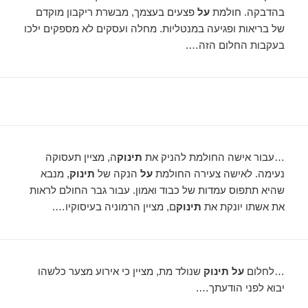
בהדבקה. חולמת
על
פצעים בעצמך, מבשרת ריקבון מוקדם
של בריאות ופגיעה במנטליות. מחלה ועסקים לא מספקים ילכו
בעקבות החלום הזה….
…עבור אישה החולמת להניק את
תינוק
ה, מציין תעסוקה
נעימה. לאישה צעירה החולמת
על
הנקה של
תינוק
, מנבא
שהיא תתפוס עמדות של כבוד ואמון. עבור גבר החולם לראות
את אשתו יונקת את
תינוק
ם, מציין הרמוניה בעיסוקיו….
…לחלום
על תינוק
שנולד מת, מציין כי אירוע מצער כלשהו
יבוא לפני הודעתך….