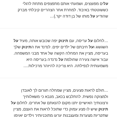
על
ים מפוצצים, ושמעתי אותם מתפצפים מתחת לרגלי
כששוטטתי באיבוד. למחרת אחר הצהריים קיבלתי מברק
שהודיע ​​
על
מותו של בן דודה יקר.}…
…לחלום
על
עריסה, עם
תינוק
יפה שכובש אותה, מעיד
על
השגשוג ו
על
חיבתם של ילדים יפים. לנדנד את ה
תינוק
שלך
בעריסה, מציין את המחלה הקשה של אחד מבני המשפחה.
עבור אישה צעירה שחולמת
על
נדנדה בעריסה היא
משמעותית לנפילתה. היא צריכה להיזהר מרכילות….
…חולם לראות פצעים, מציין שמחלה תגרום לך לאובדן
ולמצוקה נפשית. להתלבש בכאב, מנבא כי משאלותיך
ורצונותיך האישיים יתנו מקום להנאתם של אחרים. לחלום
על
תינוק
שיש לו פצע עמוק כדי שתוכל לראות את העצם, מציין
שתקריות מצערות ומעצבנות יגרעו מתוכניותיך וילדים יאוימו