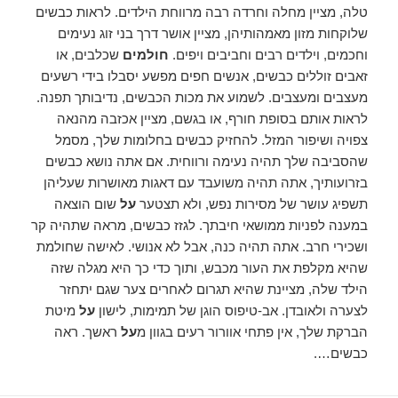
טלה, מציין מחלה וחרדה רבה מרווחת הילדים. לראות כבשים
שלוקחות מזון מאמהותיהן, מציין אושר דרך בני זוג נעימים
וחכמים, וילדים רבים וחביבים ויפים.
חולמים
שכלבים, או
זאבים זוללים כבשים, אנשים חפים מפשע יסבלו בידי רשעים
מעצבים ומעצבים. לשמוע את מכות הכבשים, נדיבותך תפנה.
לראות אותם בסופת חורף, או בגשם, מציין אכזבה מהנאה
צפויה ושיפור המזל. להחזיק כבשים בחלומות שלך, מסמל
שהסביבה שלך תהיה נעימה ורווחית. אם אתה נושא כבשים
בזרועותיך, אתה תהיה משועבד עם דאגות מאושרות שעליהן
תשפיג עושר של מסירות נפש, ולא תצטער
על
שום הוצאה
במענה לפניות ממושאי חיבתך. לגזז כבשים, מראה שתהיה קר
ושכירי חרב. אתה תהיה כנה, אבל לא אנושי. לאישה שחולמת
שהיא מקלפת את העור מכבש, ותוך כדי כך היא מגלה שזה
הילד שלה, מציינת שהיא תגרום לאחרים צער שגם יתחזר
לצערה ולאובדן. אב-טיפוס הוגן של תמימות, לישון
על
מיטת
הברקת שלך, אין פתחי אוורור רעים בגוון מ
על
ראשך. ראה
כבשים….