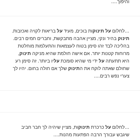
והיפוך….
…לחלום
על תינוק
ות בוכים, מעיד
על
בריאות לקויה ואכזבות.
תינוק
בהיר ונקי, מציין אהבה מתבקשת, וחברים חמים רבים.
בהליכה לבד זהו סימן בטוח לעצמאות והתעלמות מוחלטת
מרוחות קטנות יותר. אם אישה חולמת שהיא מניקה
תינוק
,
היא תתעתה
על
ידי מי שהיא סומכת
על
יו ביותר. זה סימן רע
שחולם שאתה לוקח את ה
תינוק
שלך אם חולה בחום. יהיו לך
צערי נפש רבים….
…לחלום
על
כרכרת
תינוק
ות, מציין שיהיה לך חבר חביב
שיגבש עבורך הרבה הפתעות מהנות….