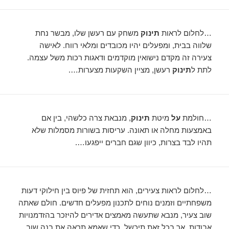
…לחלום לראות
תינוק
משחק עם רעשן שלו, מבשר נחת
שלווה בבית, ומפעלים יהיו מכובדים ומלאי רווח. לאישה
צעירה זה מקדם נישואין מוקדמים ודאגות רכות משל עצמה.
לתת ל
תינוק
רעשן, מציין השקעות מצערות….
…חולמת
על
מיטת
תינוק
, מנבאת צרה כלשהי, בין אם
באמצעות מחלה או תאונה. עריסות בשורות מסמלות שלא
תהיו לבד בצרות, כיוון שגם חברים ייפגעו….
…לחלום לראות צעירים, הוא תחזית של פיוס בין חילוקי דעות
משפחתיים וזמנים נוחים לתכנון מפעלים חדשים. חולם שאתה
שוב צעיר, מנבא שתעשה מאמצים אדירים להיזכר בהזדמנויות
אבודות, אך בכל זאת תיכשל. כדי שאמא תראה את בנה שוב