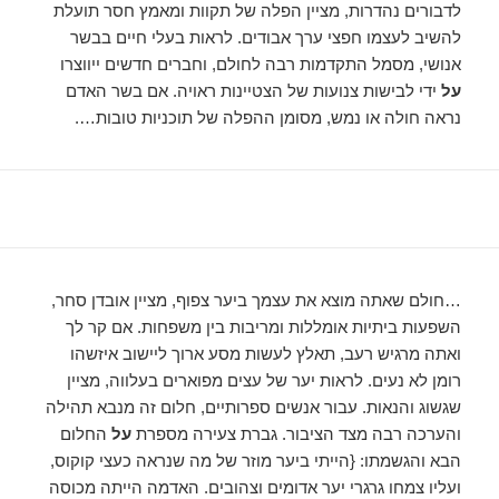
לדבורים נהדרות, מציין הפלה של תקוות ומאמץ חסר תועלת
להשיב לעצמו חפצי ערך אבודים. לראות בעלי חיים בבשר
אנושי, מסמל התקדמות רבה לחולם, וחברים חדשים ייווצרו
על
ידי לבישות צנועות של הצטיינות ראויה. אם בשר האדם
נראה חולה או נמש, מסומן ההפלה של תוכניות טובות….
…חולם שאתה מוצא את עצמך ביער צפוף, מציין אובדן סחר,
השפעות ביתיות אומללות ומריבות בין משפחות. אם קר לך
ואתה מרגיש רעב, תאלץ לעשות מסע ארוך ליישוב איזשהו
רומן לא נעים. לראות יער של עצים מפוארים בעלווה, מציין
שגשוג והנאות. עבור אנשים ספרותיים, חלום זה מנבא תהילה
והערכה רבה מצד הציבור. גברת צעירה מספרת
על
החלום
הבא והגשמתו: {הייתי ביער מוזר של מה שנראה כעצי קוקוס,
ועליו צמחו גרגרי יער אדומים וצהובים. האדמה הייתה מכוסה