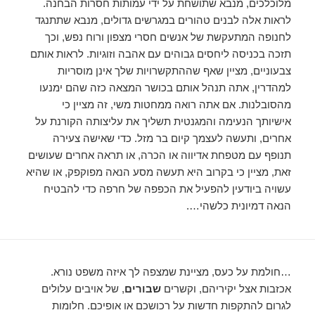
מלוכלכים, מנבא שתושחת על ידי עמותות חסרות הבחנה.
לראות אלה לבנים טהורים במגרשים גדולים, מנבא שתתנגד
לחנופה המתעקשת של אנשים חסרי מצפון ורוח נפש, וכך
תזכה בכניסה ליחסים גבוהים עם אהבה וזוגיות. לראות אותם
צבעוניים, מציין שאף שההתקשרויות שלך אינן מוסריות
למהדרין, אתה תנהל אותם בכושר המצאה כזה שהם ימנעו
מהסובלנות. אם אתה רואה ממחטות משי, זה מציין כי
אישיותך הנעימה והמגנטית תשליך את עליצותה הקורנת על
אחרים, ותעשה לעצמך קיום בר מזל. כדי שאישה צעירה
תנופף עם מטפחת אדיווה או הכרה, או תראה אחרים שעושים
זאת, מציין כי בקרוב היא תעשה מסע הנאה מפוקפק, או שהיא
עשויה ביודעין להפעיל את הכפפה של חרפה כדי להבטיח
הנאה דמיונית כלשהי….
…חולמת על כעס, מציינת שמצפה לך איזה משפט נורא.
אכזבות אצל יקיריהם, וקשרים
שבורים
, של אויבים עלולים
לגרום להתקפות חדשות על רכושכם או אופיכם. חלומות