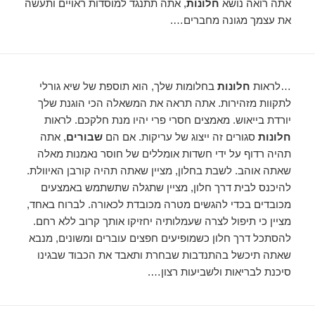
אתה רואה נושא
חלונות
, אתה תתנגד למוסדות ראויים ותעשה
את עצמך מגונה מחברים….
…לראות
חלונות
בחלומות שלך, הוא תוספת של שיא גורלי
לתקוות מזהירות. אתה תראה את המשאלה הכי הוגנת שלך
יורדת בייאוש. מאמצים חסרי פרי יהיו מנת חלקכם. לראות
חלונות
סגורים זה ייצוג של עריקות. אם הם
שבורים
, אתה
תהיה רדוף על ידי חשדות אומללים של חוסר נאמנות מאלה
שאתה אוהב. לשבת בחלון, מציין שאתה תהיה קורבן האיוולת.
להיכנס לבית דרך חלון, מציין שתגלה שתשתמש באמצעים
מכובדים בכדי להגשים מטרה מכובדת לכאורה. לברוח באחד,
מציין כי תיפול לצרה שעמלותיה יחזיקו אותך קרוב ללא רחם.
להסתכל דרך חלון כשמופיעים חפצים עוברים ומשונים, מנבא
שאתה תיכשל בהתנדבות שבחרת ותאבד את הכבוד שבגינו
סיכנת לבריאות ולשביעות רצון….