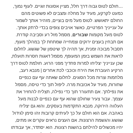
…חולם לטוס גבוה דרך חלל, מציין אסונות זוגיים. לעוף נמוך,
כמעט לקרקע, מעיד על מחלה ומצבים לא פשוטים מהם
החולם יתאושש. לטוס מעל מים בוציים, מזהיר אותך לשמור
על ענייניך הפרטיים, כאשר אויבים צופים בכדי לרתק אותך.
לטוס מעל מקומות
שבורים
, מסמל מזל רע וסביבה קודרת.
אם תבחין בעצים ירוקים וצמחייה שמתחת לך במהלך מעוף,
תסבול מבוכה זמנית, אך תהיה לך שיטפון של שגשוג. לחלום
לראות את השמש בזמן המעופף, מסמל דאגות חסרות תועלת,
שכן ענייניך יצליחו למרות פחדיך מפני הרוע. חולמת לטוס דרך
הרקיע העוברת את הירח וכוכבי לכת אחרים | מנבא רעב,
מלחמות וצרות מכל הסוגים. לחלום שאתה עף עם כנפיים
שחורות, מעיד על אכזבות מרה. ליפול תוך כדי טיסה, מסמל
את נפילתך. אם תתעורר תוך כדי נפילה, תצליח להחזיר את
עצמך. עבור צעיר שחולם שהוא עף עם כנפיים לבנות מעל
העלווה הירוקה, מנבא התקדמות בעסקים, והוא גם יצליח
באהבה. אם הוא חולם על כך לעיתים קרובות זהו סימן לגידול
שגשוג והגשמת הרצונות. אם העצים נראים עקרים או מתים,
יהיו מכשולים להילחם בהשגת רצונות. הוא יסתדר, אך עבודתו