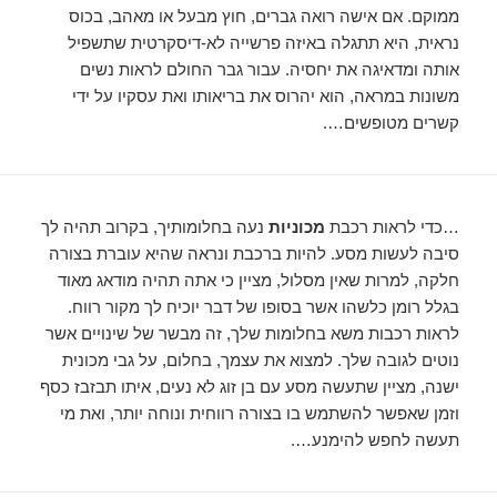
ממוקם. אם אישה רואה גברים, חוץ מבעל או מאהב, בכוס
נראית, היא תתגלה באיזה פרשייה לא-דיסקרטית שתשפיל
אותה ומדאיגה את יחסיה. עבור גבר החולם לראות נשים
משונות במראה, הוא יהרוס את בריאותו ואת עסקיו על ידי
קשרים מטופשים….
…כדי לראות רכבת
מכוניות
נעה בחלומותיך, בקרוב תהיה לך
סיבה לעשות מסע. להיות ברכבת ונראה שהיא עוברת בצורה
חלקה, למרות שאין מסלול, מציין כי אתה תהיה מודאג מאוד
בגלל רומן כלשהו אשר בסופו של דבר יוכיח לך מקור רווח.
לראות רכבות משא בחלומות שלך, זה מבשר של שינויים אשר
נוטים לגובה שלך. למצוא את עצמך, בחלום, על גבי מכונית
ישנה, ​​מציין שתעשה מסע עם בן זוג לא נעים, איתו תבזבז כסף
וזמן שאפשר להשתמש בו בצורה רווחית ונוחה יותר, ואת מי
תעשה לחפש להימנע….