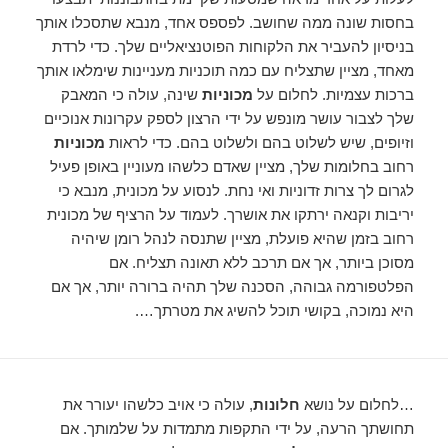
בחסות שונה ממה שחושב. לפספס אחד, מנבא שתסכלו אותך
בניסיון להעביר את הלקוחות הפוטנציאליים שלך. כדי לרדת
מאחד, מציין שתצליח עם כמה תוכניות מעניינות שימלאו אותך
ברכות עצמיות. לחלום על
מכוניות
שינה, עולה כי המאבק
שלך לצבור עושר מונפש על ידי הרצון לספק עקרונות אנוכיים
וזיופים, שיש לשלוט בהם ולשלוט בהם. כדי לראות
מכוניות
רחוב בחלומות שלך, מציין שאדם כלשהו מעוניין באופן פעיל
לגרום לך צרות זדוניות ואי נחת. לנסוע על מכונית, מנבא כי
יריבות וקנאה ירתקו את אושרך. לעמוד על הרציף של מכונית
רחוב בזמן שהיא פועלת, מציין שתנסה לנהל רומן שיהיה
מסוכן ביותר, אך אם תרכב ללא תאונה תצליח. אם
הפלטפורמה גבוהה, הסכנה שלך תהיה ברורה יותר, אך אם
היא נמוכה, בקושי תוכל להשיג את מטרתך….
…לחלום על נושא
חלונות
, עולה כי אויב כלשהו יעורר את
תחושתך הרעה, על ידי התקפות מתמדות על שלמותך. אם