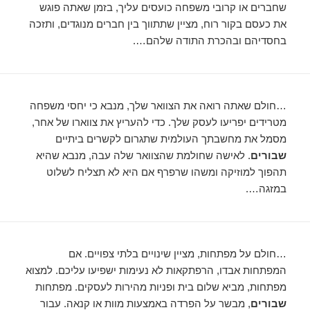
שחברים או קרובי משפחה כועסים עליך, בזמן שאתה פוגש
את כעסם בקור רוח, מציין שתתווך בין חברים מנוגדים, ותזכה
בחסדיהם ובהכרת התודה שלהם….
…חולם שאתה רואה את הצוואר שלך, מנבא כי יחסי משפחה
מטרידים יפריעו לעסק שלך. כדי להעריץ את צווארו של אחר,
מסמל את מחשבתך העולמית שתגרום לקשרים ביתיים
שבורים
. לאישה שחולמת שהצוואר שלה עבה, מנבא שהיא
תהפוך למוזיקה ומשהו שרפרף אם היא לא תצליח לשלוט
במזגה….
…חולם על מפתחות, מציין שינויים בלתי צפויים. אם
המפתחות אבדו, הרפתקאות לא נעימות ישפיעו עליכם. למצוא
מפתחות, מביא שלום בית ופניות מהירות לעסקים. מפתחות
שבורים
, מבשר על הפרדה באמצעות מוות או קנאה. עבור