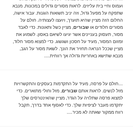
ועמוס וחיי בית עליזים. לראות מסורים גדולים במכונות, מנבא
שתפקח על מפעל גדול, וזה יניב תשואות הוגנות. עבור אישה,
החלום הזה מציין שהיא תוערך, ויועצו לעצותיה. חולם על
מסורים חלודים או
שבורים
, מציין כשל ותאונות. כדי לאבד
מסור, תעסוק בעניינים אשר יגיעו לשיאם באסון. לשמוע את
זמזום המסור, מעיד על חסכון ושגשוג. כדי למצוא מסור חלוד,
מציין שככל הנראה תחזיר את הונך. לשאת מסור על הגב,
מנבא שתישא באחריות גדולה אך רווחית….
…חולם על פרסה, מעיד על התקדמות בעסקים והתקשרויות
מזל לנשים. לראות אותם
שבורים
, מזל וחולי מתוארים. כדי
למצוא פרסה שתלויה על הגדר, מציין שהאינטרסים שלך
יתקדמו מעבר לציפיות שלך. כדי לאסוף אחד בדרך, תקבל
רווח ממקור שאתה לא מכיר….