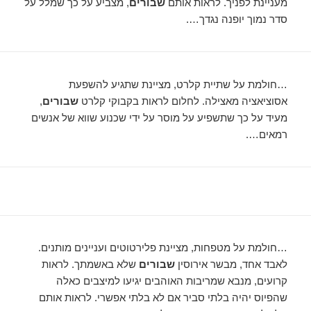
מעניינת לפניך. לראות אותם
שבורים
, מצביע על כך שמלל על
סדר נמוך יופנה נגדך….
…חולמת על שתיית קלרט, מציינת שתגיע להשפעת
אסוציאציה מאצילה. לחלום לראות בקבוקי קלרט
שבורים
,
מעיד על כך שתשפיע על מוסר על ידי שכנוע שווא של אנשים
רמאים….
…חולמת על מטפחות, מציינת פלירטוטים ועניינים מותנים.
לאבד אחד, מבשר אירוסין
שבורים
שלא באשמתך. לראות
קרועים, מנבא שמריבות האוהבים יגיעו למיצבים כאלה
שהפיוס יהיה בלתי סביר אם לא בלתי אפשרי. לראות אותם