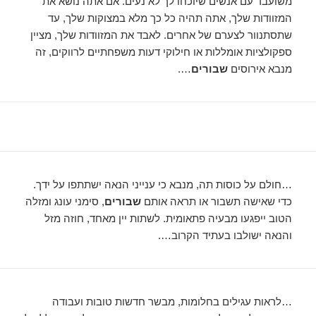
משועבד עם אנשים שיוכחו לך לא נעים. אם אתה נושא את
המזוודות שלך, אתה תהיה כל כך מלא במצוקות שלך, עד
שתסתנוור לצערם של אחרים. לאבד את המזוודות שלך, מציין
ספקולציות אומללות או חילוקי דעות משפחתיים לרווקים, זה
מנבא אירוסים
שבורים
….
…חולם על כוסות תה, מנבא כי ענייני הנאה ישתתפו על ידך.
כדי שאישה תשבור או תראה אותם
שבורים
, סימני עונג ומזלה
הטוב ייפגעו מבעיה פתאומית. לשתות יין מאחד, חוזה מזל
והנאה ישולבו בעתיד הקרוב….
…לראות עגילים בחלומות, מבשר חדשות טובות ועבודה