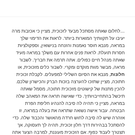
…לחלום שאתה מסתכל מבעד לזכוכית, מציין כי אכזבות מרה
יעיבו על תקוותיך המוארות ביותר. לראות את הדימוי שלך
במראה, מנבא חוסר נאמנות והזנחה בנישואין, וספקולציות
חסרות תועלת. לראות פנים אחרות עם משלך במראה מעיד
שאתה מנהל חיים כפולים. אתה תרמה את חבריך. לשבור
מראה, מבשר מוות מוקדם ומקרי. לשבור כלים מזכוכית, או
חלונות
, מנבא את הסיום השלילי למפעלים. לקבלת זכוכית
חתוכה, מציין שתזכו להערצה בזכות הברק והכישרון שלכם.
להכין מתנות של קישוטים מזכוכית חתוכה, מסמל שאתה
תיכשל בהתחייבויותיך. כדי שאישה תראה את המאהב שלה
במראה, מציין כי תהיה לה סיבה להנהיג חליפת הפרת
הבטחה. עבור אישה נשואה שתראה את בעלה במראה, זו
אזהרה שיש לה סיבה לחוש חרדה מהאושר והכבוד שלה. כדי
להסתכל בבהירות דרך חלון זכוכית, תהיה לך תעסוקה, אך
תצטרך לעבוד כפוף. אם הזכוכית מעוננת, למרבה הצער אתה