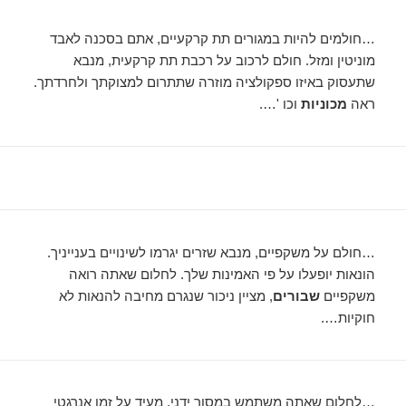
…חולמים להיות במגורים תת קרקעיים, אתם בסכנה לאבד
מוניטין ומזל. חולם לרכוב על רכבת תת קרקעית, מנבא
שתעסוק באיזו ספקולציה מוזרה שתתרום למצוקתך ולחרדתך.
ראה
מכוניות
וכו '….
…חולם על משקפיים, מנבא שזרים יגרמו לשינויים בענייניך.
הונאות יופעלו על פי האמינות שלך. לחלום שאתה רואה
משקפיים
שבורים
, מציין ניכור שנגרם מחיבה להנאות לא
חוקיות….
…לחלום שאתה משתמש במסור ידני, מעיד על זמן אנרגטי