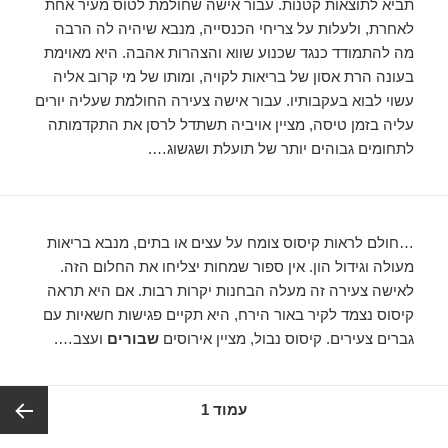
תביא לתוצאות קטנות. עבור אישה שחולמת לטוס מעיר אחת
לאחרת, ולעלות על צריחי הכנסייה, מנבא שיהיה לה הרבה
מה להתמודד כנגד שכנוע שווא והצהרות אהבה. היא מאוימת
בעונה הרת אסון של בריאות לקויה, ומותו של מי קרוב אליה
עשוי לבוא בעקבותיו. עבור אישה צעירה החולמת שעליה יורים
עליה בזמן טיסה, מציין אויביה תשתדל לרסן את התקדמותה
לתחומים גבוהים יותר של תועלת ושגשוג….
…חולם לראות קיסוס צומח על עצים או בתים, מנבא בריאות
מעולה וגידול הון. אין ספור שמחות יצליחו את החלום הזה.
לאישה צעירה זה מעלה הבחנות יקרות רבות. אם היא תראה
קיסוס נצמד לקיר באור הירח, היא תקיים פגישות חשאיות עם
גברים צעירים. קיסוס נבול, מציין אירוסים
שבורים
ועצב….
ניווט
עמוד
1