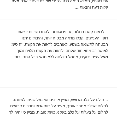
את דעותיו, תמצא הנאה כנה על ידי שמירת דעתך ואדם
מעל
קלות דעת והנאות….
…לראות קשת בחלום, זה פרוגנוסטי להתרחשויות יוצאות
דופן. העניינים יקבלו מראה מבטיח יותר, והיבולים יתנו
הבטחה לתשואה בשפע. לאוהבים לראות את הקשת, זה סימן
לאושר רב מהאיחוד שלהם. לראות את הקשת תלויה נמוך
מעל
עצים ירוקים, מסמל הצלחה ללא תנאי בכל התחייבות….
…חולם על כלב מרושע, מציין אויבים ואי-מזל שניתן לשנותו.
לחלום שכלב מחבב אותך, מעיד על רווח גדול וחברים קבועים.
לחלום על בעלות על כלב בעל איכויות טובות, מציין כי יהיה לך