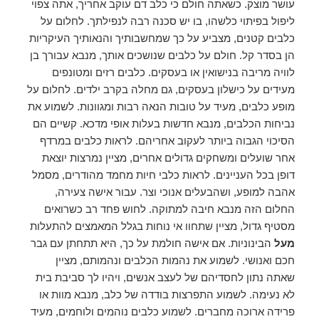
עושר מוצק. כשאתה חולם כי כלב דם עוקב אחריך, אתה צפוי
ליפול בפיתוי כלשהו, ​​בו יש סכנה רבה לנפילתך. לחלום על
כלבים קטנים, מצביע על כך שמחשבותיך והנאותיך העיקריות
הן בסדר קל. חולם על כלבים שנושכים אותך, מנבא עבורך בן
לוויה מריבה בנישואין או בעסקים. כלבים רזים ומטונפים
מעידים על כישלון בעסקים, גם מחלה בקרב ילדים. לחלום על
מופע כלבים, מעיד על טובות הנאה רבות ומגוונות. לשמוע את
נביחות הכלבים, מנבא חדשות בעלות אופי מדכא. קשיים הם
הסיכוי הגבוה ביותר לעקוב אחריהם. לראות כלבים במרדף
אחר שועלים ומשחקים גדולים אחרים, מציין נמרצות יוצאת
דופן בכל העניינים. לראות כלבי חיות מחמד מהודרים, מסמל
אהבה למופע, ושהבעלים אנוכי וצר. עבור אישה צעירה,
החלום הזה מנבא חיבה למתוקה. לחוש פחד רב כשרואים
מסטיף גדול, מציין שתחוו אי נוחות בגלל המאמצים להתעלות
מעל
הבינוניות. אם אישה חולמת על כך, היא תתחתן עם גבר
חכם ואנושי. לשמוע את נהמות הכלבים ונהמותם, מציין
שאתה נתון לחסדיהם של לעצב אנשים, ויהיו לך סביבת בית
לא נעימה. לשמוע התפרצות בודדה של כלב, מנבא מוות או
פרידה ארוכה מחברים. לשמוע כלבים נוהמים ולוחמים, מעיד