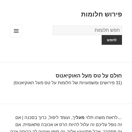
פירוש חלומות
מילון
החלומות
תפריטים
ווידג'טים
חולם על טס מעל האוקיאנוס
(31 פירושים ומשמעויות של חלומות על טס מעל האוקיאנוס)
…לראות משהו תלוי
מעל
יך, ועומד ליפול, כרוך בסכנה | אם
זה נופל עליכם זה עלול להיות הרס או אכזבה פתאומית. אם
זה מתקרב, אבל מתגעגע אליך, זה סימן שיהיה לך בריחה צרה