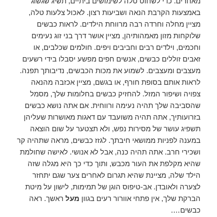
מאחרים. כדי לשחוט טלה לשימושים ביתיים, תשיג שגשוג
באמצעות הקרבת הנאה ושביעות רצון. לאכול צלעות טלה,
מציין מחלה וחרדה רבה מרווחת הילדים. לראות כבשים
שלוקחות מזון מאמהותיהן, מציין אושר דרך בני זוג נעימים
וחכמים, וילדים רבים וחביבים ויפים. חולמים שכלבים, או
זאבים זוללים כבשים, אנשים חפים מפשע יסבלו בידי רשעים
מעצבים ומעצבים. לשמוע את מכות הכבשים, נדיבותך תפנה.
לראות אותם בסופת חורף, או בגשם, מציין אכזבה מהנאה
צפויה ושיפור המזל. להחזיק כבשים בחלומות שלך, מסמל
שהסביבה שלך תהיה נעימה ורווחית. אם אתה נושא כבשים
בזרועותיך, אתה תהיה משועבד עם דאגות מאושרות שעליהן
תשפיג עושר של מסירות נפש, ולא תצטער על שום הוצאה
במענה לפניות ממושאי חיבתך. לגזז כבשים, מראה שתהיה קר
ושכירי חרב. אתה תהיה כנה, אבל לא אנושי. לאישה שחולמת
שהיא מקלפת את העור מכבש, ותוך כדי כך היא מגלה שזה
הילד שלה, מציינת שהיא תגרום לאחרים צער שגם יתחזר
לצערה ולאובדן. אב-טיפוס הוגן של תמימות, לישון על מיטת
הברקת שלך, אין פתחי אוורור רעים בגוון
מעל
ראשך. ראה
כבשים….