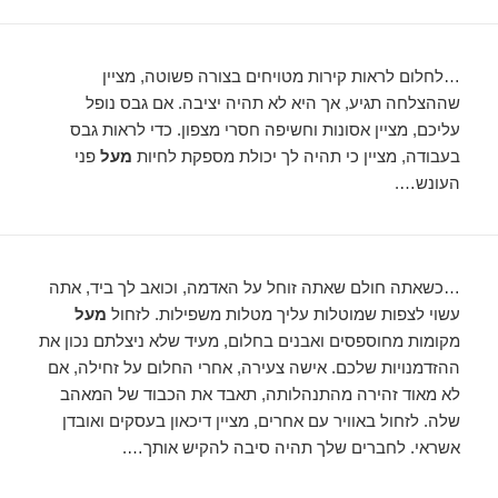
…לחלום לראות קירות מטויחים בצורה פשוטה, מציין
שההצלחה תגיע, אך היא לא תהיה יציבה. אם גבס נופל
עליכם, מציין אסונות וחשיפה חסרי מצפון. כדי לראות גבס
בעבודה, מציין כי תהיה לך יכולת מספקת לחיות
מעל
פני
העונש….
…כשאתה חולם שאתה זוחל על האדמה, וכואב לך ביד, אתה
עשוי לצפות שמוטלות עליך מטלות משפילות. לזחול
מעל
מקומות מחוספסים ואבנים בחלום, מעיד שלא ניצלתם נכון את
ההזדמנויות שלכם. אישה צעירה, אחרי החלום על זחילה, אם
לא מאוד זהירה מהתנהלותה, תאבד את הכבוד של המאהב
שלה. לזחול באוויר עם אחרים, מציין דיכאון בעסקים ואובדן
אשראי. לחברים שלך תהיה סיבה להקיש אותך….