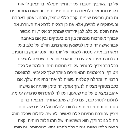
על כך שאויביך יתגברו עליך, וחייך יתמלאו בדיכאון. לראות
כלבים וחתולים לכאורה ביחסים ידידותיים, ופתאום מסתובבים
זה בזה, מראים שיניים וקרב כללי שנוצר, תפגוש אסון באהבה
ובעיסוקים עולמיים, אלא אם כן תצליח לדכא את השורה. אם
אתה חולם על כלב לבן ידידותי שמתקרב אליך, זה מבשר
עבורך מעורבות מנצחת בין אם בעסקים ובין אם באהבה.
עבור אישה זה סימן לנישואין מוקדמים. חולם על כלב בעל
ראש רב, אתה מנסה לשמור על יותר מדי ענפי עסק בו זמנית.
הצלחה תמיד באה עם ריכוז אנרגיות. אדם שרוצה להצליח
בכל דבר צריך להזהיר על ידי החלום הזה. חולמת על כלב
מטורף, המאמצים המאומצים ביותר שלך לא יביאו לתוצאות
הרצויות, ומחלה קטלנית עשויה להיאחז בחיוניות שלך. אם
כלב מטורף מצליח לנשוך אותך, זה סימן שאתה או מישהו
אהוב נמצאים על סף שיגעון, ועלולה להתרחש טרגדיה עגומה.
לחלום לנסוע לבד, עם כלב שעוקב אחריך, מנבא חברים
סטנדים והתחייבויות מוצלחות. לחלום על כלבים ששוחים,
מציין עבורכם מתיחה קלה לאושר ולעושר. לחלום שכלב הורג
חתול בנוכחותך, הוא משמעותי של התנהלות רווחית וקצת
הנאה בלתי צפויה. עבור כלב להרוג נחש בנוכחותך, זה סימן