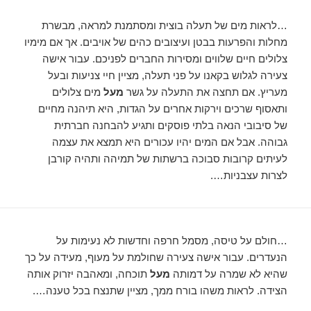
…לראות מים של תעלה בוצית ומסתמנת למראה, מבשרת
מחלות והפרעות בבטן ועיצובים כהים של אויבים. אך אם מימיו
צלולים חיים שלווים ומסירות החברים לפניכם. עבור אישה
צעירה לגלוש בקאנו על פני תעלה, מציין חיי צניעות ובעל
מעריץ. אם תחצה את התעלה על גשר
מעל
מים צלולים
ותאסוף שרכים וירקות אחרים על הגדות, היא תיהנה מחיים
של סיבובי הנאה בלתי פוסקים ותגיע להבחנה חברתית
גבוהה. אבל אם המים יהיו עכורים היא תמצא את עצמה
לעיתים קרובות סבוכה ברשתות של תמיהה ותהיה קורבן
לצרות עצבניות….
…חולם על טיסה, מסמל חרפה וחדשות לא נעימות על
הנעדרים. עבור אישה צעירה שחולמת על מעוף, מעידה על כך
שהיא לא שמרה על דמותה
מעל
תוכחה, ומאהבה יזרוק אותה
הצידה. לראות משהו בורח ממך, מציין שתנצח בכל טענה….