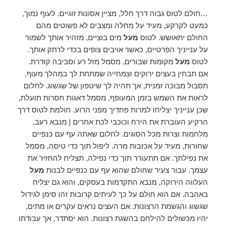
…חולם לטוס גבוה דרך חלל, מציין אסונות זוגיים. לעוף נמוך,
כמעט לקרקע, מעיד על מחלה ומצבים לא פשוטים מהם
החולם יתאושש. לטוס
מעל
מים בוציים, מזהיר אותך לשמור
על ענייניך הפרטיים, כאשר אויבים צופים בכדי לרתק אותך.
לטוס
מעל
מקומות שבורים, מסמל מזל רע וסביבה קודרת.
אם תבחין בעצים ירוקים וצמחייה שמתחת לך במהלך מעוף,
תסבול מבוכה זמנית, אך תהיה לך שיטפון של שגשוג. לחלום
לראות את השמש בזמן המעופף, מסמל דאגות חסרות תועלת,
שכן ענייניך יצליחו למרות פחדיך מפני הרוע. חולמת לטוס דרך
הרקיע העוברת את הירח וכוכבי לכת אחרים | מנבא רעב,
מלחמות וצרות מכל הסוגים. לחלום שאתה עף עם כנפיים
שחורות, מעיד על אכזבות מרה. ליפול תוך כדי טיסה, מסמל
את נפילתך. אם תתעורר תוך כדי נפילה, תצליח להחזיר את
עצמך. עבור צעיר שחולם שהוא עף עם כנפיים לבנות
מעל
העלווה הירוקה, מנבא התקדמות בעסקים, והוא גם יצליח
באהבה. אם הוא חולם על כך לעיתים קרובות זהו סימן לגידול
שגשוג והגשמת הרצונות. אם העצים נראים עקרים או מתים,
יהיו מכשולים להילחם בהשגת רצונות. הוא יסתדר, אך עבודתו