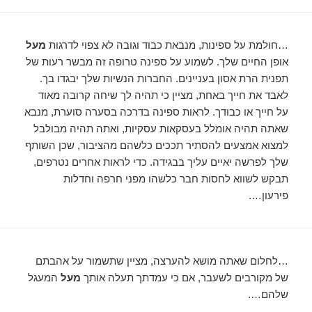
…חולמת על ספינות, מנבאת כבוד וגובה לא צפוי לדרגות
מעל
אופן החיים שלך. לשמוע על ספינה טרופה זה מבשר רעות של
תפנית הרת אסון בעניינים. החברות הנשיות שלך יבגדו בך.
לאבד את חייך באחת, מציין כי תהיה לך שיחה קרובה מאוד
על חייך או כבודך. לראות ספינה בדרכה בסערה סוערת, מנבא
שאתה תהיה אומלל בעסקאות עסקיות, ואתה תהיה מבולבל
למצוא אמצעים להסתיר תככים כלשהם מהציבור, שכן השותף
שלך לפרשה יאיים עליך בבגידה. כדי לראות אחרים נטרפים,
תבקש לשווא לחסות חבר כלשהו מפני חרפה וחדלות
פירעון….
…לחלום שאתה מושא להערצה, מציין שתשמור על אהבתם
של מקורבים לשעבר, אם כי עמדתך תעלה אותך
מעל
המעגל
שלהם….