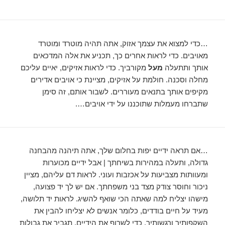
…כדי למצוא את עצמך אזוק, אתה תהיה מוטרד ומוטרד
מאויבים. כדי לראות אחרים כך, תכניע את אלה המדכאים
אותך ותתעלה
מעל
מקורביך. כדי לראות אזיקים, יאיים עליכם
מחלה וסכנה. חולמת על אזיקים, מציינת כי אויבים אדירים
מקיפים אותך בתנאים מעוררים. לשבור אותם, זה סימן
שתברחו מעמלות שתוכננו על ידי אויבים….
…אם תראה ידיים יפות בחלום שלך, אתה תיהנה מהבחנה
גדולה, ותעלה במהירות בשיחתך | אבל ידיים מכוערות
ומעוותות מצביעות על אכזבות ועוני. לראות דם עליהם, מציין
ניכור וחוסר צודק מצד בני משפחתך. אם יש לך יד פצועה,
מישהו יצליח למה שאתה הכי שואף להשיג. לראות יד תלושה,
מעיד על חיים בודדים, כלומר אנשים לא יצליחו להבין את
השקפותיך ורגשותיך. כדי לשרוף את הידיים, תגביר את גבולות