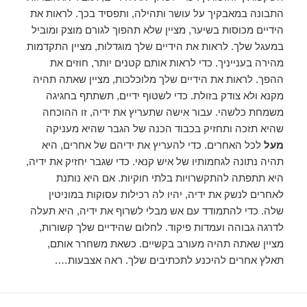
התבונה במאבקיך על עושר ותהילה, ותפסיד בכך. לראות את
הידיים מכוסות בשיער, מציין שלא תהפוך לגורם מוצק ומוביל
במעגל שלך. לראות את הידיים שלך מוגדלות, מציין התקדמות
מהירה בענייניך. כדי לראות אותם קטנים יותר, חוזים את
ההפך. לראות את הידיים שלך מלוכלכות, מציין שאתה תהיה
מקנא ולא צודק בזולת. כדי לשטוף ידיים, תשתתף בחגיגה
משמחת כלשהי. עבור אישה שתעריץ את ידיה, זו ההוכחה
שהיא תזכה ותחזיק בכבוד הכנה של הגבר שהיא מעניקה
מעל
לכל האחרים. כדי להעריץ את ידיהם של אחרים, היא
תהיה נתונה לגחמותיו של איש קנאי. כדי שגבר יחזיק את ידיה,
היא תתפתה להתקשרויות בלתי חוקיות. אם היא נותנת
לאחרים לנשק את ידיה, יהיו לה רכילות עסוקות במוניטין
שלה. כדי להתמודד עם אש מבלי לשרוף את ידיה, היא תעלה
לדרגה גבוהה ועמדות פיקוד. לחלום שהידיים שלך קשורות,
מציין שאתה תהיה מעורב בקשיים. כשאת משחרר אותם,
תאלץ אחרים להיכנע לתכתיבים שלך. ראה אצבעות….