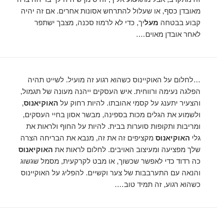
מאובדן כסף, או שעלול להתרחש אסונות אחרים. אם זה יהיה
קבוע בבטחה
מעל
יך, כדי לא לרמוז סכנה, מצבך ישתפר
לאחר אובדן מאוים….
…לחלום על האוקיינוס ​​כשהוא רגוע זה מועיל. לשייט תהיה
הפלגה נעימה ורווחית. איש העסקים ייהנה מעונה של תגמול,
והצעיר יתענג על קסמי אהובתו. להיות רחוק על
האוקיאנוס
,
ולשמוע את הגלים מכות בספינה, מבשר אסון בחיי העסקים,
ומריבות ותקופות סוערות בבית. להיות על החוף ולראות את
גלי
האוקיאנוס
מקציפים זה את זה, מנבא את הבריחה הצרה
שלך מפציעה ומעיצוב האויבים. לחלום לראות את
האוקיאנוס
כה רדוד כדי לאפשר שכשוך, או מבט לקרקעית, מסמל שגשוג
והנאה עם התערבבות של צער וקשיים. להפליג על האוקיינוס ​​
כשהוא רגוע, זה תמיד טוב….