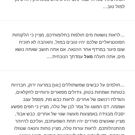
למזל טוב…
…לראות נושאות מים חולפות בחלומותיכם, מציין כי הלקוחות
הפוטנציאליים שלכם יהיו טובים במזל, והאהבה לא תוכיח
שום פיגור במרדף אחר ההנאה. אם אתה חושב שאתה נושא
מים, אתה תעלה
מעל
עמדתך הנוכחית….
…חולמים על כבשים שמשתוללים {sic} במרעה ירוק, חברויות
בטוחות ושמחות בטוק. גידולים מפוארים ורווחיים לחקלאים,
והגדלת רכושם של אחרים. לראות כבש מת, מסמל עצב
ושממה. דם המוצג על צמר לבן של טלה, מציין כי חפים מפשע
יסבלו מבגידה באמצעות מעשה שגוי של אחרים. כבש אבוד,
מציין שאנשים סוררים יהיו תחת השפעתכם, ועליכם להיזהר
מהתנהלותכם. לראות עורות טלה, מציין נוחות והנאה שנגזלו