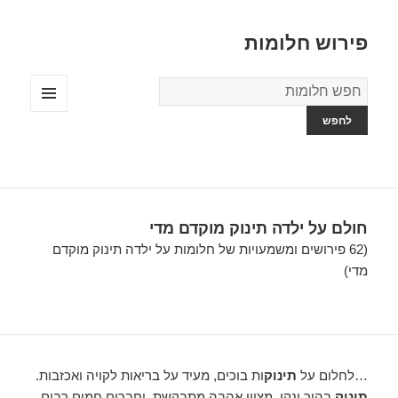
פירוש חלומות
מילון
החלומות
תפריטים
ווידג'טים
חולם על ילדה תינוק מוקדם מדי
(62 פירושים ומשמעויות של חלומות על ילדה תינוק מוקדם
מדי)
…לחלום על
תינוק
ות בוכים, מעיד על בריאות לקויה ואכזבות.
תינוק
בהיר ונקי, מציין אהבה מתבקשת, וחברים חמים רבים.