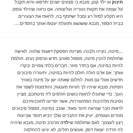
תינוק
או ילד קטן, מנבא כי פצעים ישנים יתרפאו והיא תקבל
על עצמה את תקוות נעוריה ועליצותה. אם נראה שהילד גוסס,
היא תקלע למזל רע וסבל ישתתף בה. לראות את הצעירים
בבית הספר, מנבא ששגשוג ותועלת יעטפו אותך בחסדים….
…מיטה, נקייה ולבנה, מציינת הפסקת דאגות שלווה. לאישה
שחולמת להכין מיטה, מסמל מאהב חדש ועיסוק נעים. חולמת
להיות במיטה, אם בחדר מוזר, חברים בלתי צפויים יבקרו
אותך. אם אדם חולה חולם להיות במיטה, יתעוררו סיבוכים
חדשים ואולי גם מוות. לחלום שאתה ישן על מיטה באוויר
הפתוח, מנבא שיהיו לך חוויות מענגות, והזדמנות לשפר את
הונך. כדי שתוכלו לראות כושים חולפים ליד מיטתכם, מציין
נסיבות מלהיבות המתעוררות, אשר יפריעו לתוכניותיכם.
לראות חבר שנראה חיוור מאוד, שוכב במיטה, מסמל סיבוכים
מוזרים ועגומים, יעיק את החברים שלך ויביא חוסר שביעות
רצון לעצמך. לאם שחולמת ש
ילדה
מרטיב מיטה, מנבא שיהיה
לה חרדה יוצאת דופן, ואנשים חולים, לא יגיעו להחלמה