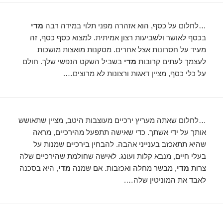
…לחלום על כסף, הוא אזהרה מפני תלוי במידה רבה
מדי
בכסף לאושר ולשביעות רצון אמיתית. למצוא כסף כסף, זה
מעיד על חסרונות אצל אחרים. מסקנות מואצות מושכות
לעצמך לעתים קרובות
מדי
בשביל השקט הנפשי שלך. חולם
על כלי כסף, מציין דאגות ורצונות לא מרוצים….
…לחלום שאתה מעריץ ירכיים מעוצבות היטב, מציין שתאושש
אותך על ידי אשתך. כדי שאישה תתפעל מהירכיים, מראה
שהיא תתאכזב בענייני אהבה. להבחין בירכיים שמנות על
בעלי חיים, מנבא קלות ועונג. לאישה שחולמת שהירכיים שלה
צרות
מדי
, מבשר מחלה ואכזבות. אם שמנה
מדי
, היא בסכנה
לאבד את המוניטין שלה….