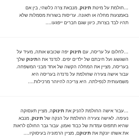
…חולמת על מיטת
תינוק
, מנבאת צרה כלשהי, בין אם
באמצעות מחלה או תאונה. עריסות בשורות מסמלות שלא
תהיו לבד בצרות, כיוון שגם חברים ייפגעו….
…לחלום על עריסה, עם
תינוק
יפה שכובש אותה, מעיד על
השגשוג ועל חיבתם של ילדים יפים. לנדנד את ה
תינוק
שלך
בעריסה, מציין את המחלה הקשה של אחד מבני המשפחה.
עבור אישה צעירה שחולמת על נדנדה בעריסה היא
משמעותית לנפילתה. היא צריכה להיזהר מרכילות….
…עבור אישה החולמת להניק את
תינוק
ה, מציין תעסוקה
נעימה. לאישה צעירה החולמת על הנקה של
תינוק
, מנבא
שהיא תתפוס עמדות של כבוד ואמון. עבור גבר החולם לראות
את אשתו יונקת את
תינוק
ם, מציין הרמוניה בעיסוקיו….