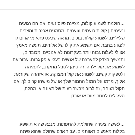
…חולמת לשמוע קולות, מציינת פיוס נעים, אם הם רגועים
ונעימים | קולות כועסים וזועמים, מסמנים אכזבות ומצבים
שליליים. לשמוע קולות בוכים, מראה שכעס פתאומי יגרום לך
לפגוע בחבר. אם תשמע את קולו של אלוהים, תעשה מאמץ
אצילי לעלות גבוה יותר בעקרונות לא אנוכיים ומכובדים,
ותמשיך בצדק להערצה של אנשים בעלי אופק גבוה. עבור אם
לשמוע את קול
ילדה
, זה סימן לסבל מתקרב, לתמיהה
ולספקות קשים. לשמוע את קול המצוקה, או אזהרה שקוראת
אליך, מרמז על המזל החמור שלך או של מישהו קרוב לך. אם
הקול מזוהה, זה לרוב מבשר רעות של תאונה או מחלה,
העלולים לחסל מוות או אובדן….
…לאישה צעירה שחולמת להתפתות, מנבא שהיא תושפע
בקלות מאנשים ראוותניים. עבור אדם שחולם שהוא פיתה