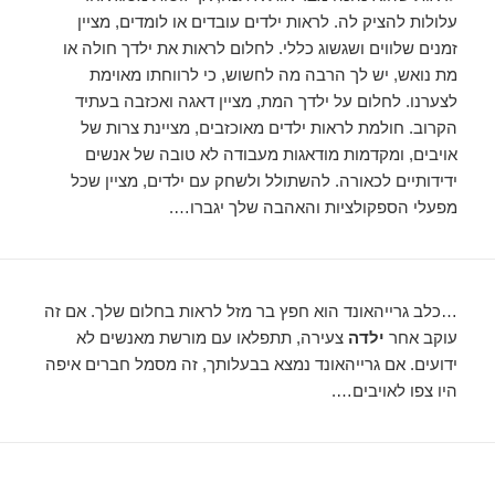
עלולות להציק לה. לראות ילדים עובדים או לומדים, מציין
זמנים שלווים ושגשוג כללי. לחלום לראות את ילדך חולה או
מת נואש, יש לך הרבה מה לחשוש, כי לרווחתו מאוימת
לצערנו. לחלום על ילדך המת, מציין דאגה ואכזבה בעתיד
הקרוב. חולמת לראות ילדים מאוכזבים, מציינת צרות של
אויבים, ומקדמות מודאגות מעבודה לא טובה של אנשים
ידידותיים לכאורה. להשתולל ולשחק עם ילדים, מציין שכל
מפעלי הספקולציות והאהבה שלך יגברו….
…כלב גרייהאונד הוא חפץ בר מזל לראות בחלום שלך. אם זה
עוקב אחר
ילדה
צעירה, תתפלאו עם מורשת מאנשים לא
ידועים. אם גרייהאונד נמצא בבעלותך, זה מסמל חברים איפה
היו צפו לאויבים….