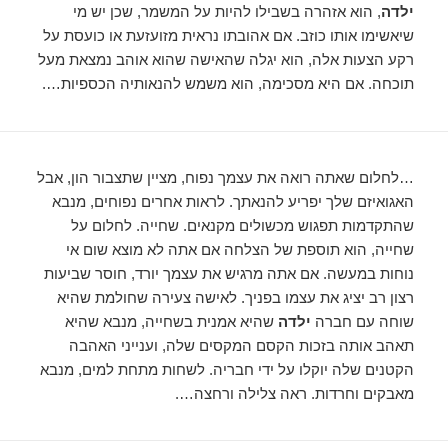
ילדה
, הוא אזהרה בשבילו להיות על המשמר, שכן יש מי
שיאשימו אותו כוזב. אם אהובתו נראית מזועזעת או כועסת על
רקע הצעות אלה, הוא יגלה שהאישה שהוא אוהב נמצאת מעל
תוכחה. אם היא מסכימה, הוא משמש להנאותיה הכספיות….
…לחלום שאתה רואה את עצמך נפוח, מציין שתצבור הון, אבל
האגואיזם שלך יפריע להנאתך. לראות אחרים נפוחים, מנבא
שהתקדמות תפגוש מכשולים מקנאים. שחייה. לחלום על
שחייה, הוא תוספת של הצלחה אם אתה לא מוצא שום אי
נוחות במעשה. אם אתה מרגיש את עצמך יורד, חוסר שביעות
רצון רב יציג את עצמו בפניך. לאישה צעירה שחולמת שהיא
שוחה עם חברה
ילדה
שהיא אמנית בשחייה, מנבא שהיא
תאהב אותה בזכות הקסם המקסים שלה, וענייני האהבה
הקטנים שלה יוקלו על ידי חבריה. לשחות מתחת למים, מנבא
מאבקים וחרדות. ראה צלילה ורחצה….