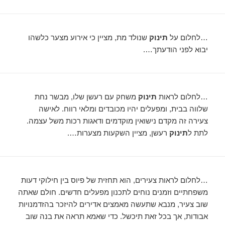
…לחלום על
תינוק
שנולד מת, מציין כי אירוע מצער כלשהו
יבוא לפני הודעתך….
…לחלום לראות
תינוק
משחק עם רעשן שלו, מבשר נחת
שלווה בבית, ומפעלים יהיו מכובדים ומלאי רווח. לאישה
צעירה זה מקדם נישואין מוקדמים ודאגות רכות משל עצמה.
לתת ל
תינוק
רעשן, מציין השקעות מצערות….
…לחלום לראות צעירים, הוא תחזית של פיוס בין חילוקי דעות
משפחתיים וזמנים נוחים לתכנון מפעלים חדשים. חולם שאתה
שוב צעיר, מנבא שתעשה מאמצים אדירים להיזכר בהזדמנויות
אבודות, אך בכל זאת תיכשל. כדי שאמא תראה את בנה שוב