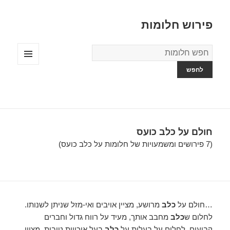
פירוש חלומות
מילון
החלומות
תפריטים
ווידג'טים
חולם על כלב כועס
(7 פירושים ומשמעויות של חלומות על כלב כועס)
…חולם על
כלב
מרושע, מציין אויבים ואי-מזל שניתן לשנותו.
לחלום ש
כלב
מחבב אותך, מעיד על רווח גדול וחברים
קבועים. לחלום על בעלות על
כלב
בעל איכויות טובות, מציין