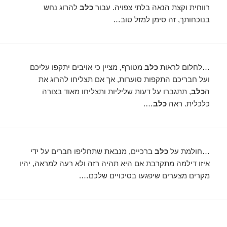
רווחית וקצת הנאה בלתי צפויה. עבור
כלב
להרוג נחש
בנוכחותך, זה סימן למזל טוב…
…לחלום לראות
כלב
מטורף, מציין כי אויבים יתקפו עליכם
ועל חבריכם התקפות סוערות, אך אם תצליחו להרוג את
ה
כלב
, תתגברו על דעות שליליות ותצליחו מאוד בצורה
כלכלית. ראה
כלב
….
…חולמת על
כלב
ברכיים, מנבאת שתחליפו חברים על ידי
איזו דילמה מתקרבת אם היא תהיה רזה ולא רעה למראה, יהיו
מקרים מצערים שיפגעו בסיכויים שלכם….