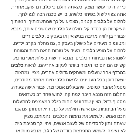
כי יהיה לך עושר מוצק. כשאתה חולם כי
כלב
דם עוקב אחריך,
אתה צפוי ליפול בפיתוי כלשהו, ​​בו יש סכנה רבה לנפילתך.
לחלום על
כלב
ים קטנים, מצביע על כך שמחשבותיך והנאותיך
העיקריות הן בסדר קל. חולם על
כלב
ים שנושכים אותך, מנבא
עבורך בן לוויה מריבה בנישואין או בעסקים.
כלב
ים רזים
ומטונפים מעידים על כישלון בעסקים, גם מחלה בקרב ילדים.
לחלום על מופע
כלב
ים, מעיד על טובות הנאה רבות ומגוונות.
לשמוע את נביחות הכלבים, מנבא חדשות בעלות אופי מדכא.
קשיים הם הסיכוי הגבוה ביותר לעקוב אחריהם. לראות
כלב
ים
במרדף אחר שועלים ומשחקים גדולים אחרים, מציין נמרצות
יוצאת דופן בכל העניינים. לראות
כלב
י חיות מחמד מהודרים,
מסמל אהבה למופע, ושהבעלים אנוכי וצר. עבור אישה צעירה,
החלום הזה מנבא חיבה למתוקה. לחוש פחד רב כשרואים
מסטיף גדול, מציין שתחוו אי נוחות בגלל המאמצים להתעלות
מעל הבינוניות. אם אישה חולמת על כך, היא תתחתן עם גבר
חכם ואנושי. לשמוע את נהמות הכלבים ונהמותם, מציין
שאתה נתון לחסדיהם של לעצב אנשים, ויהיו לך סביבת בית
לא נעימה. לשמוע התפרצות בודדה של
כלב
, מנבא מוות או