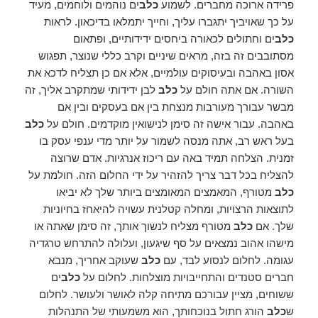
פרידה ארוכה מחברים. לשמוע
כלב
ים נוהמים ולוחמים, מעיד
על כך שאויביך יתגברו עליך, וחייך יתמלאו בדיכאון. לראות
כלב
ים וחתולים לכאורה ביחסים ידידותיים, ופתאום
מסתובבים זה בזה, מראים שיניים וקרב כללי שנוצר, תפגוש
אסון באהבה ובעיסוקים עולמיים, אלא אם כן תצליח לדכא את
השורה. אם אתה חולם על
כלב
לבן ידידותי שמתקרב אליך, זה
מבשר עבורך מעורבות מנצחת בין אם בעסקים ובין אם
באהבה. עבור אישה זה סימן לנישואין מוקדמים. חולם על
כלב
בעל ראש רב, אתה מנסה לשמור על יותר מדי ענפי עסק בו
זמנית. הצלחה תמיד באה עם ריכוז אנרגיות. אדם שרוצה
להצליח בכל דבר צריך להזהיר על ידי החלום הזה. חולמת על
כלב
מטורף, המאמצים המאומצים ביותר שלך לא יביאו
לתוצאות הרצויות, ומחלה קטלנית עשויה להיאחז בחיוניות
שלך. אם
כלב
מטורף מצליח לנשוך אותך, זה סימן שאתה או
מישהו אהוב נמצאים על סף שיגעון, ועלולה להתרחש טרגדיה
עגומה. לחלום לנסוע לבד, עם
כלב
שעוקב אחריך, מנבא
חברים סטנדים והתחייבויות מוצלחות. לחלום על
כלב
ים
ששוחים, מציין עבורכם מתיחה קלה לאושר ולעושר. לחלום
ש
כלב
הורג חתול בנוכחותך, הוא משמעותי של התנהלות