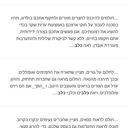
…חולמים להיכנס לחצרים מוזרים ולתקוף אתכם בולדוג, תהיו
בסכנה לעבור על חוקי ארצכם באמצעות עדות שקר בכדי
להשיג את רצונותיכם. אם פוגשים אתכם בצורה ידידותית,
אתם תקומו בחיים, ללא קשר לביקורת שלילית ולהתערבות
מעוררת אובדן. ראה
כלב
….
…לחלום על גורים, מציין שתארח את התמימים ואומללים,
ובכך תיהנה מהנאה. החלום מראה גם שחברות תתחזק, וההון
יגדל אם הגורים בריאים ומעוצבים היטב, ו _הפך_ אם הם רזים
ומלוכלכים. ראה
כלב
ים וכלבי
כלב
….
…חולם לראות סנאים, מציין שחברים נעימים יבקרו בקרוב.
תוכלו לראות התקדמות גם בעסק שלכם. כדי להרוג סנאי,