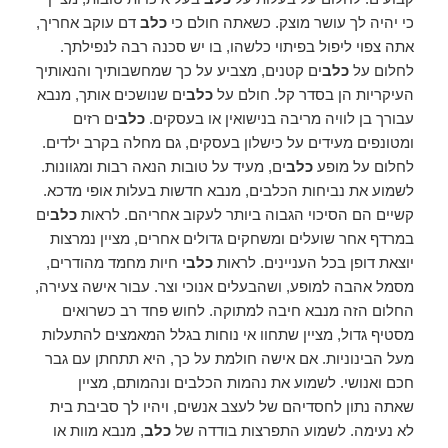
כי יהיה לך עושר מוצק. כשאתה חולם כי
כלב
דם עוקב אחריך,
אתה צפוי ליפול בפיתוי כלשהו, ​​בו יש סכנה רבה לנפילתך.
לחלום על
כלב
ים קטנים, מצביע על כך שמחשבותיך והנאותיך
העיקריות הן בסדר קל. חולם על
כלב
ים שנושכים אותך, מנבא
עבורך בן לוויה מריבה בנישואין או בעסקים.
כלב
ים רזים
ומטונפים מעידים על כישלון בעסקים, גם מחלה בקרב ילדים.
לחלום על מופע
כלב
ים, מעיד על טובות הנאה רבות ומגוונות.
לשמוע את נביחות הכלבים, מנבא חדשות בעלות אופי מדכא.
קשיים הם הסיכוי הגבוה ביותר לעקוב אחריהם. לראות
כלב
ים
במרדף אחר שועלים ומשחקים גדולים אחרים, מציין נמרצות
יוצאת דופן בכל העניינים. לראות
כלב
י חיות מחמד מהודרים,
מסמל אהבה למופע, ושהבעלים אנוכי וצר. עבור אישה צעירה,
החלום הזה מנבא חיבה למתוקה. לחוש פחד רב כשרואים
מסטיף גדול, מציין שתחוו אי נוחות בגלל המאמצים להתעלות
מעל הבינוניות. אם אישה חולמת על כך, היא תתחתן עם גבר
חכם ואנושי. לשמוע את נהמות הכלבים ונהמותם, מציין
שאתה נתון לחסדיהם של לעצב אנשים, ויהיו לך סביבת בית
לא נעימה. לשמוע התפרצות בודדה של
כלב
, מנבא מוות או