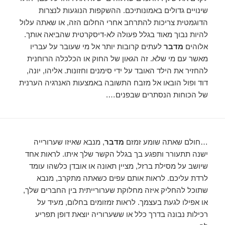
שינויים גדולים באמונותיכם. ההשקפות הנוגעות לנצרות
הדוגמטית צריכות להתרחב אחרי החלום הזה, או שאתה עלול
להיות נבוך מאוד בגלל פעולה לא-דיסקרטית שהביאה אותך.
אלוהים
מדבר
לעתים קרובות יותר אל מי שעובר על עבריו
מאשר עם מי שלא. זה הגאון של החוק או הכלכלה הרוחנית
להחזיר את הילד האובד על ידי סימנים וחזונות. אליהו, יונה,
דוד ופול הובאו אל מזבח התשובה באמצעות האנרגיה הערנית
של הכוחות הנסתרים שבפנים….
…חולם שאתה שומע זמזם
מדבר
, מנבא שאיזו שערורייה
ישנה תתעורר ותפגע בך בגלל הקשר שלך איתו. לראות אחד
שיושב על מסילת ברזל, מציין תאונה או אובדן כלשהו עומד
לרדת עליכם. לראות אותם עפים כשאתה מתקרב, מנבא
שתוכל להחליק איזה מחלוקת שערורייתית בין החברים שלך,
או אפילו לגעת בעצמך. לראות זמזומים בחלום, מעיד על
רכילות נבונה בדרך כלל או ששערוריה יוצאת דופן תפריע