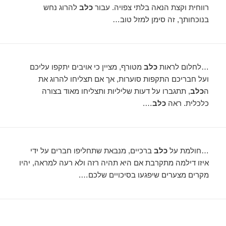
רווחית וקצת הנאה בלתי צפויה. עבור
כלב
להרוג נחש
בנוכחותך, זה סימן למזל טוב…
…לחלום לראות
כלב
מטורף, מציין כי אויבים יתקפו עליכם
ועל חבריכם התקפות סוערות, אך אם תצליחו להרוג את
ה
כלב
, תתגברו על דעות שליליות ותצליחו מאוד בצורה
כלכלית. ראה
כלב
….
…חולמת על
כלב
ברכיים, מנבאת שתחליפו חברים על ידי
איזו דילמה מתקרבת אם היא תהיה רזה ולא רעה למראה, יהיו
מקרים מצערים שיפגעו בסיכויים שלכם….