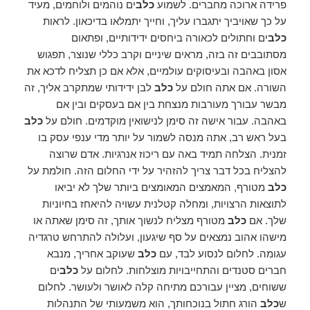
פרידה ארוכה מחברים. לשמוע
כלב
ים נוהמים ולוחמים, מעיד
על כך שאויביך יתגברו עליך, וחייך יתמלאו בדיכאון. לראות
כלב
ים וחתולים לכאורה ביחסים ידידותיים, ופתאום
מסתובבים זה בזה, מראים שיניים וקרב כללי שנוצר, תפגוש
אסון באהבה ובעיסוקים עולמיים, אלא אם כן תצליח לדכא את
השורה. אם אתה חולם על
כלב
לבן ידידותי שמתקרב אליך, זה
מבשר עבורך מעורבות מנצחת בין אם בעסקים ובין אם
באהבה. עבור אישה זה סימן לנישואין מוקדמים. חולם על
כלב
בעל ראש רב, אתה מנסה לשמור על יותר מדי ענפי עסק בו
זמנית. הצלחה תמיד באה עם ריכוז אנרגיות. אדם שרוצה
להצליח בכל דבר צריך להזהיר על ידי החלום הזה. חולמת על
כלב
מטורף, המאמצים המאומצים ביותר שלך לא יביאו
לתוצאות הרצויות, ומחלה קטלנית עשויה להיאחז בחיוניות
שלך. אם
כלב
מטורף מצליח לנשוך אותך, זה סימן שאתה או
מישהו אהוב נמצאים על סף שיגעון, ועלולה להתרחש טרגדיה
עגומה. לחלום לנסוע לבד, עם
כלב
שעוקב אחריך, מנבא
חברים סטנדים והתחייבויות מוצלחות. לחלום על
כלב
ים
ששוחים, מציין עבורכם מתיחה קלה לאושר ולעושר. לחלום
ש
כלב
הורג חתול בנוכחותך, הוא משמעותי של התנהלות