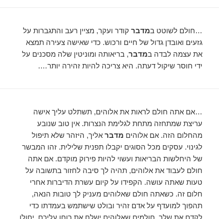
…חולם לשוטט ב
מדבר
קודר ועקר, מציין רעב והתגברות על
גזעים ואובדן גדול של חיים ורכוש. כדי שאישה צעירה תמצא
את עצמה לבדה ב
מדבר
, בריאותה ומוניטין שלה מסכנים על
ידי חוסר שיקול דעתה. היא צריכה להיות זהירה יותר….
…אם אתה חולם לראות את אלוהים, תשתלט עליך אישה
עריצת שמתחזה מתחת לגלימת הנצרות. אין טוב שנובע
מהחלום הזה. אם אלוהים
מדבר
אליך, היזהר שלא תיפול
לגינוי. עסקים מכל הסוגים יקבלו תפנית שלילית. זהו המבשר
של היחלשות הבריאות ועשוי להיות פירוק מוקדם. אם אתה
חולם לעבוד את אלוהים, תהיה לך סיבה לחזור בתשובה על
טעות שאתה עושה. הקפידו על קיום עשרת הדיברות אחרי
חלום זה. כשאתה חולם שאלוהים מעניק לך טובות הנאה,
תהפוך למועדף על אדם זהיר ובולט שישתמש בעמדתו כדי
לקדם את שלך. חולמים שאלוהים ישלח את רוחו עליכם, יחולו