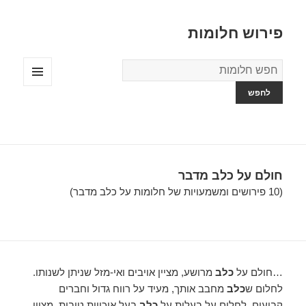
פירוש חלומות
מילון
החלומות
תפריטים
ווידג'טים
חולם על כלב מדבר
(10 פירושים ומשמעויות של חלומות על כלב מדבר)
…חולם על
כלב
מרושע, מציין אויבים ואי-מזל שניתן לשנותו.
לחלום ש
כלב
מחבב אותך, מעיד על רווח גדול וחברים
קבועים. לחלום על בעלות על
כלב
בעל איכויות טובות, מציין