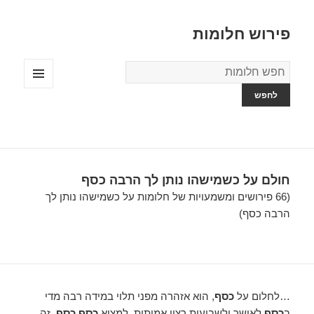
פירוש חלומות
מילון
החלומות
תפריטים
ווידג'טים
חולם על כשמישהו נותן לך הרבה כסף
(66 פירושים ומשמעויות של חלומות על כשמישהו נותן לך
הרבה כסף)
…לחלום על
כסף
, הוא אזהרה מפני תלוי במידה רבה מדי
ב
כסף
לאושר ולשביעות רצון אמיתית. למצוא
כסף כסף
, זה