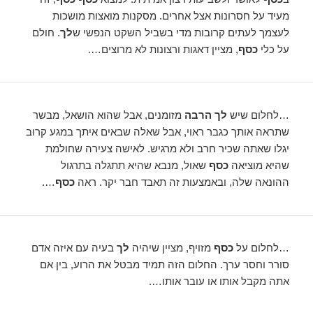
מעיד על חסרונות אצל אחרים. מסקנות מואצות מושכות
לעצמך לעתים קרובות מדי בשביל השקט הנפשי ש
לך
. חולם
על כלי
כסף
, מציין דאגות ורצונות לא מרוצים….
…לחלום שיש
לך הרבה
מזומנים, אבל שהוא הושאל, מבשר
שתראה אותך כגבר ראוי, אבל שאלה שבאים איתך במגע קרוב
יגלו שאתה שכיר חרב ולא מרגיש. לאישה צעירה שחולמת
שהיא מוציאה
כסף
שאול, מנבא שהיא תתגלה בתרגול
ההונאה שלה, ובאמצעות זה תאבד חבר יקר. ראה
כסף
….
…לחלום על
כסף
מזויף, מציין שיהיה
לך
בעיה עם איזה אדם
סורר וחסר ערך. החלום הזה תמיד מבטל את הרוע, בין אם
אתה מקבל אותו או עובר אותו….