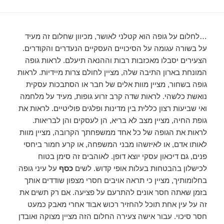
…לחלום על גופה הוא קטלני לאושר, מכיוון שחלום זה מעיד
על בשורה עגומה על הסיכויים העסקיים הנעדרים והקודרים.
הצעירים יסבלו מאכזבות רבות וההנאה תיעלם. לראות גופה
המונחת בארון התיבה שלה, מציין לחולם צרות מיידיות. לראות
גופה בשחור, מציין מוות אלים של חבר או הסתבכות עסקית
נואשת כלשהי. לראות שדה קרב זרוע גופות, מעיד על מלחמה
ואי שביעות רצון כללית בין מדינות ופלגים פוליטיים. לראות את
גופת החיה, מציין מצב לא בריא, הן לעסקים והן לבריאות.
לראות את הגופה של כל אחד ממשפחתך הקרובה, מציין מוות
לאותו אדם, או לאיזשהו מבני המשפחה, או קרע חמור ביחסי
פנים, גם דיכאון עסקי יוצא דופן. לאוהבים זה סימן בטוח
לכישלון בהבטחות בעלות אופי קדוש. לשים
כסף
על עיני גופה
בחלומותיך, מציין כי תראה אויבים חסרי מצפון שודדים אותך
בזמן שאתה חסר אונים להתרעם על פציעה. אם רק תשים את
זה על עין אחת תוכל להחזיר רכוש אבוד אחרי מאבק כמעט
חסר סיכוי. עבור אישה צעירה החלום הזה מציין מצוקה ואובדן