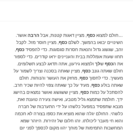
…חולם למצוא
כסף
, מציין דאגות קטנות, אבל
הרבה
אושר.
השינויים יבואו בהמשך. לשלם
כסף
, מציין חוסר מזל. לקבל
זהב, שגשוג גדול והנאות חסרות סגסוגות. כדי להפסיד
כסף
,
תחוו שעות אומללות בבית והעניינים יראו קודרים. כדי לספור
את ה
כסף
ש
לך
ולמצוא גירעון, אתה תדאג לבצע תשלומים.
חולם שאתה גונב
כסף
, מציין שאתה בסכנה וצריך לשמור על
מעשיך. כדי לחסוך
כסף
, מחזק את העושר והנוחות. חולם
שאתה בולע
כסף
, מעיד על כך שאתה צפוי להיות שכיר חרב.
להסתכל על כמות
כסף
, מציין ששגשוג ואושר נמצאים בהישג
ידך. חולמת שתמצא גליל מטבע, ואישה צעירה טוענת זאת,
מנבא שתפסיד במפעל כלשהו על ידי התערבות של חברה
כלשהי. החולם יגלה שהוא מוציא את כספו בצורה לא חכמה
והוא חי מעבר ליכולתו. זהו חלום של זהירות. היזהר שמא
המחשבות התמימות של מוחך יהוו מקום לכספך לפני יום