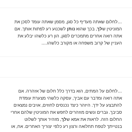
…לחלום שאתה מעדיף כל סגן, מסמן שאתה עומד לסכן את
המוניטין ש
לך
, בכך שהוא
נותן
לשכנוע רע לפתות אותך. אם
אתה רואה אחרים מתמכרים לסגן, הון רע כלשהו יבלע את
העניין של קרוב משפחה או מקורב כלשהו….
…לחלום על המתים, הוא בדרך כלל חלום של אזהרה. אם
אתה רואה ומדבר עם אביך, עסקה כלשהי מצערת עומדת
להתבצע על ידך. היזהר כיצד נכנסים לחוזים, אויבים נמצאים
סביבך. גברים ונשים מוזהרים לחפש את המוניטין שלהם אחרי
החלום הזה. לראות את אמא ש
לך
, מזהיר אותך לשלוט
בנטייתך לטפח תחלואה ורצון רע כלפי יצוריך האחרים. אח, או