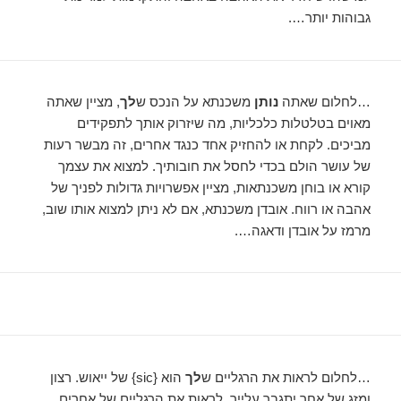
גבוהות יותר….
…לחלום שאתה
נותן
משכנתא על הנכס ש
לך
, מציין שאתה
מאוים בטלטלות כלכליות, מה שיזרוק אותך לתפקידים
מביכים. לקחת או להחזיק אחד כנגד אחרים, זה מבשר רעות
של עושר הולם בכדי לחסל את חובותיך. למצוא את עצמך
קורא או בוחן משכנתאות, מציין אפשרויות גדולות לפניך של
אהבה או רווח. אובדן משכנתא, אם לא ניתן למצוא אותו שוב,
מרמז על אובדן ודאגה….
…לחלום לראות את הרגליים ש
לך
הוא {sic} של ייאוש. רצון
ומזג של אחר יתגבר עלייך. לראות את הרגליים של אחרים,