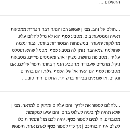
התשלום….
…חולם על זהב, מציין שגשוג רב והנאה רבה הנגזרת ממסעות
ראייה וממסעות בים. מטבע
כסף
הוא לא מזל לחלום עליו.
מחלוקות יתעוררו במשפחות המסודרות ביותר. עבור עלמה
שחולמת שמאהבה
נותן
לה מטבע
כסף
, מסמל שהיא תוטלט
על ידו. מטבעות נחושת, מציין ייאוש ומעמסים פיזיים. מטבעות
ניקל, מרמזים שעבודה מהטבע הנמוך ביותר תיפול עליכם. אם
מטבעות
כסף
הם האידיאל של ה
כסף
ש
לך
, והם בהירים
ונקיים, או שנראים בבירור ברשותך, החלום יהיה טוב….
…לחלום לספור את ילדיך, והם עליזים ומתוקים למראה, מציין
שלא תהיה
לך
בעיה לשלוט בהם, והם יגיעו למקומות
מכובדים. חולמים לספור
כסף
, יהיה לכם מזל ותמיד תוכלו
לשלם את חובותיכם | אך כדי לספור
כסף
לאדם אחר, תיפגשו