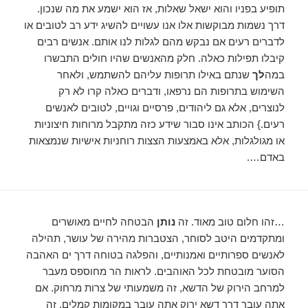
תופיע בפניו והוא ישאל שאלות, אז הוא ישמע את מה שנכון.
דרך נשמות מבוקשות אלו אנו עשויים להשיג ידע רב לטובים או
לדברים רעים אם נבקש מהם לגלות לנו אותם. אנשים רבים
קיבלו תפילות כאלה. חלק מהאנשים שהיו חולים התבשרו
במה
לך
שנתם באילו תרופות עליהם להשתמש, ולאחר
השימוש בתרופות הם נרפאו, ודברים כאלה קרו לא רק
לנוצרים, אלא גם ליהודים, פרסיים וגויים, לטובים לאנשים
רעים.} הכותב אינו סבור שידע כזה מתקבל מרוחות חיצוניות
או מגולגלות, אלא באמצעות הצצות רוחניות אישיות שנמצאות
באדם….
…זהו חלום טוב מאוד. זה
נותן
הבטחה לחיים מאושרים
ומתקדמים היטב לסוחר, הצטברות מהירה של עושר, תהילה
לאנשים ספרותיים ואמנותיים, והפלגה בטוחה דרך ים האהבה
הסוער מובטחת לכל האוהבים. לראות הר מחוספס מעבר
למרחב הירוק של הדשא, זה משמעותי של צרות מרחוק. אם
אתה עובר דרך דשא ירוק אתה עובר במקומות קמלים, זה