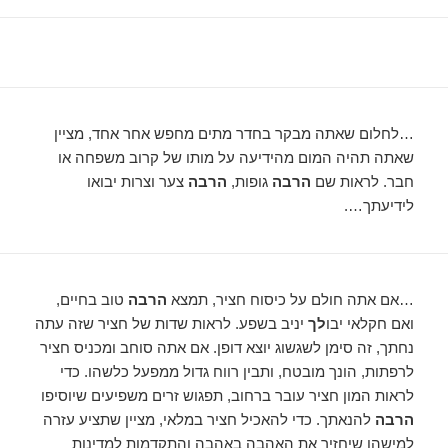
…לחלום שאתה מבקר בחדר מתים מחפש אחר אחד, מציין
שאתה תהיה המום מהידיעה על מותו של קרוב משפחה או
חבר. לראות שם
הרבה
גופות,
הרבה
צער וצרות יבואו
לידיעתך….
…אם אתה חולם על כיסוח חציר, תמצא
הרבה
טוב בחיים,
ואם חקלאי יבו
לך
יניב בשפע. לראות שדות של חציר שזה עתה
נחתך, זה סימן לשגשוג יוצא דופן. אם אתה סוחב ומכניס חציר
לרפתות, הונך מובטח, ותבין רווח גדול ממפעל כלשהו. כדי
לראות המון חציר עובר ברחוב, תפגוש זרים משפיעים שיוסיפו
הרבה
להנאתך. כדי להאכיל חציר במלאי, מציין שתציע עזרה
למישהו שיחזיר את האהבה באהבה והתקדמות למדינות