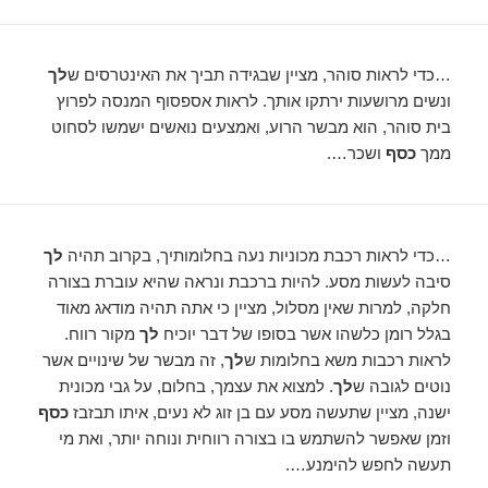
…כדי לראות סוהר, מציין שבגידה תביך את האינטרסים ש
לך
ונשים מרושעות ירתקו אותך. לראות אספסוף המנסה לפרוץ
בית סוהר, הוא מבשר הרוע, ואמצעים נואשים ישמשו לסחוט
ממך
כסף
ושכר….
…כדי לראות רכבת מכוניות נעה בחלומותיך, בקרוב תהיה
לך
סיבה לעשות מסע. להיות ברכבת ונראה שהיא עוברת בצורה
חלקה, למרות שאין מסלול, מציין כי אתה תהיה מודאג מאוד
בגלל רומן כלשהו אשר בסופו של דבר יוכיח
לך
מקור רווח.
לראות רכבות משא בחלומות ש
לך
, זה מבשר של שינויים אשר
נוטים לגובה ש
לך
. למצוא את עצמך, בחלום, על גבי מכונית
ישנה, ​​מציין שתעשה מסע עם בן זוג לא נעים, איתו תבזבז
כסף
וזמן שאפשר להשתמש בו בצורה רווחית ונוחה יותר, ואת מי
תעשה לחפש להימנע….