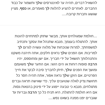
להשאיל דברים, תהיה ער לאינטרסים ש
לך
ותשמור על כבוד
החברים. לאחרים להציע להלוות
לך
מאמרים, או
כסף
, מציין
שגשוג וחברות קרובה….
…חולמת שמגולחים אותך, מבשר שתתן למתחזים להונות
אותך. להתגלח בעצמך, מנבא שתנהל את עסקך ותכתיב
למשפחתך, למרות שנוכחות של מלווה עשויה לגרום
לך
למריבות. אם הפנים ש
לך
נראים חלקים, אתה תיהנה משקט
והתנהלותך תושאל על ידי חבריך. אם ישן ומחוספס, יהיו
הרבה
סופות רוחות או הים הזוגי. אם התער ש
לך
משעמם
ומושך את הפנים ש
לך
, תיתן לחבריך סיבה לבקר את חייך
הפרטיים. אם הזקן ש
לך
נראה אפור, אתה תהיה חסר כל
תחושת צדק לאלה שטוענים עליך. כדי שאישה תראה גברים
מתגלחים, מנבא כי טבעה ייפגע על ידי פינוק בהנאות גסות.
אם היא חולמת להתגלח, היא תניח כל כך
הרבה
גבריות עד
שגברים יפנו ממנה בשאט נפש….