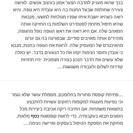
בכך שהוא מעניק למרבה הצער אמון בעיצוב אנשים. לאישה
צעירה שחולמת שבעל החנות בה היא עובדת היא גופה, והיא
רואה כשהיא יושבת איתו שפניו מגולחות למשעי, מנבאת
שהיא תיפול מתחת לסטנדרט השלמות בו החזיקה אותה
המאהב שלה. אם היא רואה את ראש הגופה נופל מהגופה,
מזהירים אותה מאויבים סודיים, שבפגיעה בה גם יגרעו
מהאינטרס של המעסיק שלה. לראות את הגופה בחנות, מנבא
כי אובדן וחוסר נעימות יקזזו את כל הנוגעים בדבר. יש כאלה
שלא עושים את הדבר הנכון בצורה מצפונית. יהיו תחזיות
קודרות לשלום ולעבודה משגשגת….
…פתיחת קופסת סחורות בחלומכם, מסמלת עושר שלא נגמר
וכי נסיעות מענגות למקומות רחוקים עשויות להתבצע
בתוצאות משמחות. אם התיבה ריקה אכזבה ביצירות מכל
הסוגים תבוא בעקבותיה. כדי לראות קופסאות
כסף
מלאות,
מחזקת את הפסקת הטיפול בעסקים ופרישה נעימה….