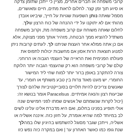
קרובי משפחה או חברים אחרים, מציין כי ייתכן שתזמן צדקה
או סיוע תוך זמן קצר. לחלום לראות מתים, חיים ומאושרים,
מסמל שאתה
נותן
השפעות שגויות על חייך, שיביאו אובדן
מהותי אם לא יתוקנו על ידי ההנחה של כוח הרצון ש
לך
.
לחלום שאתה משוחח עם קרוב משפחה מת, וקרוב משפחה
משתדל להוציא ממך הבטחה, מזהיר אותך מפני מצוקה, אלא
אם כן אתה ממלא אחר העצות שניתנו
לך
. לעתים קרובות ניתן
למנוע תוצאות הרות אסון אם מחשבות יכולות לתפוס את
פעולתו הפנימית ואת הראייה של העצמי הגבוה או הרוחני.
קולם של קרובי משפחה הוא רק שהעצמי הגבוה יותר הלוקח
צורה להתקרב באופן ברור יותר למוח שחי ליד המישור
החומרי. יש מעט מאוד צרות בין טבע משותף או חומרי, עד
שאנשים צריכים להיות תלויים בסובייקטיביות שלהם לצורך
שביעות רצון והנאה אמיתיים. Paracelsus אומר בנושא זה:
{יכול לקרות שנשמתם של אנשים שמתו לפני חמישים שנה
אולי תופיע בפנינו בחלום, ואם היא מדברת אלינו עלינו לשים
לב במיוחד למה שהיא אומרת, על חזון כזה. איננה אשליה או
אשליה, וייתכן שגבר מסוגל להשתמש בהיגיון שלו במה
לך
שנת גופו כמו כאשר האחרון ער | ואם במקרה כזה נפש כזו