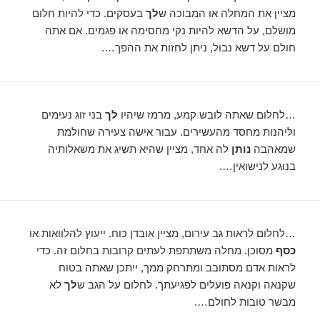
מציין את המחלה או המבוכה ש
לך
בעסקים. כדי להיות חלום
מושלם, על הדשא להיות נקי מחסימה או פגמים. אם אתה
חולם על דשא נבול, ניתן לחזות את ההפך….
…לחלום שאתה לובש קמע, מרמז שיהיו
לך
בני זוג נעימים
וליהנות מחסד מהעשירים. עבור אישה צעירה שחולמת
שמאהבה
נותן
לה אחד, מציין שהיא תשיג את משאלותיה
בנוגע לנישואין….
…לחלום לראות גב עירום, מציין אובדן כוח. ייעוץ להלוואות או
כסף
מסוכן. מחלה משתתפת לעתים קרובות בחלום זה. כדי
לראות אדם מסתובב ומתרחק ממך, ייתכן שאתה בטוח
שקנאה וקנאה פועלים לפגיעתך. לחלום על הגב ש
לך
לא
מבשר טובות לחולם….