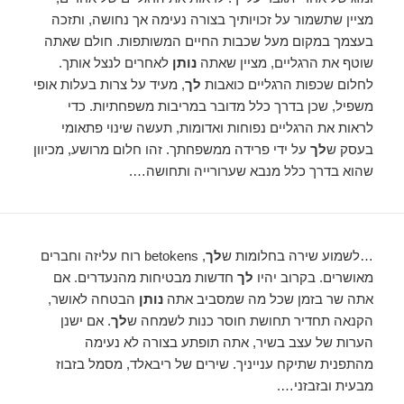
מציין שתשמור על זכויותיך בצורה נעימה אך נחושה, ותזכה
בעצמך במקום מעל שכבות החיים המשותפות. חולם שאתה
שוטף את הרגליים, מציין שאתה
נותן
לאחרים לנצל אותך.
לחלום שכפות הרגליים כואבות
לך
, מעיד על צרות בעלות אופי
משפיל, שכן בדרך כלל מדובר במריבות משפחתיות. כדי
לראות את הרגליים נפוחות ואדומות, תעשה שינוי פתאומי
בעסק ש
לך
על ידי פרידה ממשפחתך. זהו חלום מרושע, מכיוון
שהוא בדרך כלל מנבא שערורייה ותחושה….
…לשמוע שירה בחלומות ש
לך
, betokens רוח עליזה וחברים
מאושרים. בקרוב יהיו
לך
חדשות מבטיחות מהנעדרים. אם
אתה שר בזמן שכל מה שמסביב אתה
נותן
הבטחה לאושר,
הקנאה תחדיר תחושת חוסר כנות לשמחה ש
לך
. אם ישנן
הערות של עצב בשיר, אתה תופתע בצורה לא נעימה
מהתפנית שתיקח ענייניך. שירים של ריבאלד, מסמל בזבוז
מבעית ובזבזני….