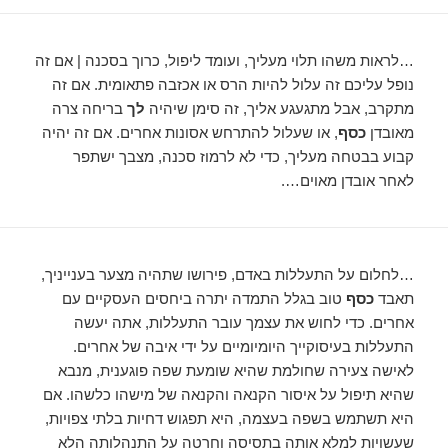
…לראות משהו תלוי מעליך, ועומד ליפול, כרוך בסכנה | אם זה
נופל עליכם זה עלול להיות הרס או אכזבה פתאומית. אם זה
מתקרב, אבל מתגעגע אליך, זה סימן שיהיה
לך
בריחה צרה
מאובדן
כסף
, או שעלול להתרחש אסונות אחרים. אם זה יהיה
קבוע בבטחה מעליך, כדי לא לרמוז סכנה, מצבך ישתפר
לאחר אובדן מאוים….
…לחלום על התעללות באדם, פירושו שתהיה מצער בענייניך,
תאבד
כסף
טוב בגלל התמדה יתרה ביחסים העסקיים עם
אחרים. כדי לחוש את עצמך עובר התעללות, אתה יעשה
התעללות בעיסוקייך היומיומיים על ידי איבה של אחרים.
לאישה צעירה שחולמת שהיא שומעת שפה פוגענית, מנבא
שהיא תיפול על איסור הקנאה והקנאה של מישהו כלשהו. אם
היא תשתמש בשפה בעצמה, היא תפגוש דחיות בלתי צפויות,
שעשויות למלא אותה בתסיסה וחרטה על התנהלותה הלא