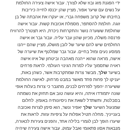
ידי הפגנת מזג ובוז שלא לצורך. עבור אישה צעירה החולמת
על נשים עם שיער אפור, מציין שהן יכנסו לחייה כיריבות
בחיבתו של קרוב משפחה גברי, או יעקרו את אהבתה של בן
זוגה. חולמת להסתפר, מסמלת אכזבות קשות. עבור אישה
שחולמת ששערה נושר והתקרחות ניכרת, היא תצטרך להרוויח
פרנסה משלה, מכיוון שהון עבר עליה. עבור גבר או אישה
החולמים שיש להם שיער של לובן מושלג, מציין שהם ייהנו
ממסע נעים ומזל בחיים. עבור גבר שמלטף את שיערה של
אישה, מראה שהוא ייהנה מאהבה וביטחון של איזו אישה
ראויה שתסמוך עליו למרות הגינוי העולמי. לראות פרחים
בשיער
שלך
, מבשר צרות שמתקרבות אשר, כשהן באות,
יעניקו לך פחות פחד מאשר במבט מרחוק. לאישה החולמת
ששיערה יהפוך לפרחים לבנים, מתגבר כי צרות בעלות אופי
שונה יתמודדו איתה, והיא עושה טוב אם תחזק את נשמתה
בסבלנות, ותשתדל לשאת את ניסיונותיה באומץ. לחלום
שמנעול השיער
שלך
יאפיר ונשר, הוא סימן לצרות ואכזבה
בענייניך. מחלה תטיל אפלות על ציפיות עזות. לראות את
שיערו הופך לבן לגמרי בלילה אחד, והפנים צעירות לכאורה,
מנבאות אסון פתאומי ואבל עמוק. עבור אישה צעירה שיהיה