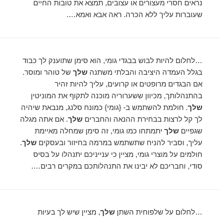
נראים חסרי מעצורים או עצובים, תמצא את טובות החיים
שעוברות עליך ללא הכרה. ראה אבא ואמא….
…לחלום להיות לבוש בבגדי גומי, הוא סימן שתוענק לך כבוד
בגלל העמדה היציבה והבלתי משתנה
שלך
של טוהר ומוסר.
אם הבגדים מרופטים או קרועים, עליך להיות זהיר
בהתנהלותך, מכיוון ששערוריה מוכנה לתקוף את המוניטין
שלך
. חולמת להשתמש ב- {גומי} כמונח סלנג, מנבאת שיהיה
לך קל לרצות בבחירת ההנאה והחברים
שלך
. אם אתה מגלה
שגפיים
שלך
יתמתחו כמו גומי, זה סימן שמחלה מאיימת
עליך, וסביר להניח שתשתמש במרמה בחיזור ובעסקים
שלך
.
חולמים על מוצרי גומי, מציין כי ענייניכם יתנהלו על בסיס
סודי, וחבריכם לא יבינו את התנהלותכם במקרים רבים….
…לחלום על שלפוחית ​​השתן
שלך
, מציין שיש לך בעיות