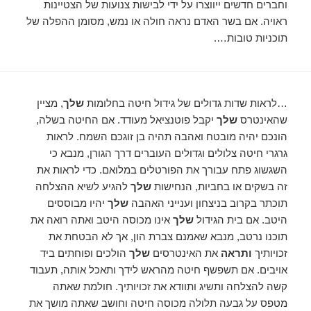
וחברים חדשים ייווצרו על ידי לבישות צנועות של הצטיינות
ראויה. אם בשר האדם נראה חולה או נמש, מסומן ההפלה של
תוכניות טובות….
…לראות שדות גדולים של גידול חיטה בחלומות
שלך
, מציין
שהאינטרס
שלך
יקבל פוטנציאל מעודד. אם החיטה בשלה,
הונכם יהיה מובטח ואהבה תהיה בן זוגכם השמח. לראות
גרגרי חיטה צלולים וגדולים העוברים דרך הגורן, מנבא כי
השגשוג פתח עבורך את הפורטלים במלואם. כדי לראות את
זה בשקים או בחביות, הנחישות
שלך
להגיע לשיא ההצלחה
תוכתר בקרוב בניצחון וענייני האהבה
שלך
יהיו מבוססים
היטב. אם בית הגידול
שלך
אינו מכוסה היטב ואתה רואה את
תוכנו נרטב, מנבא שאמנם צברת הון, אך לא הבטחת את
זכויותיך
ותראה
את האינטרסים
שלך
הולכים ופוחתים ביד
אויבים. אם תשפשף חיטה מהראש לידך ותאכל אותה, תעבוד
קשה להצלחה ותשיג ותוודא את זכויותיך. חולמת שאתה
מטפס על גבעה תלולה מכוסה חיטה וחושב שאתה מושך את