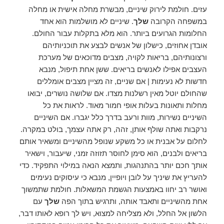
עזים. חולמת לירוק שיניים, מבשרת מחלה אישית או מחלה
במשפחה הקרובה
שלך
. שיניים לא מושלמות הוא אחד
החלומות הגרועים ביותר. הוא מלא בתקלות עבור החולם.
אובדן אחוזים, כישלון של אנשים לבצע את תוכניותיהם
ורצונותיהם, בריאות לקויה, מצבים מדוכאים של מערכת
העצבים אפילו לאנשים בריאים. ששן אחת תיפול, מנבא
חדשות לא נעימות | אם שניים, זה מציין מצבים אומללים
שהחולם יוטל מאין רשלנות מצדו. אם שלושה נושרים, יבואו
מחלות ותאונות בעלות אופי חמור מאוד. לראות את כל
השיניים נשירות, מוות ורעב בדרך כלל יגברו. אם השיניים
נרקבות ואתה שולף אותן, זהה, רק אתה עצמך, בולט במקרה.
לחלום על אבנית או כל משקע שנופל מהשיניים ומשאיר אותם
בריאים ולבנים, הוא סימן לחוסר תזוזה זמני, שיעבור, וישאיר
אותך חכם יותר בהתנהגות, ותמצא הנאה במילוי התפקיד. כדי
להעריץ את שיניך על לובן ויופיין, מנבא כי עיסוקים נעימים
ואושר רב יחוו באמצעות הגשמת המשאלות. חולמת שתמשוך
אחת מהשיניים ותאבד אותה, ותרגיש בתוך הפה
שלך
עם
הלשון אל החלל, ולא מצליחה למצוא, ויש לך רופא לאותו דבר,