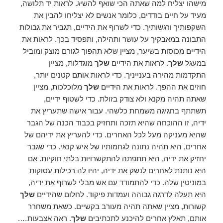
מישהו יצליח למה שאתה הכי שואף להשיג. לראות יד תלושה,
מעיד על חיים בודדים, כלומר אנשים לא יצליחו להבין את
השקפותיך ורגשותיך. כדי לשרוף את הידיים, תגביר את גבולות
התבונה במאבקיך על עושר ותהילה, ותפסיד בכך. לראות את
הידיים מכוסות בשיער, מציין שלא תהפוך לגורם מוצק ומוביל
במעגל
שלך
. לראות את הידיים
שלך
מוגדלות, מציין
התקדמות מהירה בענייניך. כדי לראות אותם קטנים יותר,
חוזים את ההפך. לראות את הידיים
שלך
מלוכלכות, מציין
שאתה תהיה מקנא ולא צודק בזולת. כדי לשטוף ידיים,
תשתתף בחגיגה משמחת כלשהי. עבור אישה שתעריץ את
ידיה, זו ההוכחה שהיא תזכה ותחזיק בכבוד הכנה של הגבר
שהיא מעניקה מעל לכל האחרים. כדי להעריץ את ידיהם של
אחרים, היא תהיה נתונה לגחמותיו של איש קנאי. כדי שגבר
יחזיק את ידיה, היא תתפתה להתקשרויות בלתי חוקיות. אם
היא נותנת לאחרים לנשק את ידיה, יהיו לה רכילות עסוקות
במוניטין שלה. כדי להתמודד עם אש מבלי לשרוף את ידיה,
היא תעלה לדרגה גבוהה ועמדות פיקוד. לחלום שהידיים
שלך
קשורות, מציין שאתה תהיה מעורב בקשיים. כשאת משחרר
אותם, תאלץ אחרים להיכנע לתכתיבים
שלך
. ראה אצבעות….