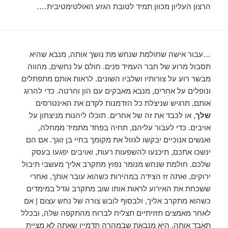
הרצון העליון מכוון תמיד לטובת הגזע האולטימטיבית….
…עבור אישה שחולמת שנחש מת נושך אותה, מנבא שהיא
תסבול מרוע של חבר העמיד פנים. חולם על נחשים, מהווה
מבשר רוע על צורותיו ושלביו השונים. לראות אותם מתפתלים
ונופלים על אחרים, מנבא מאבקים עם הון וחרטה. כדי להרוג
אותם, תרגיש שניצלת כל הזדמנות לקדם את האינטרסים
שלך
, או לכבד את זה של אחרים. תוכלו ליהנות מניצחון על
אויבים. כדי לעבור עליהם, תחיה בפחד מתמיד ממחלה,
ואנשים אנוכיים יבקשו לגזול את מקומך בחיי בן זוגך. אם הם
ינשכו אתכם, תיכנעו להשפעות רעות, ואויבים יפגעו בעסק
שלכם. חולמת שנחש מנומר נפוץ מתקרב אליך מעשבי תיבול
ירוקים, ואתה זז הצידה במהירות כשהוא עובר אותך, ואחרי
ששכחת את האירוע לראות אותו שוב מתקרב וגדל במימדים
כשהוא מתקרב אליך, ולבסוף לובש צורה של נחש עצום | אם
לאחר מאמצים תזזיתיים תצליח לברוח מהתקפה שלה, ובכלל
תאבד אותה, היא מנבאת שבמהרה תדמיין שאתה לא מציית