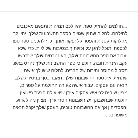
…חולמים להחזיק ספר, יהיו לכם תמיהות ותנאים מאכזבים
להילחם. לחלום שתזין שגויים בספר החשבונות
שלך
, יהיו לך
מחלוקות קטנות והפסד קל יפקוד אותך. כדי להכניס ספר ספר
לכספת, תוכל להגן על זכויותיך בנסיבות שליליות. כדי שלא
יעבור את ספר החשבונות
שלך
, האינטרסים
שלך
ישתבשו
עקב הזנחת חובה. חולם כי ספר החשבונות
שלך
נהרס באש,
תסבול מחוסר זהירות של חברים. לחלום שיש לך אישה
שתחזיק את ספר החשבונות
שלך
, תאבד כסף בניסיון לשלב
הנאה עם עסקים. עבור אישה צעירה החולמת על ספרים,
מציין שיהיה לה איש עסקים איתן שיציע לה הצעת נישואין.
חולמת שבחשבונך יש חשבונות חסרי ערך, מציין ניהול גרוע
והפסדים | אך אם החשבונות טובים, העסק
שלך
יקבל תנאים
משופרים….