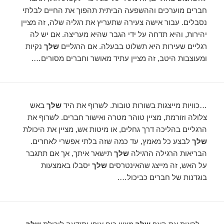
חברים מוערכים וההשפעה הביתית תהפוך את החיים לבלתי
נסבלים. עבור אישה צעירה שתעריץ את רגליה שלה, זה מציין
יהירות, והיא תדחה על ידי הגבר שהיא מעריצה. אם יש לה
רגליים שעירות היא תשלוט בבעלה. אם הרגליים
שלך
נקיות
ומעוצבות היטב, זה מציין עתיד מאושר וחברים מסורים….
…כוויות מייצגות בשורות טובות. לשרוף את היד
שלך
באש
צלולה וזורמת, מציין טוהר מטרה ואישור חברים. לשרוף את
הרגליים בהליכה דרך גחלים, או מיטות אש, מציין את היכולת
שלך
לבצע כל מאמץ, עד כמה שזה בלתי אפשרי לאחרים.
הבריאות הרגילה הרגילה
שלך
תישאר איתך, אך אם תתגבר
על האש, זה מייצג שהאינטרסים
שלך
יסבלו באמצעות
בוגדנות של חברים כביכול….