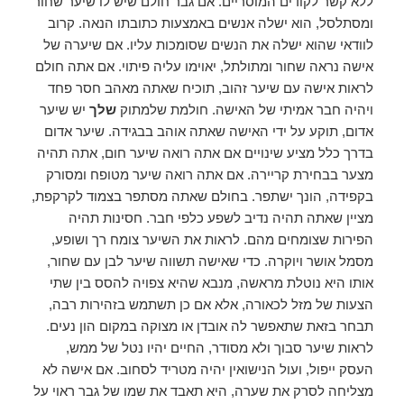
ללא קשר לקודים המוסריים. אם גבר חולם שיש לו שיער שחור
ומסתלסל, הוא ישלה אנשים באמצעות כתובתו הנאה. קרוב
לוודאי שהוא ישלה את הנשים שסומכות עליו. אם שיערה של
אישה נראה שחור ומתולתל, יאוימו עליה פיתוי. אם אתה חולם
לראות אישה עם שיער זהוב, תוכיח שאתה מאהב חסר פחד
ויהיה חבר אמיתי של האישה. חולמת שלמתוק
שלך
יש שיער
אדום, תוקע על ידי האישה שאתה אוהב בבגידה. שיער אדום
בדרך כלל מציע שינויים אם אתה רואה שיער חום, אתה תהיה
מצער בבחירת קריירה. אם אתה רואה שיער מטופח ומסורק
בקפידה, הונך ישתפר. בחולם שאתה מסתפר בצמוד לקרקפת,
מציין שאתה תהיה נדיב לשפע כלפי חבר. חסינות תהיה
הפירות שצומחים מהם. לראות את השיער צומח רך ושופע,
מסמל אושר ויוקרה. כדי שאישה תשווה שיער לבן עם שחור,
אותו היא נוטלת מראשה, מנבא שהיא צפויה להסס בין שתי
הצעות של מזל לכאורה, אלא אם כן תשתמש בזהירות רבה,
תבחר בזאת שתאפשר לה אובדן או מצוקה במקום הון נעים.
לראות שיער סבוך ולא מסודר, החיים יהיו נטל של ממש,
העסק ייפול, ועול הנישואין יהיה מטריד לסחוב. אם אישה לא
מצליחה לסרק את שערה, היא תאבד את שמו של גבר ראוי על