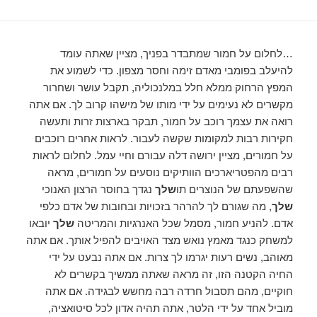
…לחלום על חמור שמתבדר בפניך, מציין שאתה עומד
להיעלב בפומבי מאדם זימה וחסר מצפון. כדי לשמוע את
המפץ הרחוק ממלא חלל במלנכוליה, תקבל עושר ושחרור
מקשרים לא נעימים על ידי מותו של מישהו קרוב לך. אם אתה
רואה את עצמך רוכב על חמור, תבקר בארצות זרות ותעשה
חקירות רבות למקומות שקשה לעבור. לראות אחרים רוכבים
על חמורים, מציין ירושה דלה עבורם וחיי עמל. לחלום לראות
רבים מהפטריארכים הוותיקים נוסעים על חמורים, מראה
שהשפעתם של הנוצרים תו
שלך
נגדך בחוסר הרצון האנוכי
שלך
, מה שגורם לך להרהר בזכויות ובחובות של אדם כלפי
אדם. להניע חמור, מסמל שכל האנרגיות והמריטה
שלך
יובאו
למשחק כנגד מאמץ נואש מצד האויבים להפיל אותך. אם אתה
מאוהב, נשים רעות יגרמו לך צרות. אם אתה נבעט על ידי
החיה הקטנה הזו, זה מראה שאתה ממשיך בקשרים לא
חוקיים, מהם תסבול חרדה רבה מחשש לבגידה. אם אתה
מוביל אחד על ידי הלטר, אתה תהיה אדון לכל סיטואציה,