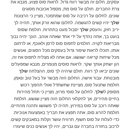
עסקים, חלום זה מבשר רווח גדול. לראות סוס פצוע, מנבא את
צרת החברים. חולם על סוס מת, מסמל אכזבות מסוגים
שונים. לחלום על רכיבה על סוס שמתמכר, מציין כי הרצונות
שלך
יהיו קשים להגשמה. לחלום שהוא זורק אותך, תהיה לך
יריב חזק, והעסק
שלך
יסבול מעט בתחרות. חולמת שסוס
בועט בך, אתה נהדף על ידי אחד שאתה אוהב. הונך יהיה נבוך
מבריאות לקויה. חולמים לתפוס סוס לרסן ולאוכף, או לרתום
אותו, תוכלו לראות שיפור גדול בעסקים מכל הסוגים, ואנשים
מכל שיחות קריאה ישגשגו. אם אתה לא מצליח לתפוס את זה,
הון ישחק אותך שקר. לראות סוסים מנומרים, מנבא שמפעלים
שונים יביאו לך רווח. חולם שיהיה לך סוס, ההצלחה
שלך
מובטחת. עבור אישה, החלום הזה מבשר על בעל טוב ונאמן.
חולמת שתנעל סוס, מציינת שתשתדל ואולי תהפוך רכוש
מסופק ל
שלך
. לחלום על סוסי מרוץ, מציין כי תחל מהירות
בחיים מהירים, אך לחקלאי החלום הזה מציין שגשוג. חולמת
שאתה רוכב על סוס במירוץ, תהיה לך משגשג ותהנה מהחיים.
חולמת להרוג סוס, אתה תפצע את חבריך באמצעות אנוכיות.
כדי לעלות על סוס חשוף, תרוויח עושר וקלות במאבקים קשים.
לרכוב בחזרה בחברה עם גברים, יהיו לך אנשים כנים שיעזרו