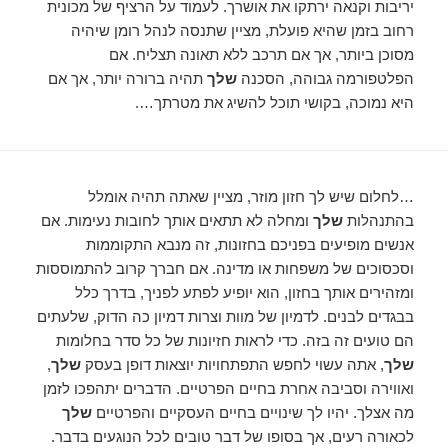
יריבות וקנאה ירתקו את אושרך. לעמוד על הרציף של מכונית
רחוב בזמן שהיא פועלת, מציין שתנסה לנהל רומן שיהיה
מסוכן ביותר, אך אם תרכב ללא תאונה תצליח. אם
הפלטפורמה גבוהה, הסכנה
שלך
תהיה ברורה יותר, אך אם
היא נמוכה, בקושי תוכל להשיג את מטרתך….
…לחלום שיש לך חזון מוזר, מציין שאתה תהיה אומלל
בהתנהלות
שלך
ומחלה לא תתאים אותך לחובות נעימות. אם
אנשים מופיעים בפניכם בחזונות, זה מנבא התקוממות
וסכסוכים של משפחות או מדינה. אם חברך קרוב להתמוססות
ומזהירים אותך בחזון, הוא יופיע לפתע לפניך, בדרך כלל
בבגדים לבנים. לדמיון של מוות וצרות דמיון כה הדוק, שלעתים
הם טועים זה בזה. כדי לראות חזיונות של כל סדר בחלומות
שלך
, אתה עשוי לחפש התפתחויות יוצאות דופן בעסק
שלך
,
ואווירה וסביבה אחרת בחיים הפרטיים. הדברים יתהפכו לזמן
מה אצלך. יהיו לך שינויים בחיים העסקיים והפרטיים
שלך
לכאורה רעים, אך בסופו של דבר טובים לכל הנוגעים בדבר.