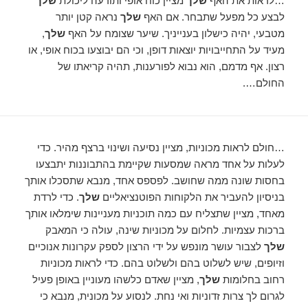
…לראות את האף
שלך
מציין כוח אופי ותודעה ליכולת
שלך
לבצע כל מפעל שתבחר. אם האף
שלך
נראה קטן יותר
מטבעי, יהיה כישלון בענייניך. שיער שצומח על האף
שלך
,
מעיד על התחייבויות יוצאות דופן, וכי הם יבוצעו בכוח אופי, או
רצון. אף מדמם, הוא נבוא לפורענות, תהיה קריאתו של
החולם….
…חולם לראות מכוניות, מציין נסיעה ושינוי ברצף מהיר. כדי
לעלות על אחד מראה שמסעות שקיימת בהתבוננות יתבצעו
בחסות שונה ממה שחושב. לפספס אחד, מנבא שתסכלו אותך
בניסיון להעביר את הלקוחות הפוטנציאליים
שלך
. כדי לרדת
מאחד, מציין שתצליח עם כמה תוכניות מעניינות שימלאו אותך
ברכות עצמיות. לחלום על מכוניות שינה, עולה כי המאבק
שלך
לצבור עושר מונפש על ידי הרצון לספק עקרונות אנוכיים
וזיופים, שיש לשלוט בהם ולשלוט בהם. כדי לראות מכוניות
רחוב בחלומות
שלך
, מציין שאדם כלשהו מעוניין באופן פעיל
לגרום לך צרות זדוניות ואי נחת. לנסוע על מכונית, מנבא כי