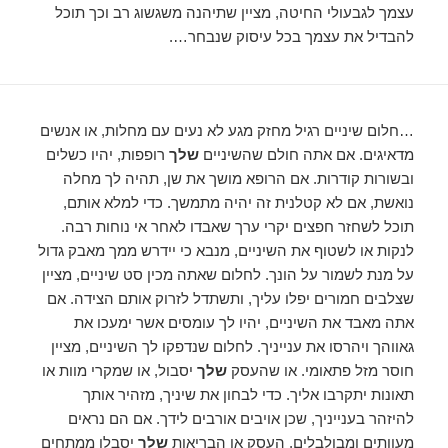
עצמך לגבעולי החיטה, מציין שתיהנה משגשוג רב וכך תוכל
להבדיל את עצמך בכל עיסוק שנבחר….
…חלום שיניים רגיל מחזק מגע לא נעים עם מחלות, או אנשים
מדאיגים. אם אתה חולם שהשיניים
שלך
רופפות, יהיו כשלים
ובשורות קודרות. אם הרופא מושך את שן, תהיה לך מחלה
נואשת, אם לא קטלנית זה יהיה מתמשך. כדי למלא אותם,
תוכל לשחזר חפצים יקרי ערך שאבדו לאחר אי נוחות רבה.
לנקות או לשטוף את השיניים, מנבא כי יידרש ממך מאבק גדול
על מנת לשמור על הונך. לחלום שאתה מכין סט שיניים, מציין
שצלבים חמורים יפלו עליך, ותשתדל לזרוק אותם הצידה. אם
אתה מאבד את השיניים, יהיו לך עומסים אשר ימעכו את
גאווהך ויהרסו את ענייניך. לחלום שנדפקו לך השיניים, מציין
חוסר מזל פתאומי. או שהעסק
שלך
יסבול, או שמקרי מוות או
תאונות יתקרבו אליך. כדי לבחון את שיניך, מזהיר אותך
להיזהר בענייניך, שכן אויבים אורבים לידך. אם הם נראים
מעוותים ומבולבלים, העסק או הבריאות
שלך
יסבלו ממתחים