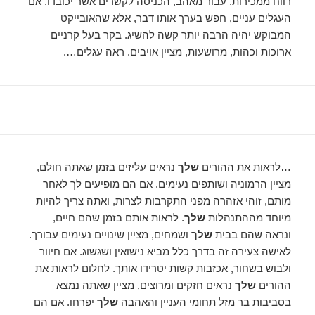
רווח ממכירות. עבור מאהב, הכניסה לקשרים אשר יכובדו. אם
העגלים עניים, חפש בערך אותו דבר, אלא שהאובייקט
המבוקש יהיה הרבה יותר קשה להשיג. בקר בעל קרניים
ארוכות וכהות, מרושעות, מציין אויבים. ראה עגלים….
…לראות את ההורים
שלך
נראים עליזים בזמן שאתה חולם,
מציין הרמוניה ושותפים נעימים. אם הם מופיעים לך לאחר
מותם, זוהי אזהרה מפני התקרבות לצרות, ואתה צריך להיות
מיוחד מההתנהלות
שלך
. לראות אותם בזמן שהם חיים,
ונראה שהם בבית
שלך
ושמחים, מציין שינויים נעימים עבורך.
לאישה צעירה זה בדרך כלל מביא נישואין ושגשוג. אם חיוור
ולבוש בשחור, אכזבות קשות יטרידו אותך. לחלום לראות את
ההורים
שלך
נראים חזקים ומרוצים, מציין שאתה נמצא
בסביבות בר מזל תחומי העניין והאהבה
שלך
יפרחו. אם הם