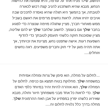
תחשוב שילד מניח אחד על עורפה, והיא שומעת את לחישות
הנחש, מנבא שהיא תשתכנע להניב קצת רכוש לכאורה
לטובתה, אך בהמשך היא תגלה שהיא נאסרה לתככים שבה
אויבים ירגיזו אותה. לראות נחשים מרימים את ראשם בשביל
ממש מאחורי חברך, מציין שתגלה מזימה שנוצרה כדי לפגוע
בחבר
שלך
וגם בעצמך. לחשוב שלחבר
שלך
יש להם שליטה,
מציין שסוכנות חזקה כלשהי תועסק לטובתך כדי להדוף
השפעות רעות. אישה שתפנט נחש, מציינת את זכויותיך, אך
אתה תהיה מוגן על ידי חוק וחברים משפיעים. ראה נחשים
וזוחלים….
…לחלום על מחלה, הוא סימן של צרות ומחלה אמיתית
במשפחה
שלך
. מחלוקת בטוח תמצא גם כניסה. לחלום על
המחלה
שלך
, הוא אזהרה להיות זהיר במיוחד כלפי האדם
שלך
. כדי לראות כל אחד מבני משפחתך חיוור וחולה, מנבא
שאירוע כלשהו יפרץ במפתיע על אבן האח ההרמונית
שלך
.
מחלה בדרך כלל נלווית לחלום זה….