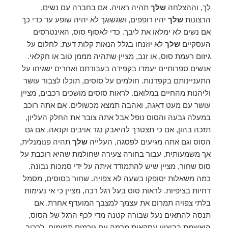
לך, וההצלחה
שלך
תהיה ראויה. אם בחברה עם נשים,
הרצונות
שלך
יהיו רופפים, ושגשוגך לא יהיה שופע עד כדי כך
אם נשים לא ימלאו את ליבך. כדי לאסוף סוס, האינטרסים
העסקיים
שלך
לא יוזנחו בגלל הנאות קלות דעת. לחלום על
גיזום רעמת סוס, או זנב, מציין שתהיה מממן טוב או חקלאי.
אנשים ספרותיים יעמדו בקפידה בעבודתם ואחרים ישגיחו על
התעניינותם בקפדנות. חולמים על סוסים, תוכלו לצבור עושר
וליהנות מהחיים במלואם. לראות סוסים מושכים רכבים, מציין
עושר עם מעט דאגה, ואהבה תמצא מכשולים. אם אתה רוכב
במעלה גבעה והסוס נופל אבל אתה צובר את החלק העליון,
תזכה בהון, אם כי תצטרך להיאבק נגד אויבים וקנאה. אם גם
הסוס וגם אתה מגיעים לפסגה, העלייה
שלך
תהיה פנומנלית,
אך משמעותית. עבור בחורה צעירה שחולמת שהיא רוכבת על
סוס שחור, מציין שיש להתמודד איתה על ידי סמכות נבונה.
כמה משאלות יסופקו בשעה לא צפויה. שחור בסוסים, מסמל
דחיות בציפיות. לראות סוס בעל רגל רכה, מציין כי אי נעימות
בלתי צפויה תמרום את עצמך למצבך המועדף אחרת. אם
תנסה להתאים נעל שבורה קטנה מדי לכף הרגל של הסוס,
הואשמת בביצוע עסקאות מרמה עם גורמים תמימים. לרכוב