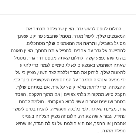
…לחלום לטפס לראש גדר, מציין שהצלחה תכתיר את
המאמצים
שלך
. ליפול מגדר, מסמל שתבצע פרויקט שאינך
מסוגל בשבילו,
ותראה
את המאמצים
שלך
מסתכלים.
להתיישב על גדר עם אחרים ולהפיל אותה תחתך, מציין תאונה
בה מישהו נפצע קשה. לחלום שאתה מטפס דרך גדר, מסמל
שאתה תשתמש באמצעים לא לגיטימיים לגמרי כדי להגיע
לרצונות
שלך
. לזרוק את הגדר וללכת לצד השני, מציין כי על
ידי מפעל ואנרגיה תתגבר על המחסומים העקשניים בינך לבין
ההצלחה. כדי לראות מלאי קופץ על גדר, אם במתחם
שלך
,
תקבל סיוע ממקורות בלתי צפויים | אם מתוך חלקכם, הפסד
בסחר ועניינים אחרים עשוי לבוא בעקבותיו. חולמת לבנות
גדר, מציינת שאתה, לפי כלכלה ותעשייה, להניח בסיס לעושר
עתידי. עבור אישה צעירה, חלום זה מציין הצלחה בענייני
אהבה | או ההפך, אם היא חולמת על נפילת הגדר, או שהיא
נופלת ממנה….