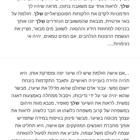
שלך
. לראות אחד עם משאבה בתוכו, מראה שיהיו לך
הזדמנויות לקדם את הלקוחות הפוטנציאליים
שלך
. חולמת על
באר ארטזית, מנבאת שהמשאבים הנהדרים
שלך
יזכו אותך
בכניסה למחוזות הידע וההנאה. לשאוב מים מבאר, מציין את
הגשמת הרצונות הנלהבים. אם המים טמאים, יהיה אי
נעימויות….
…אם אישה חולמת שיש לה שיער יפה ומסרקת אותו, היא
תהיה זהירה בענייניה האישיים, ותאבד התקדמות בזנחת
יישום נפשי. עבור אדם שחולם שהוא מדלל את שיערו, מבשר
שהוא יהיה עני על ידי נדיבותו, ויסבול ממחלה באמצעות דאגה
נפשית. לראות את השיער
שלך
מאפיר, מנבא מוות וזיהום
במשפחה של קרוב משפחה כלשהו או חבר כלשהו. לראות את
עצמך מכוסה בשיער, מבשר פינוק בוויסות במידה שתפריש
אותך מחברת האנשים המזוקקים. אם אישה, היא תחליט את
עצמה לעולם משל עצמה, ותביע את הזכות לפעול להנאתה