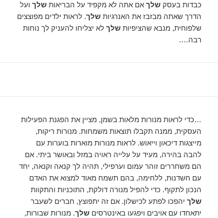
כבדות בעסק
שלך
אם אתה לא מקפיד על הבריאות
שלך
ועל
הדרך שאתה מבזבז את האנרגיות
שלך
. לראות ילדים מפוצצים
שלפוחית, מנבא שהציפיות
שלך
לא יצליחו להעניק לך נוחות
רבה….
…כדי לראות מנורות מלאות בשמן, מציין את הפגנת הפעילות
העסקית, ממנה תקבלו תוצאות משמחות. מנורות ריקות,
מייצגות דיכאון וייאוש. לראות מנורות מוארות בוערות עם
להבה בהירה, מעיד על עלייה ראויה במזל ובאושר ביתי. אם
הם משחררים זוהר עמום וערפילי, תהיה לך קנאה וקנאה, יחד
עם חשדנות, ללחימה, בהם תשמח מאוד למצוא את האדם
הנכון לתקוף. כדי להפיל מנורה דולקת, התוכניות והתקוות
שלך
יהפכו לפתע לכישלון. אם זה יתפוצץ, חברים לשעבר
יתאחדו עם אויבים ויפגעו באינטרסים
שלך
. מנורות שבורות,