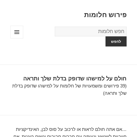
פירוש חלומות
מילון
החלומות
תפריטים
ווידג'טים
חולם על למישהו שדופק בדלת שלך ותראה
(39 פירושים ומשמעויות של חלומות על למישהו שדופק בדלת
שלך ותראה)
…אם אתה חולם לראות או לרכוב על סוס לבן, האינדיקציות
חיוביות לשגשוג ונעימה עם חברים חביבים ונשים הוגנות. אם