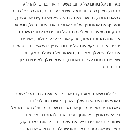
מעידות על מותם של קרובי משפחה או חברים. להדליק
מנורה, מציין שבקרוב תעשו שינוי בענייניכם, מה שיוביל לרווח.
לשאת מנורה, מבשר שאתה תהיה עצמאי ומקיים את עצמך,
ומעדיף את אמונותיך על פני אחרים. אם האור נכשל, תפגוש
מסקנות מצערות, ואולי מותם של חברים או קרובי משפחה.
אם אתה מפוחד מאוד, וזורק אור מבלבל מחלונך, אויבים
יכבידו אותך במקצועות של ידידות ועניין בהישגייך. כדי להצית
את הלבוש
שלך
ממנורה, תשמור על השפלה ממקורות
שציפיתם מהם לעידוד ואהדה, והעסק
שלך
לא יהיה רצוף
בהרבה טוב….
…לחלום שאתה מועסק בבאר, מנבא שאתה תיכנע למצוקה
באמצעות האנרגיות
שלך
שאינך מיושם. תוכלו לתת
לאלמנטים מוזרים לכוון את הקורס שלכם. ליפול לבאר, מסמל
כי ייאוש מוחץ יכיל אותך. עבור אחד להתמכר, מבטיח
שתוכניות האויבים יפילו את עצמך. כדי לראות באר ריקה,
מציין שנגזל ממך הון אם תאפשר לזרים לחלוק את הביטחון