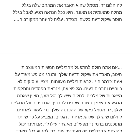
לה חלום זה, מסמל שהיא תאבד את המאהב שלה בגלל
מחלה פתאומית או תאונה. היא ככל הנראה תגיע לאבל בגלל
חוסר שיקול דעת כלשהו מצידה. עליה להיזהר ממקורביה….
…אם אתה חולם להתפעל מהרגליים הנשיות המעוצבות
היטב, תאבד את שיקול הדעת
שלך
, ותנהג מטופש מאוד על
איזה צ'רמר הוגן. לראות רגליים מעוותות, מציין עיסוקים לא
רווחיים וחברים רעים. רגל פצועה, מנבאת הפסדים והתקפות
מייאריות של מלריה. לחלום שיש לך רגל מעץ, מציין שאתה
מרגיע את עצמך בצורה שקרית לחבריך. אם כיבים על הרגליים
שלך
, זה מסמל ניקוז של ההכנסה
שלך
כדי לעזור לאחרים.
לחלום שיש לך שלוש, או יותר, רגליים, מצביע על כך שיותר
מתוכננים בדמיונך מפעלים מאשר יועילו לך. אם אינך יכול
להשתמש ברגליים, זה מעיד על עוני. כדי לקטוע רגל, תאבד