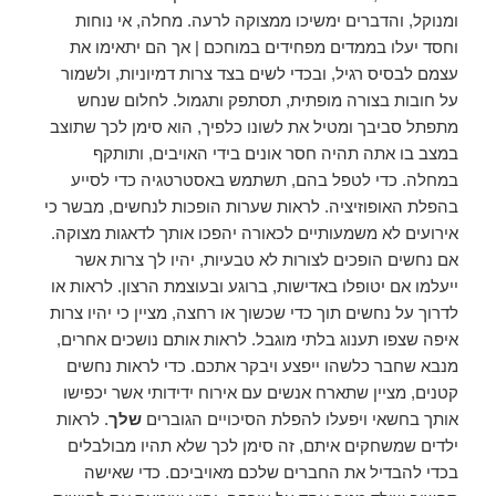
ומנוקל, והדברים ימשיכו ממצוקה לרעה. מחלה, אי נוחות
וחסד יעלו בממדים מפחידים במוחכם | אך הם יתאימו את
עצמם לבסיס רגיל, ובכדי לשים בצד צרות דמיוניות, ולשמור
על חובות בצורה מופתית, תסתפק ותגמול. לחלום שנחש
מתפתל סביבך ומטיל את לשונו כלפיך, הוא סימן לכך שתוצב
במצב בו אתה תהיה חסר אונים בידי האויבים, ותותקף
במחלה. כדי לטפל בהם, תשתמש באסטרטגיה כדי לסייע
בהפלת האופוזיציה. לראות שערות הופכות לנחשים, מבשר כי
אירועים לא משמעותיים לכאורה יהפכו אותך לדאגות מצוקה.
אם נחשים הופכים לצורות לא טבעיות, יהיו לך צרות אשר
ייעלמו אם יטופלו באדישות, ברוגע ובעוצמת הרצון. לראות או
לדרוך על נחשים תוך כדי שכשוך או רחצה, מציין כי יהיו צרות
איפה שצפו תענוג בלתי מוגבל. לראות אותם נושכים אחרים,
מנבא שחבר כלשהו ייפצע ויבקר אתכם. כדי לראות נחשים
קטנים, מציין שתארח אנשים עם אירוח ידידותי אשר יכפישו
אותך בחשאי ויפעלו להפלת הסיכויים הגוברים
שלך
. לראות
ילדים שמשחקים איתם, זה סימן לכך שלא תהיו מבולבלים
בכדי להבדיל את החברים שלכם מאויביכם. כדי שאישה