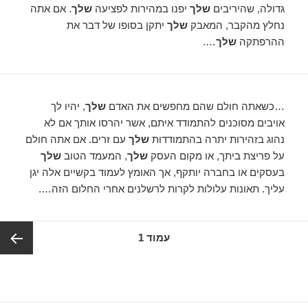
גדולה, שהיריבים
שלך
יפנו במהירות לפציעה
שלך
. אם אתה
נחלץ מהקבר, המאבק
שלך
יתקן בסופו של דבר את
ההרפתקה
שלך
….
…כשאתה חולם שהם מחפשים את האדם
שלך
, יהיו לך
אויבים מסוכנים להתמודד איתם, אשר יהרסו אותך אם לא
נהוג בזהירות יתרה בהתמודדות
שלך
עם זרים. אם אתה חולם
על פריצת ביתך, או מקום העסק
שלך
, המעמד הטוב
שלך
בעסקים או בחברה יותקף, אך האומץ לעמוד בקשיים אלה יגן
עליך. תאונות עלולות לקרות לרשלנים אחרי החלום הזה….
ניווט
עמוד
1
העמוד
הבא