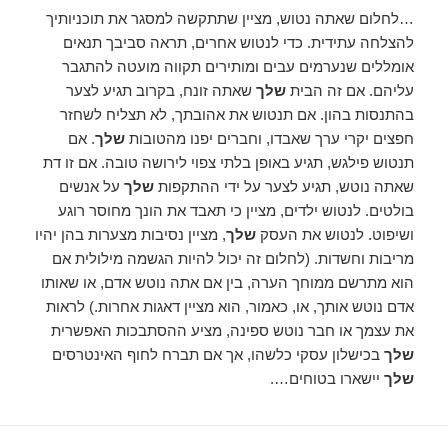
…לחלום שאתה נטוש, מציין שתתקשה למסגר את תוכניותיך
להצלחה עתידית. כדי לנטוש אחרים, תראה סביבך תנאים
אומללים שנערמים עבים ומותירים תקווה מועטה להתגבר
עליהם. אם זה הבית
שלך
שאתה זונח, בקרוב תגיע לצער
בהתנסות בהון. אם תנטוש את אהובתך, לא תצליח לשחזר
חפצים יקרי ערך שאבדו, וחברים יפנו מהטובות
שלך
. אם
תנטוש פילגש, תגיע באופן בלתי צפוי לירושה טובה. אם זו דת
שאתה נוטש, תגיע לצער על ידי ההתקפות
שלך
על אנשים
בולטים. לנטוש ילדים, מציין כי תאבד את הונך מחוסר רוגע
ושיפוט. לנטוש את העסק
שלך
, מציין נסיבות מצערות בהן יהיו
מריבות וחשדות. (לחלום זה יכול להיות הגשמה מילולית אם
הוא מתרשם ממוחך הערה, בין אם אתה נוטש אדם, או שאותו
אדם נוטש אותך, או, כאמור, הוא מציין דאגות אחרות.) לראות
את עצמך או חבר נוטש ספינה, מציע ההסתבכות האפשרית
שלך
בכישלון עסקי כלשהו, ​​אך אם תברח לחוף האינטרסים
שלך
יישארו בטוחים….