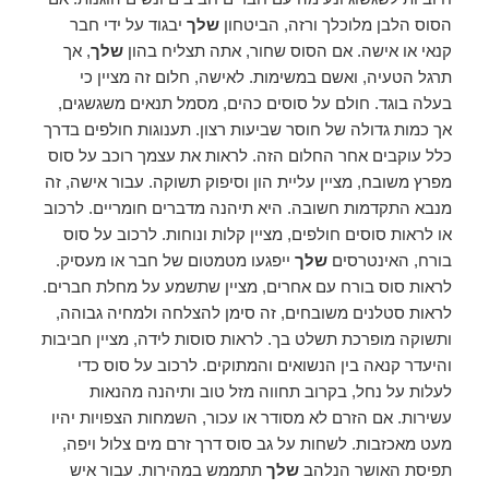
הסוס הלבן מלוכלך ורזה, הביטחון
שלך
יבגוד על ידי חבר
קנאי או אישה. אם הסוס שחור, אתה תצליח בהון
שלך
, אך
תרגל הטעיה, ואשם במשימות. לאישה, חלום זה מציין כי
בעלה בוגד. חולם על סוסים כהים, מסמל תנאים משגשגים,
אך כמות גדולה של חוסר שביעות רצון. תענוגות חולפים בדרך
כלל עוקבים אחר החלום הזה. לראות את עצמך רוכב על סוס
מפרץ משובח, מציין עליית הון וסיפוק תשוקה. עבור אישה, זה
מנבא התקדמות חשובה. היא תיהנה מדברים חומריים. לרכוב
או לראות סוסים חולפים, מציין קלות ונוחות. לרכוב על סוס
בורח, האינטרסים
שלך
ייפגעו מטמטום של חבר או מעסיק.
לראות סוס בורח עם אחרים, מציין שתשמע על מחלת חברים.
לראות סטלנים משובחים, זה סימן להצלחה ולמחיה גבוהה,
ותשוקה מופרכת תשלט בך. לראות סוסות לידה, מציין חביבות
והיעדר קנאה בין הנשואים והמתוקים. לרכוב על סוס כדי
לעלות על נחל, בקרוב תחווה מזל טוב ותיהנה מהנאות
עשירות. אם הזרם לא מסודר או עכור, השמחות הצפויות יהיו
מעט מאכזבות. לשחות על גב סוס דרך זרם מים צלול ויפה,
תפיסת האושר הנלהב
שלך
תתממש במהירות. עבור איש