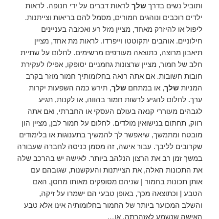
ותוביל נשים בדרך
שלך
לראות דברים על ידי חנופה. לראות
ילדים רוכבים ונוהגים חמורים, מסמל להם בריאות וצייתנות.
ליפול או להיזרק מאחד, מציין מזל רע ואכזבה בעניינים
חילוניים. אוהבים יתקוטטו וייפרדו. לראות מת אחד, מציין
תיאבון מרוצה, כתוצאה מעודפים מרשימים. לחלום על שתיית
חלב של חמור, מציין שרצונות גחמניים יסופקו, אפילו לעקירת
חובות חשובות. אם אתה רואה בחלומותיך חמור מוזר בקרב
המניות
שלך
, או במתחם
שלך
, תירש כמה השפעות יקרות
ערך. לחלום להגיע לרשות חמור בהווה, או לקנות, תגיע
לגבהים מעוררי קנאה בעולם העסקי או החברתי, ואם אתה
רווק, תחתום בנישואין מולדים. לחלום על חמור לבן, מציין הון
מובטח ומתמשך, שיאפשר לך להמשיך בתענוגות או בלימודים
שקרובים לליבך. עבור אישה, זה מסמן כניסה לחברה שעבורה
במשך זמן רב את הרצון הנלהב ביותר. לאישה יש בהרכב שלה
את התכונות האלה, את הצייתנות והעקשנות, שגובהם עם
אותן תכונות בחמור | שניהם מסופקים מאותו מחסן, האם
הטבע | וכתוצאה מכך, באופן טבעי הם ישמרו על זיקה,
והשלב המכוער ביותר של החמור בחלומותיה אינו אלא טבע
האישה שנשמע לאזהרתה, או…