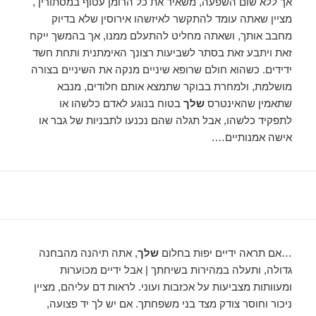
אך ללא שום השפעה, משאיר את כל הרומן עטוף במסתורין ,
מציין שאתה עומד להתקשר לאיזשהו אירוסין שלא בדיוק
מחבב אותך, ושאתה מחליט להתעלם ממנו, אך בהמשך ייקח
זאת ויתבע זאת בסתר לשביעות רצונך האימתנית ותחת חשד
ידידים. כשהוא חולם שרופא שיניים מנקה את השיניים בצורה
מושלמת, ולמחרת בבוקר שתמצא אותם חלודים, מנבא
שתאמין שהאינטרס
שלך
בטוח בנוגע לאדם כלשהו או
לתפקיד כלשהו, ​​אבל תגלה שהם נכנעו לתבניות של גבר או
אישה אמנותיים….
…אם תראה ידיים יפות בחלום
שלך
, אתה תיהנה מהבחנה
גדולה, ותעלה במהירות בשיחתך | אבל ידיים מכוערות
ומעוותות מצביעות על אכזבות ועוני. לראות דם עליהם, מציין
ניכור וחוסר צודק מצד בני משפחתך. אם יש לך יד פצועה,