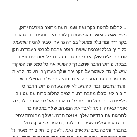
…לחלום לראות בקר נאה ושמן רועה מרוצה במרעה ירוק,
מציין שגשוג ואושר באמצעות בן לוויה נעים ונעים. כדי לראות
בקר רזה ומדובלל ומאוכל בצורה גרועה, סביר להניח שתעמל
כל חייך בגלל אנרגיה שגויה וחוסר אהבה לפרטי העבודה. תקן
את ההרגלים
שלך
אחרי החלום הזה. כדי לראות שדוחפים
בבקר, פירוש הדבר שתצטרך להפעיל את כל סמכויות הפיקוד
שיש לך כדי לשמור על הקריירה
שלך
בערוץ רווחי. כדי לראות
עדר פרות בזמן החליבה, אתה תהיה הבעלים המצליח של
עושר שרבים עבדו להשיג. לאישה צעירה פירוש הדבר כי
חיביה לא יסבלו מהבחירה. חולמים לחלוב פרות עם עטינים
מלאים היטב, מזל טוב צפוי לכם. אם העגל גנב את החלב, זה
אומר שאתה עומד לאבד את המאהב
שלך
באטיות כדי
להראות את הדדיות
שלך
, או את הרכוש
שלך
מהזנחת עסק.
כדי לראות עגלים צעירים בחלומך, תהפוך למועדף גדול
בחברה ותזכה בלב של אדם נאמן. לעסקים, חלום זה מעיד על