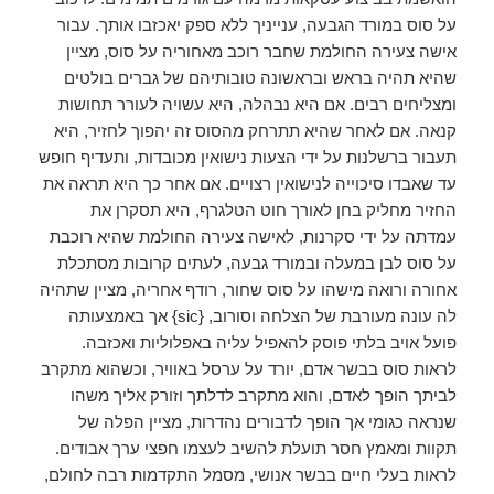
על סוס במורד הגבעה, ענייניך ללא ספק יאכזבו אותך. עבור
אישה צעירה החולמת שחבר רוכב מאחוריה על סוס, מציין
שהיא תהיה בראש ובראשונה טובותיהם של גברים בולטים
ומצליחים רבים. אם היא נבהלה, היא עשויה לעורר תחושות
קנאה. אם לאחר שהיא תתרחק מהסוס זה יהפוך לחזיר, היא
תעבור ברשלנות על ידי הצעות נישואין מכובדות, ותעדיף חופש
עד שאבדו סיכוייה לנישואין רצויים. אם אחר כך היא תראה את
החזיר מחליק בחן לאורך חוט הטלגרף, היא תסקרן את
עמדתה על ידי סקרנות, לאישה צעירה החולמת שהיא רוכבת
על סוס לבן במעלה ובמורד גבעה, לעתים קרובות מסתכלת
אחורה ורואה מישהו על סוס שחור, רודף אחריה, מציין שתהיה
לה עונה מעורבת של הצלחה וסורוב, {sic} אך באמצעותה
פועל אויב בלתי פוסק להאפיל עליה באפלוליות ואכזבה.
לראות סוס בבשר אדם, יורד על ערסל באוויר, וכשהוא מתקרב
לביתך הופך לאדם, והוא מתקרב לדלתך וזורק אליך משהו
שנראה כגומי אך הופך לדבורים נהדרות, מציין הפלה של
תקוות ומאמץ חסר תועלת להשיב לעצמו חפצי ערך אבודים.
לראות בעלי חיים בבשר אנושי, מסמל התקדמות רבה לחולם,