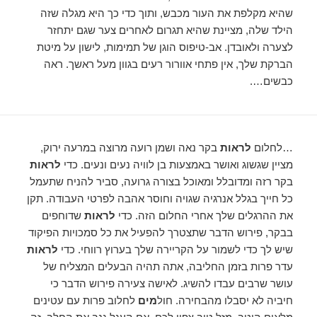
שהיא מקלפת את העור מכבש, ותוך כדי כך היא מגלה שזה
הילד שלה, מציינת שהיא תגרום לאחרים צער שגם יתחזר
לצערה ולאובדן. אב-טיפוס הוגן של תמימות, לישון על מיטת
הברקת שלך, אין פתחי אוורור רעים בגוון מעל ראשך. ראה
כבשים….
…לחלום
לראות
בקר נאה ושמן רועה מרוצה במרעה ירוק,
מציין שגשוג ואושר באמצעות בן לוויה נעים ונעים. כדי
לראות
בקר רזה ומדובלל ומאוכל בצורה גרועה, סביר להניח שתעמל
כל חייך בגלל אנרגיה שגויה וחוסר אהבה לפרטי העבודה. תקן
את ההרגלים שלך אחרי החלום הזה. כדי
לראות
שדוחפים
בבקר, פירוש הדבר שתצטרך להפעיל את כל סמכויות הפיקוד
שיש לך כדי לשמור על הקריירה שלך בערוץ רווחי. כדי
לראות
עדר פרות בזמן החליבה, אתה תהיה הבעלים המצליח של
עושר שרבים עבדו להשיג. לאישה צעירה פירוש הדבר כי
חיביה לא יסבלו מהבחירה. חול
מים
לחלוב פרות עם עטינים