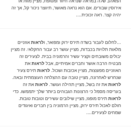
המאהב שלה במראה שנראה חיוור ומטופח, מציין מוות או
אירוסין שבורים. אם הוא נראה מאושר, תיווצר ניכור קל, אך זה
יהיה קצר. ראה זכוכית….
…לחלום לעבור בשדה תירס ירוק ומפואר, ו
לראות
אוזניים
מלאות תלויות בכבדות, מציין עושר רב עבור החקלאי. זה מציין
יבולים משובחים וקציר עשיר והרמוניה בבית. לצעירים זה
מבטיח הרבה אושר וחברים אמיתיים, אבל
לראות
את
האוזניים מפוצצות, מציין אכזבות ושכול.
לראות
תירס צעיר
שנחרש לאחרונה, מציין טובה עם ההצלחה העוצמתית ובאה.
לראות
את זה בשל, מציין תהילה ועושר.
לראות
את זה
בעריסה מסמל כי הרצונות הגבוהים ביותר שלך יתממשו. כדי
לראות
תירס מופגז, מציין שילובים עשירים וטובות טובות.
חולם לאכול תירס ירוק, מציין הרמוניה בין חברים ואיגודים
שמחים לצעירים….