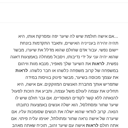
…אם אישה חולמת שיש לה שיער יפה ומסרקת אותו, היא
תהיה זהירה בענייניה האישיים, ותאבד התקדמות בזנחת
יישום נפשי. עבור אדם שחולם שהוא מדלל את שיערו, מבשר
שהוא יהיה עני על ידי נדיבותו, ויסבול ממחלה באמצעות דאגה
נפשית.
לראות
את השיער שלך מאפיר, מנבא מוות וזיהום
במשפחה של קרוב משפחה כלשהו או חבר כלשהו.
לראות
את עצמך מכוסה בשיער, מבשר פינוק בוויסות במידה
שתפריש אותך מחברת האנשים המזוקקים. אם אישה, היא
תחליט את עצמה לעולם משל עצמה, ותביע את הזכות לפעול
להנאתה ללא קשר לקודים המוסריים. אם גבר חולם שיש לו
שיער שחור ומסתלסל, הוא ישלה אנשים באמצעות כתובתו
הנאה. קרוב לוודאי שהוא ישלה את הנשים שסומכות עליו. אם
שיערה של אישה נראה שחור ומתולתל, יאוימו עליה פיתוי. אם
אתה חולם
לראות
אישה עם שיער זהוב, תוכיח שאתה מאהב