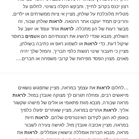
רצון יכנס בקרוב לחייך, ותבקש הקלה בשינוי. לחלום על
מטלית מלוכלכת על שולחן, מציין אי ציות ממשרתים או ילדים,
והריבים תמיד יעקבו אחר ההנאה.
לראות
שולחן שבור, זה
מבשר רעות של הון מתכלה.
לראות
אחד עומד או יושב על
השולחן, מנבא שכדי להשיג את רצונותיהם הם אש
מים
בחוסר
שיקול דעת. כדי
לראות
או לשמוע ראפ או כתיבה בשולחן,
מציין כי תעבור שינוי רגשות כלפי חבריך, והמזל שלך יהיה
מאוים. מצוין הפסד מפיחות של קרובי משפחה או חברים….
…לחלום
לראות
את עצמך במראה, מציין שתפגוש נושאים
מייאשים רבים, ומחלה תגרום לך מצוקה ואובדן במזל.
לראות
מראה שבורה, מנבא מוות פתאומי או אלים של מישהו שקשור
אליך.
לראות
אחרים במראה, מציין שאחרים יפעלו כלפיך
באופן לא הוגן לקידום האינטרסים שלהם.
לראות
חיות
במראה, מציין אכזבה ואובדן מזל. לאישה צעירה לשבור
מראה, מנבא חברות אומללה ונישואין אומללים.
לראות
את