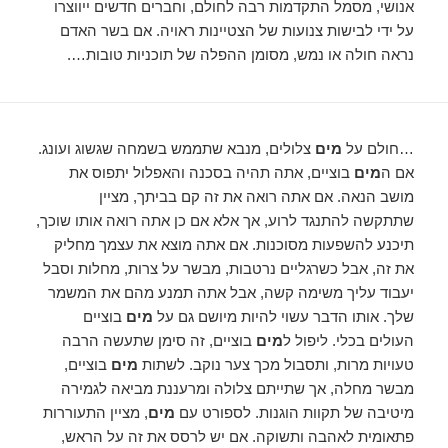
אנושי, מסמל התקדמות רבה לחולם, וחברים חדשים ייווצרו
על ידי לבישות צנועות של הצטיינות ראויה. אם בשר האדם
נראה חולה או נמש, מסומן ההפלה של תוכניות טובות….
…חולם על
מים
צלולים, מנבא שתממש בשמחה שגשוג ועונג.
אם ה
מים
בוציים, אתה תהיה בסכנה והאפלול יתפוס את
מושב הנאה. אם אתה רואה את זה קם בביתך, מציין
שתתקשה להתנגד לרוע, אך אלא אם כן אתה רואה אותו שוכך,
תיכנע להשפעות מסוכנות. אם אתה מוצא את עצמך מחליק
את זה, אבל כשרגליים נרטבות, מבשר על צרות, מחלות וסבל
יעבוד עליך משימה קשה, אבל אתה תמנע מהם את המשמר
שלך. אותו הדבר עשוי להיות מיושם גם על
מים
בוציים
העולים בכלי. ליפול ל
מים
בוציים, זה סימן שתעשה הרבה
טעויות מרות, ותסבול מכך צער נוקב. לשתות
מים
בוציים,
מבשר מחלה, אך שתייתם צלולה ומרעננת מביאה לגמירה
מיטיבה של תקוות הוגנות. לספורט עם
מים
, מציין התעוררות
פתאומית לאהבה ותשוקה. אם יש לרסס את זה על הראש,