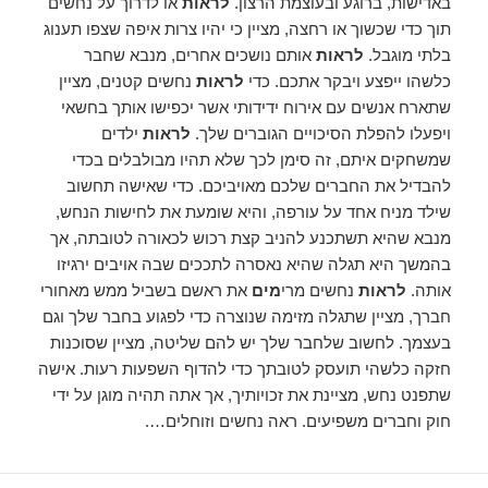
באדישות, ברוגע ובעוצמת הרצון.
לראות
או לדרוך על נחשים
תוך כדי שכשוך או רחצה, מציין כי יהיו צרות איפה שצפו תענוג
בלתי מוגבל.
לראות
אותם נושכים אחרים, מנבא שחבר
כלשהו ייפצע ויבקר אתכם. כדי
לראות
נחשים קטנים, מציין
שתארח אנשים עם אירוח ידידותי אשר יכפישו אותך בחשאי
ויפעלו להפלת הסיכויים הגוברים שלך.
לראות
ילדים
שמשחקים איתם, זה סימן לכך שלא תהיו מבולבלים בכדי
להבדיל את החברים שלכם מאויביכם. כדי שאישה תחשוב
שילד מניח אחד על עורפה, והיא שומעת את לחישות הנחש,
מנבא שהיא תשתכנע להניב קצת רכוש לכאורה לטובתה, אך
בהמשך היא תגלה שהיא נאסרה לתככים שבה אויבים ירגיזו
אותה.
לראות
נחשים מרי
מים
את ראשם בשביל ממש מאחורי
חברך, מציין שתגלה מזימה שנוצרה כדי לפגוע בחבר שלך וגם
בעצמך. לחשוב שלחבר שלך יש להם שליטה, מציין שסוכנות
חזקה כלשהי תועסק לטובתך כדי להדוף השפעות רעות. אישה
שתפנט נחש, מציינת את זכויותיך, אך אתה תהיה מוגן על ידי
חוק וחברים משפיעים. ראה נחשים וזוחלים….