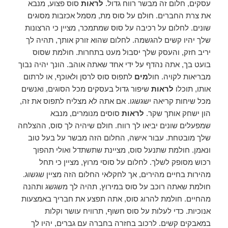
עסקים, חלום זה מבשר רווח גדול.
לראות
סוס פצוע, מנבא
את צרת החברים. חולם על סוס מת, מסמל אכזבות מסוגים
שונים. לחלום על רכיבה על סוס שמתמכר, מציין כי הרצונות
שלך יהיו קשים להגשמה. לחלום שהוא זורק אותך, תהיה לך
יריב חזק, והעסק שלך יסבול מעט בתחרות. חולמת שסוס
בועט בך, אתה נהדף על ידי אחד שאתה אוהב. הונך יהיה נבוך
מבריאות לקויה. חול
מים
לתפוס סוס לרסן ולאוכף, או לרתום
אותו, תוכלו
לראות
שיפור גדול בעסקים מכל הסוגים, ואנשים
מכל שיחות קריאה ישגשגו. אם אתה לא מצליח לתפוס את זה,
הון ישחק אותך שקר.
לראות
סוסים מנומרים, מנבא
שמפעלים שונים יביאו לך רווח. חולם שיהיה לך סוס, ההצלחה
שלך מובטחת. עבור אישה, החלום הזה מבשר על בעל טוב
ונאמן. חולמת שתנעל סוס, מציינת שתשתדל ואולי תהפוך
רכוש מסופק לשלך. לחלום על סוסי מרוץ, מציין כי תחל
מהירות בחיים מהירים, אך לחקלאי החלום הזה מציין שגשוג.
חולמת שאתה רוכב על סוס במירוץ, תהיה לך משגשג ותהנה
מהחיים. חולמת להרוג סוס, אתה תפצע את חבריך באמצעות
אנוכיות. כדי לעלות על סוס חשוף, תרוויח עושר וקלות
במאבקים קשים. לרכוב בחזרה בחברה עם גברים, יהיו לך