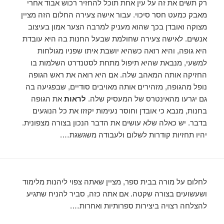
רק תשים את זה על עין אחת תוכל להחזיר רכוש אבוד אחרי
מאבק כמעט חסר סיכוי. עבור אישה צעירה החלום הזה מציין
מצוקה ואובדן בכך שהוא מעניק למרבה הצער אמון בעיצוב
אנשים. לאישה צעירה שחולמת שבעל החנות בה היא עובדת
היא גופה, והיא רואה כשהיא יושבת איתו שפניו מגולחות
למשעי, מנבאת שהיא תיפול מתחת לסטנדרט השלמות בו
החזיקה אותה המאהב שלה. אם היא רואה את ראש הגופה
נופל מהגופה, מזהירים אותה מאויבים סודיים, שבפגיעה בה
גם יגרעו מהאינטרס של המעסיק שלה.
לראות
את הגופה
בחנות, מנבא כי אובדן וחוסר נעימות יקזזו את כל הנוגעים
בדבר. יש כאלה שלא עושים את הדבר הנכון בצורה מצפונית.
יהיו תחזיות קודרות לשלום ולעבודה משגשגת….
לחלום על מורה בבית ספר, מציין שאתה צפוי ליהנות מלימוד
ושעשועים בצורה שקטה. אם אתה כזה, סביר להניח שתגיע
להצלחה רצויה ביצירות ספרותיות ואחרות….