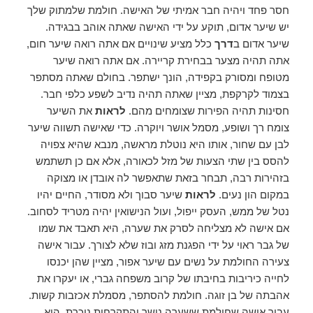
חסר פחד ויהיה חבר אמיתי של האישה. חולמת שלמתוק שלך
יש שיער אדום, תוקע על ידי האישה שאתה אוהב בבגידה.
שיער אדום ב
דרך
כלל מציע שינויים אם אתה רואה שיער חום,
אתה תהיה מצער בבחירת קריירה. אם אתה רואה שיער
מטופח ומסורק בקפידה, הונך ישתפר. בחולם שאתה מסתפר
בצמוד לקרקפת, מציין שאתה תהיה נדיב לשפע כלפי חבר.
חסינות תהיה הפירות שצומחים מהם.
לראות
את השיער
צומח רך ושופע, מסמל אושר ויוקרה. כדי שאישה תשווה שיער
לבן עם שחור, אותו היא נוטלת מראשה, מנבא שהיא צפויה
להסס בין שתי הצעות של מזל לכאורה, אלא אם כן תשתמש
בזהירות רבה, תבחר בזאת שתאפשר לה אובדן או מצוקה
במקום הון נעים.
לראות
שיער סבוך ולא מסודר, החיים יהיו
נטל של ממש, העסק ייפול, ועול הנישואין יהיה מטריד לסחוב.
אם אישה לא מצליחה לסרק את שערה, היא תאבד את שמו
של גבר ראוי על ידי הפגנת מזג ובוז שלא לצורך. עבור אישה
צעירה החולמת על נשים עם שיער אפור, מציין שהן יכנסו
לחייה כיריבות בחיבתו של קרוב משפחה גברי, או יעקרו את
אהבתה של בן זוגה. חולמת להסתפר, מסמלת אכזבות קשות.
עבור אישה שחולמת ששערה נושר והתקרחות ניכרת, היא