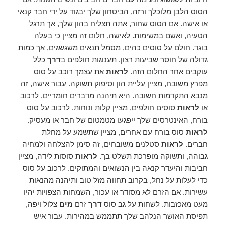
הסוס הלבן מלוכלך ורזה, הביטחון שלך יבגוד על ידי חבר קנאי
או אישה. אם הסוס שחור, אתה תצליח בהון שלך, אך תרגל
הטעיה, ואשם במשימות. לאישה, חלום זה מציין כי בעלה
בוגד. חולם על סוסים כהים, מסמל תנאים משגשגים, אך כמות
גדולה של חוסר שביעות רצון. תענוגות חולפים ב
דרך
כלל
עוקבים אחר החלום הזה.
לראות
את עצמך רוכב על סוס
מפרץ משובח, מציין עליית הון וסיפוק תשוקה. עבור אישה, זה
מנבא התקדמות חשובה. היא תיהנה מדברים חומריים. לרכוב
או
לראות
סוסים חולפים, מציין קלות ונוחות. לרכוב על סוס
בורח, האינטרסים שלך ייפגעו מטמטום של חבר או מעסיק.
לראות
סוס בורח עם אחרים, מציין שתשמע על מחלת
חברים.
לראות
סטלנים משובחים, זה סימן להצלחה ולמחיה
גבוהה, ותשוקה מופרכת תשלט בך.
לראות
סוסות לידה, מציין
חביבות והיעדר קנאה בין הנשואים והמתוקים. לרכוב על סוס
כדי לעלות על נחל, בקרוב תחווה מזל טוב ותיהנה מהנאות
עשירות. אם הזרם לא מסודר או עכור, השמחות הצפויות יהיו
מעט מאכזבות. לשחות על גב סוס
דרך
זרם
מים
צלול ויפה,
תפיסת האושר הנלהב שלך תתממש במהירות. עבור איש