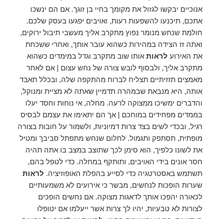
אנוכיים יבקשו לגזול את מקומך בחיי בן זוגך. אם הם ינשכו
אתכם, תיכנעו להשפעות רעות, ואויבים יפגעו בעסק שלכם.
חולמת שנחש מנומר נפוץ מתקרב אליך מעשבי תיבול ירוקים,
ואתה זז הצידה במהירות כשהוא עובר אותך, ואחרי ששכחת
את האירוע
לראות
אותו שוב מתקרב וגדל במימדים כשהוא
מתקרב אליך, ולבסוף לובש צורה של נחש עצום | אם לאחר
מאמצים תזזיתיים תצליח לברוח מהתקפה שלה, ובכלל תאבד
אותה, היא מנבאת שבמהרה תדמיין שאתה לא מציית ומנוקל,
והדברים ימשיכו ממצוקה לרעה. מחלה, אי נוחות וחסד יעלו
בממדים מפחידים במוחכם | אך הם יתאימו את עצמם לבסיס
רגיל, ובכדי לשים בצד צרות דמיוניות, ולשמור על חובות בצורה
מופתית, תסתפק ותגמול. לחלום שנחש מתפתל סביבך ומטיל
את לשונו כלפיך, הוא סימן לכך שתוצב במצב בו אתה תהיה
חסר אונים בידי האויבים, ותותקף במחלה. כדי לטפל בהם,
תשתמש באסטרטגיה כדי לסייע בהפלת האופוזיציה.
לראות
שערות הופכות לנחשים, מבשר כי אירועים לא משמעותיים
לכאורה יהפכו אותך לדאגות מצוקה. אם נחשים הופכים
לצורות לא טבעיות, יהיו לך צרות אשר ייעלמו אם יטופלו