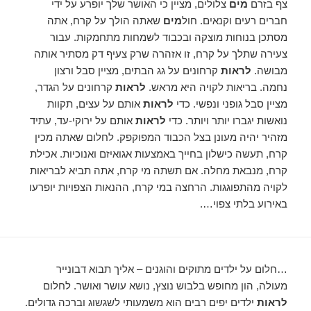
צף בזרם
מים
צלולים, מציין כי האושר שלך יופרע על ידי
חברים רעים וקנאים. חול
מים
שאתה הולך על קרח, אתה
מסתכן בנוחות מוצקה ובכבוד לשמחות מתחמקות. עבור
צעירה שתלך על קרח, זו אזהרה שרק צעיף דק מסתיר אותה
מבושה.
לראות
קרחונים על גג הבתים, מציין סבל ורצון
נחמה. בריאות לקויה היא מראש.
לראות
קרחונים על הגדר,
מציין סבל גופני ונפשי. כדי
לראות
אותם על עצים, תקוות
נואשות יגברו יותר ויותר. כדי
לראות
אותם על ירוקי-עד, עתיד
מזהיר יהיה מעונן בצל הכבוד המפוקפק. לחלום שאתה מכין
קרח, תעשה כישלון בחייך באמצעות אגואיזם ואנוכיות. אכילת
קרח, מנבאת מחלה. אם תשתה מי קרח, אתה תביא לבריאות
לקויה מהתפוגגות. הרחצה במי קרח, ההנאות הצפויות יופרעו
באירוע בלתי צפוי….
…חלום על ילדים מתוקים והוגנים – אליך תבוא דבונייר
מעולה, הון מחופש בלבוש נוצץ, נושא עושר ואושר. לחלום
לראות
ילדים יפים רבים הוא משמעותי לשגשוג וברכה גדולים.