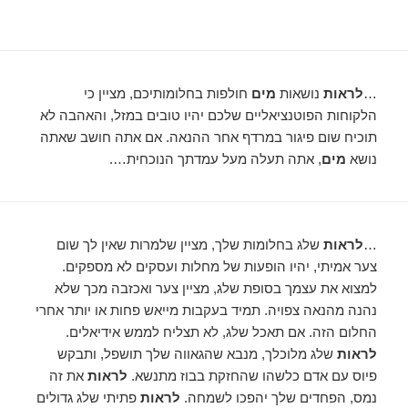
…
לראות
נושאות
מים
חולפות בחלומותיכם, מציין כי
הלקוחות הפוטנציאליים שלכם יהיו טובים במזל, והאהבה לא
תוכיח שום פיגור במרדף אחר ההנאה. אם אתה חושב שאתה
נושא
מים
, אתה תעלה מעל עמדתך הנוכחית….
…
לראות
שלג בחלומות שלך, מציין שלמרות שאין לך שום
צער אמיתי, יהיו הופעות של מחלות ועסקים לא מספקים.
למצוא את עצמך בסופת שלג, מציין צער ואכזבה מכך שלא
נהנה מהנאה צפויה. תמיד בעקבות מייאש פחות או יותר אחרי
החלום הזה. אם תאכל שלג, לא תצליח לממש אידיאלים.
לראות
שלג מלוכלך, מנבא שהגאווה שלך תושפל, ותבקש
פיוס עם אדם כלשהו שהחזקת בבוז מתנשא.
לראות
את זה
נמס, הפחדים שלך יהפכו לשמחה.
לראות
פתיתי שלג גדולים