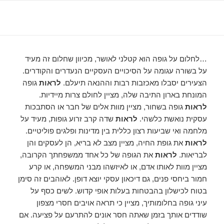
…לחלום על גופה הוא קטלני לאושר, מכיוון שחלום זה מעיד
על בשורה עגומה על הסיכויים העסקיים הנעדרים והקודרים.
הצעירים יסבלו מאכזבות רבות וההנאה תיעלם.
לראות
גופה
המונחת בארון התיבה שלה, מציין לחולם צרות מיידיות.
לראות
גופה בשחור, מציין מוות אלים של חבר או הסתבכות
עסקית נואשת כלשהי.
לראות
שדה קרב זרוע גופות, מעיד על
מלחמה ואי שביעות רצון כללית בין מדינות ופלגים פוליטיים.
לראות
את גופת החיה, מציין מצב לא בריא, הן לעסקים והן
לבריאות.
לראות
את הגופה של כל אחד ממשפחתך הקרובה,
מציין מוות לאותו אדם, או לאיזשהו מבני המשפחה, או קרע
חמור ביחסי פנים, גם דיכאון עסקי יוצא דופן. לאוהבים זה סימן
בטוח לכישלון בהבטחות בעלות אופי קדוש. לשים כסף על
עיני גופה בחלומותיך, מציין כי תראה אויבים חסרי מצפון
שודדים אותך בזמן שאתה חסר אונים להתרעם על פציעה. אם