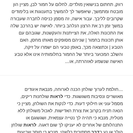
רווק, תחתום בנישואין מולדים. לחלום על חמור לבן, מציין הון
מובטח ומתמשך, שיאפשר לך להמשיך בתענוגות או בלימודים
שקרובים לליבך. עבור אישה, זה מסמן כניסה לחברה שעבורה
במשך זמן רב את הרצון הנלהב ביותר. לאישה יש בהרכב שלה
את התכונות האלה, את הצייתנות והעקשנות, שגובהם עם
אותן תכונות בחמור | שניהם מסופקים מאותו מחסן, האם
הטבע | וכתוצאה מכך, באופן טבעי הם ישמרו על זיקה,
והשלב המכוער ביותר של החמור בחלומותיה אינו אלא טבע
האישה שנשמע לאזהרתה, או…
…חולמת לערוך שולחן הכנה לארוחה, מנבאת איגודים
מאושרים ונסיבות משגשגות. כדי
לראות
שולחנות ריקים,
מסמל עוני או חילוקי דעות. כדי לנקות את השולחן, מציין כי
הנאה תניח בקרוב את צורת האדישות. לאכול משולחן ללא
מטלית, מנבא כי תהיה לך נטייה עצמאית, ושגשוגם או
התנהלותם של אחרים לא יעניקו לך שום דאגה.
לראות
שולחן
הולך או נע ב
דרך
מסתורית כלשהי, מנבא כי חוסר שביעות