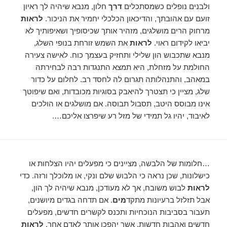
ולבנים נופלים כשמסתכלים
דרך
חלון, מנבא שיהיה לך ראיון
זועם עם אהובתך, והדיכאון הכלכלי יחמיר את הניכור.
לראות
מרחוק הרים מושלגים, מזהיר אותך שכיסופיך ושאיפותיך לא
יביאו לקידום ראוי.
לראות
את השמש זורחת בנופי השלג,
מנבא שתכבוש הון שלילי ותחזיק בעצמך כוח. לאישה צעירה
החולמת על מזחלת, היא תמצא התנגדות רבה לבחירתה
במאהב, והתנהלותה תגרום לה לחסד רב. לחלום על כדור
שלג, מציין כי תצטרך להיאבק בסוגיות מכובדות, ואם שיפוטך
אינו מבוסס היטב, תסבול תבוסה. אם מושלגים או הולכים
לאיבוד, יהיו גל תמידי של מזל רע שיפרצו אליכם….
…חלומות של הלבשה, מציינים כי מפעלים יהיו הצלחות או
כישלונות, שכן נראה כי הלבוש שלם ונקי, או מלוכלך ורזה. כדי
לראות
לבוש משובח, אך לא מעודכן, מנבא שיהיה לך הון,
אבל תזלזל ברעיונות מתקד
מים
. אם תדחה בגדים מיושנים,
תעבור בסביבות הנוכחיות ותכנס לקשרים חדשים, מפעלים
חדשים ואהבות חדשות, אשר יהפכו אותך לאדם אחר.
לראות