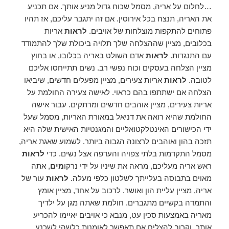
…לחלום על אריה, מסמל שכוח גדול מניע אותך. אם תכניע
את האריה, תנצח בכל אירוסין. אם זה יתגבר עליכם, אז תהיו
פתוחים להתקפות מוצלחות של אויבים.
לראות
אריות
בכלובים, מציין שההצלחה שלך תלויה ביכולת שלך להתמודד
עם התנגדות.
לראות
אדם השולט באריה בכלובו, או בחוץ
מציין הצלחה בעסקים וכוח נפשי רב. נשים תתייחסו אליכם
לטובה.
לראות
אריות צעירים, מציין מפעלים חדשים, שיביאו
הצלחה אם ישתתפו בהם כראוי. לאישה צעירה החולמת על
אריות צעירים, מציין אוהבים חדשים ומרתקים. עבור אישה
החולמת שהיא רואה את דניאל במאורת האריות, מסמל שעל
ידי הכישורים האינטלקטואליים והמגנטיות האישית שלה היא
תזכה בהון ואוהבים לרצונה הגבוה ביותר. לשמוע שאגת אריה,
מסמל התקדמות בלתי צפויה והעדפה אצל נשים. כדי
לראות
ראש אריה מעליכם, מראה את שיניו על ידי נרקו
מים
, אתה
מאוים בתבוסה בעלייתך לשלטון כלפי מעלה.
לראות
עור של
אריה, מציין עליית הון ואושר. לרכוב על אחד, מציין אומץ
והתמדה בקשיים מתגברים. חולמת שאתה מגן על ילדיך
מאריה באמצעות סכין עט, מנבא כי אויבים יאיימו להכריע
אותך, וקרוב להצליח אם תאפשר לאומנות כלשהי לשכנע