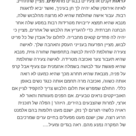
לראות
זקנים או צעירים בבגדים מתאי
מים
, מציין שתתחייב
לאיזה אירוסין שלא יהיה לך חן בעיניך, ואשר יביא לדאגות
רבות. עבור אישה שחולמת שהיא לא מרוצה מהלבוש שלה,
מנבא שהיא תמצא יריבויות מטרידות רבות במסע שלה אחר
הבחנה חברתית. כדי להעריץ את הלבוש של אחרים, מציין כי
יהיה לה פחדים קנאים מחבריה. לחלום על אובדן של כל פריט
לבוש, מציין הפרעות בענייני העסק והאהבה שלך. לאישה
צעירה שחולמת להיות לבושה בתחפושת שחורה גזית, מנבא
שהיא תעבור צער ואכזבה מטרידה. לאישה צעירה שחולמת
שהיא פוגשת עוד לבושה בשמלה ארגמנית עם צעיף אבל קרפ
על פניה, מנבאת שהיא תחרוג מכך שהיא כמעט לא רואה
אותה כשווה, ואכזבה מרה תחמם אותה כנגד נשים באופן
כללי. החולם שמפרש את חלום הלבוש צריך להקפיד לציין אם
האובייקטים נראים טבעיים. אם הפנים מעוותות והאור לא
ארצי, למרות שהצבעים בהירים, היזהר | הפלה של תוכנית
ראויה כלשהי תגרום לך נזק. ישנם מעט חלומות בהם אלמנט
הרוע רוצה, שכן ישנם מעט מפעלים בחיים ערים שמרכיבם
של המקרה נמנע מהם. ראה בגדים ומעיל….