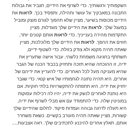
השקפותיך ורגשותיך. כדי לשרוף את הידיים, תגביר את גבולות
התבונה במאבקיך על עושר ותהילה, ותפסיד בכך.
לראות
את
הידיים מכוסות בשיער, מציין שלא תהפוך לגורם מוצק ומוביל
במעגל שלך.
לראות
את הידיים שלך מוגדלות, מציין
התקדמות מהירה בענייניך. כדי
לראות
אותם קטנים יותר,
חוזים את ההפך.
לראות
את הידיים שלך מלוכלכות, מציין
שאתה תהיה מקנא ולא צודק בזולת. כדי לשטוף ידיים,
תשתתף בחגיגה משמחת כלשהי. עבור אישה שתעריץ את
ידיה, זו ההוכחה שהיא תזכה ותחזיק בכבוד הכנה של הגבר
שהיא מעניקה מעל לכל האחרים. כדי להעריץ את ידיהם של
אחרים, היא תהיה נתונה לגחמותיו של איש קנאי. כדי שגבר
יחזיק את ידיה, היא תתפתה להתקשרויות בלתי חוקיות. אם
היא נותנת לאחרים לנשק את ידיה, יהיו לה רכילות עסוקות
במוניטין שלה. כדי להתמודד עם אש מבלי לשרוף את ידיה,
היא תעלה לדרגה גבוהה ועמדות פיקוד. לחלום שהידיים שלך
קשורות, מציין שאתה תהיה מעורב בקשיים. כשאת משחרר
אותם, תאלץ אחרים להיכנע לתכתיבים שלך. ראה אצבעות….