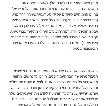
מציין שההתעוררות הנלהבת שלך לאהבה תפגוש את
ההשלמה ההדדית. החלום הבא וההתרחשות האלגורית שלו
בחיים האמיתיים קשורים על ידי סטודנטית צעירה לחלומות:
{בלי לדעת איך הייתי (בחלומי) על סירה, השתכשכתי ב
מים
כחולים צלולים אל סירת מזח, שמצאתי ל להיות לבן כשלג,
אבל מחוספס וזורז. למחרת בערב היה לי מתקשר גברי מענג,
אך הוא נשאר מעבר לזמן שנקבע על ידי אמהות, ואני נזקקתי
אליו מאוד.} ה
מים
הכחולים והסירה הלבנה היו האפשרויות
המאכזבות בסמל….
…עבור אישה שחולמת שנחש מת נושך אותה, מנבא שהיא
תסבול מרוע של חבר העמיד פנים. חולם על נחשים, מהווה
מבשר רוע על צורותיו ושלביו השונים.
לראות
אותם מתפתלים
ונופלים על אחרים, מנבא מאבקים עם הון וחרטה. כדי להרוג
אותם, תרגיש שניצלת כל הזדמנות לקדם את האינטרסים שלך,
או לכבד את זה של אחרים. תוכלו ליהנות מניצחון על אויבים.
כדי לעבור עליהם, תחיה בפחד מתמיד ממחלה, ואנשים