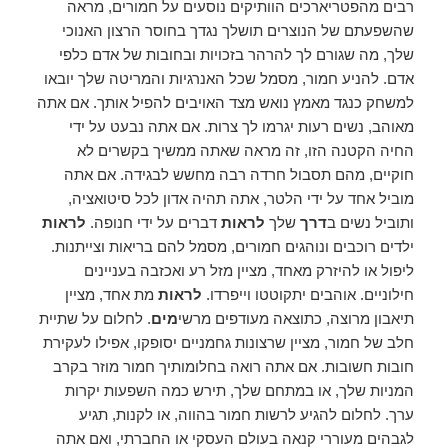
רבים מהפטריארכים הוותיקים נוסעים על חמורים, מראה
שהשפעתם של הנוצרים תושלך נגדך בחוסר הרצון האנוכי
שלך, מה שגורם לך להרהר בזכויות ובחובות של אדם כלפי
אדם. להניע חמור, מסמל שכל האנרגיות והמריטה שלך יובאו
למשחק כנגד מאמץ נואש מצד האויבים להפיל אותך. אם אתה
מאוהב, נשים רעות יגרמו לך צרות. אם אתה נבעט על ידי
החיה הקטנה הזו, זה מראה שאתה ממשיך בקשרים לא
חוקיים, מהם תסבול חרדה רבה מחשש לבגידה. אם אתה
מוביל אחד על ידי הלטר, אתה תהיה אדון לכל סיטואציה,
ותוביל נשים ב
דרך
שלך
לראות
דברים על ידי חנופה.
לראות
ילדים רוכבים ונוהגים חמורים, מסמל להם בריאות וצייתנות.
ליפול או להיזרק מאחד, מציין מזל רע ואכזבה בעניינים
חילוניים. אוהבים יתקוטטו וייפרדו.
לראות
מת אחד, מציין
תיאבון מרוצה, כתוצאה מעודפים מרשי
מים
. לחלום על שתיית
חלב של חמור, מציין שרצונות גחמניים יסופקו, אפילו לעקירת
חובות חשובות. אם אתה רואה בחלומותיך חמור מוזר בקרב
המניות שלך, או במתחם שלך, תירש כמה השפעות יקרות
ערך. לחלום להגיע לרשות חמור בהווה, או לקנות, תגיע
לגבהים מעוררי קנאה בעולם העסקי או החברתי, ואם אתה