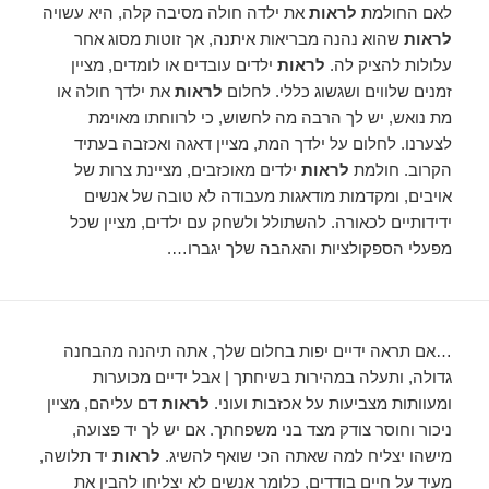
לאם החולמת
לראות
את ילדה חולה מסיבה קלה, היא עשויה
לראות
שהוא נהנה מבריאות איתנה, אך זוטות מסוג אחר
עלולות להציק לה.
לראות
ילדים עובדים או לומדים, מציין
זמנים שלווים ושגשוג כללי. לחלום
לראות
את ילדך חולה או
מת נואש, יש לך הרבה מה לחשוש, כי לרווחתו מאוימת
לצערנו. לחלום על ילדך המת, מציין דאגה ואכזבה בעתיד
הקרוב. חולמת
לראות
ילדים מאוכזבים, מציינת צרות של
אויבים, ומקדמות מודאגות מעבודה לא טובה של אנשים
ידידותיים לכאורה. להשתולל ולשחק עם ילדים, מציין שכל
מפעלי הספקולציות והאהבה שלך יגברו….
…אם תראה ידיים יפות בחלום שלך, אתה תיהנה מהבחנה
גדולה, ותעלה במהירות בשיחתך | אבל ידיים מכוערות
ומעוותות מצביעות על אכזבות ועוני.
לראות
דם עליהם, מציין
ניכור וחוסר צודק מצד בני משפחתך. אם יש לך יד פצועה,
מישהו יצליח למה שאתה הכי שואף להשיג.
לראות
יד תלושה,
מעיד על חיים בודדים, כלומר אנשים לא יצליחו להבין את