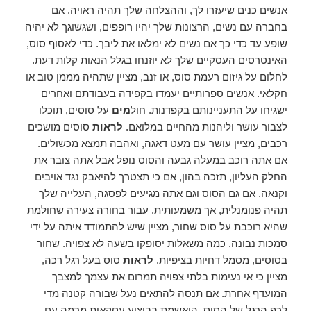
אנשים כנים שיעזרו לך, וההצלחה שלך תהיה ראויה. אם
בחברה עם נשים, הרצונות שלך יהיו רופפים, ושגשוגך לא יהיה
שופע עד כדי כך אם נשים לא ימלאו את ליבך. כדי לאסוף סוס,
האינטרסים העסקיים שלך לא יוזנחו בגלל הנאות קלות דעת.
לחלום על גיזום רעמת סוס, או זנב, מציין שתהיה מממן טוב או
חקלאי. אנשים ספרותיים יעמדו בקפידה בעבודתם ואחרים
ישגיחו על התעניינותם בקפדנות. חול
מים
על סוסים, תוכלו
לצבור עושר וליהנות מהחיים במלואם.
לראות
סוסים מושכים
רכבים, מציין עושר עם מעט דאגה, ואהבה תמצא מכשולים.
אם אתה רוכב במעלה גבעה והסוס נופל אבל אתה צובר את
החלק העליון, תזכה בהון, אם כי תצטרך להיאבק נגד אויבים
וקנאה. אם גם הסוס וגם אתה מגיעים לפסגה, העלייה שלך
תהיה פנומנלית, אך משמעותית. עבור בחורה צעירה שחולמת
שהיא רוכבת על סוס שחור, מציין שיש להתמודד איתה על ידי
סמכות נבונה. כמה משאלות יסופקו בשעה לא צפויה. שחור
בסוסים, מסמל דחיות בציפיות.
לראות
סוס בעל רגל רכה,
מציין כי אי נעימות בלתי צפויה תמרום את עצמך למצבך
המועדף אחרת. אם תנסה להתאים נעל שבורה קטנה מדי
לכף הרגל של הסוס, הואשמת בביצוע עסקאות מרמה עם