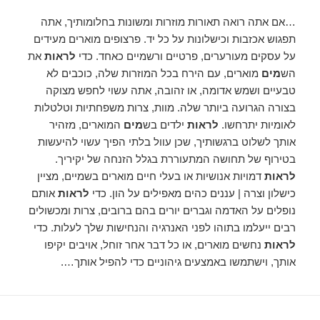
…אם אתה רואה תאורות מוזרות ומשונות בחלומותיך, אתה
תפגוש אכזבות וכישלונות על כל יד. פרצופים מוארים מעידים
על עסקים מעורערים, פרטיים ורשמיים כאחד. כדי
לראות
את
הש
מים
מוארים, עם הירח בכל המוזרות שלה, כוכבים לא
טבעיים ושמש אדומה, או זהובה, אתה עשוי לחפש מצוקה
בצורה הגרועה ביותר שלה. מוות, צרות משפחתיות וטלטלות
לאומיות יתרחשו.
לראות
ילדים בש
מים
המוארים, מזהיר
אותך לשלוט ברגשותיך, שכן עוול בלתי הפיך עשוי להיעשות
בטירוף של תחושה המתעוררת בגלל הזנחה של יקיריך.
לראות
דמויות אנושיות או בעלי חיים מוארים בשמיים, מציין
כישלון וצרה | עננים כהים מאפילים על הון. כדי
לראות
אותם
נופלים על האדמה וגברים יורים בהם ברובים, צרות ומכשולים
רבים ייעלמו בתוהו לפני האנרגיה והנחישות שלך לעלות. כדי
לראות
נחשים מוארים, או כל דבר אחר זוחל, אויבים יקיפו
אותך, וישתמשו באמצעים גיהוניים כדי להפיל אותך….