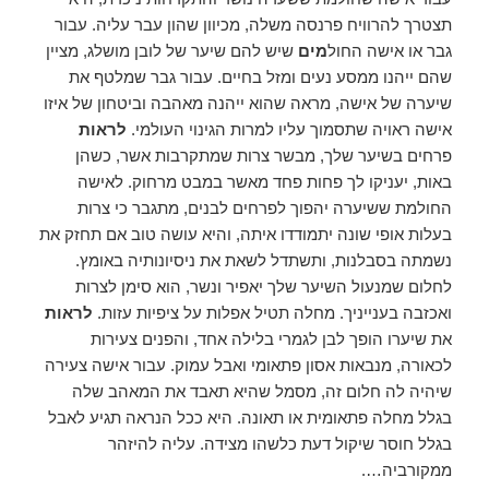
תצטרך להרוויח פרנסה משלה, מכיוון שהון עבר עליה. עבור
גבר או אישה החול
מים
שיש להם שיער של לובן מושלג, מציין
שהם ייהנו ממסע נעים ומזל בחיים. עבור גבר שמלטף את
שיערה של אישה, מראה שהוא ייהנה מאהבה וביטחון של איזו
אישה ראויה שתסמוך עליו למרות הגינוי העולמי.
לראות
פרחים בשיער שלך, מבשר צרות שמתקרבות אשר, כשהן
באות, יעניקו לך פחות פחד מאשר במבט מרחוק. לאישה
החולמת ששיערה יהפוך לפרחים לבנים, מתגבר כי צרות
בעלות אופי שונה יתמודדו איתה, והיא עושה טוב אם תחזק את
נשמתה בסבלנות, ותשתדל לשאת את ניסיונותיה באומץ.
לחלום שמנעול השיער שלך יאפיר ונשר, הוא סימן לצרות
ואכזבה בענייניך. מחלה תטיל אפלות על ציפיות עזות.
לראות
את שיערו הופך לבן לגמרי בלילה אחד, והפנים צעירות
לכאורה, מנבאות אסון פתאומי ואבל עמוק. עבור אישה צעירה
שיהיה לה חלום זה, מסמל שהיא תאבד את המאהב שלה
בגלל מחלה פתאומית או תאונה. היא ככל הנראה תגיע לאבל
בגלל חוסר שיקול דעת כלשהו מצידה. עליה להיזהר
ממקורביה….