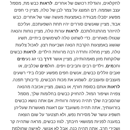
לחקלאים, והגדלת רכושם של אחרים.
לראות
כבש מת, מסמל
עצב ושממה. דם המוצג על צמר לבן של טלה, מציין כי חפים
מפשע יסבלו מבגידה באמצעות מעשה שגוי של אחרים. כבש
אבוד, מציין שאנשים סוררים יהיו תחת השפעתכם, ועליכם
להיזהר מהתנהלותכם.
לראות
עורות טלה, מציין נוחות והנאה
שנגזלו מאחרים. כדי לשחוט טלה לשימושים ביתיים, תשיג
שגשוג באמצעות הקרבת הנאה ושביעות רצון. לאכול צלעות
טלה, מציין מחלה וחרדה רבה מרווחת הילדים.
לראות
כבשים
שלוקחות מזון מאמהותיהן, מציין אושר
דרך
בני זוג נעי
מים
וחכ
מים
, וילדים רבים וחביבים ויפים. חול
מים
שכלבים, או
זאבים זוללים כבשים, אנשים חפים מפשע יסבלו בידי רשעים
מעצבים ומעצבים. לשמוע את מכות הכבשים, נדיבותך תפנה.
לראות
אותם בסופת חורף, או בגשם, מציין אכזבה מהנאה
צפויה ושיפור המזל. להחזיק כבשים בחלומות שלך, מסמל
שהסביבה שלך תהיה נעימה ורווחית. אם אתה נושא כבשים
בזרועותיך, אתה תהיה משועבד עם דאגות מאושרות שעליהן
תשפיג עושר של מסירות נפש, ולא תצטער על שום הוצאה
במענה לפניות ממושאי חיבתך. לגזז כבשים, מראה שתהיה קר
ושכירי חרב. אתה תהיה כנה, אבל לא אנושי. לאישה שחולמת