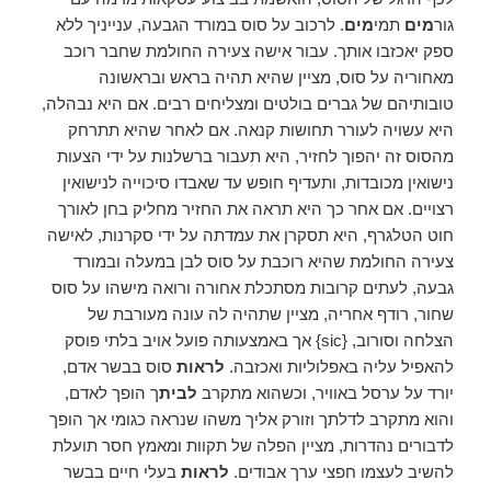
גור
מים
תמי
מים
. לרכוב על סוס במורד הגבעה, ענייניך ללא
ספק יאכזבו אותך. עבור אישה צעירה החולמת שחבר רוכב
מאחוריה על סוס, מציין שהיא תהיה בראש ובראשונה
טובותיהם של גברים בולטים ומצליחים רבים. אם היא נבהלה,
היא עשויה לעורר תחושות קנאה. אם לאחר שהיא תתרחק
מהסוס זה יהפוך לחזיר, היא תעבור ברשלנות על ידי הצעות
נישואין מכובדות, ותעדיף חופש עד שאבדו סיכוייה לנישואין
רצויים. אם אחר כך היא תראה את החזיר מחליק בחן לאורך
חוט הטלגרף, היא תסקרן את עמדתה על ידי סקרנות, לאישה
צעירה החולמת שהיא רוכבת על סוס לבן במעלה ובמורד
גבעה, לעתים קרובות מסתכלת אחורה ורואה מישהו על סוס
שחור, רודף אחריה, מציין שתהיה לה עונה מעורבת של
הצלחה וסורוב, {sic} אך באמצעותה פועל אויב בלתי פוסק
להאפיל עליה באפלוליות ואכזבה.
לראות
סוס בבשר אדם,
יורד על ערסל באוויר, וכשהוא מתקרב
לבית
ך הופך לאדם,
והוא מתקרב לדלתך וזורק אליך משהו שנראה כגומי אך הופך
לדבורים נהדרות, מציין הפלה של תקוות ומאמץ חסר תועלת
להשיב לעצמו חפצי ערך אבודים.
לראות
בעלי חיים בבשר