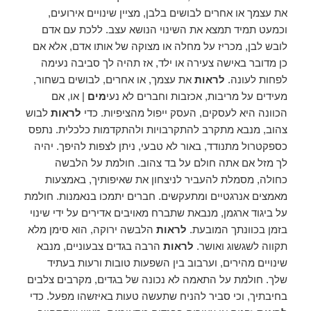
את עצמך או אחרים לבושים בלבן, מציין שינויים אירועים,
וכמעט תמיד תמצא את השינוי הנושא עצב. ללכת עם אדם
לובש לבן, מכריז על מחלה או מצוקה של אותו אדם, אלא אם
כן מדובר באישה צעירה או ילד, אז תהיה לך סביבה נעימה
לפחות לעונה.
לראות
את עצמך, או אחרים, לבושים בשחור,
מעידים על מריבות, אכזבות וחברים לא נעי
מים
| או, אם
הכוונה היא לעסקים, העסק ייפול מהציפיות. כדי
לראות
לבוש
צהוב, מנבא מתקרב להתקרבויות ולהתקדמות כלכלית. נתפס
כספקטרול מתנודד, באור לא טבעי, ניתן לצפות להיפך. יהיה
לך מזל אם אתה חולם על בד צהוב. חולמת על הלבשה
כחולה, מסמלת להעביר לניצחון את שאיפותיך, באמצעות
מאמצים אנרגטיים ומתעקשים. חברים יתמכו בנאמנות. חולמת
על ביגוד ארגמן, מנבאת שתברח מאויבים אדירים על ידי שינוי
בזמן בכוונתך המובעת.
לראות
הלבשה ירוקה, הוא סימן מלא
תקווה לשגשוג ואושר.
לראות
הרבה בגדים צבעוניים, מנבא
שינויים מהירים, וערבוב בין השפעות טובות ורעות בעתיד
שלך. חולמת על התאמה לא נכונה של בגדים, מקרבים צלבים
בחיבתיך, וכי סביר להניח שתעשה טעות באיזשהו מפעל. כדי