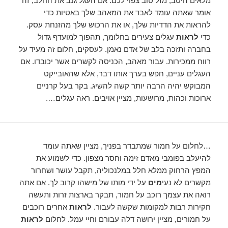
מלאים היטב, מזל טוב צפוי לכם. אם העגל גנב את החלב, זה
אומר שאתה עומד לאבד את המאהב שלך באטיות כדי
להראות את הדדיות שלך, או את הרכוש שלך מהזנחת עסק.
כדי
לראות
עגלים צעירים בחלומך, תהפוך למועדף גדול
בחברה ותזכה בלב של אדם נאמן. לעסקים, חלום זה מעיד על
רווח ממכירות. עבור מאהב, הכניסה לקשרים אשר יכובדו. אם
העגלים עניים, חפש בערך אותו דבר, אלא שהאובייקט
המבוקש יהיה הרבה יותר קשה להשיג. בקר בעל קרניים
ארוכות וכהות, מרושעות, מציין אויבים. ראה עגלים….
…לחלום על חמור שמתבדר בפניך, מציין שאתה עומד
להיעלב בפומבי מאדם זימה וחסר מצפון. כדי לשמוע את
המפץ הרחוק ממלא חלל במלנכוליה, תקבל עושר ושחרור
מקשרים לא נעי
מים
על ידי מותו של מישהו קרוב לך. אם אתה
רואה את עצמך רוכב על חמור, תבקר בארצות זרות ותעשה
חקירות רבות למקומות שקשה לעבור.
לראות
אחרים רוכבים
על חמורים, מציין ירושה דלה עבורם וחיי עמל. לחלום
לראות