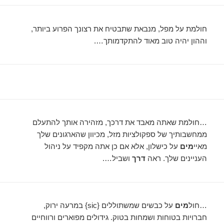
חולמת על מפל, מנבאת שתבטיח את רצונך הפרוע ביותר,
וההון יהיה טוב מאוד להתקדמותך….
…חולמת שאתה מאבד את דרכך, מזהירה אותך להתעלם
ממחשבותיך של ספקולציות מזל, מכיוון שהארגונים שלך
מאיי
מים
על כישלון, אלא אם כן אתה מקפיד על ניהול
העניינים שלך. ראה
דרך
ושביל….
…חול
מים
על כבשים שמשתוללים {sic} במרעה ירוק,
חברויות בטוחות ושמחות בטוק. גידולים מפוארים ורווחיים