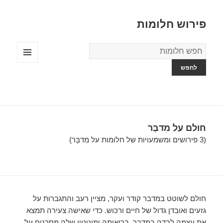
פירוש חלומות
מילון
החלומות
תפריטים
ווידג'טים
חולם על מִדבָּר
(3 פירושים ומשמעויות של חלומות על מִדבָּר)
חולם לשוטט במדבר קודר ועקר, מציין רעב והתגברות על
גזעים ואובדן גדול של חיים ורכוש. כדי שאישה צעירה תמצא
את עצמה לבדה במדבר, בריאותה ומוניטין שלה מסכנים על