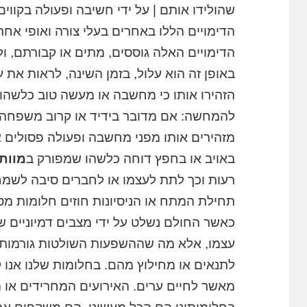
שהולידו אותם | על ידי חשיבה ופעולה בקווי
הדימויים הללו באחרים בעלי צורה ואופי אחר
הדימויים האלה גוססים, מתים או קבורתם, ול
באופן זה הוא עלול, בזמן השינה, לראות את 
הזהירו אותו כי מחשבה או מעשה טוב כלשהו 
להמחשה: אם מדובר בידיד או קרוב משפחה י
מזהירים אותו מפני מחשבה ופעולה פסולים א
באויב או בחפץ דוחה כלשהו שמפורק ב
מוות
רעות וכך לתת לעצמו או לחברים סיבה לשמח
תחילת המתח או הניסיונות חוזים חלומות מסו
כאשר החולם נשלט על ידי מצבים דמיוניים של
עצמו, אלא מה שההשפעות השולטות גורמות ל
לתנאים או מחילוץ מהם. בחלומות שלנו אנו ק
מאשר לחיים ערים. האירועים המחרידים או ה