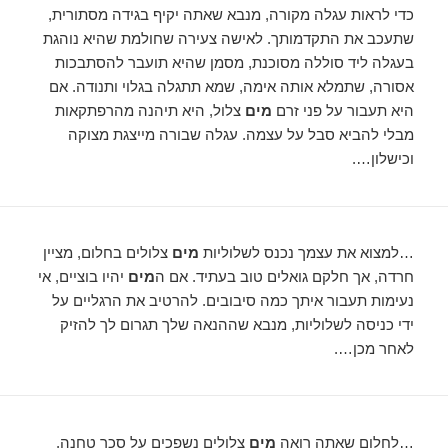
כדי לראות עגלה מקורה, מנבא שאתה יקיף בגידה מסתורית,
שתעכב את התקדמותך. לאישה צעירה שחולמת שהיא נוהגת
בעגלה ליד סוללה מסוכנת, מסמן שהיא תועבר להסתבכות
אסורה, שתמלא אותה אימה, שמא תתגלה בגלוי ותנודה. אם
היא תעבור על פני זרם
מים
צלול, היא תיהנה מהרפתקאות
מבלי להביא סבל על עצמה. עגלה שבורה מייצגת מצוקה
וכישלון….
…למצוא את עצמך נכנס לשלוליות
מים
צלולים בחלום, מציין
חרדה, אך חלקם גואלים טוב בעתיד. אם ה
מים
יהיו בוציים, אי
נעימות תעבור איתך כמה סיבובים. להרטיב את הרגליים על
ידי כניסה לשלוליות, מנבא שההנאה שלך תגרום לך להזיק
לאחר מכן….
…לחלום שאתה רואה
מים
צלולים נשפכים על סכר טחנה,