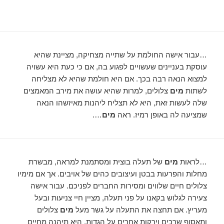
…עבור אישה החולמת על שתייה מצחיקה, מציינת שהיא
עוסקת בעניינים שעשויים לפגוע בה, אם כי כעת היא עשויה
למצוא הנאה רבה בכך. אם היא חולמת שהיא לא מצליחה
לשתות
מים
צלולים, למרות שהיא עושה את מירב המאמצים
שלה לעשות זאת, היא לא תצליח ליהנות מאיזשהו הנאה
שמציעה לה באופן רמיז. ראה
מים
….
…לראות
מים
של תעלה בוצית ומסתמנת למראה, מבשרת
מחלות והפרעות בבטן ועיצובים כהים של אויבים. אך אם מימיו
צלולים חיים שלווים ומסירות החברים לפניכם. עבור אישה
צעירה לגלוש בקאנו על פני תעלה, מציין חיי צניעות ובעל
מעריץ. אם תחצה את התעלה על גשר מעל
מים
צלולים
ותאסוף שרכים וירקות אחרים על הגדות, היא תיהנה מחיים