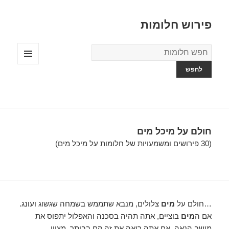
פירוש חלומות
מילון
החלומות
תפריטים
ווידג'טים
חולם על מיכל מים
(30 פירושים ומשמעויות של חלומות על מיכל מים)
…חולם על
מים
צלולים, מנבא שתממש בשמחה שגשוג ועונג.
אם ה
מים
בוציים, אתה תהיה בסכנה והאפלול יתפוס את
מושב הנאה. אם אתה רואה את זה קם בביתך, מציין