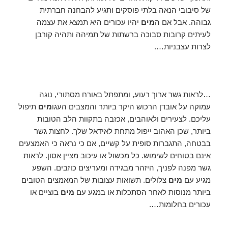
של סיבובי הנאה בלתי פוסקים ותגיע להבחנה חברתית
גבוהה. אבל אם ה
מים
יהיו עכורים היא תמצא את עצמה
לעיתים קרובות סבוכה ברשתות של תמיהה ותהיה קורבן
לצרות עצבניות….
…לראות גשר ארוך רעוע, ומתפתל באורח מסתורי, נוגה
עמוקה על אובדן הרכוש היקר ביותר והמצבים העגו
מים
תיפול
עליכם. לצעירים ולאוהבים, אכזבה בתקוות הלב הטובות
ביותר, שכן האהוב ייפול מתחת לאידאל שלך. לחצות גשר
בבטחה, התגברות סופית על קשיים, אם כי נראה כי האמצעים
אינם בטוחים לשימוש. כל מכשול או עיכוב מציין אסון. לראות
גשר מפנה לפניך, היזהר מבגידה ומעריצים כוזבים. השפע
מגיע עם
מים
צלולים. תשואות עצובות של המאמצים הטובים
ביותר מנוסות לאחר הסתכלות או במגע עם
מים
בוציים או
עכורים בחלומות….