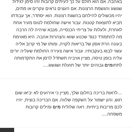
באהבה. אם הוא חולם על כך לעיתים קרובות זהו סימן לגידול
שגשוג והגשמת הרצונות. אם העצים נראים עקרים או מתים,
יהיו מכשולים להילחם בהשגת רצונות. הוא יסתדר, אך עבודתו
תביא לתוצאות קטנות. עבור אישה שחולמת לטוס מעיר אחת
לאחרת, ולעלות על צריחי הכנסייה, מנבא שיהיה לה הרבה
מה להתמודד כנגד שכנוע שווא והצהרות אהבה. היא מאוימת
בעונה הרת אסון של בריאות לקויה, ומותו של מי קרוב אליה
עשוי לבוא בעקבותיו. עבור אישה צעירה החולמת שעליה יורים
עליה בזמן טיסה, מציין אויביה תשתדל לרסן את התקדמותה
לתחו
מים
גבוהים יותר של תועלת ושגשוג….
…לראות בריכה בחלום שלך, מציין כי אירועים לא יביאו שום
רגש, והון ישמור על השקפה שלווה. אם הבריכה בוצית, יהיו
לכם מריבות ביתיות. ראה שלולית
מים
ומילים קרובות
משפחה….
ניווט