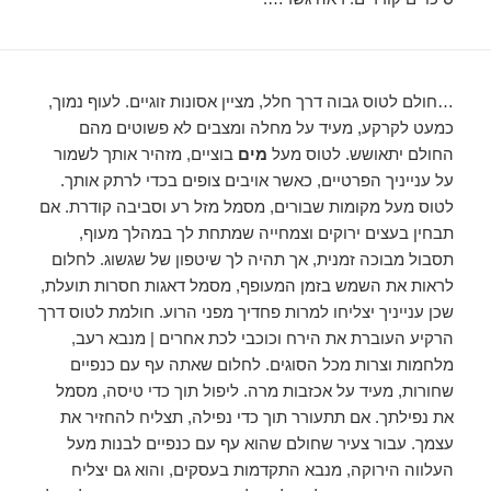
…חולם לטוס גבוה דרך חלל, מציין אסונות זוגיים. לעוף נמוך,
כמעט לקרקע, מעיד על מחלה ומצבים לא פשוטים מהם
החולם יתאושש. לטוס מעל
מים
בוציים, מזהיר אותך לשמור
על ענייניך הפרטיים, כאשר אויבים צופים בכדי לרתק אותך.
לטוס מעל מקומות שבורים, מסמל מזל רע וסביבה קודרת. אם
תבחין בעצים ירוקים וצמחייה שמתחת לך במהלך מעוף,
תסבול מבוכה זמנית, אך תהיה לך שיטפון של שגשוג. לחלום
לראות את השמש בזמן המעופף, מסמל דאגות חסרות תועלת,
שכן ענייניך יצליחו למרות פחדיך מפני הרוע. חולמת לטוס דרך
הרקיע העוברת את הירח וכוכבי לכת אחרים | מנבא רעב,
מלחמות וצרות מכל הסוגים. לחלום שאתה עף עם כנפיים
שחורות, מעיד על אכזבות מרה. ליפול תוך כדי טיסה, מסמל
את נפילתך. אם תתעורר תוך כדי נפילה, תצליח להחזיר את
עצמך. עבור צעיר שחולם שהוא עף עם כנפיים לבנות מעל
העלווה הירוקה, מנבא התקדמות בעסקים, והוא גם יצליח