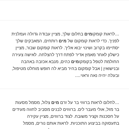
…לראות קומקו
מים
בחלום שלך, מציין עבודה גדולה ועמלנית
לפניך. כדי לראות קומקום של
מים
רותחים, המאבקים שלך
יסתיימו בקרוב ושינוי יבוא אליך. לראות קומקום שבור, מציין
כישלון לאחר מאמץ אדיר לפתח דרך להצלחה. לאישה צעירה
החולמת לטפל בקומקו
מים
כהים, מנבא אכזבה באהבה
ובנישואין | אבל קומקום בהיר מביא לה חופש מוחלט מטיפול,
ובעלה יהיה נאה וראוי….
…לחלום לראות ברווזי בר על זרם
מים
צלול, מסמל מסעות
בר מזל, אולי מעבר לים. ברווזים לבנים מסביב לחווה מעידים
על חסכנות וקציר משובח. לצוד ברווזים, מציין עקירה
בתעסוקה בביצוע התוכניות. לראות אותם נורים, מסמל