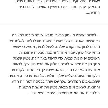
שאויבים מתעסקים בענייניך הפרטיים. לראות אותם עפים,
מנבא לך עתיד מזהיר. זה גם מציין נישואים וילדים בבית
החדש….
…לחלום שאתה מועסק בבאר, מנבא שאתה תיכנע למצוקה
באמצעות האנרגיות שלך שאינך מיושם. תוכלו לתת לאלמנטים
מוזרים לכוון את הקורס שלכם. ליפול לבאר, מסמל כי ייאוש
מוחץ יכיל אותך. עבור אחד להתמכר, מבטיח שתוכניות
האויבים יפילו את עצמך. כדי לראות באר ריקה, מציין שנגזל
ממך הון אם תאפשר לזרים לחלוק את הביטחון שלך. לראות
אחד עם משאבה בתוכו, מראה שיהיו לך הזדמנויות לקדם את
הלקוחות הפוטנציאליים שלך. חולמת על באר ארטזית, מנבאת
שהמשאבים הנהדרים שלך יזכו אותך בכניסה למחוזות הידע
וההנאה. לשאוב
מים
מבאר, מציין את הגשמת הרצונות
הנלהבים. אם ה
מים
טמאים, יהיה אי נעימויות….