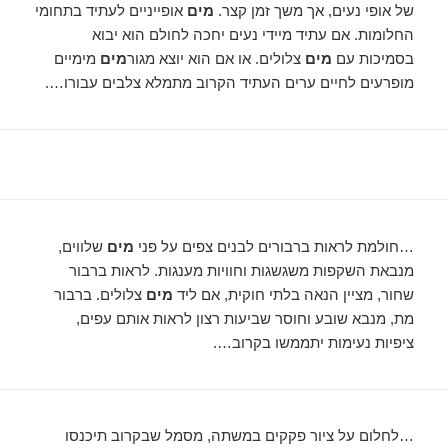
של אופי נעים, אך משך זמן קצר.
מים
אופייניים לעתיד בתחומי
החלומות. אם עתיד מיידי נעים יחכה לחולם הוא יבוא
בסמיכות עם
מים
צלולים. או אם הוא יוצא מגור
מים
מימיים
מופרעים לחיים ערים העתיד הקרוב מתמלא צלבים עבורו….
…חולמת לראות ברבורים לבנים צפים על פני
מים
שלווים,
מנבאת השקפות משגשגות וחוויות מענגות. לראות ברבור
שחור, מציין הנאה בלתי חוקית, אם ליד
מים
צלולים. ברבור
מת, מנבא שובע וחוסר שביעות רצון לראות אותם עפים,
ציפיות נעימות יתממשו בקרוב….
…לחלום על ציור פקקים במשתה, מסמל שבקרוב תיכנסו