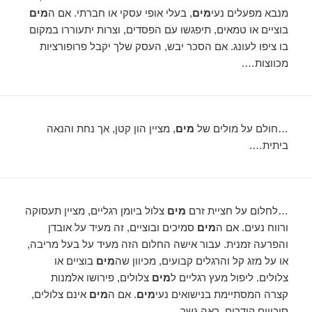
מנבא מפעלים נעי
מים
, בעלי אופי עסקי או חברתי. אם ה
מים
בוציים או טמאים, תיפגשו עם הפסדים, וצרות יתעוררו במקום
בו ציפו לעונג. אם הסכר יבש, העסק שלך יקבל פרופורציות
מכווצות….
…חולם על מולים של
מים
, מציין הון קטן, אך נחת והנאה
ביתית….
…לחלום על חציית זרם
מים
צלול ביומן רגליים, מציין תעסוקה
ורווח נעים. אם ה
מים
סמיכים ובוציים, זה מעיד על אובדן
והפרעה זמנית. עבור אישה החלום הזה מעיד על בעל מריבה,
או על מזג קל והרגלים קבועים, מכיוון שה
מים
בוציים או
צלולים. ליפול מעץ רגליים ל
מים
צלולים, פירושו אלמנות
קצרה המסתיימת בנישואים נעי
מים
. אם ה
מים
אינם צלולים,
סיכויים קודרים. ראה גשר….