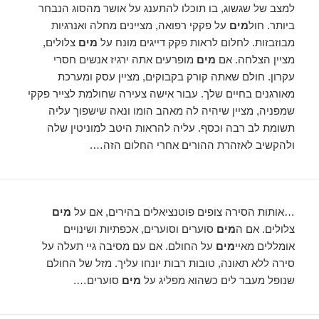
למצב של שגשוג, בו תוכלו להתענג על אושר מהסוג הנבחר
ביותר. חול
מים
על פקקי רפואה, מציינים מחלה ואנרגיות
מבוזבזות. לחלום לראות פקק דייגים מונח על
מים
צלולים,
מציין הצלחה. אם
מים
מופרעים אתה ירגיז אנשים חסרי
עקרון. חולם שאתה קורק בקבוקים, מציין עסק ומערכת
מאורגנים בחיים שלך. עבור אישה צעירה שחולמת לצייר פקקי
שמפניה, מציין שיהיה לה מאהב הומו ונאה שישפוך עליה
תשומת לב רבה וכסף. עליה להראות היטב למוניטין שלה
ולהקשיב לאזהרת ההורים אחרי החלום הזה….
…אותות הסירה צופים פוטנציאלים בהירים, אם על
מים
צלולים. אם ה
מים
סוערים וסוערים, אכפתיות ושינויים
אומללים מאיי
מים
על החולם. אם עם מסיבה גיי תעלה על
סירה ללא תאונה, טובות רבות יונחו עליך. מזל של החולם
שנופל מעבר לים כשהוא מפליג על
מים
סוערים….