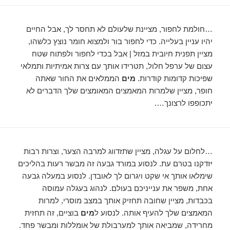
…חולמת לחפור, מציינת שלעולם לא תחסר לך, אבל החיים
יהיו עניין בעלייה. כדי לחפור בור ולמצוא חומר נוצץ כלשהו, ​​
מציין תפנית חיובית במזל | אבל בכדי לחפור ולפתוח שטח
עצום של ערפל חלול, תטרידו אותך עם צרות אמיתיות ותמלאי
שפיכות קדומות קודרות.
מים
הממלאים את החור שאתה
חופר, מציין שלמרות המאמצים המאומצים שלך הדברים לא
יתכופפו לרצונך….
…לחלום על עגלה, מציין שתזדווג למרבה הצער, וצרות רבות
יזדקנו בטרם עת. לנסוע במורד גבעה זה מבשר רעות בהליכים
שימלאו אותך אי שקט ויגרום לך לאובדן. לנסוע במעלה גבעה
אחת, משפר את ענייניכם בעולם. לנהוג בעגלה עמוסה
בכבדות, מציין שחובה תחזיק אותך במצב מוסרי, למרות
המאמצים שלך להעיף אותה. לנסוע ל
מים
בוציים, זה תחזית
מחרידה, שמביאה אותך למערבולת של אומללות ומבשר פחד.