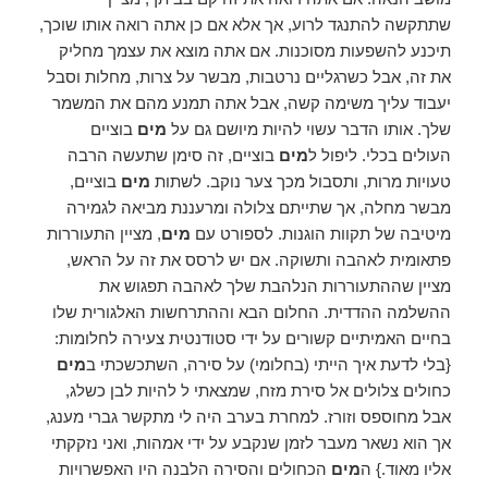
שתתקשה להתנגד לרוע, אך אלא אם כן אתה רואה אותו שוכך,
תיכנע להשפעות מסוכנות. אם אתה מוצא את עצמך מחליק
את זה, אבל כשרגליים נרטבות, מבשר על צרות, מחלות וסבל
יעבוד עליך משימה קשה, אבל אתה תמנע מהם את המשמר
שלך. אותו הדבר עשוי להיות מיושם גם על
מים
בוציים
העולים בכלי. ליפול ל
מים
בוציים, זה סימן שתעשה הרבה
טעויות מרות, ותסבול מכך צער נוקב. לשתות
מים
בוציים,
מבשר מחלה, אך שתייתם צלולה ומרעננת מביאה לגמירה
מיטיבה של תקוות הוגנות. לספורט עם
מים
, מציין התעוררות
פתאומית לאהבה ותשוקה. אם יש לרסס את זה על הראש,
מציין שההתעוררות הנלהבת שלך לאהבה תפגוש את
ההשלמה ההדדית. החלום הבא וההתרחשות האלגורית שלו
בחיים האמיתיים קשורים על ידי סטודנטית צעירה לחלומות:
{בלי לדעת איך הייתי (בחלומי) על סירה, השתכשכתי ב
מים
כחולים צלולים אל סירת מזח, שמצאתי ל להיות לבן כשלג,
אבל מחוספס וזורז. למחרת בערב היה לי מתקשר גברי מענג,
אך הוא נשאר מעבר לזמן שנקבע על ידי אמהות, ואני נזקקתי
אליו מאוד.} ה
מים
הכחולים והסירה הלבנה היו האפשרויות