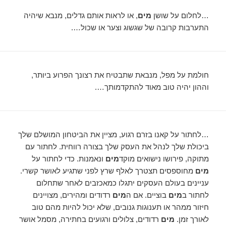
…לחלום על שושן
מים
, או לראות אותם גדלים, מנבא שיהיה
התערבות קרובה של שגשוג וצער או שכול….
חולמת על מפל, מנבאת שתבטיח את רצונך הפרוע ביותר,
וההון יהיה טוב מאוד להתקדמותך….
…לחתור על קאנו בזרם רגוע, מציין את הביטחון המושלם שלך
ביכולת שלך לנהל את העסק שלך בצורה רווחית. לחתור עם
מתוקה, פירושו נישואים מוקד
מים
ונאמנות. כדי לחתור על
מים
מחוספסים תצטרך לאלף שרץ לפני שתגיע לאושר קשרי.
עניינים בעולם העסקים יתגלו כמאכזבים לאחר שתחלום
לחתור ב
מים
בוציים. אם ה
מים
רדודים ומהירים, מצויינים
חיזור ממהר או תענוגות גנובים, שלא יכול להיות מהם טוב
לאורך זמן.
מים
רדודים, צלולים ורגועים בחתירה, מסמל אושר