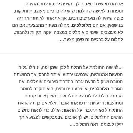
אם הם נוקשים וכואבים לך, מצפה לך פורענות מהירה
ומפחדת. לאישה שחולמת שיש לה ברכיים מעוצבות וחלקות,
צופה שיהיו לה מעריצים רבים, אך אף אחד לא יחזר ​​אחריה
בנישואין. אם הם
מלוכלכים
, מחלה מפיזור מתבצעת. אם הם
לא מעוצבים, שינויים אומללים במצבה יעקרו תקוות נלהבות.
לחלום על ברכיים זה סימן מצער….
…לאישה החולמת על חתלתול לבן ושמן יפה, ינוהלו עליה
הטעיות אמנותיות, שכמעט ירתיעו אותה להרס, אך תחושתה
הטובה ושיקול הדעת יגברו בהדחת סיבוכים אומללים. אם
הגורים
מלוכלכים
, או צבעוניים ורזים, היא תוקרב לחוסר
הבחנה בולט. לחלום על חתלתולים, מציין צרות קטנות
ומתועבות וירעויות ירדפו אחר אובדן, אלא אם כן תהרגו את
החתלתול ואז תתגברו על הדאגות הללו. כדי לראות נחשים
הורגים חתלתולים, יש לך אויבים שבמבקשים לפצוע אותך
יזיקו לעצמם. ראה חתולים….