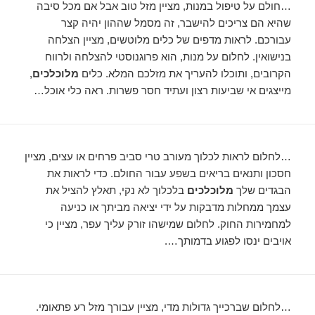
…חולם על טיפול במנות, מציין מזל טוב אבל אם מכל סיבה
שהיא הם צריכים להישבר, זה מסמל שההון יהיה קצר
עבורכם. לראות מדפים של כלים מלוטשים, מציין הצלחה
בנישואין. לחלום על מנות, הוא פרוגנוסטי להצלחה ולרווח
הקרובים, ותוכלו להעריך את מזלכם המלא. כלים
מלוכלכים
,
מייצגים אי שביעות רצון ועתיד חסר פשרות. ראה כלי אוכל…
…לחלום לראות לכלוך מעורב טרי סביב פרחים או עצים, מציין
חסכון ותנאים בריאים בשפע עבור החולם. כדי לראות את
הבגדים שלך
מלוכלכים
בלכלוך לא נקי, תאלץ להציל את
עצמך ממחלות מדבקות על ידי יציאה מביתך או כניעה
למחמירות החוק. לחלום שמישהו זורק עליך עפר, מציין כי
אויבים ינסו לפגוע בדמותך….
…לחלום שברכייך גדולות מדי, מציין עבורך מזל רע פתאומי.