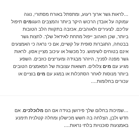
…לראות גשר ארוך רעוע, ומתפתל באורח מסתורי, נוגה
עמוקה על אובדן הרכוש היקר ביותר והמצבים העגו
מים
תיפול
עליכם. לצעירים ולאוהבים, אכזבה בתקוות הלב הטובות
ביותר, שכן האהוב ייפול מתחת לאידאל שלך. לחצות גשר
בבטחה, התגברות סופית על קשיים, אם כי נראה כי האמצעים
אינם בטוחים לשימוש. כל מכשול או עיכוב מציין אסון. לראות
גשר מפנה לפניך, היזהר מבגידה ומעריצים כוזבים. השפע
מגיע עם
מים
צלולים. תשואות עצובות של המאמצים הטובים
ביותר מנוסות לאחר הסתכלות או במגע עם
מים
בוציים או
עכורים בחלומות….
…שמיכות בחלום שלך פירושן בגידה אם הם
מלוכלכים
. אם
חדש ולבן, הצלחה בה חשש מכישלון ומחלה קטלנית תימנע
באמצעות סוכנויות בלתי נראות….