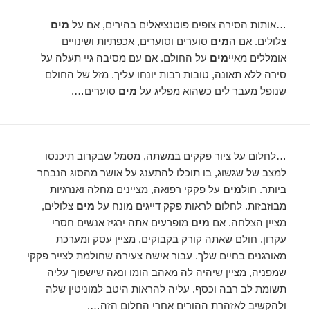
…אותות הסירה צופים פוטנציאלים בהירים, אם על
מים
צלולים. אם ה
מים
סוערים וסוערים, אכפתיות ושינויים
אומללים מאיי
מים
על החולם. אם עם מסיבה גיי תעלה על
סירה ללא תאונה, טובות רבות יונחו עליך. מזל של החולם
שנופל מעבר לים כשהוא מפליג על
מים
סוערים….
…לחלום על ציור פקקים במשתה, מסמל שבקרוב תיכנסו
למצב של שגשוג, בו תוכלו להתענג על אושר מהסוג הנבחר
ביותר. חול
מים
על פקקי רפואה, מציינים מחלה ואנרגיות
מבוזבזות. לחלום לראות פקק דייגים מונח על
מים
צלולים,
מציין הצלחה. אם
מים
מופרעים אתה ירגיז אנשים חסרי
עקרון. חולם שאתה קורק בקבוקים, מציין עסק ומערכת
מאורגנים בחיים שלך. עבור אישה צעירה שחולמת לצייר פקקי
שמפניה, מציין שיהיה לה מאהב הומו ונאה שישפוך עליה
תשומת לב רבה וכסף. עליה להראות היטב למוניטין שלה
ולהקשיב לאזהרת ההורים אחרי החלום הזה….