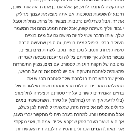
שתתקשה להתנגד לרוע, אך אלא אם כן אתה רואה אותו שוכך,
תיכנע להשפעות מסוכנות. אם אתה מוצא את עצמך מחליק
את זה, אבל כשרגליים נרטבות, מבשר על צרות, מחלות וסבל
יעבוד עליך משימה קשה, אבל אתה תמנע מהם את המשמר
שלך. אותו הדבר עשוי להיות מיושם גם על
מים
בוציים
העולים בכלי. ליפול ל
מים
בוציים, זה סימן שתעשה הרבה
טעויות מרות, ותסבול מכך צער נוקב. לשתות
מים
בוציים,
מבשר מחלה, אך שתייתם צלולה ומרעננת מביאה לגמירה
מיטיבה של תקוות הוגנות. לספורט עם
מים
, מציין התעוררות
פתאומית לאהבה ותשוקה. אם יש לרסס את זה על הראש,
מציין שההתעוררות הנלהבת שלך לאהבה תפגוש את
ההשלמה ההדדית. החלום הבא וההתרחשות האלגורית שלו
בחיים האמיתיים קשורים על ידי סטודנטית צעירה לחלומות:
{בלי לדעת איך הייתי (בחלומי) על סירה, השתכשכתי ב
מים
כחולים צלולים אל סירת מזח, שמצאתי ל להיות לבן כשלג,
אבל מחוספס וזורז. למחרת בערב היה לי מתקשר גברי מענג,
אך הוא נשאר מעבר לזמן שנקבע על ידי אמהות, ואני נזקקתי
אליו מאוד.} ה
מים
הכחולים והסירה הלבנה היו האפשרויות