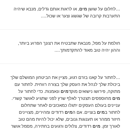
…לחלום על שושן
מים
, או לראות אותם גדלים, מנבא שיהיה
התערבות קרובה של שגשוג וצער או שכול….
חולמת על מפל, מנבאת שתבטיח את רצונך הפרוע ביותר,
וההון יהיה טוב מאוד להתקדמותך….
…לחתור על קאנו בזרם רגוע, מציין את הביטחון המושלם שלך
ביכולת שלך לנהל את העסק שלך בצורה רווחית. לחתור עם
מתוקה, פירושו נישואים מוקד
מים
ונאמנות. כדי לחתור על
מים
מחוספסים תצטרך לאלף שרץ לפני שתגיע לאושר קשרי.
עניינים בעולם העסקים יתגלו כמאכזבים לאחר שתחלום
לחתור ב
מים
בוציים. אם ה
מים
רדודים ומהירים, מצויינים
חיזור ממהר או תענוגות גנובים, שלא יכול להיות מהם טוב
לאורך זמן.
מים
רדודים, צלולים ורגועים בחתירה, מסמל אושר