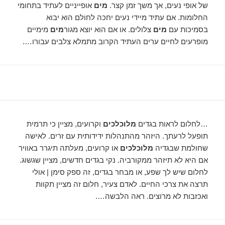
של אופי נעים, אך משך זמן קצר.
מים
אופייניים לעתיד בתחומי
החלומות. אם עתיד מיידי נעים יחכה לחולם הוא יבוא
בסמיכות עם
מים
צלולים. או אם הוא יוצא מגור
מים
מימיים
מופרעים לחיים ערים העתיד הקרוב מתמלא צלבים עבורו….
…לחלום לראות בגדים
מלוכלכים
וקרועים, מציין כי תרמית
תופעל לרעתך. היזהר מהתנהלות ידידותית עם זרים. לאישה
שחולמת שבגדיה
מלוכלכים
או קרועים, מעלתה תיגרר באוויר
אם היא לא תיזהר ממקורביה. נקי בגדים חדשים, מציין שגשוג.
לחלום שיש לך שפע, או מבחר בגדים, זה ספק סימן | אולי
תרצה את צרכי החיים. לאדם צעיר, חלום זה מציין תקוות
ואכזבות לא מרוצים. ראה הלבשה….