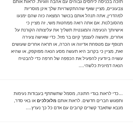
תזכה בכניסה ליחסים גבוהים עם אהבה וזוגיות. לראות אותם
צבעוניים, מציין שאף שההתקשרויות שלך אינן מוסריות
למהדרין, אתה תנהל אותם בכושר המצאה כזה שהם ימנעו
מהסובלנות. אם אתה רואה ממחטות משי, זה מציין כי
אישיותך הנעימה והמגנטית תשליך את עליצותה הקורנת על
אחרים, ותעשה לעצמך קיום בר מזל. כדי שאישה צעירה
תנופף עם מטפחת אדיווה או הכרה, או תראה אחרים שעושים
זאת, מציין כי בקרוב היא תעשה מסע הנאה מפוקפק, או שהיא
עשויה ביודעין להפעיל את הכפפה של חרפה כדי להבטיח
הנאה דמיונית כלשהי….
…כדי לראות בגדי חתונה, מסמל שתשתתף בעבודות נעימות
ותפגוש חברים חדשים. לראות אותם
מלוכלכים
או באי סדר,
מנבא שתאבד קשרים קרובים עם אדם כל כך נערץ….