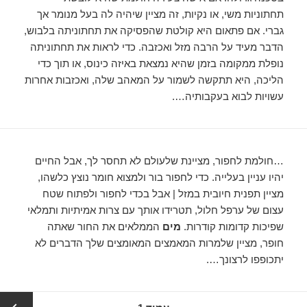
תחתוניות משי, או נקיות, זה מציין שיהיה לה בעל מנומר אך
גברי. אם פתאום היא קולטת שהפסיקה את תחתוניתה בלבוש,
הדבר מעיד על הרבה מזל ואכזבה. כדי לראות את תחתוניתה
נופלת ממקומה בזמן שהיא נמצאת באיזה כינוס, או תוך כדי
הליכה, היא תתקשה לשמור על המאהב שלה, ואכזבות אחרות
עשויות לבוא בעקבותיה….
…חולמת לחפור, מציינת שלעולם לא תחסר לך, אבל החיים
יהיו עניין בעלייה. כדי לחפור בור ולמצוא חומר נוצץ כלשהו, ​​
מציין תפנית חיובית במזל | אבל בכדי לחפור ולפתוח שטח
עצום של ערפל חלול, תטרידו אותך עם צרות אמיתיות ותמלאי
שפיכות קדומות קודרות.
מים
הממלאים את החור שאתה
חופר, מציין שלמרות המאמצים המאומצים שלך הדברים לא
יתכופפו לרצונך….
ניווט