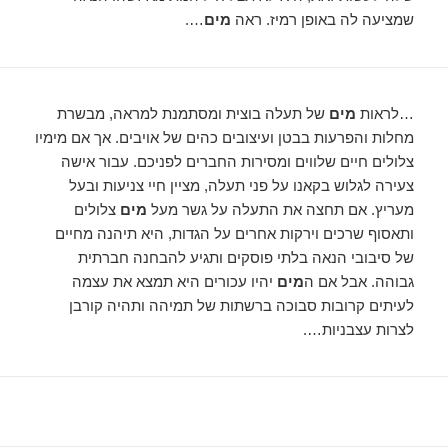
שמציעה לה באופן רמיז. ראה
מים
….
…לראות
מים
של תעלה בוצית ומסתמנת למראה, מבשרת
מחלות והפרעות בבטן ועיצובים כהים של אויבים. אך אם מימיו
צלולים חיים שלווים ומסירות החברים לפניכם. עבור אישה
צעירה לגלוש בקאנו על פני תעלה, מציין חיי צניעות ובעל
מעריץ. אם תחצה את התעלה על גשר מעל
מים
צלולים
ותאסוף שרכים וירקות אחרים על הגדות, היא תיהנה מחיים
של סיבובי הנאה בלתי פוסקים ותגיע להבחנה חברתית
גבוהה. אבל אם ה
מים
יהיו עכורים היא תמצא את עצמה
לעיתים קרובות סבוכה ברשתות של תמיהה ותהיה קורבן
לצרות עצבניות….