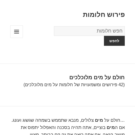
פירוש חלומות
מילון
החלומות
תפריטים
ווידג'טים
חולם על מים מלוכלכים
(42 פירושים ומשמעויות של חלומות על מים מלוכלכים)
…חולם על
מים
צלולים, מנבא שתממש בשמחה שגשוג ועונג.
אם ה
מים
בוציים, אתה תהיה בסכנה והאפלול יתפוס את
מושב הנאה. אם אתה רואה את זה קם בביתך, מציין