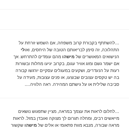
…להשתתף בקבורת קרוב משפחה, אם השמש זורחת על
התהלוכה, זה סימן לבריאותם הטובה של היחסים, ואו
לי
הנישואים המאושרים של
מישהו
מהם עומדים להתרחש. אך
אם ישמר גשם ומזג אוויר עגום, בקרוב יגיעו מחלות ובשורות
רעות על הנעדרים, ושקעים במעגלים עסקיים יורגשו קבורה
בה יש טקסים עצובים שבוצעו, או פנים עצובות, מעידה על
סביבה שלילית או על גישתם המהירה. ראה הלוויה….
…לחלום לראות את עצמך במראה, מציין שתפגוש נושאים
מייאשים רבים, ומחלה תגרום לך מצוקה ואובדן במזל. לראות
מראה שבורה, מנבא מוות פתאומי או אלים של
מישהו
שקשור