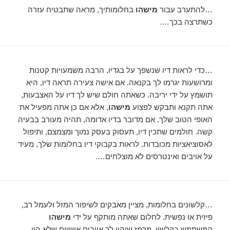
…להתערב עבור
מישהו
בחלומותיך, מראה שתבטיח עזרה
כשתרצה בכך….
…כדי לראות דיו שנשפך על בגדיו, הרבה משמעויות קטנות
ומרושעות יגרמו לך בקנאה. אם אישה צעירה תראה דיו, היא
תושמץ על ידי יריבה. כשאתה חולם שיש לך דיו על האצבעות,
אתה תקנא ותבקש לפצוע
מישהו
, אלא אם כן אתה מפעיל את
האופי הטוב שלך. אם מדובר בדיו אדומה, תהיה מעורב בבעיה
קשה. חולמים שתכין דיו, תעסוק בעסק נמוך ומצמצם, ותיפול
לאסוציאציות מכובדות. לראות בקבוקי דיו בחלומות שלך, מעיד
על אויבים ואינטרסים לא מוצלחים….
…קלשונים בחלומות, מציין מאבקים לשיפור המזל ולעמל רב,
פיזית או נפשית. לחלום שאתה מותקף על ידי
מישהו
המשתמש בקלשון, מרמז שיהיו לך אויבים אישיים שלא היו