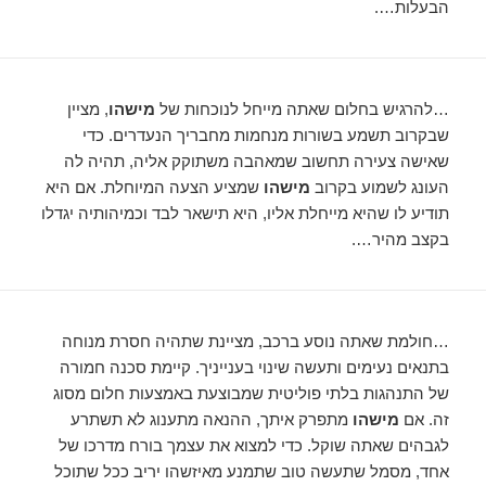
הבעלות….
…להרגיש בחלום שאתה מייחל לנוכחות של
מישהו
, מציין
שבקרוב תשמע בשורות מנחמות מחבריך הנעדרים. כדי
שאישה צעירה תחשוב שמאהבה משתוקק אליה, תהיה לה
העונג לשמוע בקרוב
מישהו
שמציע הצעה המיוחלת. אם היא
תודיע לו שהיא מייחלת אליו, היא תישאר לבד וכמיהותיה יגדלו
בקצב מהיר….
…חולמת שאתה נוסע ברכב, מציינת שתהיה חסרת מנוחה
בתנאים נעימים ותעשה שינוי בענייניך. קיימת סכנה חמורה
של התנהגות בלתי פוליטית שמבוצעת באמצעות חלום מסוג
זה. אם
מישהו
מתפרק איתך, ההנאה מתענוג לא תשתרע
לגבהים שאתה שוקל. כדי למצוא את עצמך בורח מדרכו של
אחד, מסמל שתעשה טוב שתמנע מאיזשהו יריב ככל שתוכל