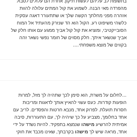
בתשומת לב עליהם לעשות תיקון. אחרת הם עלולים לסבול
מהפרדה מאי הבנה. לשמוע את קול המתים עלולה להוות
אזהרה מפני מחלתך הקשה שלך או שתתעורר דאגה עסקית
כלשהי משיפוט רע. הקול הוא הד שנזרק מהעתיד אל המוח
הסובייקטיבי, ומוציא את קול קול אביך ממגע עם אותו חלק של
אביך שנשאר איתך. חלק מסוים של חומר נפשי נשאר זהה
בקווים של מוצא משפחתי….
…לחלום על משרת, הוא סימן לכך שתהיה לך מזל, למרות
הופעות קודרות. כעס עשוי להאיץ אותך לדאגות ומריבות
חסרות תועלת. לפרוק אחד, מנבא חרטות והפסדים. לריב עם
אחד בחלומך, מצביע על כך שיהיה לך, עם התעוררות, סיבה
אמיתית להרשיע
מישהו
שנמצא בתפקיד. להיות נשדד על ידי
אחד, מראה שיש לך
מישהו
בקרבתך, שאינו מכבד את חוקי