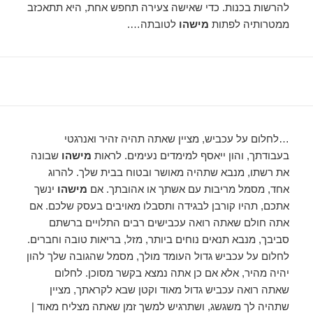
להרשות בכנות. כדי שאישה צעירה תחפש אחת, היא תתאכזב
ממטרותיה לפתות
מישהו
לטובתה….
…לחלום על עכביש, מציין שאתה תהיה זהיר ואנרגטי
בעבודתך, והון ייאסף למימדים נעימים. לראות
מישהו
שבונה
את רשתו, מנבא שתהיה מאושר ובטוח בבית שלך. להרוג
אחד, מסמל מריבות עם אשתך או אהובתך. אם
מישהו
ינשך
אתכם, תהיו קורבן לבגידה ותסבלו מאויבים בעסק שלכם. אם
אתה חולם שאתה רואה עכבישים רבים התלויים ברשתם
סביבך, מנבא תנאים נוחים ביותר, מזל, בריאות טובה וחברים.
לחלום על עכביש גדול העומד מולך, מסמל שהגובה שלך להון
יהיה מהיר, אלא אם כן אתה נמצא בקשר מסוכן. לחלום
שאתה רואה עכביש גדול מאוד וקטן שבא לקראתך, מציין
שתהיה לך משגשג, ושתרגיש למשך זמן שאתה מצליח מאוד |