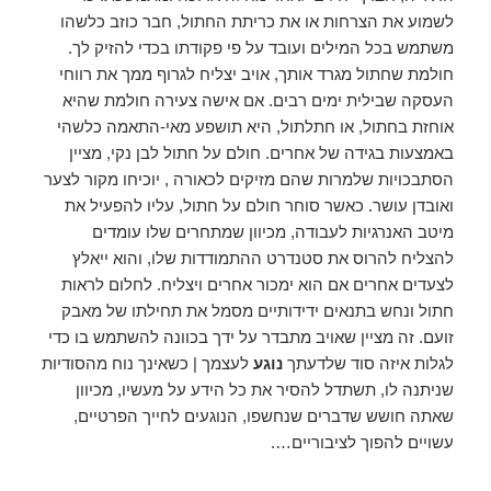
לשמוע את הצרחות או את כריתת החתול, חבר כוזב כלשהו
משתמש בכל המילים ועובד על פי פקודתו בכדי להזיק לך.
חולמת שחתול מגרד אותך, אויב יצליח לגרוף ממך את רווחי
העסקה שבילית ימים רבים. אם אישה צעירה חולמת שהיא
אוחזת בחתול, או חתלתול, היא תושפע מאי-התאמה כלשהי
באמצעות בגידה של אחרים. חולם על חתול לבן נקי, מציין
הסתבכויות שלמרות שהם מזיקים לכאורה , יוכיחו מקור לצער
ואובדן עושר. כאשר סוחר חולם על חתול, עליו להפעיל את
מיטב האנרגיות לעבודה, מכיוון שמתחרים שלו עומדים
להצליח להרוס את סטנדרט ההתמודדות שלו, והוא ייאלץ
לצעדים אחרים אם הוא ימכור אחרים ויצליח. לחלום לראות
חתול ונחש בתנאים ידידותיים מסמל את תחילתו של מאבק
זועם. זה מציין שאויב מתבדר על ידך בכוונה להשתמש בו כדי
לגלות איזה סוד שלדעתך
נוגע
לעצמך | כשאינך נוח מהסודיות
שניתנה לו, תשתדל להסיר את כל הידע על מעשיו, מכיוון
שאתה חושש שדברים שנחשפו, הנוגעים לחייך הפרטיים,
עשויים להפוך לציבוריים….