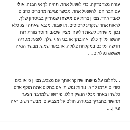
עזרה מצד צדקה. כדי לשאול אחד, תהיה לך אי הבנה, או
לי
,
עם חבר חם. להשאיל אחד, מבשר פגיעה מחברים כוזבים.
לאבד אחד, מציין צרות עם
מישהו
שמחזיק בביטחון שלך.
לראות אחד שנקרע לרסיסים, או שבור, מנבא שאתה יוצג כלא
נכון ומושחת. לשאת דליפה, מציין שכאב וחוסר מורת רוח
יורגשו עלייך כלפי אהובתך או בני הזוג שלך. לשאת מטריה
חדשה עליכם במקלחת צלולה, או באור שמש, מבשר הנאה
ושגשוג נפלאים….
…לחלום על
מישהו
שדוקר אותך עם מצבע, מציין כי אויבים
סודיים יגרמו לך אי נוחות נפשית. אם בחלום אתה תוקף אדם
כלשהו באחד מכ
לי
הנשק הללו, פירושו שלמרבה הצער
תחשוד בחבריך בבגידה. חולם על מצביעים, מבשר רשע. ראה
פגיון….