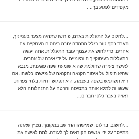
מקפידים לפגוע בך….
…לחלום על התעללות באדם, פירושו שתהיה מצער בענייניך,
תאבד כסף טוב בגלל התמדה יתרה ביחסים העסקיים עם
אחרים. כדי לחוש את עצמך עובר התעללות, אתה יעשה
התעללות בעיסוקייך היומיומיים על ידי איבה של אחרים.
לאישה צעירה שחולמת שהיא שומעת שפה פוגענית, מנבא
שהיא תיפול על איסור הקנאה והקנאה של
מישהו
כלשהו. אם
היא תשתמש בשפה בעצמה, היא תפגוש דחיות בלתי צפויות,
שעשויות למלא אותה בתסיסה וחרטה על התנהלותה הלא
ראויה בעבר כלפי חברים….
…לחשוב, בחלום, ש
מישהו
התיישב במקומך, מציין שאתה
מתייסר על ידי אנשים הקוראים לך לעזרה. לתת לאישה את