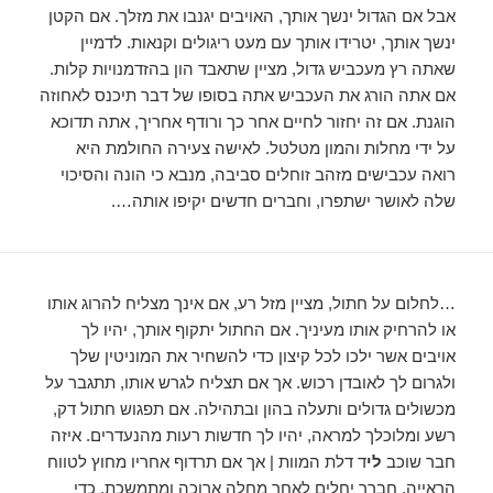
אבל אם הגדול ינשך אותך, האויבים יגנבו את מזלך. אם הקטן
ינשך אותך, יטרידו אותך עם מעט ריגולים וקנאות. לדמיין
שאתה רץ מעכביש גדול, מציין שתאבד הון בהזדמנויות קלות.
אם אתה הורג את העכביש אתה בסופו של דבר תיכנס לאחוזה
הוגנת. אם זה יחזור לחיים אחר כך ורודף אחריך, אתה תדוכא
על ידי מחלות והמון מטלטל. לאישה צעירה החולמת היא
רואה עכבישים מזהב זוחלים סביבה, מנבא כי הונה והסיכוי
שלה לאושר ישתפרו, וחברים חדשים יקיפו אותה….
…לחלום על חתול, מציין מזל רע, אם אינך מצליח להרוג אותו
או להרחיק אותו מעיניך. אם החתול יתקוף אותך, יהיו לך
אויבים אשר ילכו לכל קיצון כדי להשחיר את המוניטין שלך
ולגרום לך לאובדן רכוש. אך אם תצליח לגרש אותו, תתגבר על
מכשולים גדולים ותעלה בהון ובתהילה. אם תפגוש חתול דק,
רשע ומלוכלך למראה, יהיו לך חדשות רעות מהנעדרים. איזה
חבר שוכב
לי
ד דלת המוות | אך אם תרדוף אחריו מחוץ לטווח
הראייה, חברך יחלים לאחר מחלה ארוכה ומתמשכת. כדי