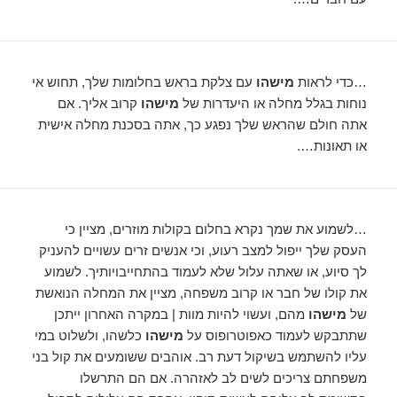
…כדי לראות
מישהו
עם צלקת בראש בחלומות שלך, תחוש אי
נוחות בגלל מחלה או היעדרות של
מישהו
קרוב אליך. אם
אתה חולם שהראש שלך נפגע כך, אתה בסכנת מחלה אישית
או תאונות….
…לשמוע את שמך נקרא בחלום בקולות מוזרים, מציין כי
העסק שלך ייפול למצב רעוע, וכי אנשים זרים עשויים להעניק
לך סיוע, או שאתה עלול שלא לעמוד בהתחייבויותיך. לשמוע
את קולו של חבר או קרוב משפחה, מציין את המחלה הנואשת
של
מישהו
מהם, ועשוי להיות מוות | במקרה האחרון ייתכן
שתתבקש לעמוד כאפוטרופוס על
מישהו
כלשהו, ​​ולשלוט במי
עליו להשתמש בשיקול דעת רב. אוהבים ששומעים את קול בני
משפחתם צריכים לשים לב לאזהרה. אם הם התרשלו