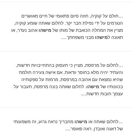
…חולם על קוקיה, חוזה סיום פתאומי של חיים מאושרים
הנגרמים על ידי נפילת חבר יקר. לחלום שאתה שומע קוקיה,
מציין את המחלה הכואבת של מותו של
מישהו
אהוב נעדר, או
תאונה ל
מישהו
מבני משפחתך….
…לחלום על מרפסת, מציין כי תעסוק בהתחייבויות חדשות,
והעתיד יהיה מלא בחוסר וודאות. אם אישה צעירה חולמת
שהיא נמצאת עם אהובה במרפסת, מרמזת על ספקותיה
בכוונותיו של
מישהו
. לחלום שאתה בונה מרפסת, תעבור על
עצמך חובות חדשות….
…לחלום שאתה או
מישהו
מחבריך נראה גרוע, זה משמעותי
של דאגה ואובדן. ראה פאופר….