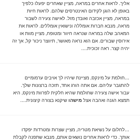
אליך. לראות אחרים במראה, מציין שאחרים יפעלו כלפיך
באופן לא הוגן לקידום האינטרסים שלהם. לראות חיות
במראה, מציין אכזבה ואובדן מזל. לאישה צעירה לשבור
מראה, מנבא חברות אומללה ונישואין אומללים. לראות את
המאהב שלה במראה שנראה חיוור ומטופח, מציין מוות או
אירוסין שבורים. אם הוא נראה מאושר, תיווצר ניכור קל, אך זה
יהיה קצר. ראה זכוכית….
…חולמת על מינקס, מציינת שיהיו לך אויבים ערמומיים
להתגבר עליהם. אם אתה הורג אחד, תזכה ברצונות שלך.
עבור אישה צעירה שחולמת שהיא חלקית לפרוות מינקס, היא
תמצא הגנה ואהבה אצל
מישהו
שיקנא בצורה קיצונית….
…לחלום על נשיאת מטריה, מציין שצרות ומטרדות יפקדו
אותך. כדי לראות אחרים נושאים אותם, מנבא שתפנה לקבלת