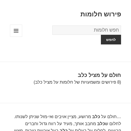
פירוש חלומות
מילון
החלומות
תפריטים
ווידג'טים
חולם על מציל כלב
(8 פירושים ומשמעויות של חלומות על מציל כלב)
…חולם על
כלב
מרושע, מציין אויבים ואי-מזל שניתן לשנותו.
לחלום ש
כלב
מחבב אותך, מעיד על רווח גדול וחברים
קבועים. לחלום על בעלות על
כלב
בעל איכויות טובות, מציין