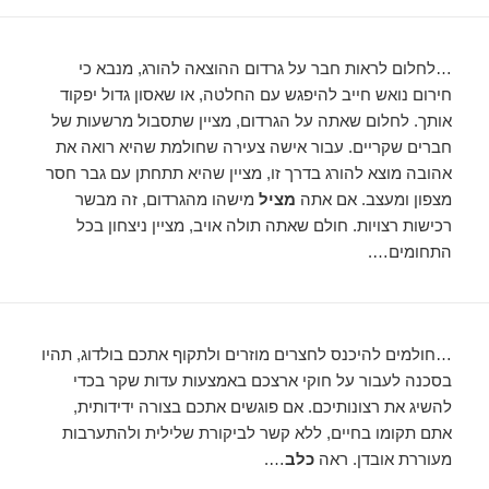
…לחלום לראות חבר על גרדום ההוצאה להורג, מנבא כי
חירום נואש חייב להיפגש עם החלטה, או שאסון גדול יפקוד
אותך. לחלום שאתה על הגרדום, מציין שתסבול מרשעות של
חברים שקריים. עבור אישה צעירה שחולמת שהיא רואה את
אהובה מוצא להורג בדרך זו, מציין שהיא תתחתן עם גבר חסר
מצפון ומעצב. אם אתה
מציל
מישהו מהגרדום, זה מבשר
רכישות רצויות. חולם שאתה תולה אויב, מציין ניצחון בכל
התחומים….
…חולמים להיכנס לחצרים מוזרים ולתקוף אתכם בולדוג, תהיו
בסכנה לעבור על חוקי ארצכם באמצעות עדות שקר בכדי
להשיג את רצונותיכם. אם פוגשים אתכם בצורה ידידותית,
אתם תקומו בחיים, ללא קשר לביקורת שלילית ולהתערבות
מעוררת אובדן. ראה
כלב
….