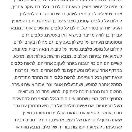
כי יהיה לך עושר מוצק. כשאתה חולם כי
כלב
דם עוקב אחריך,
אתה צפוי ליפול בפיתוי כלשהו, ​​בו יש סכנה רבה לנפילתך.
לחלום על
כלב
ים קטנים, מצביע על כך שמחשבותיך והנאותיך
העיקריות הן בסדר קל. חולם על
כלב
ים שנושכים אותך, מנבא
עבורך בן לוויה מריבה בנישואין או בעסקים.
כלב
ים רזים
ומטונפים מעידים על כישלון בעסקים, גם מחלה בקרב ילדים.
לחלום על מופע
כלב
ים, מעיד על טובות הנאה רבות ומגוונות.
לשמוע את נביחות הכלבים, מנבא חדשות בעלות אופי מדכא.
קשיים הם הסיכוי הגבוה ביותר לעקוב אחריהם. לראות
כלב
ים
במרדף אחר שועלים ומשחקים גדולים אחרים, מציין נמרצות
יוצאת דופן בכל העניינים. לראות
כלב
י חיות מחמד מהודרים,
מסמל אהבה למופע, ושהבעלים אנוכי וצר. עבור אישה צעירה,
החלום הזה מנבא חיבה למתוקה. לחוש פחד רב כשרואים
מסטיף גדול, מציין שתחוו אי נוחות בגלל המאמצים להתעלות
מעל הבינוניות. אם אישה חולמת על כך, היא תתחתן עם גבר
חכם ואנושי. לשמוע את נהמות הכלבים ונהמותם, מציין
שאתה נתון לחסדיהם של לעצב אנשים, ויהיו לך סביבת בית
לא נעימה. לשמוע התפרצות בודדה של
כלב
, מנבא מוות או