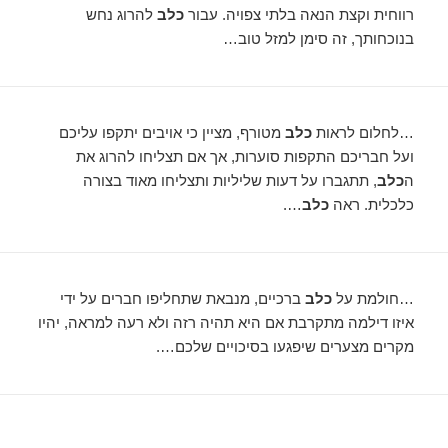
רווחית וקצת הנאה בלתי צפויה. עבור
כלב
להרוג נחש
בנוכחותך, זה סימן למזל טוב…
…לחלום לראות
כלב
מטורף, מציין כי אויבים יתקפו עליכם
ועל חבריכם התקפות סוערות, אך אם תצליחו להרוג את
ה
כלב
, תתגברו על דעות שליליות ותצליחו מאוד בצורה
כלכלית. ראה
כלב
….
…חולמת על
כלב
ברכיים, מנבאת שתחליפו חברים על ידי
איזו דילמה מתקרבת אם היא תהיה רזה ולא רעה למראה, יהיו
מקרים מצערים שיפגעו בסיכויים שלכם….