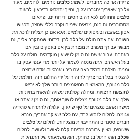
פרידה ארוכה מחברים. לשמוע
כלב
ים נוהמים ולוחמים, מעיד
על כך שאויביך יתגברו עליך, וחייך יתמלאו בדיכאון. לראות
כלב
ים וחתולים לכאורה ביחסים ידידותיים, ופתאום
מסתובבים זה בזה, מראים שיניים וקרב כללי שנוצר, תפגוש
אסון באהבה ובעיסוקים עולמיים, אלא אם כן תצליח לדכא את
השורה. אם אתה חולם על
כלב
לבן ידידותי שמתקרב אליך, זה
מבשר עבורך מעורבות מנצחת בין אם בעסקים ובין אם
באהבה. עבור אישה זה סימן לנישואין מוקדמים. חולם על
כלב
בעל ראש רב, אתה מנסה לשמור על יותר מדי ענפי עסק בו
זמנית. הצלחה תמיד באה עם ריכוז אנרגיות. אדם שרוצה
להצליח בכל דבר צריך להזהיר על ידי החלום הזה. חולמת על
כלב
מטורף, המאמצים המאומצים ביותר שלך לא יביאו
לתוצאות הרצויות, ומחלה קטלנית עשויה להיאחז בחיוניות
שלך. אם
כלב
מטורף מצליח לנשוך אותך, זה סימן שאתה או
מישהו אהוב נמצאים על סף שיגעון, ועלולה להתרחש טרגדיה
עגומה. לחלום לנסוע לבד, עם
כלב
שעוקב אחריך, מנבא
חברים סטנדים והתחייבויות מוצלחות. לחלום על
כלב
ים
ששוחים, מציין עבורכם מתיחה קלה לאושר ולעושר. לחלום
ש
כלב
הורג חתול בנוכחותך, הוא משמעותי של התנהלות