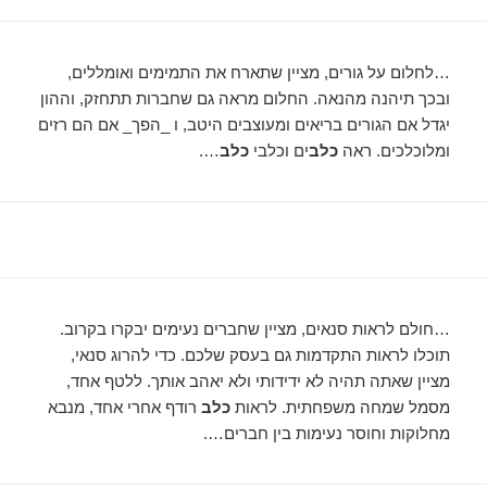
…לחלום על גורים, מציין שתארח את התמימים ואומללים,
ובכך תיהנה מהנאה. החלום מראה גם שחברות תתחזק, וההון
יגדל אם הגורים בריאים ומעוצבים היטב, ו _הפך_ אם הם רזים
ומלוכלכים. ראה
כלב
ים וכלבי
כלב
….
…חולם לראות סנאים, מציין שחברים נעימים יבקרו בקרוב.
תוכלו לראות התקדמות גם בעסק שלכם. כדי להרוג סנאי,
מציין שאתה תהיה לא ידידותי ולא יאהב אותך. ללטף אחד,
מסמל שמחה משפחתית. לראות
כלב
רודף אחרי אחד, מנבא
מחלוקות וחוסר נעימות בין חברים….