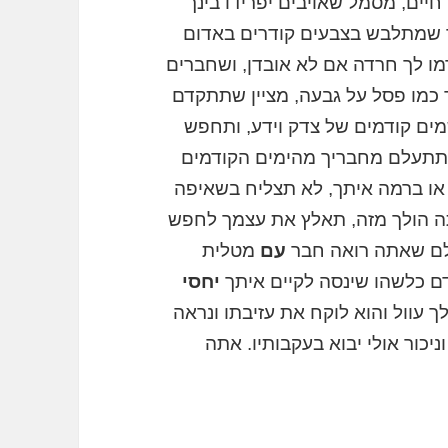
חיים, מסמל שאויבים יפרידו בינך
ך שמתלבש בצבעים קודרים באדום
רמו לך חרדה אם לא אובדן, ושחברים
 כמו פסל על גבעה, מציין שתתקדם
מים קודמים של צדק וידע, ותחפש
, תתעלם מחבריך מהימים הקודמים
או ברמה איתך, לא תצליח בשאיפה
ה הולך מזה, תאלץ את עצמך לחפש
חולם שאתה רואה חבר
עם
מטלית
דם כלשהו שינסה לקיים איתך
יחסי
 עוול והוא לוקח את עזיבתו ונראה
ניכור אולי יבוא בעקבותיו. אתה