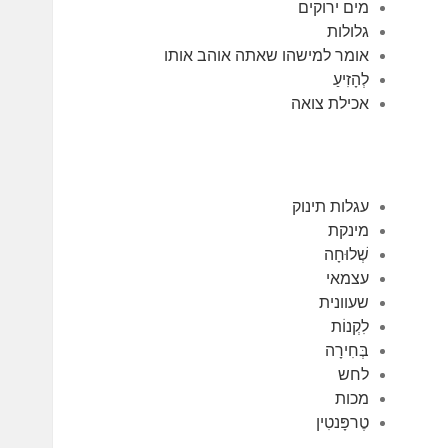
מים ירוקים
גלולות
אומר למישהו שאתה אוהב אותו
לְהָזִיעַ
אכילת צואה
עגלות תינוק
מינקת
שְׁלוּחָה
עצמאי
שעוונית
לִקְנוֹת
בְּחִירָה
לחש
מכות
טֶרפָּנטִין