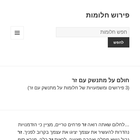
פירוש חלומות
מילון
החלומות
תפריטים
ווידג'טים
חולם על מתנשק עם זר
(3 פירושים ומשמעויות של חלומות על מתנשק עם זר)
…לחלום שאתה רואה
זר
פרחים טריים, מציין כי הזדמנויות
נהדרות להעשיר את עצמך יציגו את עצמך בקרוב לפניך.
זר
נבול נושא מחלה ואהבה פצועה. לראות
זר
כלה, מנבא סוף