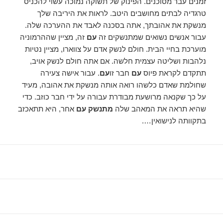
זמנים עבר מסוכנים. הפינוק של תשוקה נמוכה עשוי להכניס
טרגדיה לבתים מחושבים היטב. לראות את היריבה שלך
מנשקת את אהובתך, אתה בסכנה לאבד את ההערכה שלה.
עבור אנשים נשואים שמתנשקים זה
עם
זה, מציין שההרמוניה
מוערכת בחיי הבית. חולם לנשק אדם על צווארו, מציין נטיות
נלהבות ושליטה עצמית חלשה. אם אתה חולם לנשק אויב,
תתקדם לקראת פיוס
עם
חבר זו
עם
. עבור אישה צעירה
שחולמת שאדם כלשהו רואה אותה מנשקת את אהובה, מעיד
על כך שקנאה מרושעת מבודרת עבורה על ידי חבר כוזב. כדי
שהיא תראה את המאהב שלה
מתנשק עם
אחר, היא תתאכזב
בתקוותה לנישואין….