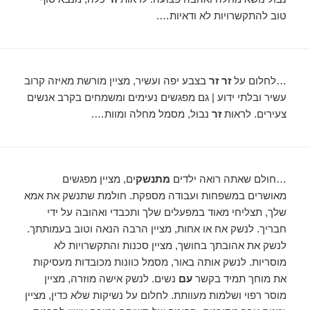
טוב להתקשרויות לא ודאיות….
…לחלום על
זר זר
בצבע יפה ועשיר, מציין מורשת מאיזה קרוב
עשיר ובלתי ידוע | גם מפגשים נעימים ומשמחים בקרב אנשים
צעירים. לראות
זר
נבול, מסמל מחלה ומוות….
…חולם שאתה רואה ילדים
מתנשק
ים, מציין מפגשים
מאושרים במשפחות ועבודה מספקת. חולמת שתנשק את אמא
שלך, תצליחי מאוד במפעלים שלך ותכבדי ואהובה על ידי
חבריך. לנשק אח או אחות, מציין הרבה הנאה וטוב בעמותתך.
לנשק את אהובתך בחושך, מציין סכנות והתקשרויות לא
מוסריות. לנשק אותה באור, מסמל כוונות מכובדות מעסיקות
את מוחך תמיד בקשר
עם
נשים. לנשק אישה מוזרה, מציין
מוסר רפוי ושלמות מעוותת. לחלום על נשיקות שלא כדין, מציין