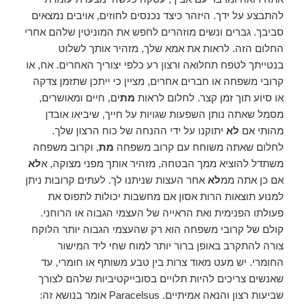
להתבצע על ידך. היזהר כיצד נכנסים לחוזים, אויבים נמצאים
סביבך. גברים ונשים מוזהרים לחפש את המוניטין שלהם אחרי
החלום הזה. לראות את אמא שלך, מזהיר אותך לשלוט
בנטייתך לטפח תחלואה ורצון רע כלפי יצוריך האחרים. אח, או
קרובי משפחה או חברים אחרים, מציין כי ייתכן שתזמן צדקה
או סיוע תוך זמן קצר. לחלום לראות
מת
ים, חיים ומאושרים,
מסמל שאתה נותן השפעות שגויות על חייך, שיביאו אובדן
מהותי אם
לא
יתוקנו על ידי ההנחה של כוח הרצון שלך.
לחלום שאתה משוחח עם קרוב משפחה
מת
, וקרוב משפחה
משתדל להוציא ממך הבטחה, מזהיר אותך מפני מצוקה, א
לא
אם כן אתה ממ
לא
אחר העצות שניתנו לך. לעתים קרובות ניתן
למנוע תוצאות הרות אסון אם מחשבות יכולות לתפוס את
פעולתו הפנימית ואת הראייה של העצמי הגבוה או הרוחני.
קולם של קרובי משפחה הוא רק שהעצמי הגבוה יותר הלוקח
צורה להתקרב באופן ברור יותר למוח שחי ליד המישור
החומרי. יש מעט מאוד צרות בין טבע משותף או חומרי, עד
שאנשים צריכים להיות תלויים בסובייקטיביות שלהם לצורך
שביעות רצון והנאה אמיתיים. Paracelsus אומר בנושא זה: