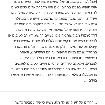
{יכול לקרות שנשמתם של אנשים שמתו לפני חמישים שנה
אולי תופיע בפנינו בחלום, ואם היא מדברת אלינו עלינו לשים
לב במיוחד למה שהיא אומרת, על חזון כזה. איננה אשליה או
אשליה, וייתכן שגבר מסוגל להשתמש בהיגיון שלו במהלך
שנת גופו כמו כאשר האחרון ער | ואם במקרה כזה נפש כזו
תופיע בפניו והוא ישאל שאלות, אז הוא ישמע את מה שנכון.
דרך נשמות מבוקשות אלו אנו עשויים להשיג ידע רב לטובים או
לדברים רעים אם נבקש מהם לגלות לנו אותם. אנשים רבים
קיבלו תפילות כאלה. חלק מהאנשים שהיו חולים התבשרו
במהלך שנתם באילו תרופות עליהם להשתמש, ולאחר
השימוש בתרופות הם נרפאו, ודברים כאלה קרו
לא
רק
לנוצרים, א
לא
גם ליהודים, פרסיים וגויים, לטובים
לא
נשים
רעים.} הכותב אינו סבור שידע כזה
מת
קבל מרוחות חיצוניות
או מגולגלות, א
לא
באמצעות הצצות רוחניות אישיות שנמצאות
באדם….
…לחלום על תינוק שנולד
מת
, מציין כי אירוע מצער כלשהו