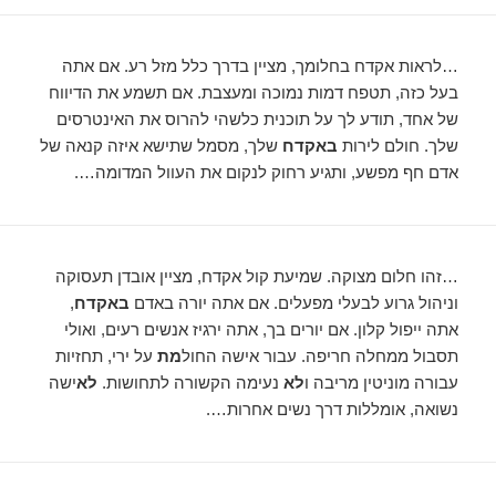
…לראות אקדח בחלומך, מציין בדרך כלל מזל רע. אם אתה
בעל כזה, תטפח דמות נמוכה ומעצבת. אם תשמע את הדיווח
של אחד, תודע לך על תוכנית כלשהי להרוס את האינטרסים
שלך. חולם לירות
באקדח
שלך, מסמל שתישא איזה קנאה של
אדם חף מפשע, ותגיע רחוק לנקום את העוול המדומה….
…זהו חלום מצוקה. שמיעת קול אקדח, מציין אובדן תעסוקה
וניהול גרוע לבעלי מפעלים. אם אתה יורה באדם
באקדח
,
אתה ייפול קלון. אם יורים בך, אתה ירגיז אנשים רעים, ואולי
תסבול ממחלה חריפה. עבור אישה החול
מת
על ירי, תחזיות
עבורה מוניטין מריבה ו
לא
נעימה הקשורה לתחושות.
לא
ישה
נשואה, אומללות דרך נשים אחרות….