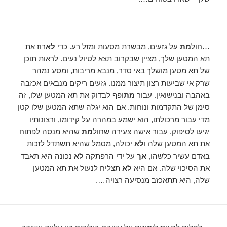
…חול
מת
על גזעים, מבשרת מסעות ומזל רע. כדי
לא
רוז את
תא המטען שלך, מציין שבקרוב תצא לטיול נעים. לראות תוכן
של תא מטען מושלך באי סדר, מנבא מריבות, ומסע נמהר
שרק אי שביעות רצון תיצור ממנו. גזעים ריקים מנבאים אכזבה
באהבה ובנישואין. עבור
מת
ופף לבדוק את תא המטען שלו, זה
סימן של התקדמות ונוחות. אם הוא יגלה שתא המטען שלו קטן
מדי עבור מרכולתו, הוא ישמע במהרה על קידומו, ורצונותיו
יגיעו לסיפוק. עבור אישה צעירה שחול
מת
שהיא מנסה לפתוח
את תא המטען שלה ו
לא
יכולה, מסמל שהיא תשתדל לזכות
באדם עשיר כלשהו, ​​
אך
על ידי הרפתקה
לא
נכונה היא תאבד
את הסיכוי שלה. אם היא
לא
תצליח לנעול את תא המטען
שלה, היא תתאכזב מנסיעה רצויה….