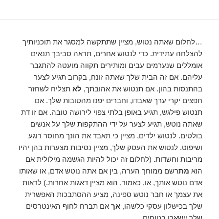
…לחלום שאתה נטוש, מציין שתתקשה למסגר את תוכניותיך
להצלחה עתידית. כדי לנטוש אחרים, תראה סביבך תנאים
אומללים שנערמים עבים ומותירים תקווה מועטה להתגבר
עליהם. אם זה הבית שלך שאתה זונח, בקרוב תגיע לצער
בהתנסות בהון. אם תנטוש את אהובתך,
לא
תצליח לשחזר
חפצים יקרי ערך שאבדו, וחברים יפנו מהטובות שלך. אם
תנטוש פילגש, תגיע באופן בלתי צפוי לירושה טובה. אם זו דת
שאתה נוטש, תגיע לצער על ידי ההתקפות שלך על אנשים
בולטים. לנטוש ילדים, מציין כי תאבד את הונך מחוסר רוגע
ושיפוט. לנטוש את העסק שלך, מציין נסיבות מצערות בהן יהיו
מריבות וחשדות. (לחלום זה יכול להיות הגשמה מילולית אם
הוא
מת
רשם ממוחך הערה, בין אם אתה נוטש אדם, או שאותו
אדם נוטש אותך, או, כאמור, הוא מציין דאגות אחרות.) לראות
את עצמך או חבר נוטש ספינה, מציע ההסתבכות האפשרית
שלך בכישלון עסקי כלשהו, ​​
אך
אם תברח לחוף האינטרסים
שלך יישארו בטוחים….