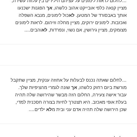
…לחלום לראות לימונים על עציהם הילידים בין עלווה עשירה,
מציין קנאה כלפי אובייקט אהוב כלשהו, ​​
אך
הפגנות ישכנעו
אותך באבסורד של המטען.
לא
כול לימונים, מנבא השפלה
ואכזבות. לימונים ירוקים, מציין מחלה וזיהום. לראות לימונים
מצומקים, מציין גירושין, אם נשוי, ונפרדות,
לא
והבים….
…לחלום שאתה נכנס לבעלות על אחוזה ענקית, מציין שתקבל
מורשת ביום רחוק כלשהו, ​​
אך
שונה לגמרי מהציפיות שלך.
עבור אישה צעירה, החלום הזה מבשר שהירושה שלה תהיה
בעלת אופי מאכזב. היא תצטרך לחיות בצורה חסכנית למדי,
שכן הירושה שלה תהיה אדם עני ובית מ
לא
ילדים….