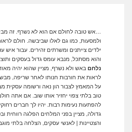
…אש טובה לחולם אם הוא לא נשרף. זה מבי
ולמסעות, כמו גם לאלו שביבשה. חולם לראות א
ילדים צייתנים ומשרתים זהירים. עבור איש 
והוא מסתכל, מנבא עומס גדול בעסקים ותוצא
נלחם
באש ולא נשרף, מציין שהוא יהיה מאוד 
לראות את חורבות חנותו לאחר שריפה, מבשר 
על המאמץ לצבור הון נאה ורשומה עסקית מב
טוב בלתי צפוי יחזיר אותו שוב. אם אתה חול
להפתעות נעימות רבות. יהיו לך חברים רחוק
גדולה, מציין בפני המלחים הפלגה רווחית ובט
והצטיינות | לאנשי עסקים, הצלחה בלתי מוג