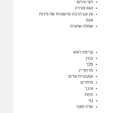
חצי עירום
אגא צעירה
עץ עם הרבה פרשנויות של פירות
אגס
שמלה שחורה
עֲרִיפַת רֹאשׁ
בֶּנזִין
פֶּלֶך
מרתף יין
אמבטיית אדים
מיתרים
אֵיבָר
תַחַת
כַּף
שדה פוטר