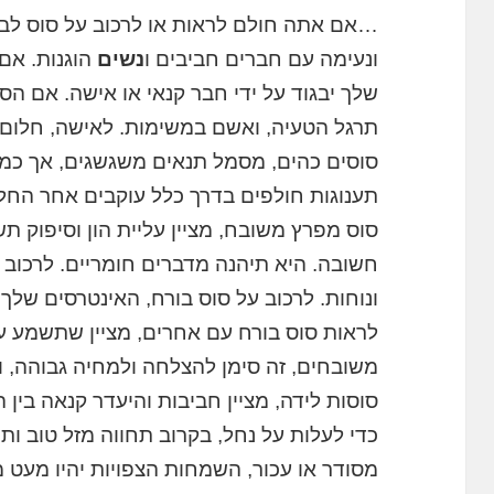
…אם אתה חולם לראות או לרכוב על סוס לבן,
ונעימה עם חברים חביבים ו
נשים
הוגנות. אם 
שלך יבגוד על ידי חבר קנאי או אישה. אם הס
תרגל הטעיה, ואשם במשימות. לאישה, חלום זה
סוסים כהים, מסמל תנאים משגשגים, אך כמות
תענוגות חולפים בדרך כלל עוקבים אחר החל
סוס מפרץ משובח, מציין עליית הון וסיפוק ת
חשובה. היא תיהנה מדברים חומריים. לרכוב א
ונוחות. לרכוב על סוס בורח, האינטרסים שלך
לראות סוס בורח עם אחרים, מציין שתשמע 
משובחים, זה סימן להצלחה ולמחיה גבוהה, 
סוסות לידה, מציין חביבות והיעדר קנאה בין 
כדי לעלות על נחל, בקרוב תחווה מזל טוב ו
מסודר או עכור, השמחות הצפויות יהיו מעט 