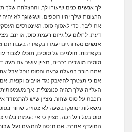
לך א
נשים
כנים שיעזרו לך, וההצלחה שלך ת
הרצונות שלך יהיו רופפים, ושגשוגך לא יהיה
את ליבך. כדי לאסוף סוס, האינטרסים העסקיי
דעת. לחלום על גיזום רעמת סוס, או זנב, מצי
א
נשים
ספרותיים יעמדו בקפידה בעבודתם וא
בקפדנות. חולמים על סוסים, תוכלו לצבור עו
סוסים מושכים רכבים, מציין עושר עם מעט 
אתה רוכב במעלה גבעה והסוס נופל אבל אתה 
אם כי תצטרך להיאבק נגד אויבים וקנאה. אם
העלייה שלך תהיה פנומנלית, אך משמעותית.
רוכבת על סוס שחור, מציין שיש להתמודד אית
משאלות יסופקו בשעה לא צפויה. שחור בסוסי
סוס בעל רגל רכה, מציין כי אי נעימות בלתי
המועדף אחרת. אם תנסה להתאים נעל שבורה