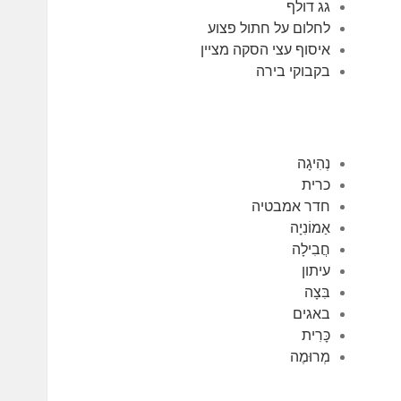
גג דולף
לחלום על חתול פצוע
איסוף עצי הסקה מציין
בקבוקי בירה
נְהִיגָה
כרית
חדר אמבטיה
אַמוֹנִיָה
חֲבִילָה
עיתון
בִּצָה
באגים
כָּרִית
מְרוּמֶה