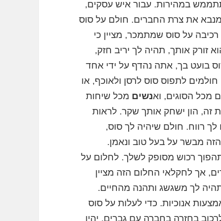
תממש במהירות. עבור איש עסקים,
 מנבא את צרת החברים. חולם על סוס
רכיבה על סוס שמתמכר, מציין כי
 זורק אותך, תהיה לך יריב חזק,
 בועט בך, אתה נהדף על ידי אחד
 חולמים לתפוס סוס לרסן ולאוכף, או
ם מכל הסוגים, וא
נשים
מכל שיחות
זה, הון ישחק אותך שקר. לראות
לך רווח. חולם שיהיה לך סוס,
ה מבשר על בעל טוב ונאמן.
הפוך רכוש מסופק לשלך. לחלום על
ים, אך לחקלאי החלום הזה מציין
תהיה לך משגשג ותהנה מהחיים.
עות אנוכיות. כדי לעלות על סוס
רכוב בחזרה בחברה עם גברים, יהיו