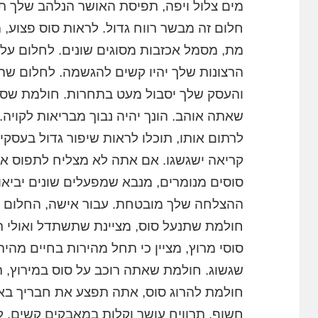
מים צלול ויפה, תפיסת האושר הנלהב שלך ת
חלום זה מבשר רווח גדול. לראות סוס פצוע,
מת, מסמל אכזבות מסוגים שונים. לחלום על 
הרצונות שלך יהיו קשים להגשמה. לחלום שהוא
והעסק שלך יסבול מעט בתחרות. חולמת שסוס
שאתה אוהב. הונך יהיה נבוך מבריאות לקויה.
לרתום אותו, תוכלו לראות שיפור גדול בעסקי
קריאה ישגשגו. אם אתה לא מצליח לתפוס את 
סוסים מנומרים, מנבא שמפעלים שונים יביאו 
ההצלחה שלך מובטחת. עבור אישה, החלום הז
חולמת שתנעל סוס, מציינת שתשתדל ואולי ת
סוסי מרוץ, מציין כי תחל מהירות בחיים מהיר
שגשוג. חולמת שאתה רוכב על סוס במירוץ, 
חולמת להרוג סוס, אתה תפצע את חבריך באמצ
חשוף, תרוויח עושר וקלות במאבקים קשים. ל