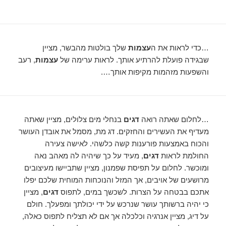
…כדי לראות את ה
עצמות
שלך בולטות מהבשר, מציין
שבגידה פועלת להרתיע אותך. לראות ערימה של
עצמות
, רעב
והשפעות מזהמות מקיפות אותך….
…לחלום שאתה רואה
דגים
בנחלי מים צלולים, מציין שאתה
מעדיף את העשירים והחזקים. דג מת, מסמל את אובדן העושר
והכוח באמצעות פורענות קשה כלשהי. לאישה צעירה
החולמת לראות
דגים
, מעיד על כך שיהיה לה מאהב נאה
ומוכשר. לחלום על תפיסת שפמנון, מציין שתביישו מעיצובים
מרושעים של אויבים, אך המזל והנוכחות המוחית שלכם יפלו
אתכם בבטחה על הצרות. לשכשך במים, לתפוס
דגים
, מציין
כי יהיה ברשותך עושר שנרכש על ידי יכולתך ומפעלך. חולם
על דיג, מציין אנרגיה וכלכלה אך אם לא תצליח לתפוס כאלה,