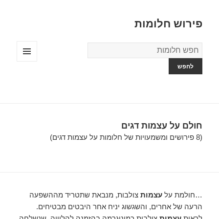
פירוש חלומות
מילון
החלומות
תפריטים
ווידג'טים
חולם על עצמות דגים
(8 פירושים ומשמעויות של חלומות על עצמות דגים)
…חולמת על
עצמות
צולבות, מנבאת שתטריד מההשפעה
הרעה של אחרים, והשגשוג יניח אחר היבטים מבטיחים.
לראות
עצמות
צולבות כמונוגרמה בהזמנה להלוויה, שנשלחה