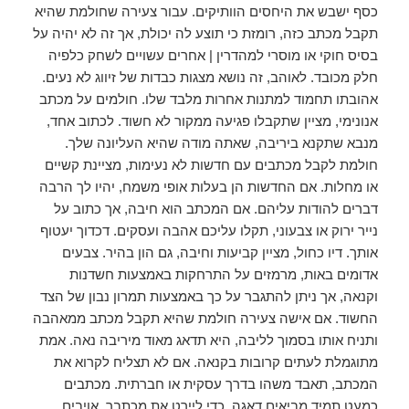
כסף ישבש את היחסים הוותיקים. עבור צעירה שחולמת שהיא
תקבל מכתב כזה, רומזת כי תוצע לה יכולת, אך זה לא יהיה על
בסיס חוקי או מוסרי למהדרין | אחרים עשויים לשחק כלפיה
חלק מכובד. לאוהב, זה נושא מצגות כבדות של זיווג לא נעים.
אהובתו תחמוד למתנות אחרות מלבד שלו. חולמים על מכתב
אנונימי, מציין שתקבלו פגיעה ממקור לא חשוד. לכתוב אחד,
מנבא שתקנא ביריבה, שאתה מודה שהיא העליונה שלך.
חולמת לקבל מכתבים עם חדשות לא נעימות, מציינת קשיים
או מחלות. אם החדשות הן בעלות אופי משמח, יהיו לך הרבה
דברים להודות עליהם. אם המכתב הוא חיבה, אך כתוב על
נייר ירוק או צבעוני, תקלו עליכם אהבה ועסקים. דכדוך יעטוף
אותך. דיו כחול, מציין קביעות וחיבה, גם הון בהיר. צבעים
אדומים באות, מרמזים על התרחקות באמצעות חשדנות
וקנאה, אך ניתן להתגבר על כך באמצעות תמרון נבון של הצד
החשוד. אם אישה צעירה חולמת שהיא תקבל מכתב ממאהבה
ותניח אותו בסמוך לליבה, היא תדאג מאוד מיריבה נאה. אמת
מתוגמלת לעתים קרובות בקנאה. אם לא תצליח לקרוא את
המכתב, תאבד משהו בדרך עסקית או חברתית. מכתבים
כמעט תמיד מביאים דאגה. כדי ליירט את מכתבך, אויבים