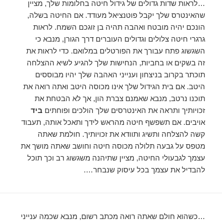
…לראות שדות גדולים של גידול חיטה בחלומות שלך, מציין
שהאינטרס שלך יקבל פוטנציאל מעודד. אם החיטה בשלה,
הונכם יהיה מובטח ואהבה תהיה בן זוגכם השמח. לראות
גרגרי חיטה צלולים וגדולים העוברים דרך הגורן, מנבא כי
השגשוג פתח עבורך את הפורטלים במלואם. כדי לראות את
זה בשקים או בחביות, הנחישות שלך להגיע לשיא ההצלחה
תוכתר בקרוב בניצחון וענייני האהבה שלך יהיו מבוססים
היטב. אם בית הגידול שלך אינו מכוסה היטב ואתה רואה את
תוכנו נרטב, מנבא שאמנם צברת הון, אך לא הבטחת את
זכויותיך ותראה את האינטרסים שלך הולכים ופוחתים
ביד
אויבים. אם תשפשף חיטה מהראש לידך ותאכל אותה, תעבוד
קשה להצלחה ותשיג ותוודא את זכויותיך. חולמת שאתה
מטפס על גבעה תלולה מכוסה חיטה וחושב שאתה מושך את
עצמך לגבעולי החיטה, מציין שתיהנה משגשוג רב וכך תוכל
להבדיל את עצמך בכל עיסוק שנבחר….
…כשהוא חולם שאתה רואה מכתב רשום, מנבא שכמה ענייני