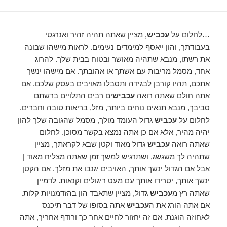
…לחלום על
עכביש
, מציין שאתה תהיה זהיר ואנרגטי
בעבודתך, והון ייאסף למימדים נעימים. לראות מישהו שבונה
את רשתו, מנבא שתהיה מאושר ובטוח בבית שלך. להרוג
אחד, מסמל מריבות עם אשתך או אהובתך. אם מישהו ינשך
אתכם, תהיו קורבן לבגידה ותסבלו מאויבים בעסק שלכם. אם
אתה חולם שאתה רואה
עכביש
ים רבים התלויים ברשתם
סביבך, מנבא תנאים נוחים ביותר, מזל, בריאות טובה וחברים.
לחלום על
עכביש
גדול העומד מולך, מסמל שהגובה שלך להון
יהיה מהיר, אלא אם כן אתה נמצא בקשר מסוכן. לחלום
שאתה רואה
עכביש
גדול מאוד וקטן שבא לקראתך, מציין
שתהיה לך משגשג, ושתרגיש למשך זמן שאתה מצליח מאוד |
אבל אם הגדול ינשך אותך, האויבים יגנבו את מזלך. אם הקטן
ינשך אותך, יטרידו אותך עם מעט ריגולים וקנאות. לדמיין
שאתה רץ מ
עכביש
גדול, מציין שתאבד הון בהזדמנויות קלות.
אם אתה הורג את ה
עכביש
אתה בסופו של דבר תיכנס
לאחוזה הוגנת. אם זה יחזור לחיים אחר כך ורודף אחריך, אתה