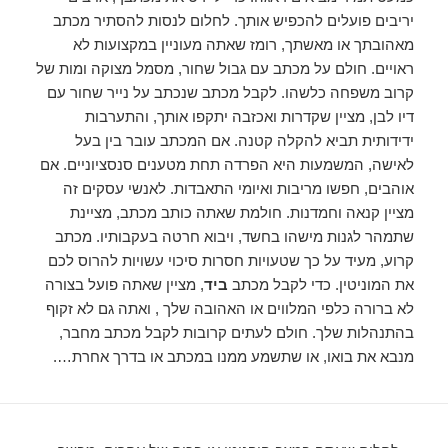
יריבים פועלים להכפיש אותך. לחלום לנסות להסתיר מכתב
מאהובתך או מאשתך, רומז שאתה מעוניין במקצועות לא
ראויים. חולם על מכתב עם גבול שחור, מסמל מצוקה ומות של
קרוב משפחה כלשהו. לקבל מכתב שנכתב על נייר שחור עם
דיו לבן, מציין שקדרות ואכזבה יתקפו אותך, והתערבות
ידידותית תביא להקלה קטנה. אם המכתב עובר בין בעל
לאישה, המשמעות היא הפרדה תחת מטענים סנסציוניים. אם
אוהבים, חפשו מריבות ואיומי התאבדות. לאנשי עסקים זה
מציין קנאה וחמדנות. חולמת שאתה כותב מכתב, מציינת
שתמהר לגנות מישהו בחשד, ויבוא חרטה בעקבותיו. מכתב
קרוע, מעיד על כך שטעויות חסרות סיכוי עשויות להרוס לכם
את המוניטין. כדי לקבל מכתב
ביד
, מציין שאתה פועל בצורה
לא ברורה כלפי המלווים או האהובה שלך , ואתה גם לא זקוף
בהתנהלות שלך. חולם לעתים קרובות לקבל מכתב מחבר,
מנבא את בואו, או שתשמע ממנו במכתב או בדרך אחרת….