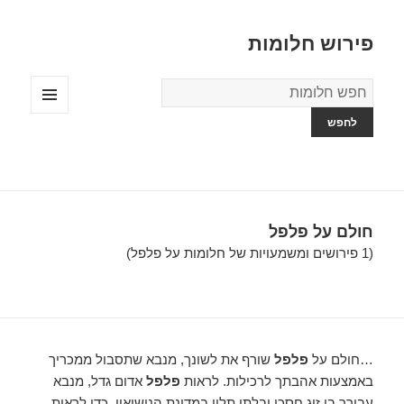
פירוש חלומות
מילון
החלומות
תפריטים
ווידג'טים
חולם על פלפל
(1 פירושים ומשמעויות של חלומות על פלפל)
…חולם על
פלפל
שורף את לשונך, מנבא שתסבול ממכריך
באמצעות אהבתך לרכילות. לראות
פלפל
אדום גדל, מנבא
עבורך בן זוג חסכן ובלתי תלוי במדינת הנישואין. כדי לראות