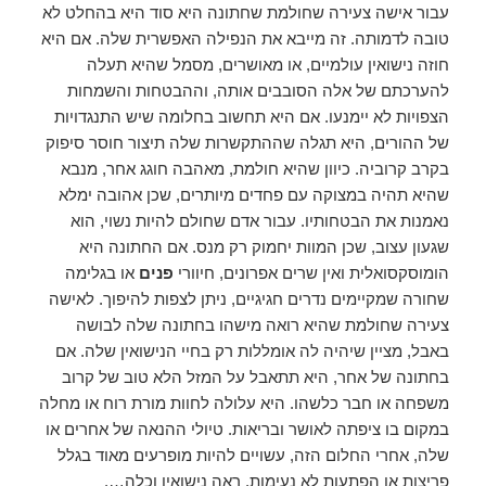
עבור אישה צעירה שחולמת שחתונה היא סוד היא בהחלט לא
טובה לדמותה. זה מייבא את הנפילה האפשרית שלה. אם היא
חוזה נישואין עולמיים, או מאושרים, מסמל שהיא תעלה
להערכתם של אלה הסובבים אותה, וההבטחות והשמחות
הצפויות לא יימנעו. אם היא תחשוב בחלומה שיש התנגדויות
של ההורים, היא תגלה שההתקשרות שלה תיצור חוסר סיפוק
בקרב קרוביה. כיוון שהיא חולמת, מאהבה חוגג אחר, מנבא
שהיא תהיה במצוקה עם פחדים מיותרים, שכן אהובה ימלא
נאמנות את הבטחותיו. עבור אדם שחולם להיות נשוי, הוא
שגעון עצוב, שכן המוות יחמוק רק מנס. אם החתונה היא
הומוסקסואלית ואין שרים אפרונים, חיוורי
פנים
או בגלימה
שחורה שמקיימים נדרים חגיגיים, ניתן לצפות להיפוך. לאישה
צעירה שחולמת שהיא רואה מישהו בחתונה שלה לבושה
באבל, מציין שיהיה לה אומללות רק בחיי הנישואין שלה. אם
בחתונה של אחר, היא תתאבל על המזל הלא טוב של קרוב
משפחה או חבר כלשהו. היא עלולה לחוות מורת רוח או מחלה
במקום בו ציפתה לאושר ובריאות. טיולי ההנאה של אחרים או
שלה, אחרי החלום הזה, עשויים להיות מופרעים מאוד בגלל
פריצות או הפתעות לא נעימות. ראה נישואין וכלה….