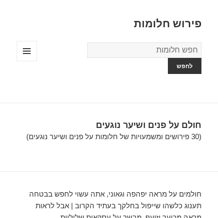
פירוש חלומות
מילון
החלומות
תפריטים
ווידג'טים
חולם על פנים ושיער נוגעים
(30 פירושים ומשמעויות של חלומות על פנים ושיער נוגעים)
חולמים על מראה יפהפה וגאוני, אתה עשוי לחפש בבטחה
תענוג כלשהו שייפול בחלקך בעתיד הקרוב | אבל לראות
מראה מכוער וזועף, מבשר על עסקאות שליליות….