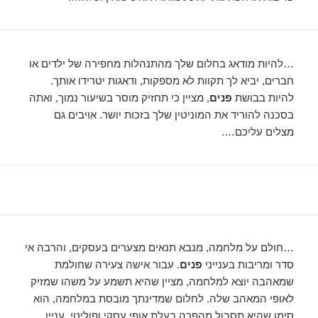
…להיות מודאג בחלום שלך מהתנהלות מחפירה של ילדים או
חברים, יביא לך תקוות לא מספקות, ודאגות יטרידו אותך.
להיות בבושת
פנים
, מציין כי תחזיק מוסר בשיעור נמוך, ואתה
בסכנה להוריד את המוניטין שלך בזכות יושר. אויבים גם
מצלים עליכם….
…חולם על מלחמה, מנבא תנאים מצערים בעסקים, והרבה אי
סדר ומריבות בענייני
פנים
. עבור אישה צעירה שחולמת
שמאהבה יוצא למלחמה, מציין שהיא תשמע על משהו שמזיק
לאופי המאהב שלה. לחלום שמדינתך מובסת במלחמה, הוא
סימן שהיא תסבול מהפכה בעלת אופי עסקי ופוליטי. עניין