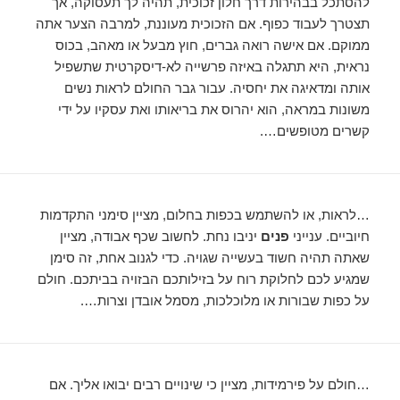
להסתכל בבהירות דרך חלון זכוכית, תהיה לך תעסוקה, אך
תצטרך לעבוד כפוף. אם הזכוכית מעוננת, למרבה הצער אתה
ממוקם. אם אישה רואה גברים, חוץ מבעל או מאהב, בכוס
נראית, היא תתגלה באיזה פרשייה לא-דיסקרטית שתשפיל
אותה ומדאיגה את יחסיה. עבור גבר החולם לראות נשים
משונות במראה, הוא יהרוס את בריאותו ואת עסקיו על ידי
קשרים מטופשים….
…לראות, או להשתמש בכפות בחלום, מציין סימני התקדמות
חיוביים. ענייני
פנים
יניבו נחת. לחשוב שכף אבודה, מציין
שאתה תהיה חשוד בעשייה שגויה. כדי לגנוב אחת, זה סימן
שמגיע לכם לחלוקת רוח על בזילותכם הבזויה בביתכם. חולם
על כפות שבורות או מלוכלכות, מסמל אובדן וצרות….
…חולם על פירמידות, מציין כי שינויים רבים יבואו אליך. אם