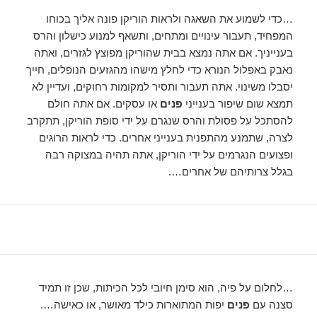
…כדי לשמוע את השאגה ולראות הוריקן פונה אליך בכוחו
המפחיד, תעבור עינויים ומתחים, ותשאף למנוע כישלון והרס
בענייניך. אם אתה נמצא בבית שהוריקן מפוצץ לגזרים, ואתה
נאבק באפלול הנורא כדי לחלץ מישהו מהגזעים הנופלים, חייך
יסבלו משינוי. אתה תעבור ותסיר למקומות רחוקים, ועדיין לא
תמצא שום שיפור בענייני
פנים
או עסקים. אם אתה חולם
להסתכל על פסולת והרס שנגרם על ידי סופת הוריקן, תתקרב
לצרה, שתמנע מהתפנית בענייני אחרים. כדי לראות הרוגים
ופצועים הנגרמים על ידי הוריקן, אתה תהיה במצוקה רבה
בגלל צרותיהם של אחרים….
…לחלום על פיה, הוא סימן חיובי לכל הכיתות, שכן זו תמיד
סצנה עם
פנים
יפות המתוארות כילד מאושר, או כאישה….