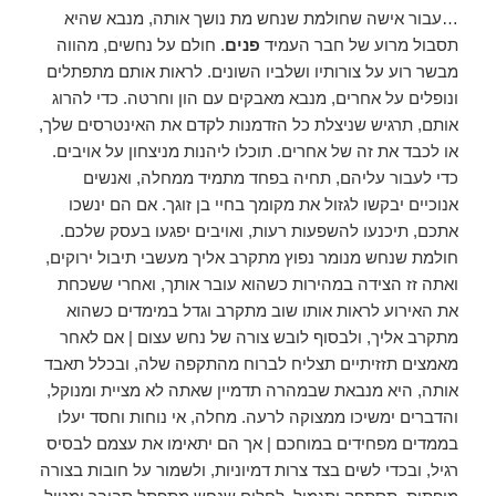
…עבור אישה שחולמת שנחש מת נושך אותה, מנבא שהיא
תסבול מרוע של חבר העמיד
פנים
. חולם על נחשים, מהווה
מבשר רוע על צורותיו ושלביו השונים. לראות אותם מתפתלים
ונופלים על אחרים, מנבא מאבקים עם הון וחרטה. כדי להרוג
אותם, תרגיש שניצלת כל הזדמנות לקדם את האינטרסים שלך,
או לכבד את זה של אחרים. תוכלו ליהנות מניצחון על אויבים.
כדי לעבור עליהם, תחיה בפחד מתמיד ממחלה, ואנשים
אנוכיים יבקשו לגזול את מקומך בחיי בן זוגך. אם הם ינשכו
אתכם, תיכנעו להשפעות רעות, ואויבים יפגעו בעסק שלכם.
חולמת שנחש מנומר נפוץ מתקרב אליך מעשבי תיבול ירוקים,
ואתה זז הצידה במהירות כשהוא עובר אותך, ואחרי ששכחת
את האירוע לראות אותו שוב מתקרב וגדל במימדים כשהוא
מתקרב אליך, ולבסוף לובש צורה של נחש עצום | אם לאחר
מאמצים תזזיתיים תצליח לברוח מהתקפה שלה, ובכלל תאבד
אותה, היא מנבאת שבמהרה תדמיין שאתה לא מציית ומנוקל,
והדברים ימשיכו ממצוקה לרעה. מחלה, אי נוחות וחסד יעלו
בממדים מפחידים במוחכם | אך הם יתאימו את עצמם לבסיס
רגיל, ובכדי לשים בצד צרות דמיוניות, ולשמור על חובות בצורה