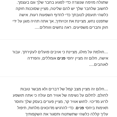
שתגלה מזימה שנוצרה כדי לפגוע בחבר שלך וגם בעצמך.
לחשוב שלחבר שלך יש להם שליטה, מציין שסוכנות חזקה
כלשהי תועסק לטובתך כדי להדוף השפעות רעות. אישה
שתפנט נחש, מציינת את זכויותיך, אך אתה תהיה מוגן על ידי
חוק וחברים משפיעים. ראה נחשים וזוחלים….
…חולמת על מזלג, מציינת כי אויבים פועלים לעקירתך. עבור
אישה, חלום זה מציין יחסי
פנים
אומללים, והפרדה
לאוהבים….
…חלום זה מציין מצב קמל של דברים ולא מבשר טובות
לחולם. לחלום על נשימה של אוויר חם עולה כי אתה תושפע
לרוע מדיכוי. לחוש אוויר קר, מציין פערים בעסק שלך וחוסר
תאימות ביחסי
פנים
. כדי להרגיש מדוכאים מלחות, תיפול
עליך קללה כלשהי שתשתטח ותסגור את השקפותיך