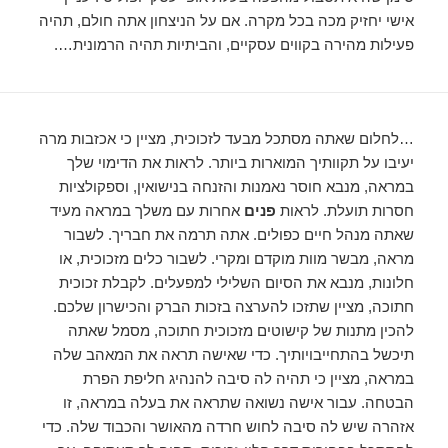
אישי יחזיק מכה בכל מקרה. אם על הניצחון אתה חולם, תהיה
פעילות מהירה בקווים עסקיים, והביתיות תהיה הרמונית….
…לחלום שאתה מסתכל מבעד לזכוכית, מציין כי אכזבות מרה
יעיבו על תקוותיך המוארות ביותר. לראות את הדימוי שלך
במראה, מנבא חוסר נאמנות והזנחה בנישואין, וספקולציות
חסרות תועלת. לראות
פנים
אחרות עם משלך במראה מעיד
שאתה מנהל חיים כפולים. אתה תרמה את חבריך. לשבור
מראה, מבשר מוות מוקדם ומקרי. לשבור כלים מזכוכית, או
חלונות, מנבא את הסיום השלילי למפעלים. לקבלת זכוכית
חתוכה, מציין שתזכו להערצה בזכות הברק והכישרון שלכם.
להכין מתנות של קישוטים מזכוכית חתוכה, מסמל שאתה
תיכשל בהתחייבויותיך. כדי שאישה תראה את המאהב שלה
במראה, מציין כי תהיה לה סיבה להנהיג חליפת הפרת
הבטחה. עבור אישה נשואה שתראה את בעלה במראה, זו
אזהרה שיש לה סיבה לחוש חרדה מהאושר והכבוד שלה. כדי