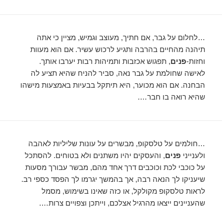
…לחלום על גבר, אם חתיך, מעוצב וגמיש, מציין כי אתה
תיהנה מהחיים בהרבה ותגיע לרכוש עשיר. אם הוא מעוות
וחזות-
פנים
, תפגוש אכזבות ותמיהות רבות יערבו אותך.
לאישה שחולמת על גבר נאה, סביר להניח שהיא תציע לה
הבחנה. אם הוא מכוער, היא תיתקל בבעיות באמצעות מישהו
שהיא רואה בו חבר….
…חולמים על טלסקופ, מבשרים על עונות שליליות לאהבה
ולענייני
פנים
, והעסקים יהיו משתנים ולא בטוחים. להסתכל
על כוכבי לכת וכוכבים דרך אחד מהם, מבשר עבורך מסעות
שיעניקו לך הנאה רבה, אך בהמשך יגרמו לך הפסד כספי רב.
לראות טלסקופ מקולקל, או כזה שאינו בשימוש, מסמל
שהעניינים ייצאו מהרגיל אצלכם, וייתכן וצפויים צרות….