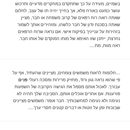
בשמיים, מעידה על כך שתתקדם במחקרים מדעיים ותרכוש
עושר כמעט באורח פלא, אך בחייך יהיה תו של עצב. לחלום
שאתה רואה רוח רפאים של קרוב משפחה או חבר, מציין
שאתה בסכנת זדון של חבר כלשהו, ​​ומזהירים אותך לשמור
בזהירות על ענייניך בפיקוח אישי. אם נראה שרוח הרפאים
נחרצת, ייתכן שזו האימא של מותו המוקדם של אותו חבר.
ראה מוות, מת….
…חלומות לראות משמשים צומחים, מציינים שהעתיד, אף על
פי שהוא נראה גוון ורוד, מחזיק מרירות ומסכה רעולי
פנים
עבורך. לאכול אותם מסמל את הגישה הקרובה של השפעות
פורענות. אם אחרים אוכלים אותם, הסביבה שלך תהיה לא
נעימה ולא נעימה למחשבותיך. חבר אומר: משמשים מציינים
שבזבזת זמן על זוטות או דברים קטנים חסרי ערך….