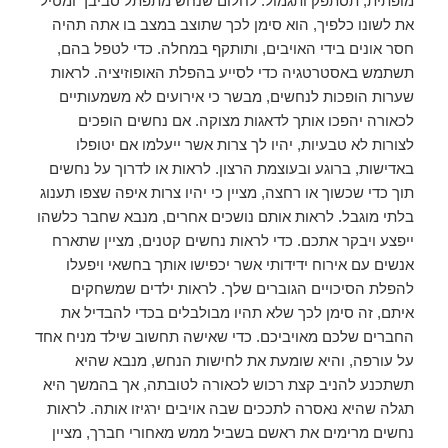
מופתית, תסתפק ותגמול. לחלום שנחש מתפתל סביבך ומטיל
את לשונו כלפיך, הוא סימן לכך שתוצב במצב בו אתה תהיה
חסר אונים בידי האויבים, ותותקף במחלה. כדי לטפל בהם,
תשתמש באסטרטגיה כדי לסייע בהפלת האופוזיציה. לראות
שערות הופכות לנחשים, מבשר כי אירועים לא משמעותיים
לכאורה יהפכו אותך לדאגות מצוקה. אם נחשים הופכים
לצורות לא טבעיות, יהיו לך צרות אשר ייעלמו אם יטופלו
באדישות, ברוגע ובעוצמת הרצון. לראות או לדרוך על נחשים
תוך כדי שכשוך או רחצה, מציין כי יהיו צרות איפה שצפו תענוג
בלתי מוגבל. לראות אותם נושכים אחרים, מנבא שחבר כלשהו
ייפצע ויבקר אתכם. כדי לראות נחשים קטנים, מציין שתארח
אנשים עם אירוח ידידותי אשר יכפישו אותך בחשאי ויפעלו
להפלת הסיכויים הגוברים שלך. לראות ילדים שמשחקים
איתם, זה סימן לכך שלא תהיו מבולבלים בכדי להבדיל את
החברים שלכם מאויביכם. כדי שאישה תחשוב שילד מניח אחד
על עורפה, והיא שומעת את לחישות הנחש, מנבא שהיא
תשתכנע להניב קצת רכוש לכאורה לטובתה, אך בהמשך היא
תגלה שהיא נאסרה לתככים שבה אויבים ירגיזו אותה. לראות
נחשים מרימים את ראשם בשביל ממש מאחורי חברך, מציין