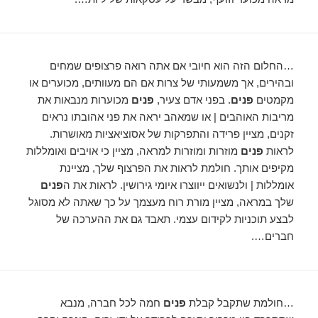
…החלום הזה הוא חיובי אם אתה רואה פרצופים שמחים
ובהירים, אך משמעותי של צרות אם הם מעוותים, מכוערים או
מקמטים
פנים
. בפני אדם צעיר,
פנים
מכוערות מנבאות את
מריבות האוהבים | או שמאהב יראה את פני אהובתו נראים
זקנים, מציין פרידה והתפרקות של אסוציאציות מאושרות.
לראות
פנים
מוזרות ומוזרות למראה, מציין כי אויבים ואומללות
מקיפים אותך. חולמת לראות את הפרצוף שלך, מציינת
אומללות | ולנשואים ייווצרו איומי גירושין. לראות את ה
פנים
שלך במראה, מציין מורת רוח מעצמך על כך שאתה לא מסוגל
לבצע תוכניות לקידום עצמי. תאבד גם את ההערכה של
חברים….
…חולמת שתקבל קבלת
פנים
חמה לכל חברה, מנבא