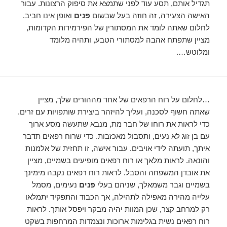
תגדיל אותם, תסע עוד לפני שתמצא את סיפוק הרצונות. עבור
האישה הצעירה, זה חוזה בעל שבשום
פנים
ואופן אינו חביב.
לחלום שאתה לומד את המסתורין של הפירמידות הקדומות,
מציין שתפתח אהבה למסתורי הטבע, ותהיה מלומד
ומלוטש….
…לחלום על רוח הרפאים של אחד מההורים שלך, מציין
שאתה חשוף לסכנה, ועליך להיזהר ביצירת שותפויות עם זרים.
כדי לראות את רוחו של חבר מת, מנבא שתעשה מסע ארוך
עם בן זוג לא נעים, ותסבול מאכזבות. כדי שרוח רפאים תדבר
איתך, תועתה לידי אויבים. עבור אישה, זו תחזית של אלמנות
והונאה. לראות מלאך או רוח רפאים מופיעים בשמיים, מציין
את אובדן המשפחה והסבל. לראות רוח רפאים נקבה מימינך
בשמיים וגבר משמאלך, שניהם בעלי
פנים
נעימים, מסמל
עלייה מהירה מאפילה לתהילה, אך הכבוד והתפקיד יתמלאו
רק למרחב קצר, שכן המוות יהיה מבקר ויפסל אותך. לראות
רוח רפאים נשית בגלימות ארוכות ונצמדות המרחפות בשקט