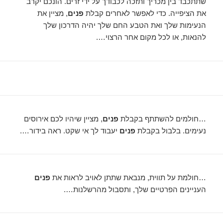
שתתכבד בין מכריך ותזכה לכבודך על ידי זרים. הונכם יקרב
את הציפייה. כדי לאפשר לאחרים קבלת
פנים
, מציין את
הנעימות שלך ואת הטבע החם שלך יהיה הדרכון שלך
להנאות, או לכל מקום אחר הרצוי….
…חולמים להשתתף בקבלת
פנים
, מציין שיהיו לכם אירוסים
נעימים. בלבול בקבלת
פנים
יעבוד לך אי שקט. ראה בידור….
…חולמת על תווית, מנבאת שתתן לאויב לראות את
פנים
העניינים הפרטיים שלך, ותסבול מהרשלנות….