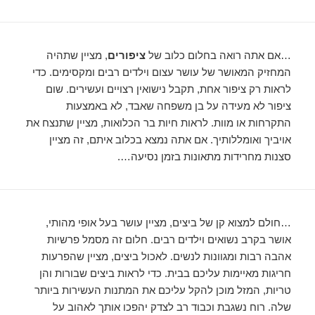
…אם אתה רואה בחלום כלוב של
ציפורים
, מציין שתהיה
המחזיק המאושר של עושר עצום וילדים רבים ומקסימים. כדי
לראות רק ציפור אחת, תקבל נישואין רצויים ועשירים. שום
ציפור לא מעידה על בן משפחה שאבד, לא באמצעות
התקרחות או מוות. לראות חיות בר הכלואות, מציין שתנצח את
אויביך ואומללותיך. אם אתה נמצא בכלוב איתם, זה מציין
סצנות מחרידות מתאונות בזמן נסיעה….
…חולם למצוא קן של ביצים, מציין עושר בעל אופי מהותי,
אושר בקרב נשואים וילדים רבים. חלום זה מסמל פרשיות
אהבה רבות ומגוונות לנשים. לאכול ביצים, מציין שהפרעות
חריגות מאיימות עליכם בבית. כדי לראות ביצים שבורות והן
טריות, המזל מוכן להקל עליכם את המתנות העשירות ביותר
שלה. רוח נשגבת וכבוד רב לצדק יהפכו אותך לאהוב על