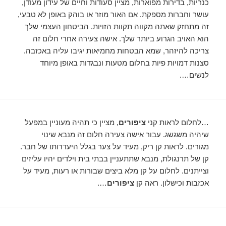
כנריות, בדירות מפוארות, מציין סעודות וחיים של עידון מעודן,
עושר וחברות מספקת. אם האור מוזר או בוהק באופן לא טבעי,
זה מתחזק שאתה מקווה תקוות הזויות. הביטחון העצמי שלך
הוא האויב הגרוע ביותר שלך. אישה צעירה אחרי חלום זה
צריכה להיזהר, שמא הבטחות מחמיאות יגיבו עליה באכזבה.
סצנות דמויות פיות בחלום מטעות ונבגדות באופן מיוחד
לנשים….
…לחלום לראות קני
ציפורים
, מציין כי תהיה מעוניין במפעל
שיהיה משגשג. עבור אישה צעירה חלום זה מנבא שינוי
מגורים. לראות קן ריק, מעיד על צער בגלל היעדרותו של חבר.
קן של תרנגולת, מנבא שתתעניין בבתי בית וילדים יהיו עליזים
וצייתנים. לחלום על קן מלא ביצים שבורות או רעות, מעיד על
אכזבות וכישלון. ראה קן
ציפורים
….