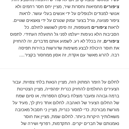
ציפורים
מחמיאות וחסרות שיר, מציין יחס חסר רחמים ולא
אנושי למנודים ולנופלים על ידי אנשים בעלי עושר. לראות
ציפור פצועה, גורל בצער עמוק שנגרם על ידי צאצאים שגויים.
לראות
ציפורים
מעופפות, זה סימן לשגשוג לחולם. כל
הסביבות הלא נעימות ייעלמו לפני גל התועלת העתידי. לתפוס
ציפורים
, זה בכלל לא רע. לשמוע אותם מדברים, זה להחזיק
את חוסר היכולת לבצע משימות שדורשות בהירות תפיסה
רבה. להרוג מאשר עם אקדח, זה אסון ממחסור בקציר….
לחלום על הזמר המתוק הזה, מציין הנאות בלתי צפויות. עבור
הצעירים החולמים להחזיק כנרית יפהפייה, מציין הצטיינות
ברמה גבוהה ומעבר מוצלח בעולם הספרותי, או סיום שמח
של החלום הצעיר של האהבה. לחלום אחד ניתן לך, מעיד על
מורשת מבורכת. כדי למסור כנרית, מציין כי תסבול מאכזבה
משאלותיך היקרות ביותר. לחלום שמת, מציין את חוסר
נאמנותם של חברים יקרים. התקדמות, רפרוף ושירה של