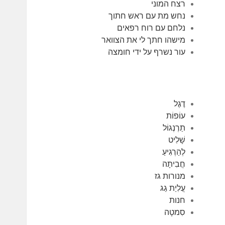
רצח המוני
נחש מת עם ראש חתוך
נלחם עם רוח רפאים
מישהו חתך לי את הצוואר
עור נשרף על ידי חומצה
דֶגֶל
עוֹפוֹת
תַרְנְגוֹל
שָׁלִיט
לְהַרְגִיעַ
חֲבִיתָה
מנורות גז
עֲלִיַת גַג
חנות
סִמטָה