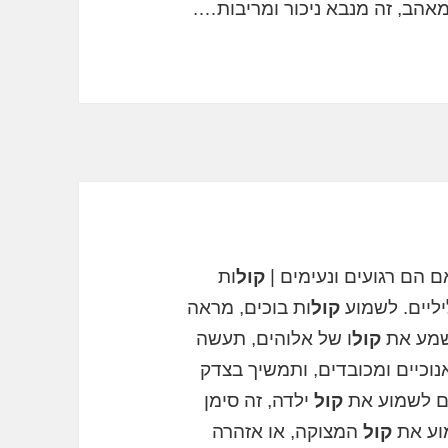
אהב, זה מנבא ניכור ומריבות….
אם הם רגועים ונעימים |
קול
ות
יליים. לשמוע
קול
ות בוכים, מראה
תשמע את
קול
ו של אלוהים, תעשה
נוכיים ומכובדים, ותמשיך בצדק
אם לשמוע את
קול
ילדה, זה סימן
וע את
קול
המצוקה, או אזהרה