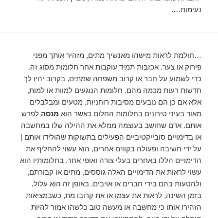
נעימות….
…חולמת לראות מישהו מאנשיך מתים, מזהיר אותך מפני
פירוק או צער. אכזבות תמיד עוקבות אחר חלומות מסוג זה.
כדי לשמוע על חבר או קרוב משפחה שמתים, בקרוב יהיו לך
חדשות רעות מכמה מהם. חלומות הנוגעים למוות או למות,
אלא אם כן הם נובעים מסיבות רוחניות, מטעים ומבלבלים
מאוד בעיני טירונים בחלומות החלום כאשר הוא
מנסה
לפרש
אותם. אדם שחושב בעוצמה ממלא את ההילה שלו במחשבה
או בדימויים סובייקטיביים הפעילים בתשוקות שהולידו אותם |
על ידי חשיבה ופעולה בקווים אחרים, הוא עשוי להחליף את
הדימויים הללו באחרים בעלי צורה ואופי אחר. בחלומותיו הוא
עשוי לראות את הדימויים האלה גוססים, מתים או קבורתם,
ולהטעות בהם בידי חברים או אויבים. באופן זה הוא עלול,
בזמן השינה, לראות את עצמו או את קרובו מת, כשבמציאות
הזהירו אותו כי מחשבה או מעשה טוב כלשהו אמור להיות