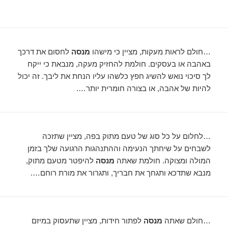
…חולם לראות מעקות, מציין כי מישהו
מנסה
לחסום את דרכך
באהבה או בעסקים. חולמת להחזיק מעקה, מנבאת כי ייקח
לך סיכוי נואש להשיג חפץ כלשהו עליו הנחת את ליבך. זה יכול
להיות של אהבה, או בצורה חומרית יותר….
…לחלום על כל סוג של טעם מתוק בפה, מציין שתזכה
לשבחים על שיחתך הנעימה וההתנהגות הרגועה שלך בזמן
המולה ומצוקה. חולמת שאתה
מנסה
להיפטר מטעם מתוק,
מנבא שתדכא ותגחך את חבריך, ותגרור את מורת רוחם….
…חולם שאתה
מנסה
לפתור חידות, מציין שתעסוק במיזם