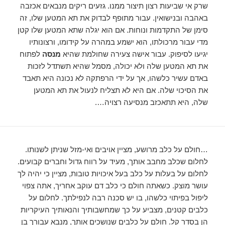
שרק אי שביעות רצון תיצור ממנו. גזעים ריקים מנבאים אכזבה
באהבה ובנישואין. עבור מתופף לבדוק את תא המטען שלו, זה
סימן של התקדמות ונוחות. אם הוא יגלה שתא המטען שלו קטן
מדי עבור מרכולתו, הוא ישמע במהרה על קידומו, ורצונותיו
יגיעו לסיפוק. עבור אישה צעירה שחולמת שהיא
מנסה
לפתוח
את תא המטען שלה ולא יכולה, מסמל שהיא תשתדל לזכות
באדם עשיר כלשהו, ​​אך על ידי הרפתקה לא נכונה היא תאבד
את הסיכוי שלה. אם היא לא תצליח לנעול את תא המטען
שלה, היא תתאכזב מנסיעה רצויה….
…חולם על כלב מרושע, מציין אויבים ואי-מזל שניתן לשנותו.
לחלום שכלב מחבב אותך, מעיד על רווח גדול וחברים קבועים.
לחלום על בעלות על כלב בעל איכויות טובות, מציין כי יהיה לך
עושר מוצק. כשאתה חולם כי כלב דם עוקב אחריך, אתה צפוי
ליפול בפיתוי כלשהו, ​​בו יש סכנה רבה לנפילתך. לחלום על
כלבים קטנים, מצביע על כך שמחשבותיך והנאותיך העיקריות
הן בסדר קל. חולם על כלבים שנושכים אותך, מנבא עבורך בן