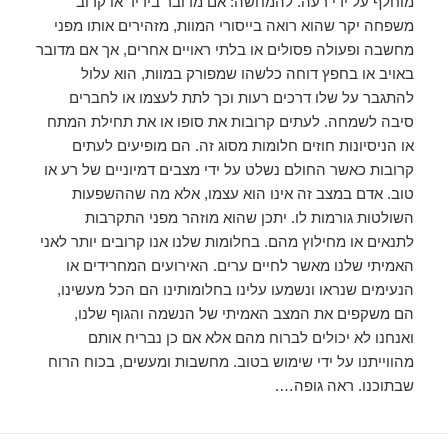
מוחלף על ידי רעה. להמחשה: אם מדובר בידיד או קרוב
משפחה יקר שהוא רואה בייסורי המוות, מזהירים אותו מפני
מחשבה ופעולה פסולים או בלתי ראויים אחרים, אך אם מדובר
באויב או בחפץ דוחה כלשהו שמפורק במוות, הוא עלול
להתגבר על שלו דרכים רעות וכך לתת לעצמו או לחברים
סיבה לשמחה. לעתים קרובות את סופו או את תחילת המתח
או הניסיונות חוזים חלומות מסוג זה. הם מופיעים לעתים
קרובות כאשר החולם נשלט על ידי מצבים דמיוניים של רע או
טוב. אדם במצב זה אינו הוא עצמו, אלא מה שההשפעות
השולטות גורמות לו. יתכן שהוא מוזהר מפני התקרבות
לתנאים או מחילוץ מהם. בחלומות שלנו אנו קרובים יותר לאני
האמיתי שלנו מאשר לחיים ערים. האירועים המחרידים או
הנעימים שנראו ונשמעו עלינו בחלומותינו הם הכל מעשינו,
הם משקפים את המצב האמיתי של הנשמה והגוף שלנו,
ואנחנו לא יכולים לברוח מהם אלא אם כן נבריח אותם
מהווייתנו על ידי שימוש בטוב. מחשבות ומעשים, בכוח הרוח
שבתוכנו. ראה גופה….