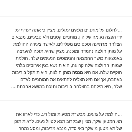
…לחלום על מותניים מלאים עגולים, מציין כי אתה יעדיף על
ידי הפצה נעימה של הון. מותניים קטנים ולא טבעיים, מנבאים
הצלחה מרתיעה וסכסוכים מפלילים. לאישה צעירה החולמת
על מותן חולצה נחמדה ומוכנה, מציין שהיא תזכה להערצה
באמצעות כושר ההמצאה והנימוסים הנעימים שלה. חולמת
שמותן החולצה שלה קרועה, היא תינשא בגין אירוסים בלתי
חוקיים שלה. אם היא
מנסה
מותן חולצה, היא תיתקל ביריבות
באהבה, אך אם היא תצליח להתאים את המותניים לאדם
שלה, היא תילחם בהצלחה ביריבות ותזכה במושא אהבתה….
…חולמת על גזעים, מבשרת מסעות ומזל רע. כדי לארוז את
תא המטען שלך, מציין שבקרוב תצא לטיול נעים. לראות תוכן
של תא מטען מושלך באי סדר, מנבא מריבות, ומסע נמהר