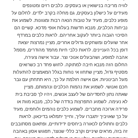
לוויה מריבה בנישואין או בעסקים. כלבים רזים ומטונפים
מעידים על כישלון בעסקים, גם מחלה בקרב ילדים. לחלום על
מופע כלבים, מעיד על טובות הנאה רבות ומגוונות. לשמוע את
נביחות הכלבים, מנבא חדשות בעלות אופי מדכא. קשיים הם
הסיכוי הגבוה ביותר לעקוב אחריהם. לראות כלבים במרדף
אחר שועלים ומשחקים גדולים אחרים, מציין נמרצות יוצאת
דופן בכל העניינים. לראות כלבי חיות מחמד מהודרים, מסמל
אהבה למופע, ושהבעלים אנוכי וצר. עבור אישה צעירה,
החלום הזה מנבא חיבה למתוקה. לחוש פחד רב כשרואים
מסטיף גדול, מציין שתחוו אי נוחות בגלל המאמצים להתעלות
מעל הבינוניות. אם אישה חולמת על כך, היא תתחתן עם גבר
חכם ואנושי. לשמוע את נהמות הכלבים ונהמותם, מציין
שאתה נתון לחסדיהם של לעצב אנשים, ויהיו לך סביבת בית
לא נעימה. לשמוע התפרצות בודדה של כלב, מנבא מוות או
פרידה ארוכה מחברים. לשמוע כלבים נוהמים ולוחמים, מעיד
על כך שאויביך יתגברו עליך, וחייך יתמלאו בדיכאון. לראות
כלבים וחתולים לכאורה ביחסים ידידותיים, ופתאום מסתובבים
זה בזה, מראים שיניים וקרב כללי שנוצר, תפגוש אסון באהבה