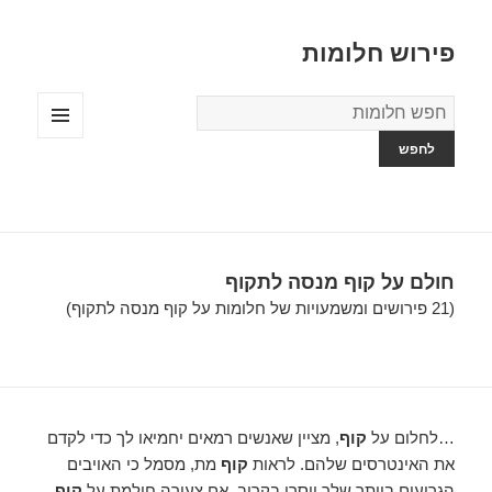
פירוש חלומות
מילון
החלומות
תפריטים
ווידג'טים
חולם על קוף מנסה לתקוף
(21 פירושים ומשמעויות של חלומות על קוף מנסה לתקוף)
…לחלום על
קוף
, מציין שאנשים רמאים יחמיאו לך כדי לקדם
את האינטרסים שלהם. לראות
קוף
מת, מסמל כי האויבים
הגרועים ביותר שלך יוסרו בקרוב. אם צעירה חולמת על
קוף
,