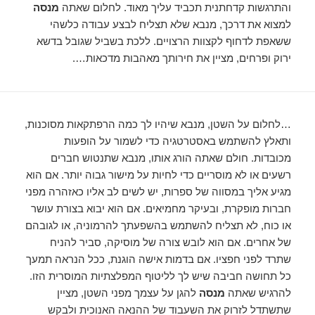
והתרגשות קדחתנית תכביד עליך מאוד. לחלום שאתה
מנסה
למצוא את דרכך, מנבא שלא תצליח לבצע עבודה כלשהי
ששאפת לדחוף לקצוות הרצויים. ללכת בשביל שגובל בדשא
ירוק ופרחים, מציין את חירותך מאהבות מדכאות….
…לחלום על השטן, מנבא שיהיו לך כמה הרפתקאות מסוכנות,
ותאלץ להשתמש באסטרטגיה כדי לשמור על הופעות
מכובדות. חולם שאתה הורג אותו, מנבא שתנטוש חברים
רשעים או לא מוסריים כדי לחיות על מישור גבוה יותר. אם הוא
מגיע אליך במסווה של ספרות, יש לשים לב אליו כאזהרה מפני
חברות מופקרת, ובעיקר מחמיאים. אם הוא יבוא בצורת עושר
או כוח, לא תצליח להשתמש בהשפעתך להרמוניה, או לגובהם
של אחרים. אם הוא לובש צורה של מוסיקה, סביר להניח
שתרד לפני חפציו. אם בדמות אישה הוגנת, ככל הנראה תמעך
כל תחושה חביבה שיש לך לליטוף המפלצתיות המוסרית הזו.
להרגיש שאתה
מנסה
להגן על עצמך מפני השטן, מציין
שתשתדל לזרוק את השעבוד של ההנאה האנוכית ולבקש