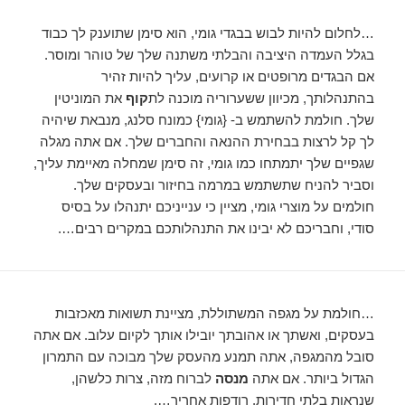
…לחלום להיות לבוש בבגדי גומי, הוא סימן שתוענק לך כבוד
בגלל העמדה היציבה והבלתי משתנה שלך של טוהר ומוסר.
אם הבגדים מרופטים או קרועים, עליך להיות זהיר
בהתנהלותך, מכיוון ששערוריה מוכנה לת
קוף
את המוניטין
שלך. חולמת להשתמש ב- {גומי} כמונח סלנג, מנבאת שיהיה
לך קל לרצות בבחירת ההנאה והחברים שלך. אם אתה מגלה
שגפיים שלך יתמתחו כמו גומי, זה סימן שמחלה מאיימת עליך,
וסביר להניח שתשתמש במרמה בחיזור ובעסקים שלך.
חולמים על מוצרי גומי, מציין כי ענייניכם יתנהלו על בסיס
סודי, וחבריכם לא יבינו את התנהלותכם במקרים רבים….
…חולמת על מגפה המשתוללת, מציינת תשואות מאכזבות
בעסקים, ואשתך או אהובתך יובילו אותך לקיום עלוב. אם אתה
סובל מהמגפה, אתה תמנע מהעסק שלך מבוכה עם התמרון
הגדול ביותר. אם אתה
מנסה
לברוח מזה, צרות כלשהן,
שנראות בלתי חדירות, רודפות אחריך….