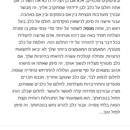
ובעיסוקים עולמיים, אלא אם כן תצליח לדכא את השורה. אם
אתה חולם על כלב לבן ידידותי שמתקרב אליך, זה מבשר
עבורך מעורבות מנצחת בין אם בעסקים ובין אם באהבה.
עבור אישה זה סימן לנישואין מוקדמים. חולם על כלב בעל
ראש רב, אתה
מנסה
לשמור על יותר מדי ענפי עסק בו זמנית.
הצלחה תמיד באה עם ריכוז אנרגיות. אדם שרוצה להצליח
בכל דבר צריך להזהיר על ידי החלום הזה. חולמת על כלב
מטורף, המאמצים המאומצים ביותר שלך לא יביאו לתוצאות
הרצויות, ומחלה קטלנית עשויה להיאחז בחיוניות שלך. אם
כלב מטורף מצליח לנשוך אותך, זה סימן שאתה או מישהו
אהוב נמצאים על סף שיגעון, ועלולה להתרחש טרגדיה עגומה.
לחלום לנסוע לבד, עם כלב שעוקב אחריך, מנבא חברים
סטנדים והתחייבויות מוצלחות. לחלום על כלבים ששוחים,
מציין עבורכם מתיחה קלה לאושר ולעושר. לחלום שכלב הורג
חתול בנוכחותך, הוא משמעותי של התנהלות רווחית וקצת
הנאה בלתי צפויה. עבור כלב להרוג נחש בנוכחותך, זה סימן
למזל טוב…