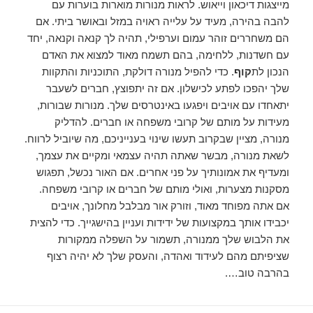
מייצגות דיכאון וייאוש. לראות מנורות מוארות בוערות עם
להבה בהירה, מעיד על עלייה ראויה במזל ובאושר ביתי. אם
הם משחררים זוהר עמום וערפילי, תהיה לך קנאה וקנאה, יחד
עם חשדנות, ללחימה, בהם תשמח מאוד למצוא את האדם
הנכון לת
קוף
. כדי להפיל מנורה דולקת, התוכניות והתקוות
שלך יהפכו לפתע לכישלון. אם זה יתפוצץ, חברים לשעבר
יתאחדו עם אויבים ויפגעו באינטרסים שלך. מנורות שבורות,
מעידות על מותם של קרובי משפחה או חברים. להדליק
מנורה, מציין שבקרוב תעשו שינוי בענייניכם, מה שיוביל לרווח.
לשאת מנורה, מבשר שאתה תהיה עצמאי ומקיים את עצמך,
ומעדיף את אמונותיך על פני אחרים. אם האור נכשל, תפגוש
מסקנות מצערות, ואולי מותם של חברים או קרובי משפחה.
אם אתה מפוחד מאוד, וזורק אור מבלבל מחלונך, אויבים
יכבידו אותך במקצועות של ידידות ועניין בהישגייך. כדי להצית
את הלבוש שלך ממנורה, תשמור על השפלה ממקורות
שציפיתם מהם לעידוד ואהדה, והעסק שלך לא יהיה רצוף
בהרבה טוב….