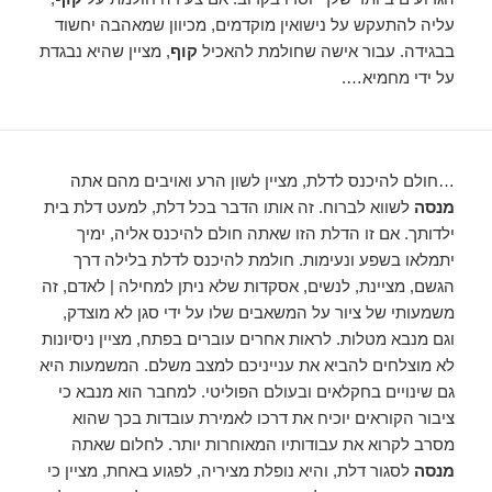
עליה להתעקש על נישואין מוקדמים, מכיוון שמאהבה יחשוד
בבגידה. עבור אישה שחולמת להאכיל
קוף
, מציין שהיא נבגדת
על ידי מחמיא….
…חולם להיכנס לדלת, מציין לשון הרע ואויבים מהם אתה
מנסה
לשווא לברוח. זה אותו הדבר בכל דלת, למעט דלת בית
ילדותך. אם זו הדלת הזו שאתה חולם להיכנס אליה, ימיך
יתמלאו בשפע ונעימות. חולמת להיכנס לדלת בלילה דרך
הגשם, מציינת, לנשים, אסקדות שלא ניתן למחילה | לאדם, זה
משמעותי של ציור על המשאבים שלו על ידי סגן לא מוצדק,
וגם מנבא מטלות. לראות אחרים עוברים בפתח, מציין ניסיונות
לא מוצלחים להביא את ענייניכם למצב משלם. המשמעות היא
גם שינויים בחקלאים ובעולם הפוליטי. למחבר הוא מנבא כי
ציבור הקוראים יוכיח את דרכו לאמירת עובדות בכך שהוא
מסרב לקרוא את עבודותיו המאוחרות יותר. לחלום שאתה
מנסה
לסגור דלת, והיא נופלת מציריה, לפגוע באחת, מציין כי