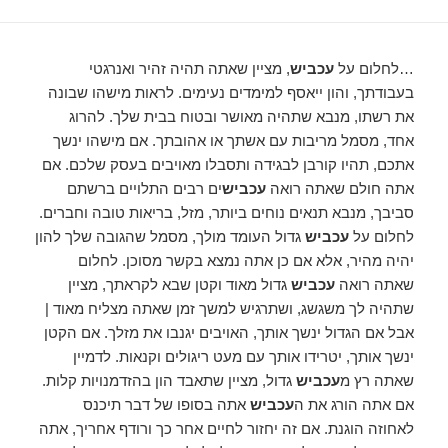
…לחלום על
עכביש
, מציין שאתה תהיה זהיר ואנרגטי
בעבודתך, והון ייאסף למימדים נעימים. לראות מישהו שבונה
את רשתו, מנבא שתהיה מאושר ובטוח בבית שלך. להרוג
אחד, מסמל מריבות עם אשתך או אהובתך. אם מישהו ינשך
אתכם, תהיו קורבן לבגידה ותסבלו מאויבים בעסק שלכם. אם
אתה חולם שאתה רואה
עכביש
ים רבים התלויים ברשתם
סביבך, מנבא תנאים נוחים ביותר, מזל, בריאות טובה וחברים.
לחלום על
עכביש
גדול העומד מולך, מסמל שהגובה שלך להון
יהיה מהיר, אלא אם כן אתה נמצא בקשר מסוכן. לחלום
שאתה רואה
עכביש
גדול מאוד וקטן שבא לקראתך, מציין
שתהיה לך משגשג, ושתרגיש למשך זמן שאתה מצליח מאוד |
אבל אם הגדול ינשך אותך, האויבים יגנבו את מזלך. אם הקטן
ינשך אותך, יטרידו אותך עם מעט ריגולים וקנאות. לדמיין
שאתה רץ מ
עכביש
גדול, מציין שתאבד הון בהזדמנויות קלות.
אם אתה הורג את ה
עכביש
אתה בסופו של דבר תיכנס
לאחוזה הוגנת. אם זה יחזור לחיים אחר כך ורודף אחריך, אתה