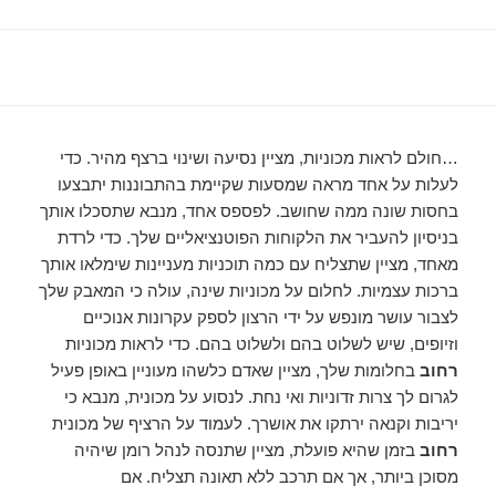
…חולם לראות מכוניות, מציין נסיעה ושינוי ברצף מהיר. כדי
לעלות על אחד מראה שמסעות שקיימת בהתבוננות יתבצעו
בחסות שונה ממה שחושב. לפספס אחד, מנבא שתסכלו אותך
בניסיון להעביר את הלקוחות הפוטנציאליים שלך. כדי לרדת
מאחד, מציין שתצליח עם כמה תוכניות מעניינות שימלאו אותך
ברכות עצמיות. לחלום על מכוניות שינה, עולה כי המאבק שלך
לצבור עושר מונפש על ידי הרצון לספק עקרונות אנוכיים
וזיופים, שיש לשלוט בהם ולשלוט בהם. כדי לראות מכוניות
רחוב
בחלומות שלך, מציין שאדם כלשהו מעוניין באופן פעיל
לגרום לך צרות זדוניות ואי נחת. לנסוע על מכונית, מנבא כי
יריבות וקנאה ירתקו את אושרך. לעמוד על הרציף של מכונית
רחוב
בזמן שהיא פועלת, מציין שתנסה לנהל רומן שיהיה
מסוכן ביותר, אך אם תרכב ללא תאונה תצליח. אם