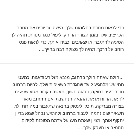
כדי לראות מנורת בחלומות שלך, מישהו זר יוכיח את החבר
הכי יציב שלך בזמן הצורך הדוחק. ליפול כנגד מנורת, תהיה לך
הטעיה להתגבר, או שאויבים יכבידו אותך. כדי לראות פנס
רוחב על דרכך, תהיה לך מצוקה רבה בחייך….
…חולם שאתה הולך ב
רחוב
, מנבא מזל רע ודאגות. כמעט
תתייאש מלהגיע ליעד שהגדרת בשאיפות שלך. להיות ב
רחוב
מוכר בעיר רחוקה, ונראה חשוך, תעשה בקרוב מסע שלא יתן
לך את הרווח או את ההנאה הנחשבת. אם ה
רחוב
מואר
בצורה מבריקה, תוכלו לעסוק בהנאה שתעבור במהירות ולא
תשאיר שום נחמה. לעבור ב
רחוב
ולהרגיש נבהל שמא בריון
יתקוף אותך, מציין שאתה מעז על אדמה מסוכנת לקידום
ההנאה או העסק שלך….