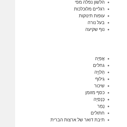
הלשון נפלה מפי
רגליים מלוכלכות
עופות תינוקות
בעל נורה
נוף שקיעה
אֲפִיָה
גחלים
הַלוָיָה
גִילוּף
שיכור
כסף מזומן
כְּנֵסִיָה
נָמֵר
חתולים
תיבת דואר של ארצות הברית