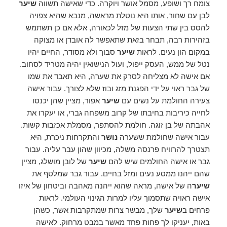
צומח רך ושופע, מסמל אושר ויוקרה. כדי שאישה תשווה
שיער
לבן עם שחור, אותו היא נוטלת מראשה, מנבא שהיא צפויה
להסס בין שתי הצעות של מזל לכאורה, אלא אם כן תשתמש
בזהירות רבה, תבחר בזאת שתאפשר לה אובדן או מצוקה
במקום הון נעים. לראות
שיער
סבוך ולא מסודר, החיים יהיו
נטל של ממש, העסק ייפול, ועול הנישואין יהיה מטריד לסחוב.
אם אישה לא מצליחה לסרק את שערה, היא תאבד את שמו
של גבר ראוי על ידי הפגנת מזג ובוז שלא לצורך. עבור אישה
צעירה החולמת על נשים עם
שיער
אפור, מציין שהן יכנסו
לחייה כיריבות בחיבתו של קרוב משפחה גברי, או יעקרו את
אהבתה של בן זוגה. חולמת להסתפר, מסמלת אכזבות קשות.
עבור אישה שחולמת ששערה
נושר
והתקרחות ניכרת, היא
תצטרך להרוויח פרנסה משלה, מכיוון שהון עבר עליה. עבור
גבר או אישה החולמים שיש להם
שיער
של לובן מושלג, מציין
שהם ייהנו ממסע נעים ומזל בחיים. עבור גבר שמלטף את
שיער
ה של אישה, מראה שהוא ייהנה מאהבה וביטחון של איזו
אישה ראויה שתסמוך עליו למרות הגינוי העולמי. לראות
פרחים ב
שיער
שלך, מבשר צרות שמתקרבות אשר, כשהן
באות, יעניקו לך פחות פחד מאשר במבט מרחוק. לאישה