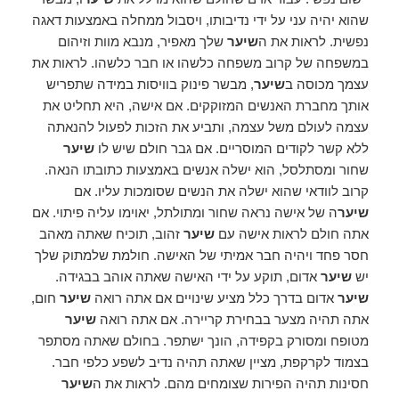
שהוא יהיה עני על ידי נדיבותו, ויסבול ממחלה באמצעות דאגה
נפשית. לראות את ה
שיער
שלך מאפיר, מנבא מוות וזיהום
במשפחה של קרוב משפחה כלשהו או חבר כלשהו. לראות את
עצמך מכוסה ב
שיער
, מבשר פינוק בוויסות במידה שתפריש
אותך מחברת האנשים המזוקקים. אם אישה, היא תחליט את
עצמה לעולם משל עצמה, ותביע את הזכות לפעול להנאתה
ללא קשר לקודים המוסריים. אם גבר חולם שיש לו
שיער
שחור ומסתלסל, הוא ישלה אנשים באמצעות כתובתו הנאה.
קרוב לוודאי שהוא ישלה את הנשים שסומכות עליו. אם
שיער
ה של אישה נראה שחור ומתולתל, יאוימו עליה פיתוי. אם
אתה חולם לראות אישה עם
שיער
זהוב, תוכיח שאתה מאהב
חסר פחד ויהיה חבר אמיתי של האישה. חולמת שלמתוק שלך
יש
שיער
אדום, תוקע על ידי האישה שאתה אוהב בבגידה.
שיער
אדום בדרך כלל מציע שינויים אם אתה רואה
שיער
חום,
אתה תהיה מצער בבחירת קריירה. אם אתה רואה
שיער
מטופח ומסורק בקפידה, הונך ישתפר. בחולם שאתה מסתפר
בצמוד לקרקפת, מציין שאתה תהיה נדיב לשפע כלפי חבר.
חסינות תהיה הפירות שצומחים מהם. לראות את ה
שיער