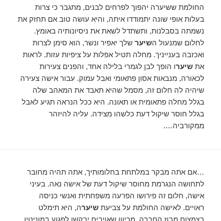
החולמת ששיערה יהפוך לפרחים לבנים, מתגבר כי צרות
בעלות אופי שונה יתמודדו איתה, והיא עושה טוב אם תחזק את
נשמתה בסבלנות, ותשתדל לשאת את ניסיונותיה באומץ.
לחלום שמנעול ה
שיער
שלך יאפיר ונשר, הוא סימן לצרות
ואכזבה בענייניך. מחלה תטיל אפלות על ציפיות עזות. לראות
את
שיער
ו הופך לבן לגמרי בלילה אחד, והפנים צעירות
לכאורה, מנבאות אסון פתאומי ואבל עמוק. עבור אישה צעירה
שיהיה לה חלום זה, מסמל שהיא תאבד את המאהב שלה
בגלל מחלה פתאומית או תאונה. היא ככל הנראה תגיע לאבל
בגלל חוסר שיקול דעת כלשהו מצידה. עליה להיזהר
ממקורביה….
…אם אתה מבקר במלתחת בחלומותיך, אתה תהיה מחובר
לתחושה הנגרמת מחוסר שיקול דעת של אישה נאה. בעיני
אישה, חלום זה פירושו הפרעה משפחתית ואנשי כניסה
ראויים. לאישה החולמת על צביעת
שיער
ה, היא תימלט
בצמצום מבוז החברה, מכיוון שאויבים יבקשו לפגוע במוניטין