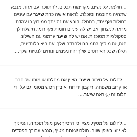
…חולמת על נשים, מקדימות תככים. להתווכח עם אחד, מנבא
שתהיה מחוכמת וסוכלת. לראות אישה כהת
שיער
עם עיניים
כחולות ואף יתד, בהחלט קובע את נסיגתך ממירוץ בו עמדת
מראה לניצחון. אם יש לה עיניים חומות ואף רומי, תישלח לך
ספקולציות מסוכנות. אם יש לה
שיער
ערמוני עם השילוב
הזה, זה מוסיף לתמיהה ולחרדה שלך. אם היא בלונדינית,
תגלה שכל האירוסים שלך יהיו נעימים ונוחים לנטיות שלך….
…לחלום על סירוק
שיער
, מציין את מחלתו או מותו של חבר
או קרוב משפחה. ריקבון ידידות ואובדן רכוש מסומן גם על ידי
חלום זה {.} ראה
שיער
….
…לחלום על מטיף, מציין כי דרכייך אינן מעל תוכחה, וענייניך
לא יזוזו באופן שווה. חולם שאתה מטיף, מנבא עבורך הפסדים