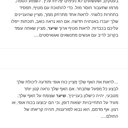
בעסקים, ושעשועים לא נעימים יצליחו עליך. לשמוע הטפה,
מרמז שתעבור חוסר מזל. כדי להתווכח עם מטיף, תפסיד
בתחרות כלשהי. לראות אחד מתרחק ממך, מציין שהעניינים
שלך יעברו באנרגיה חדשה. אם הוא נראה כואב, תוכחות ייפלו
עליכם בכבדות. לראות מטיף ארוך
שיער
, מציין שאתה עומד
בקרוב לריב עם אנשים מתנשאים ואגואיסטים….
…לראות את האף שלך מציין כוח אופי ותודעה ליכולת שלך
לבצע כל מפעל שתבחר. אם האף שלך נראה קטן יותר
מטבעי, יהיה כישלון בענייניך.
שיער
שצומח על האף שלך,
מעיד על התחייבויות יוצאות דופן, וכי הם יבוצעו בכוח אופי, או
רצון. אף מדמם, הוא נבוא לפורענות, תהיה קריאתו של
החולם….