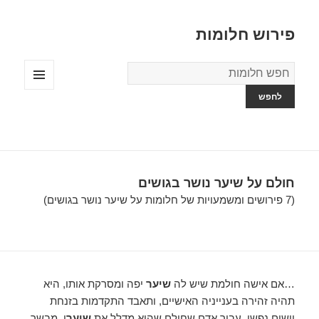
פירוש חלומות
מילון
החלומות
תפריטים
ווידג'טים
חולם על שיער נושר בגושים
(7 פירושים ומשמעויות של חלומות על שיער נושר בגושים)
…אם אישה חולמת שיש לה
שיער
יפה ומסרקת אותו, היא
תהיה זהירה בענייניה האישיים, ותאבד התקדמות בזנחת
יישום נפשי. עבור אדם שחולם שהוא מדלל את
שיער
ו, מבשר