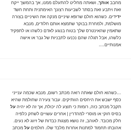
מחבב
אותך
, ושאתה מחליט להתעלם ממנו, אך בהמשך ייקח
זאת ויתבע זאת בסתר לשביעות רצונך האימתנית ותחת חשד
ידי
דים. כשהוא חולם שרופא שיניים מנקה את השיניים בצורה
מושלמת, ולמחרת בבוקר שתמצא אותם חלודים, מנבא
שתאמין שהאינטרס שלך בטוח בנוגע לאדם כלשהו או לתפקיד
כלשהו, ​​אבל תגלה שהם נכנעו לתבניות של גבר או אישה
אמנותיים….
…כשהוא חולם שאתה רואה מכתב רשום, מנבא שכמה ענייני
כסף ישבש את היחסים הוותיקים. עבור צעירה שחולמת שהיא
תקבל מכתב כזה, רומזת כי תוצע לה יכולת, אך זה לא יהיה
על
בסיס חוקי או מוסרי למהדרין | אחרים עשויים לשחק כלפיה
חלק מכובד. לאוהב, זה נושא מצגות כבדות של זיווג לא נעים.
אהובתו תחמוד למתנות אחרות מלבד שלו. חולמים
על
מכתב