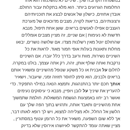
במשפחה הקרובה שלך. שיניים לא מושלמות הוא אחד
החלומות הגרועים ביותר. הוא מלא בתקלות עבור החולם.
אובדן אחוזים, כישלון של אנשים לבצע את תוכניותיהם
ורצונותיהם, בריאות לקויה, מצבים מדוכאים של מערכת
העצבים אפילו לאנשים בריאים. ששן אחת תיפול, מנבא
חדשות לא נעימות | אם שניים, זה מציין מצבים אומללים
שהחולם יוטל מאין רשלנות מצדו. אם שלושה נושרים, יבואו
מחלות ותאונות בעלות אופי חמור מאוד. לראות את כל
השיניים נשירות, מוות ורעב בדרך כלל יגברו. אם השיניים
נרקבות ואתה שולף אותן, זהה, רק אתה עצמך, בולט במקרה.
לחלום
על
אבנית או כל משקע שנופל מהשיניים ומשאיר אותם
בריאים ולבנים, הוא סימן לחוסר תזוזה זמני, שיעבור, וישאיר
אותך
חכם יותר בהתנהגות, ותמצא הנאה במילוי התפקיד. כדי
להעריץ את שיניך
על
לובן ויופיין, מנבא כי עיסוקים נעימים
ואושר רב יחוו באמצעות הגשמת המשאלות. חולמת שתמשוך
אחת מהשיניים ותאבד אותה, ותרגיש בתוך הפה שלך עם
הלשון אל החלל, ולא מצליחה למצוא, ויש לך רופא לאותו דבר,
אך ללא שום השפעה, משאיר את כל הרומן עטוף במסתורין ,
מציין שאתה עומד להתקשר לאיזשהו אירוסין שלא בדיוק