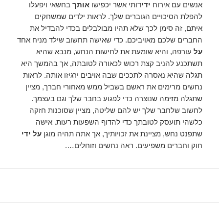
אנשים עם אירוח
ידי
דותי אשר יכפישו
אותך
בחשאי ויפעלו
להפלת הסיכויים הגוברים שלך. לראות ילדים שמשחקים
איתם, זה סימן לכך שלא תהיו מבולבלים בכדי להבדיל את
החברים שלכם מאויביכם. כדי שאישה תחשוב שילד מניח אחד
על
עורפה, והיא שומעת את לחישות הנחש, מנבא שהיא
תשתכנע להניב קצת רכוש לכאורה לטובתה, אך בהמשך היא
תגלה שהיא נאסרה לתככים שבה אויבים ירגיזו אותה. לראות
נחשים מרימים את ראשם בשביל ממש מאחורי חברך, מציין
שתגלה מזימה שנוצרה כדי לפגוע בחבר שלך וגם בעצמך.
לחשוב שלחבר שלך יש להם שליטה, מציין שסוכנות חזקה
כלשהי תועסק לטובתך כדי להדוף השפעות רעות. אישה
שתפנט נחש, מציינת את זכויותיך, אך אתה תהיה מוגן
על ידי
חוק וחברים משפיעים. ראה נחשים וזוחלים….