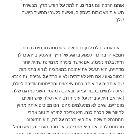
אותם הרבה עם
גברים
. חולמת
על
חודש מרץ, מבשרת
תשואות מאכזבות בעסקים, ואישה כלשהי תחשוד ביושר
שלך….
…אם אתה חולם לדון בדת ולהרגיש נוטה מבחינה דתית,
תמצא הרבה כדי לפגוע ברוגע של חייך, והעסקים יהפכו לך
חזית בלתי נעימה. אם אישה צעירה מדמיינת שהיא יותר
מדתייה, היא תגעיל את אהובה במאמציה לנהוג בתמימות
ובטוב גאוני. אם היא לא דתית ולא עוברת
על
עבירה, זה מנבא
שהיא תהיה עם אותה כנות עצמאית והתייחסות אדיבה לזולת,
הזוכה לנשים בכבוד עמוק, ובאהבה מהמין השני כמו גם שלה
| אך אם היא עוברת
על
עיני הדת, היא תגלה שיש חוקים
מוסריים, שאם לא מתעלמים מהם, הם מציבים אותה מחוץ
לחיוור של הכרה כנה. היא צריכה להיראות טוב אחרי
ההתנהלות שלה. אם היא תבכה
על
דת, היא תתאכזב
מרצונות לבה. אם היא מתריסה, אך חפה מעבירה, היא תטיל
נטלות בגבורה ותעמוד איתנה כנגד הנחיות מרמה. אם אתה