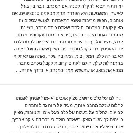
ידי
דותית תביא להקלה קטנה. אם המכתב עובר בין ב
על
לאישה, המשמעות היא הפרדה תחת מטענים סנסציוניים. אם
אוהבים, חפשו מריבות ואיומי התאבדות. לאנשי עסקים זה
מציין קנאה וחמדנות. חולמת שאתה כותב מכתב, מציינת
שתמהר לגנות מישהו בחשד, ויבוא חרטה בעקבותיו. מכתב
קרוע, מעיד
על
כך שטעויות חסרות סיכוי עשויות להרוס לכם
את המוניטין. כדי לקבל מכתב ביד, מציין שאתה פו
על
בצורה
לא ברורה כלפי המלווים או האהובה שלך , ואתה גם לא זקוף
בהתנהלות שלך. חולם לעתים קרובות לקבל מכתב מחבר,
מנבא את בואו, או שתשמע ממנו במכתב או בדרך אחרת….
…חולם
על
כלב מרושע, מציין אויבים ואי-מזל שניתן לשנותו.
לחלום שכלב מחבב
אותך
, מעיד
על
רווח גדול וחברים
קבועים. לחלום
על
בעלות
על
כלב ב
על
איכויות טובות, מציין
כי יהיה לך עושר מוצק. כשאתה חולם כי כלב דם עוקב אחריך,
אתה צפוי ליפול בפיתוי כלשהו, ​​בו יש סכנה רבה לנפילתך.