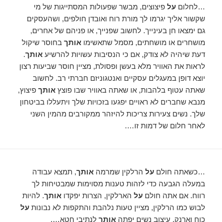
…לחלום
על
פיצוצים, מבשר שפעולות המסתייגות של מי
שקשור אליך יגרמו לך מורת רוח ואובדן חולפים, ושהעסקים
גם ימצאו חן בעינייך. לחשוב שפנייך, או פניהם של אחרים,
מושחרים או מושחתים, מסמל שתאשימו
אותך
בחוסר שיקול
דעת שיהיה לא צודק, אם כי הנסיבות עשויות להרשיע
אותך
.
לראות את האוויר מלא בעשן ופסולת, מציין חוסר שביעות רצון
יוצא דופן במעגלים עסקיים ואנטגוניזם חברתי רב. לחשוב
שאתה עטוף בלהבות, או שאתה באוויר שבו פוצץ
אותך
פיצוץ,
מנבא שחברים לא ראויים יפגעו בזכויות שלך ויתעללו בביטחון
שלך. נשים צעירות צריכות להיזהר ממקורבים מהמין השני
לאחר חלום של דמות זו….
…כשאתה חולם
על
הרלקין שמרמה
אותך
, תמצא עבודה
במעלה הגבעה כדי לזהות טענות מסוימות שמבטיחות לך
רווח. אם אתה חולם
על
הארלקין, הצרות יפקדו
אותך
. להיות
לבוש כמו הרלקין, מציין טעות נלהבת והתקפות לא נבונות
על
כוח וארנק. עיצוב נשים יפתה
אותך
לנתיבי חטא….