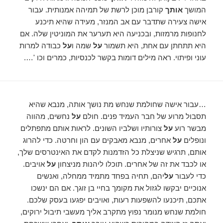
המושך
אותך
קורבן מוכן לרשת של תמיהה אמנותית. עבור
אישה צעירה שתדבר עם אב המנזר, מעידה שהיא תיכנע
לחנופות מרמזות, ובכניעה היא תערער את המוניטין שלה. אם
היא תתחתן עם אחת, היא תשמור
על
שמה ו
על
כבודה למרות
עוני ופיתוי. ראה מילים דומות בקשר לכנסיות, כמרים וכו '….
…עבור אישה שחולמת שנחש מת נושך אותה, מנבא שהיא
תסבול מרוע של חבר העמיד פנים. חולם
על
נחשים, מהווה
מבשר רוע
על
צורותיו ושלביו השונים. לראות אותם מתפתלים
ונופלים
על
אחרים, מנבא מאבקים עם הון וחרטה. כדי להרוג
אותם, תרגיש שניצלת כל הזדמנות לקדם את האינטרסים שלך,
או לכבד את זה של אחרים. תוכלו ליהנות מניצחון
על
אויבים.
כדי לעבור
על
יהם, תחיה בפחד מתמיד ממחלה, ואנשים
אנוכיים יבקשו לגזול את מקומך בחיי בן זוגך. אם הם ינשכו
אתכם, תיכנעו להשפעות רעות, ואויבים יפגעו בעסק שלכם.
חולמת שנחש מנומר נפוץ מתקרב אליך מעשבי תיבול ירוקים,