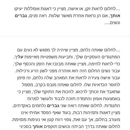
…לחלום לראות זקן, או אישה, מציין כי דאגות אומללות יעיקו
אותך
, אם הן נראות אחרת מאשר שלוות. ראה פנים,
גברים
ונשים….
…לחלום שאתה נלחם, מציין שיהיה לך מפגש לא נעים עם
המתנגדים העסקיים שלך, ותביעות משפטיות מאיימות
על
יך.
כדי לראות לחימה, מציין שאתה מבזבז את הזמן והכסף שלך.
עבור נשים החלום הזה הוא אזהרה מפני לשון הרע ורכילות.
עבור אישה צעירה לראות את המאהב שלה נלחם, זה סימן
לחוסר הכדאיות שלו. לחלום שאתה מובס בקרב, מסמל
שתאבד את זכותך לרכוש. להכות את התוקף שלך, מציין כי
באמצעות אומץ והתמדה תזכה לכבוד ולעושר למרות
התנגדות. לחלום שאתה רואה שני
גברים
נלחמים באקדחים,
מציין דאגות ותמיהות רבות, בעוד שאף הפסד אמיתי אינו
מעורב בחלום, אך עם זאת, צפוי רווח קטן ואי נעימות מסוימת.
לחלום שאתה בדרך הביתה וכושים תוקפים
אותך
בסכיני