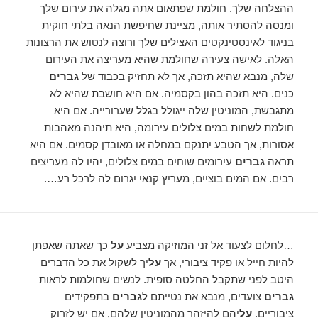
ההצלחה שלך. חולמת שפתאום אתה מגלה את עירום שלך
ומנסה להסתיר אותה, מציינת שחיפשת הנאה בלתי חוקית
בניגוד לאינסטינקטים האצילים שלך ורוצה לנטוש את הרצונות
האלה. לאישה צעירה שחולמת שהיא מעריצה את העירום
שלה, מנבא שהיא תזכה, אך לא תחזיק בכבוד של
גברים
כנים. היא תזכה בהון בקסמיה. אם היא חושבת שהיא לא
מתגבשת, המוניטין שלה ייגולל בגלל שערורייה. אם היא
חולמת לשחות במים צלולים עירומה, היא תיהנה מאהבות
אסורות, אך הטבע יתנקם במחלה או מאובדן קסמים. אם היא
תראה
גברים
עירומים שוחים במים צלולים, יהיו לה מעריצים
רבים. אם המים בוציים, מעריץ קנאי יגרום לה לרכל רע….
…לחלום לצעוד אל זני המוזיקה מצביע
על
כך שאתה שאפתן
להיות חייל או פקיד ציבורי, אך
על
יך לשקול את כל הדברים
היטב לפני שתקבל החלטה סופית. לנשים שחולמות לראות
גברים
צועדים, מנבא את נטייתם ל
גברים
בתפקידים
ציבוריים.
על
יהם להיזהר מהמוניטין שלהם, אם יש לזרוק