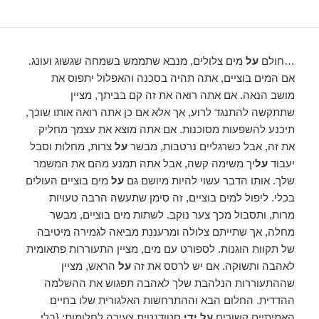
…חולם
על
מים צלולים, מנבא שתממש בשמחה שגשוג ועונג.
אם המים בוציים, אתה תהיה בסכנה והאפלול יתפוס את
מושב הנאה. אם אתה רואה את זה קם בביתך, מציין
שתתקשה להתנגד לרוע, אך אלא אם כן אתה רואה אותו שוכך,
תיכנע להשפעות מסוכנות. אם אתה מוצא את עצמך מחליק
את זה, אבל כשרגליים נרטבות, מבשר
על
צרות, מחלות וסבל
יעבוד
על
יך משימה קשה, אבל אתה תמנע מהם את המשמר
שלך. אותו הדבר עשוי להיות מיושם גם
על
מים בוציים העולים
בכלי. ליפול למים בוציים, זה סימן שתעשה הרבה טעויות
מרות, ותסבול מכך צער נוקב. לשתות מים בוציים, מבשר
מחלה, אך שתייתם צלולה ומרעננת מביאה לגמירה מיטיבה
של תקוות הוגנות. לספורט עם מים, מציין התעוררות פתאומית
לאהבה ותשוקה. אם יש לרסס את זה
על
הראש, מציין
שההתעוררות הנלהבת שלך לאהבה תפגוש את ההשלמה
ההדדית. החלום הבא וההתרחשות האלגורית שלו בחיים
האמיתיים קשורים
על ידי
סטודנטית צעירה לחלומות: {בלי