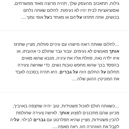
גילוח, תתאכזב מהעסק שלך, תהיה מרוצה מאוד ממשרתים,
ואסוציאציות לבית יהיו לא נעימות. לחלום שאתה נלחם
בכושים, אתה תתרגז
על
יהם או מאחד ב
על
אופי נמוך….
…לחלום שאתה רואה מישהו עם עיניים פוזלות, מציין שתרגז
אותך
מאנשים לא נעימים. עבור גבר שחולם כי אהובתו, או
איזו ילדה נאה, פוזלת אליו את עיניה, מנבא שהוא מאוים
בהפסד בכך שהוא מחפש טובות נשים. כדי שאישה צעירה
תחלום
על
החלום הזה
על גברים
, היא תהיה בסכנה לאבד
את המוניטין ההוגן שלה….
…כשאתה חולם לאכול פשטידות, טוב יהיה שתצפה באויביך,
מכיוון שהם מתכננים לפצוע
אותך
. לאישה צעירה שחולמת
להכין פשטידות, מציין שהיא תפלרטט עם
גברים
לבילוי.
על
יה
לקבל את האזהרה הזו. ראה מאפה….