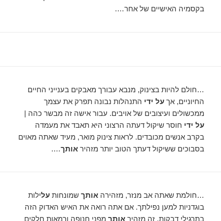
בקסמיה האישיים של אחר….
…חולם להיות בצינוק, מנבא עבורך מאבקים בענייני החיים
החיוניים, אך
על ידי
התנהלות נבונה תפרק את עצמך
ממכשולים ועיצובים של אויבים. עבור אישה זה מבשר כהה |
על ידי
חוסר שיקול דעתה הרצוני היא תאבד את מעמדה
בקרב אנשים מכובדים. לראות צינוק מואר, מעיד שאתה מאוים
בסבוכים ששיקול דעתך הטוב יותר מזהיר
אותך
….
…חולמת שאתה אב מנזר, מזהירה
אותך
שמונחות
על
ילות
בוגדניות למען נפילתך. אם אתה רואה את האיש האדוק הזה
בתרגילי דבקות, זה מזהיר
אותך
מפני חנופה ורמאות חלקים