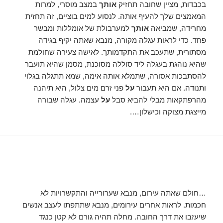
בכבדות, מציין שחובה תחזיק
אותך
במצב מוסרי, למרות
המאמצים שלך להעיף אותה. לנסוע למים בוציים, זה תחזית
מחרידה, שמביאה
אותך
למערבולת של אומללות ומבשר
פחד. כדי לראות עגלה מקורה, מנבא שאתה יקיף בגידה
מסתורית, שתעכב את התקדמותך. לאישה צעירה שחולמת
שהיא נוהגת בעגלה ליד סוללה מסוכנת, מסמן שהיא תועבר
להסתבכות אסורה, שתמלא אותה אימה, שמא תתגלה בגלוי
ותנודה. אם היא תעבור
על
פני זרם מים צלול, היא תיהנה
מהרפתקאות מבלי להביא סבל
על
עצמה. עגלה שבורה
מייצגת מצוקה וכישלון….
…חולם שאתה עירום, מנבא שערורייה והתקשרויות לא
חכמות. לראות אחרים עירומים, מנבא שתתפתו לעצב אנשים
שיעזבו את דרך החובה. מחלה תהיה גורם לא קטן כנגד