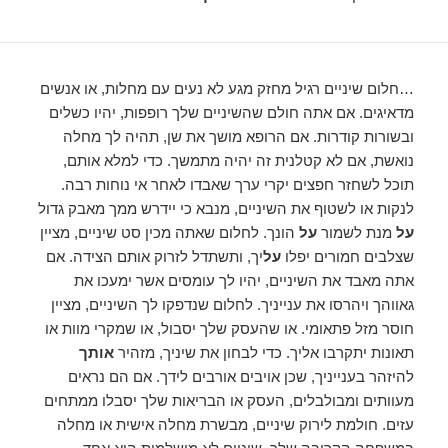
…חלום שיניים רגיל מחזק מגע לא נעים עם מחלות, או אנשים
מדאיגים. אם אתה חולם שהשיניים שלך רופפות, יהיו כשלים
ובשורות קודרות. אם הרופא מושך את שן, תהיה לך מחלה
נואשת, אם לא קטלנית זה יהיה מתמשך. כדי למלא אותם,
תוכל לשחזר חפצים יקרי ערך שאבדו לאחר אי נוחות רבה.
לנקות או לשטוף את השיניים, מנבא כי יידרש ממך מאבק גדול
על
מנת לשמור
על
הונך. לחלום שאתה מכין סט שיניים, מציין
שצלבים חמורים יפלו
על
יך, ותשתדל לזרוק אותם הצידה. אם
אתה מאבד את השיניים, יהיו לך עומסים אשר ימעכו את
גאווהך ויהרסו את ענייניך. לחלום שנדפקו לך השיניים, מציין
חוסר מזל פתאומי. או שהעסק שלך יסבול, או שמקרי מוות או
תאונות יתקרבו אליך. כדי לבחון את שיניך, מזהיר
אותך
להיזהר בענייניך, שכן אויבים אורבים לידך. אם הם נראים
מעוותים ומבולבלים, העסק או הבריאות שלך יסבלו ממתחים
עזים. חולמת לירוק שיניים, מבשרת מחלה אישית או מחלה