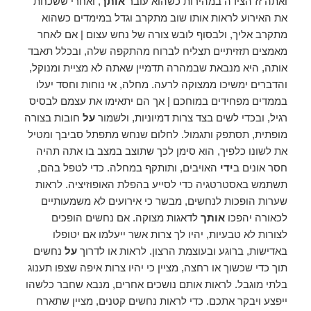
ואתה זז הצידה במהירות כשהוא עובר
אותך
, ואחרי ששכחת
את האירוע לראות אותו שוב מתקרב וגדל במימדים כשהוא
מתקרב אליך, ולבסוף לובש צורה של נחש עצום | אם לאחר
מאמצים תזזיתיים תצליח לברוח מהתקפה שלה, ובכלל תאבד
אותה, היא מנבאת שבמהרה תדמיין שאתה לא מציית ומנוקל,
והדברים ימשיכו ממצוקה לרעה. מחלה, אי נוחות וחסד יעלו
בממדים מפחידים במוחכם | אך הם יתאימו את עצמם לבסיס
רגיל, ובכדי לשים בצד צרות דמיוניות, ולשמור
על
חובות בצורה
מופתית, תסתפק ותגמול. לחלום שנחש מתפתל סביבך ומטיל
את לשונו כלפיך, הוא סימן לכך שתוצב במצב בו אתה תהיה
חסר אונים ב
ידי
האויבים, ותותקף במחלה. כדי לטפל בהם,
תשתמש באסטרטגיה כדי לסייע בהפלת האופוזיציה. לראות
שערות הופכות לנחשים, מבשר כי אירועים לא משמעותיים
לכאורה יהפכו
אותך
לדאגות מצוקה. אם נחשים הופכים
לצורות לא טבעיות, יהיו לך צרות אשר ייעלמו אם יטופלו
באדישות, ברוגע ובעוצמת הרצון. לראות או לדרוך
על
נחשים
תוך כדי שכשוך או רחצה, מציין כי יהיו צרות איפה שצפו תענוג
בלתי מוגבל. לראות אותם נושכים אחרים, מנבא שחבר כלשהו
ייפצע ויבקר אתכם. כדי לראות נחשים קטנים, מציין שתארח