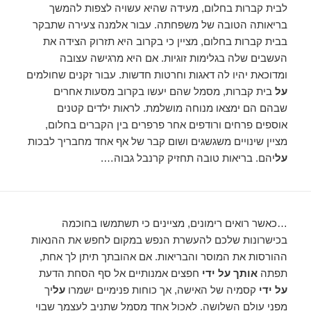
לבית קברות בחלום, מעידה שהיא עשויה לצפות להמשך
בריאותה הטובה של משפחתה. עבור אלמנה צעירה שתבקר
בבית קברות בחלום, מציין כי בקרוב היא תזרוק הצידה את
העשבים שלה בגלימות זוגיות. אם היא מרגישה עצובה
ומדוכאת יהיו לה דאגות וחרטות חדשות. עבור זקנים שחולמים
על
בית קברות, מסמל שהם יעשו בקרוב מסעות אחרים
שבהם הם ימצאו מנוחה מושלמת. לראות ילדים קטנים
אוספים פרחים ורודפים אחר פרפרים בין הקברים בחלום,
מציין שינויים משגשגים ושום קבר של אף אחד מחבריך לבכות
על
יהם. בריאות טובה תחזיק קרנבל גבוה….
…כאשר רואים רימונים, מציינים כי תשתמשו בחוכמה
בכישרונות שלכם להעשרת הנפש במקום לחפש את ההנאות
ההורסות את המוסר והבריאות. אם אהובתך תיתן לך אחת,
תפתה
אותך על ידי
חפצים אמנותיים אל סף הסחת הדעת
על ידי
קסמיה של האישה, אך כוחות פנימיים ישמרו
על
יך
מפני עולם השלושה. לאכול אחד מסמל שתניב לעצמך שבוי