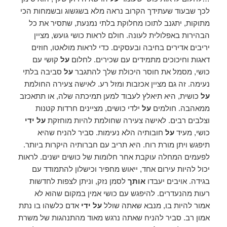
לכך שבעוד שעתידך הקרוב נראה מלא בשגשוג ובשמחות הכי
מתוקות, יתגנב לתוכו מחלוקת בלתי נמנעת, שתסיר את כל
הבהירות באפלולית לעונה. חולם לראות כושי גועש, מציין
יריבים אדירים בחיבה ובעסקים. כדי לראות מולאטו, חוזים
דאגות וחיכוכים מתמידים עם שכירים. לחלום
על
קושי עם
כושי, מסמל את חוסר היכולת שלך להתגבר
על
סביבה בלתי
נעימה. זה גם מציין אכזבות ומזל רע. לאישה צעירה החולמת
על
כושית, היא תיאלץ לעבוד למען תמיכתה שלה, או תתאכזב
ממאהבה. חולמים
על
ילדי כושים, מציינים חרדות קטנות
וצלבים רבים. לאישה צעירה שחולמת להיות מוחזקת
על ידי
כושי, מעיד
על
חובותיה הלא נעימות. סביר להניח שהיא
תיפגש ויתן מורת רוח. היא תריב עם חברותיה היקרות ביותר.
לפעמים המחלה עוקבת אחר חלומות של כושים ישנים. לראות
יכול להיות עירום אחד, ייאוש מחפיר וכישלון להתמודד עם
בגידה. אויבים יעבדו
אותך
לסמן נזק, וניתן לצפות לחדשות
רעות מהנעדרים. להיפגש עם כושי אמין במקום שהוא לא
אמור להיות בו, מנבא שאתה שולל
על ידי
אדם כלשהו בו נתת
אמון רב. סביר להניח שאתה נרגש מאוד מהתנהגות של משרת