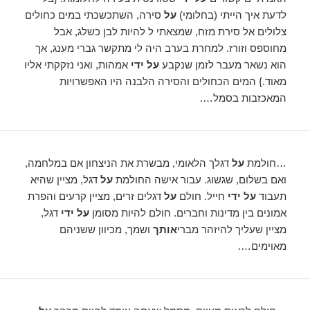
לדעת איך הייתי (בחלומי)
על
סירה, השתכשכתי במים כחולים
צלולים אל סירת מזח, שמצאתי ל להיות לבן כשלג, אבל
מחוספס וזורז. למחרת בערב היה לי מתקשר גברי מענג, אך
הוא נשאר מעבר לזמן שנקבע
על ידי
אמהות, ואני נזקקתי אליו
מאוד.} המים הכחולים והסירה הלבנה היו האפשרויות
המאכזבות בסמל….
…חולמת
על
דגלך הלאומי, מבשרת את הניצחון אם במלחמה,
ואם בשלום, שגשוג. עבור אישה החולמת
על
דגל, מציין שהיא
תעבוד
על ידי
חייל. חולם
על
דגלים זרים, מציין קרעים והפרת
אמונים בין מדינות וחברים. חולם להיות מסומן
על ידי
דגל,
מציין שעליך להיזהר מברי
אותך
ושמך, מכיוון ששניהם
מאוימים….