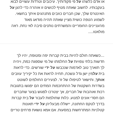
או אדם כלשהו
על
פי פקודותיך. עיכובים וטרדות עשויים לבוא
בעקבותיו. לחשוב שאתה מטיף לכושים זו אזהרה כדי להגן
על
האינטרס שלך, שכן חברים כוזבים מתנהגים איתך בחשאי.
לשמוע הטפה כושית מציין שאתה תהיה מודאג מאוד
מהעניינים החומריים והמשרתים נותנים סיבה לאי נחת. ראה
מולאטו….
…כשאתה חולם להיות בבית קברות יפה ומטופח, יהיו לך
חדשות בלתי צפויות
על
החלמתו של מי שספגת כמת, ויהיה
לך תוארך טוב לאדמות שנכבשו
על ידי
שורשים. כדי לראות
בית
על
מין ישן גדל ונשכח, תחיה לראות את כל יקיריך עוזבים
אותך
, ותישאר לטיפולו של זר. לצעירים החולמים לשוטט
בשדרות השקטות של ההתחכמות המתים הם יפגשו בתגובות
רכות ואוהבות של חברים, אך יצטרכו לפגוש בצער שחברים
הם חסרי אונים למנוע. כלות שחולמות לעבור
על
בית קברות
בדרך לטקס החתונה, יישללו מבעליהן
על ידי
תאונות
קטלניות המתרחשות במסעות. אם אמא נושאת פרחים טריים