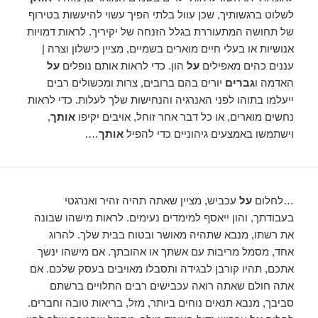
לשלוט ברגשותיך, שכן עוול בלתי הפיך עשוי להיעשות בטירוף
של תחושה המתעוררת בגלל הזנחה של יקיריך. לראות דמויות
אנושיות או בעלי חיים מוארים בשמיים, מציין כישלון וצרה |
עננים כהים מאפילים
על
הון. כדי לראות אותם נופלים
על
האדמה ו
גברים
יורים בהם ברובים, צרות ומכשולים רבים
ייעלמו בתוהו לפני האנרגיה והנחישות שלך לעלות. כדי לראות
נחשים מוארים, או כל דבר אחר זוחל, אויבים יקיפו
אותך
,
וישתמשו באמצעים גיהוניים כדי להפיל
אותך
….
…לחלום
על
עכביש, מציין שאתה תהיה זהיר ואנרגטי
בעבודתך, והון ייאסף למימדים נעימים. לראות מישהו שבונה
את רשתו, מנבא שתהיה מאושר ובטוח בבית שלך. להרוג
אחד, מסמל מריבות עם אשתך או אהובתך. אם מישהו ינשך
אתכם, תהיו קורבן לבגידה ותסבלו מאויבים בעסק שלכם. אם
אתה חולם שאתה רואה עכבישים רבים התלויים ברשתם
סביבך, מנבא תנאים נוחים ביותר, מזל, בריאות טובה וחברים.