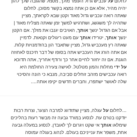
לחלום
על
עכביש גדול העומד מולך, מסמל שהגובה שלך להון
יהיה מהיר, אלא אם כן אתה נמצא בקשר מסוכן. לחלום
שאתה רואה עכביש גדול מאוד וקטן שבא לקראתך, מציין
שתהיה לך משגשג, ושתרגיש למשך זמן שאתה מצליח מאוד |
אבל אם הגדול ינשך
אותך
, האויבים יגנבו את מזלך. אם הקטן
ינשך
אותך
, יטרידו
אותך
עם מעט ריגולים וקנאות. לדמיין
שאתה רץ מעכביש גדול, מציין שתאבד הון בהזדמנויות קלות.
אם אתה הורג את העכביש אתה בסופו של דבר תיכנס לאחוזה
הוגנת. אם זה יחזור לחיים אחר כך ורודף אחריך, אתה תדוכא
על ידי
מחלות והמון מטלטל. לאישה צעירה החולמת היא
רואה עכבישים מזהב זוחלים סביבה, מנבא כי הונה והסיכוי
שלה לאושר ישתפרו, וחברים חדשים יקיפו אותה….
…לחלום
על
עגלה, מציין שתזדווג למרבה הצער, וצרות רבות
יזדקנו בטרם עת. לנסוע במורד גבעה זה מבשר רעות בהליכים
שימלאו
אותך
אי שקט ויגרום לך לאובדן. לנסוע במעלה גבעה
אחת, משפר את ענייניכם בעולם. לנהוג בעגלה עמוסה