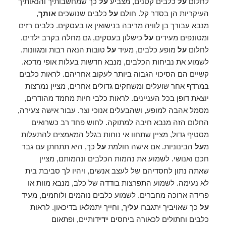
לחלום
על
כלבים קטנים, מצביע
על
כך שמחשבותיך והנאותיך
העיקריות הן בסדר קל. חולם
על
כלבים שנושכים
אותך
,
מנבא עבורך בן לוויה מריבה בנישואין או בעסקים. כלבים רזים
ומטונפים מעידים
על
כישלון בעסקים, גם מחלה בקרב ילדים.
לחלום
על
מופע כלבים, מעיד
על
טובות הנאה רבות ומגוונות.
לשמוע את נביחות הכלבים, מנבא חדשות בעלות אופי מדכא.
קשיים הם הסיכוי הגבוה ביותר לעקוב אחריהם. לראות כלבים
במרדף אחר שועלים ומשחקים גדולים אחרים, מציין נמרצות
יוצאת דופן בכל העניינים. לראות כלבי חיות מחמד מהודרים,
מסמל אהבה למופע, ושהבעלים אנוכי וצר. עבור אישה צעירה,
החלום הזה מנבא חיבה למתוקה. לחוש פחד רב כשרואים
מסטיף גדול, מציין שתחוו אי נוחות בגלל המאמצים להתעלות
מ
על
הבינוניות. אם אישה חולמת
על
כך, היא תתחתן עם גבר
חכם ואנושי. לשמוע את נהמות הכלבים ונהמותם, מציין
שאתה נתון לחסדיהם של לעצב אנשים, ויהיו לך סביבת בית
לא נעימה. לשמוע התפרצות בודדה של כלב, מנבא מוות או
פרידה ארוכה מחברים. לשמוע כלבים נוהמים ולוחמים, מעיד
על
כך שאויביך יתגברו
על
יך, וחייך יתמלאו בדיכאון. לראות
כלבים וחתולים לכאורה ביחסים
ידי
דותיים, ופתאום