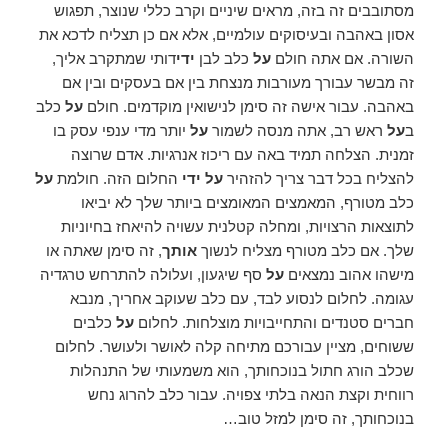
מסתובבים זה בזה, מראים שיניים וקרב כללי שנוצר, תפגוש
אסון באהבה ובעיסוקים עולמיים, אלא אם כן תצליח לדכא את
השורה. אם אתה חולם
על
כלב לבן
ידי
דותי שמתקרב אליך,
זה מבשר עבורך מעורבות מנצחת בין אם בעסקים ובין אם
באהבה. עבור אישה זה סימן לנישואין מוקדמים. חולם
על
כלב
ב
על
ראש רב, אתה מנסה לשמור
על
יותר מדי ענפי עסק בו
זמנית. הצלחה תמיד באה עם ריכוז אנרגיות. אדם שרוצה
להצליח בכל דבר צריך להזהיר
על ידי
החלום הזה. חולמת
על
כלב מטורף, המאמצים המאומצים ביותר שלך לא יביאו
לתוצאות הרצויות, ומחלה קטלנית עשויה להיאחז בחיוניות
שלך. אם כלב מטורף מצליח לנשוך
אותך
, זה סימן שאתה או
מישהו אהוב נמצאים
על
סף שיגעון, ועלולה להתרחש טרגדיה
עגומה. לחלום לנסוע לבד, עם כלב שעוקב אחריך, מנבא
חברים סטנדים והתחייבויות מוצלחות. לחלום
על
כלבים
ששוחים, מציין עבורכם מתיחה קלה לאושר ולעושר. לחלום
שכלב הורג חתול בנוכחותך, הוא משמעותי של התנהלות
רווחית וקצת הנאה בלתי צפויה. עבור כלב להרוג נחש
בנוכחותך, זה סימן למזל טוב…