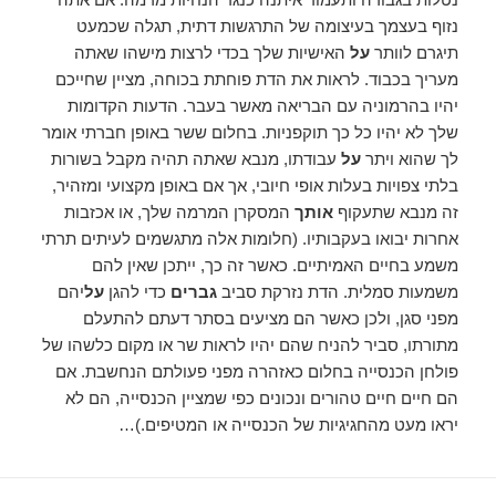
נזוף בעצמך בעיצומה של התרגשות דתית, תגלה שכמעט
תיגרם לוותר
על
האישיות שלך בכדי לרצות מישהו שאתה
מעריך בכבוד. לראות את הדת פוחתת בכוחה, מציין שחייכם
יהיו בהרמוניה עם הבריאה מאשר בעבר. הדעות הקדומות
שלך לא יהיו כל כך תוקפניות. בחלום ששר באופן חברתי אומר
לך שהוא ויתר
על
עבודתו, מנבא שאתה תהיה מקבל בשורות
בלתי צפויות בעלות אופי חיובי, אך אם באופן מקצועי ומזהיר,
זה מנבא שתעקוף
אותך
המסקרן המרמה שלך, או אכזבות
אחרות יבואו בעקבותיו. (חלומות אלה מתגשמים לעיתים תרתי
משמע בחיים האמיתיים. כאשר זה כך, ייתכן שאין להם
משמעות סמלית. הדת נזרקת סביב
גברים
כדי להגן
על
יהם
מפני סגן, ולכן כאשר הם מציעים בסתר דעתם להתעלם
מתורתו, סביר להניח שהם יהיו לראות שר או מקום כלשהו של
פולחן הכנסייה בחלום כאזהרה מפני פעולתם הנחשבת. אם
הם חיים חיים טהורים ונכונים כפי שמציין הכנסייה, הם לא
יראו מעט מהחגיגיות של הכנסייה או המטיפים.)…