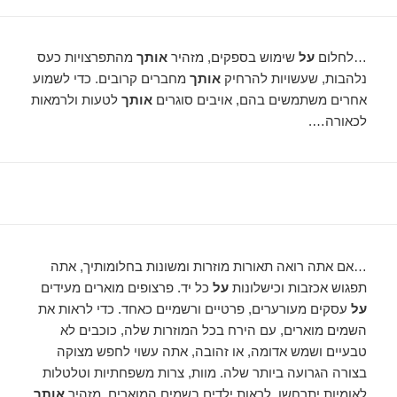
…לחלום
על
שימוש בספקים, מזהיר
אותך
מהתפרצויות כעס
נלהבות, שעשויות להרחיק
אותך
מחברים קרובים. כדי לשמוע
אחרים משתמשים בהם, אויבים סוגרים
אותך
לטעות ולרמאות
לכאורה….
…אם אתה רואה תאורות מוזרות ומשונות בחלומותיך, אתה
תפגוש אכזבות וכישלונות
על
כל יד. פרצופים מוארים מעידים
על
עסקים מעורערים, פרטיים ורשמיים כאחד. כדי לראות את
השמים מוארים, עם הירח בכל המוזרות שלה, כוכבים לא
טבעיים ושמש אדומה, או זהובה, אתה עשוי לחפש מצוקה
בצורה הגרועה ביותר שלה. מוות, צרות משפחתיות וטלטלות
לאומיות יתרחשו. לראות ילדים בשמים המוארים, מזהיר
אותך