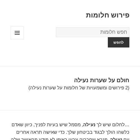
פירוש חלומות
מילון
החלומות
תפריטים
ווידג'טים
חולם על שערות נעילה
(2 פירושים ומשמעויות של חלומות על שערות נעילה)
…לחלום שיש לך
נעילה
, מסמל שיש בעיות לפניך, כיוון שאדם
כלשהו הולך לבגוד בביטחון שלך. כדי שאישה תראה אחרים
עם
נעילה
, מנבא שחבריה יגרעו באופן לא מודע מהאושר שלה