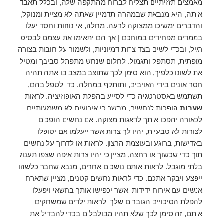
מאמצים תזזיתיים תצליח לברוח מהתקפה שלה, ובכלל תאבד
אותה, היא מנבאת שבמהרה תדמיין שאתה לא מציית ומנוקל,
והדברים ימשיכו ממצוקה לרעה. מחלה, אי נוחות וחסד יעלו
בממדים מפחידים במוחכם | אך הם יתאימו את עצמם לבסיס
רגיל, ובכדי לשים בצד צרות דמיוניות, ולשמור על חובות בצורה
מופתית, תסתפק ותגמול. לחלום שנחש מתפתל סביבך ומטיל
את לשונו כלפיך, הוא סימן לכך שתוצב במצב בו אתה תהיה
חסר אונים בידי האויבים, ותותקף במחלה. כדי לטפל בהם,
תשתמש באסטרטגיה כדי לסייע בהפלת האופוזיציה. לראות
שערות
הופכות לנחשים, מבשר כי אירועים לא משמעותיים
לכאורה יהפכו אותך לדאגות מצוקה. אם נחשים הופכים
לצורות לא טבעיות, יהיו לך צרות אשר ייעלמו אם יטופלו
באדישות, ברוגע ובעוצמת הרצון. לראות או לדרוך על נחשים
תוך כדי שכשוך או רחצה, מציין כי יהיו צרות איפה שצפו תענוג
בלתי מוגבל. לראות אותם נושכים אחרים, מנבא שחבר כלשהו
ייפצע ויבקר אתכם. כדי לראות נחשים קטנים, מציין שתארח
אנשים עם אירוח ידידותי אשר יכפישו אותך בחשאי ויפעלו
להפלת הסיכויים הגוברים שלך. לראות ילדים שמשחקים
איתם, זה סימן לכך שלא תהיו מבולבלים בכדי להבדיל את