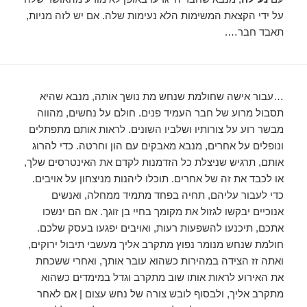
על ידי הקצאת המשימות הלא נעימות שלה. אם יש לזה מניות,
תאבד חבר….
…עבור אישה שחולמת שנחש מת נושך אותה, מנבא שהיא
תסבול מרוע של חבר העמיד פנים. חולם על נחשים, מהווה
מבשר רוע על צורותיו ושלביו השונים. לראות אותם מתפתלים
ונופלים על אחרים, מנבא מאבקים עם הון וחרטה. כדי להרוג
אותם, תרגיש שניצלת כל הזדמנות לקדם את האינטרסים שלך,
או לכבד את זה של אחרים. תוכלו ליהנות מניצחון על אויבים.
כדי לעבור עליהם, תחיה בפחד מתמיד ממחלה, ואנשים
אנוכיים יבקשו לגזול את מקומך בחיי בן זוגך. אם הם ינשכו
אתכם, תיכנעו להשפעות רעות, ואויבים יפגעו בעסק שלכם.
חולמת שנחש מנומר נפוץ מתקרב אליך מעשבי תיבול ירוקים,
ואתה זז הצידה במהירות כשהוא עובר אותך, ואחרי ששכחת
את האירוע לראות אותו שוב מתקרב וגדל במימדים כשהוא
מתקרב אליך, ולבסוף לובש צורה של נחש עצום | אם לאחר