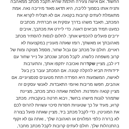
החשוד. אם אישה צעירה חולמת שהיא תקבל מכתב ממאהבה
ותניח אותו בסמוך לליבה, היא תדאג מאוד מיריבה נאה. אמת
מתוגמלת לעתים קרובות בקנאה. אם לא תצליח לקרוא את
המכתב, תאבד משהו בדרך עסקית או חברתית. מכתבים
כמעט תמיד מביאים דאגה. כדי ליירט את מכתבך, אויבים
יריבים פועלים להכפיש אותך. לחלום לנסות להסתיר מכתב
מאהובתך או מאשתך, רומז שאתה מעוניין במקצועות לא
ראויים. חולם על מכתב עם גבול שחור, מסמל מצוקה ומות של
קרוב משפחה כלשהו. לקבל מכתב שנכתב על נייר שחור עם
דיו לבן, מציין
שקד
רות ואכזבה יתקפו אותך, והתערבות
ידידותית תביא להקלה קטנה. אם המכתב עובר בין בעל
לאישה, המשמעות היא הפרדה תחת מטענים סנסציוניים. אם
אוהבים, חפשו מריבות ואיומי התאבדות. לאנשי עסקים זה
מציין קנאה וחמדנות. חולמת שאתה כותב מכתב, מציינת
שתמהר לגנות מישהו בחשד, ויבוא חרטה בעקבותיו. מכתב
קרוע, מעיד על כך שטעויות חסרות סיכוי עשויות להרוס לכם
את המוניטין. כדי לקבל מכתב ביד, מציין שאתה פועל בצורה
לא ברורה כלפי המלווים או האהובה שלך , ואתה גם לא זקוף
בהתנהלות שלך. חולם לעתים קרובות לקבל מכתב מחבר,