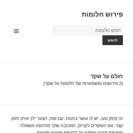
פירוש חלומות
מילון
החלומות
תפריטים
ווידג'טים
חולם על שקד
(2 פירושים ומשמעויות של חלומות על שקד)
זה סימן טוב. יש לו עושר בחנות. עם זאת, הצער ילך איתו לזמן
קצר. אם השקדים לקויים, האכזבה שלך מלהשיג משאלה
מסוימת תהיה שלמה עד להבאת תנאים חדשים….