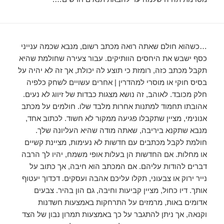
…כשהוא חולם שאתה רואה מכתב רשום, מנבא שכמה ענייני
כסף ישבש את היחסים הוותיקים. עבור צעירה שחולמת שהיא
תקבל מכתב כזה, רומזת כי תוצע לה יכולת, אך זה לא יהיה על
בסיס חוקי או מוסרי למהדרין | אחרים עשויים לשחק כלפיה
חלק מכובד. לאוהב, זה נושא מצגות כבדות של זיווג לא נעים.
אהובתו תחמוד למתנות אחרות מלבד שלו. חולמים על מכתב
אנונימי, מציין שתקבלו פגיעה ממקור לא חשוד. לכתוב אחד,
מנבא שתקנא ביריבה, שאתה מודה שהיא העליונה שלך.
חולמת לקבל מכתבים עם חדשות לא נעימות, מציינת קשיים
או מחלות. אם החדשות הן בעלות אופי משמח, יהיו לך הרבה
דברים להודות עליהם. אם המכתב הוא חיבה, אך כתוב על
נייר ירוק או צבעוני, תקלו עליכם אהבה ועסקים. דכדוך יעטוף
אותך. דיו כחול, מציין קביעות וחיבה, גם הון בהיר. צבעים
אדומים באות, מרמזים על התרחקות באמצעות חשדנות
וקנאה, אך ניתן להתגבר על כך באמצעות תמרון נבון של הצד