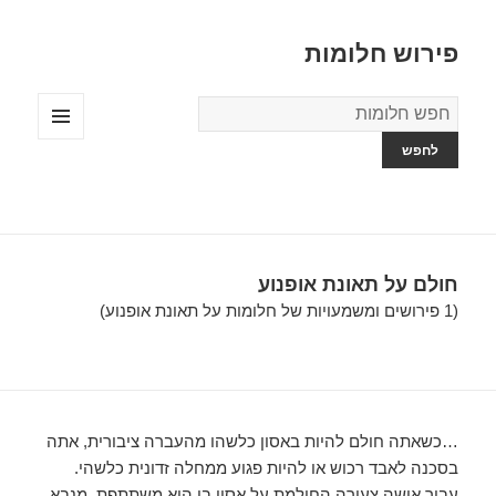
פירוש חלומות
מילון
החלומות
תפריטים
ווידג'טים
חולם על תאונת אופנוע
(1 פירושים ומשמעויות של חלומות על תאונת אופנוע)
…כשאתה חולם להיות באסון כלשהו מהעברה ציבורית, אתה
בסכנה לאבד רכוש או להיות פגוע ממחלה זדונית כלשהי.
עבור אישה צעירה החולמת על אסון בו היא משתתפת, מנבא