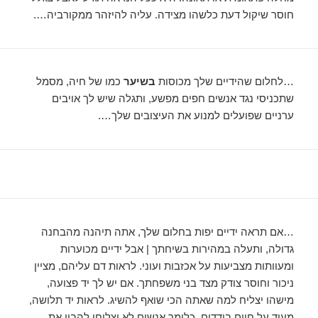
חוסר שיקול דעת כלשהו מצידה. עליה להיזהר ממקורביה….
…לחלום שהידיים שלך מכוסות
בשיער
כמו של חיה, מסמל
שתכניסי נגד אנשים חפים מפשע, ותגלה שיש לך אויבים
ערניים שפועלים למנוע את העיצובים שלך….
…אם תראה ידיים יפות בחלום שלך, אתה תיהנה מהבחנה
גדולה, ותעלה במהירות בשיחתך | אבל ידיים מכוערות
ומעוותות מצביעות על אכזבות ועוני. לראות דם עליהם, מציין
ניכור וחוסר צודק מצד בני משפחתך. אם יש לך יד פצועה,
מישהו יצליח למה שאתה הכי שואף להשיג. לראות יד תלושה,
מעיד על חיים בודדים, כלומר אנשים לא יצליחו להבין את