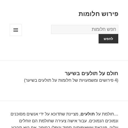
פירוש חלומות
מילון
החלומות
תפריטים
ווידג'טים
חולם על תולעים בשיער
(4 פירושים ומשמעויות של חלומות על תולעים בשיער)
…חולמת על
תולעים
, מציינת שתדוכא על ידי אנשים מסוכנים
ונמוכים הנמוכים. עבור אישה צעירה שחולמת הם זוחלים
עליה, מנבאת ששאיפותיה תמיד יטפלו בחומר. אם היא תהרוג