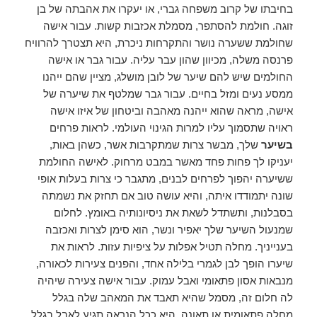
בחיבתו של קרוב משפחה גברי, או יעקרו את אהבתה של בן
זוגה. חולמת להסתפר, מסמלת אכזבות קשות. עבור אישה
שחולמת ששערה נושר והתקרחות ניכרת, היא תצטרך להרוויח
פרנסה משלה, מכיוון שהון עבר עליה. עבור גבר או אישה
החולמים שיש להם שיער של לובן מושלג, מציין שהם ייהנו
ממסע נעים ומזל בחיים. עבור גבר שמלטף את שיערה של
אישה, מראה שהוא ייהנה מאהבה וביטחון של איזו אישה
ראויה שתסמוך עליו למרות הגינוי העולמי. לראות פרחים
בשיער
שלך, מבשר צרות שמתקרבות אשר, כשהן באות,
יעניקו לך פחות פחד מאשר במבט מרחוק. לאישה החולמת
ששיערה יהפוך לפרחים לבנים, מתגבר כי צרות בעלות אופי
שונה יתמודדו איתה, והיא עושה טוב אם תחזק את נשמתה
בסבלנות, ותשתדל לשאת את ניסיונותיה באומץ. לחלום
שמנעול השיער שלך יאפיר ונשר, הוא סימן לצרות ואכזבה
בענייניך. מחלה תטיל אפלות על ציפיות עזות. לראות את
שיערו הופך לבן לגמרי בלילה אחד, והפנים צעירות לכאורה,
מנבאות אסון פתאומי ואבל עמוק. עבור אישה צעירה שיהיה
לה חלום זה, מסמל שהיא תאבד את המאהב שלה בגלל
מחלה פתאומית או תאונה. היא ככל הנראה תגיע לאבל בגלל