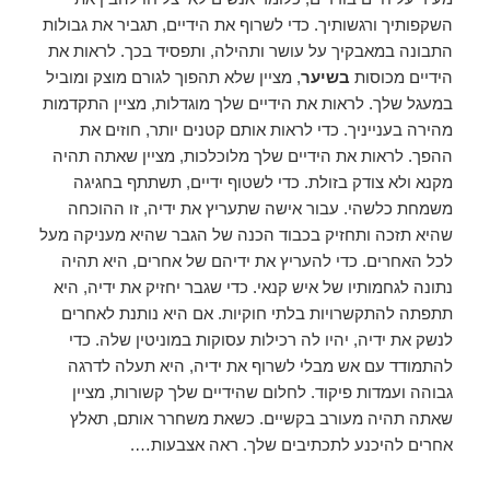
השקפותיך ורגשותיך. כדי לשרוף את הידיים, תגביר את גבולות
התבונה במאבקיך על עושר ותהילה, ותפסיד בכך. לראות את
הידיים מכוסות
בשיער
, מציין שלא תהפוך לגורם מוצק ומוביל
במעגל שלך. לראות את הידיים שלך מוגדלות, מציין התקדמות
מהירה בענייניך. כדי לראות אותם קטנים יותר, חוזים את
ההפך. לראות את הידיים שלך מלוכלכות, מציין שאתה תהיה
מקנא ולא צודק בזולת. כדי לשטוף ידיים, תשתתף בחגיגה
משמחת כלשהי. עבור אישה שתעריץ את ידיה, זו ההוכחה
שהיא תזכה ותחזיק בכבוד הכנה של הגבר שהיא מעניקה מעל
לכל האחרים. כדי להעריץ את ידיהם של אחרים, היא תהיה
נתונה לגחמותיו של איש קנאי. כדי שגבר יחזיק את ידיה, היא
תתפתה להתקשרויות בלתי חוקיות. אם היא נותנת לאחרים
לנשק את ידיה, יהיו לה רכילות עסוקות במוניטין שלה. כדי
להתמודד עם אש מבלי לשרוף את ידיה, היא תעלה לדרגה
גבוהה ועמדות פיקוד. לחלום שהידיים שלך קשורות, מציין
שאתה תהיה מעורב בקשיים. כשאת משחרר אותם, תאלץ
אחרים להיכנע לתכתיבים שלך. ראה אצבעות….