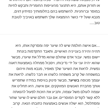
או תזרוק אותם, היא תתנער מהעייפות החומרית ותבקש לחיות
במוסר וברוחניות. להשתמש בהם בחלומותיך כפיתיון דגים,
מנבא שעל ידי כושר ההמצאה שלך תשתמש באויביך לטובת
טוב….
…אם אישה חולמת שיש לה שיער יפה ומסרקת אותו, היא
תהיה זהירה בענייניה האישיים, ותאבד התקדמות בזנחת
יישום נפשי. עבור אדם שחולם שהוא מדלל את שיערו, מבשר
שהוא יהיה עני על ידי נדיבותו, ויסבול ממחלה באמצעות דאגה
נפשית. לראות את השיער שלך מאפיר, מנבא מוות וזיהום
במשפחה של קרוב משפחה כלשהו או חבר כלשהו. לראות את
עצמך מכוסה
בשיער
, מבשר פינוק בוויסות במידה שתפריש
אותך מחברת האנשים המזוקקים. אם אישה, היא תחליט את
עצמה לעולם משל עצמה, ותביע את הזכות לפעול להנאתה
ללא קשר לקודים המוסריים. אם גבר חולם שיש לו שיער שחור
ומסתלסל, הוא ישלה אנשים באמצעות כתובתו הנאה. קרוב