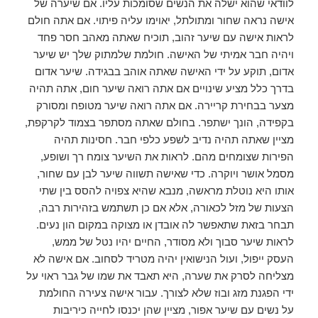
לוודאי שהוא ישלה את הנשים שסומכות עליו. אם שיערה של
אישה נראה שחור ומתולתל, יאוימו עליה פיתוי. אם אתה חולם
לראות אישה עם שיער זהוב, תוכיח שאתה מאהב חסר פחד
ויהיה חבר אמיתי של האישה. חולמת שלמתוק שלך יש שיער
אדום, תוקע על ידי האישה שאתה אוהב בבגידה. שיער אדום
בדרך כלל מציע שינויים אם אתה רואה שיער חום, אתה תהיה
מצער בבחירת קריירה. אם אתה רואה שיער מטופח ומסורק
בקפידה, הונך ישתפר. בחולם שאתה מסתפר בצמוד לקרקפת,
מציין שאתה תהיה נדיב לשפע כלפי חבר. חסינות תהיה
הפירות שצומחים מהם. לראות את השיער צומח רך ושופע,
מסמל אושר ויוקרה. כדי שאישה תשווה שיער לבן עם שחור,
אותו היא נוטלת מראשה, מנבא שהיא צפויה להסס בין שתי
הצעות של מזל לכאורה, אלא אם כן תשתמש בזהירות רבה,
תבחר בזאת שתאפשר לה אובדן או מצוקה במקום הון נעים.
לראות שיער סבוך ולא מסודר, החיים יהיו נטל של ממש,
העסק ייפול, ועול הנישואין יהיה מטריד לסחוב. אם אישה לא
מצליחה לסרק את שערה, היא תאבד את שמו של גבר ראוי על
ידי הפגנת מזג ובוז שלא לצורך. עבור אישה צעירה החולמת
על נשים עם שיער אפור, מציין שהן יכנסו לחייה כיריבות