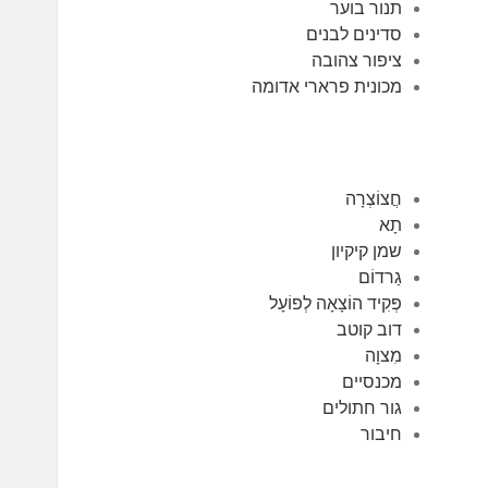
תנור בוער
סדינים לבנים
ציפור צהובה
מכונית פרארי אדומה
חֲצוֹצְרָה
תָא
שמן קיקיון
גַרדוֹם
פְּקִיד הוֹצָאָה לְפוֹעָל
דוב קוטב
מִצוָה
מכנסיים
גור חתולים
חיבור