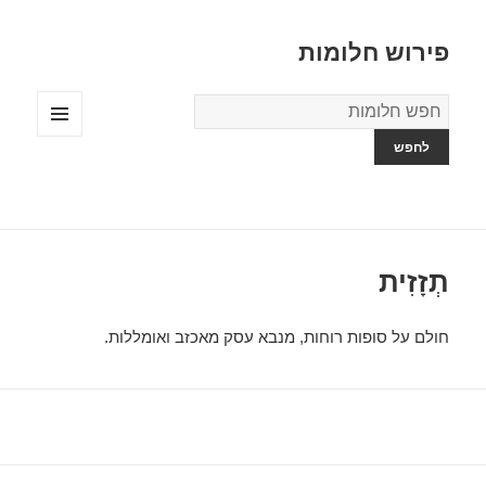
פירוש חלומות
מילון
החלומות
תפריטים
ווידג'טים
תְזָזִית
חולם על סופות רוחות, מנבא עסק מאכזב ואומללות.