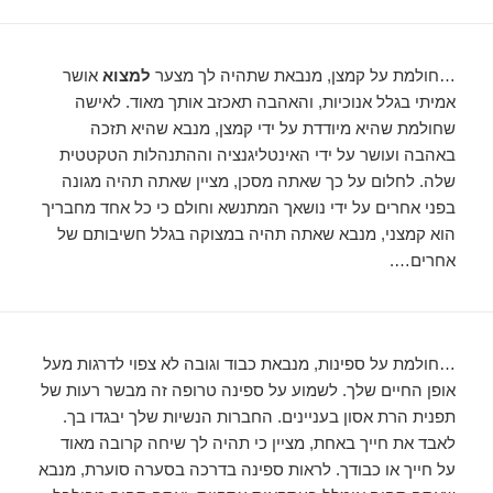
…חולמת על קמצן, מנבאת שתהיה לך מצער
למצוא
אושר
אמיתי בגלל אנוכיות, והאהבה תאכזב אותך מאוד. לאישה
שחולמת שהיא מיודדת על ידי קמצן, מנבא שהיא תזכה
באהבה ועושר על ידי האינטליגנציה וההתנהלות הטקטטית
שלה. לחלום על כך שאתה מסכן, מציין שאתה תהיה מגונה
בפני אחרים על ידי נושאך המתנשא וחולם כי כל אחד מחבריך
הוא קמצני, מנבא שאתה תהיה במצוקה בגלל חשיבותם של
אחרים….
…חולמת על ספינות, מנבאת כבוד וגובה לא צפוי לדרגות מעל
אופן החיים שלך. לשמוע על ספינה טרופה זה מבשר רעות של
תפנית הרת אסון בעניינים. החברות הנשיות שלך יבגדו בך.
לאבד את חייך באחת, מציין כי תהיה לך שיחה קרובה מאוד
על חייך או כבודך. לראות ספינה בדרכה בסערה סוערת, מנבא