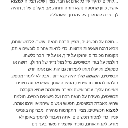
…לחלום להקל על כל אדם או חבר, מציין שלא תצליח
למצוא
אושר, כיוון שתטפח נושא דוחה ודוחה. אם מקלים עליך, תהיה
לך סיבה להתלונן על עמדתך האומללה….
…חולם על תכשיטים, מציין הרבה הנאה ועושר. ללבוש אותם,
מביא דרגה ושאיפות מרוצות. כדי לראות אחרים לובשים אותם,
מקומות מכובדים יוחזקו על ידיך, או על ידי חבר כלשהו.
חולמת על בגדי תכשיטים, מזל מזל נדיר של החולן. ירושה או
ספקולציות יעלו אותו לעמדות גבוהות. אם אתה יורש
תכשיטים, השגשוג שלך יהיה יוצא דופן, אבל לא לגמרי מספק.
חולמת למסור תכשיטים, מזהירה אותך שאיזו אחוזה חיונית
מאיימת עליך. עבור אישה צעירה שחולמת שהיא מקבלת
תכשיטים, מעידה על הנאה רבה ועל נישואים רצויים. חולמת
שהיא מאבדת תכשיטים, תפגוש אנשים שיחמיאו וירמו אותה.
למצוא
תכשיטים, מציין התקדמות מהירה ומבריקה בענייני
עניין. כדי למסור תכשיטים, אתה תעבוד לרעתך באופן לא
מודע. לקנות אותם, מוכיח שתצליח מאוד בעניינים