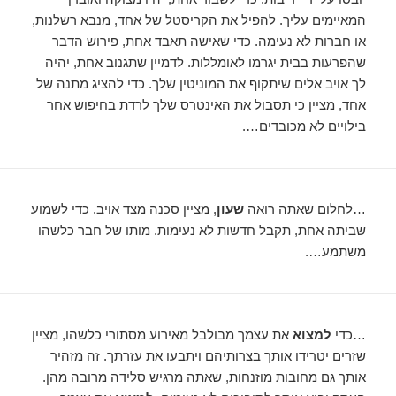
המאיימים עליך. להפיל את הקריסטל של אחד, מנבא רשלנות,
או חברות לא נעימה. כדי שאישה תאבד אחת, פירוש הדבר
שהפרעות בבית יגרמו לאומללות. לדמיין שתגנוב אחת, יהיה
לך אויב אלים שיתקוף את המוניטין שלך. כדי להציג מתנה של
אחד, מציין כי תסבול את האינטרס שלך לרדת בחיפוש אחר
בילויים לא מכובדים….
…לחלום שאתה רואה
שעון
, מציין סכנה מצד אויב. כדי לשמוע
שביתה אחת, תקבל חדשות לא נעימות. מותו של חבר כלשהו
משתמע….
…כדי
למצוא
את עצמך מבולבל מאירוע מסתורי כלשהו, ​​מציין
שזרים יטרידו אותך בצרותיהם ויתבעו את עזרתך. זה מזהיר
אותך גם מחובות מוזנחות, שאתה מרגיש סלידה מרובה מהן.