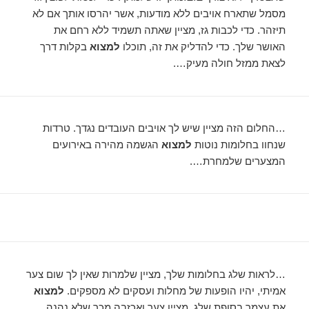
מסמל שתארח אויבים ללא מודעות, אשר יהרסו אותך אם לא
תיזהר. כדי לכבות גז, מציין שאתה תשמיד ללא רחם את
האושר שלך. כדי להדליק את זה, תוכלו
למצוא
בקלות דרך
לצאת ממזל חולה מעיק….
…החלום הזה מציין שיש לך אויבים העובדים נגדך. טרדות
שנחוו בחלומות נוטות
למצוא
הגשמה מהירה באירועים
המצערים שלמחרת….
…לראות שלג בחלומות שלך, מציין שלמרות שאין לך שום צער
אמיתי, יהיו הופעות של מחלות ועסקים לא מספקים.
למצוא
את עצמך בסופת שלג, מציין צער ואכזבה מכך שלא נהנה