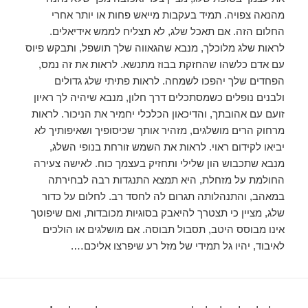
מהנאה צפויה. תמיד בעקבות מייאש פחות או יותר אחרי
החלום הזה. אם תאכל שלג, לא תצליח לממש אידיאלים.
לראות שלג מלוכלך, מנבא שהגאווה שלך תושפל, ותבקש פיוס
עם אדם כלשהו שהחזקת בבוז מתנשא. לראות את זה נמס,
הפחדים שלך יהפכו לשמחה. לראות פתיתי שלג גדולים
ולבנים נופלים כשמסתכלים דרך חלון, מנבא שיהיה לך ראיון
זועם עם אהובתך, והדיכאון הכלכלי יחמיר את הניכור. לראות
מרחוק הרים מושלגים, מזהיר אותך שכיסופיך ושאיפותיך לא
יביאו לקידום ראוי. לראות את השמש זורחת בנופי השלג,
מנבא שתכבוש הון שלילי ותחזיק בעצמך כוח. לאישה צעירה
החולמת על מזחלת, היא תמצא התנגדות רבה לבחירתה
במאהב, והתנהלותה תגרום לה לחסד רב. לחלום על כדור
שלג, מציין כי תצטרך להיאבק בסוגיות מכובדות, ואם שיפוטך
אינו מבוסס היטב, תסבול תבוסה. אם מושלגים או הולכים
לאיבוד, יהיו גל תמידי של מזל רע שיפרצו אליכם….