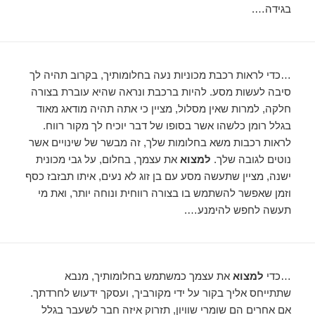
בגידה….
…כדי לראות רכבת מכוניות נעה בחלומותיך, בקרוב תהיה לך
סיבה לעשות מסע. להיות ברכבת ונראה שהיא עוברת בצורה
חלקה, למרות שאין מסלול, מציין כי אתה תהיה מודאג מאוד
בגלל רומן כלשהו אשר בסופו של דבר יוכיח לך מקור רווח.
לראות רכבות משא בחלומות שלך, זה מבשר של שינויים אשר
נוטים לגובה שלך.
למצוא
את עצמך, בחלום, על גבי מכונית
ישנה, ​​מציין שתעשה מסע עם בן זוג לא נעים, איתו תבזבז כסף
וזמן שאפשר להשתמש בו בצורה רווחית ונוחה יותר, ואת מי
תעשה לחפש להימנע….
…כדי
למצוא
את עצמך כמשתמש בחלומותיך, מנבא
שתתייחס אליך בקור על ידי מקורביך, ועסקך ידעוש לחרדתך.
אם אחרים הם שומרי שוויון, תזרוק איזה חבר לשעבר בגלל