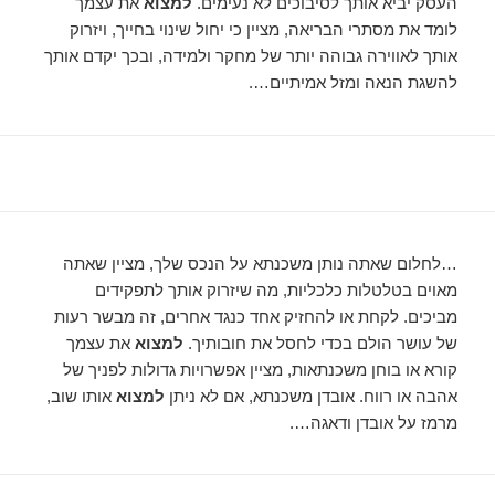
העסק יביא אותך לסיבוכים לא נעימים.
למצוא
את עצמך
לומד את מסתרי הבריאה, מציין כי יחול שינוי בחייך, ויזרוק
אותך לאווירה גבוהה יותר של מחקר ולמידה, ובכך יקדם אותך
להשגת הנאה ומזל אמיתיים….
…לחלום שאתה נותן משכנתא על הנכס שלך, מציין שאתה
מאוים בטלטלות כלכליות, מה שיזרוק אותך לתפקידים
מביכים. לקחת או להחזיק אחד כנגד אחרים, זה מבשר רעות
של עושר הולם בכדי לחסל את חובותיך.
למצוא
את עצמך
קורא או בוחן משכנתאות, מציין אפשרויות גדולות לפניך של
אהבה או רווח. אובדן משכנתא, אם לא ניתן
למצוא
אותו שוב,
מרמז על אובדן ודאגה….