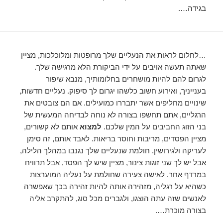
בגידה….
…לחלום לראות את הנעליים שלך מרופטות ומלוכלכות, מציין
שאתה תעשה אויבים על ידי הביקורת הלא מרגישה שלך.
לגרום להם להיות מושחרים בחלומותיך, מנבא שיפור
בענייניך, ואירוע חשוב כלשהו יגרום לך סיפוק. נעליים חדשות,
שינויים מחליפים אשר יתבררו כמועילים. אם הם צובטים את
הרגליים, אתם תחשפו בצורה לא נוחה לבדיחה המעשית של
בני הזוג החביבים על המין שלכם.
למצוא
אותם לא קשורים,
מציין הפסדים, מריבות וחוסר בריאות. לאבד אותם, זה סימן
לעריקה ולגירושין. חולמת שנעליים שלך נגנבו במהלך הלילה,
אבל יש לך שני זוגות צינור, מציין שיש לך הפסד, אבל תרוויח
במרדף אחר. לאישה צעירה שחולמת על נעליה המוערצות
כשהיא על רגליה, מזהירה אותה להיות זהירה בכך שאפשרה
לאנשים שזה עתה הוצגו, ולגברים מכל סוג, להתקרב אליה
בצורה מוכרת….