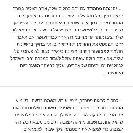
…אם אתה מתמודד עם זהב בחלום שלך, אתה תצליח בצורה
יוצאת דופן בכל המפעלים. לאישה החולמת שהיא מקבלת
מתנות מזהב, כסף או קישוטים, היא תתחתן עם גבר עשיר אך
שכיר חרב. כדי
למצוא
זהב, מצביע על כך שהיכולות המעולות
שלך יציבו אותך קדימה במירוץ אחר כבוד ועושר. אם תאבד
זהב, תפספס את ההזדמנות הגדולה ביותר בחייך ברשלנות.
חולמת
למצוא
וריד זהב, מציינת כי איזה כבוד לא פשוט יוטל
עליך. אם אתה חולם שאתה שוקל לעבוד במכרה זהב, תשתדל
לגזול את זכויותיהם של אחרים, ועליך להיזהר משערוריות
מקומיות….
…לחלום לראות פסנתר, מציין אירוע משמח כלשהו. לשמוע
מפסנתר הרמוניה מתוקה וחושפנית, מאותת הצלחה ובריאות.
אם מנגנים מוזיקה לא נוחה, יהיו לך הרבה עניינים מלהיבים
שיש לקחת בחשבון. מוזיקה עצובה ותובעת, מנבאת בשורה
עצובה. כדי
למצוא
את הפסנתר שלך שבור ולא מתאים,