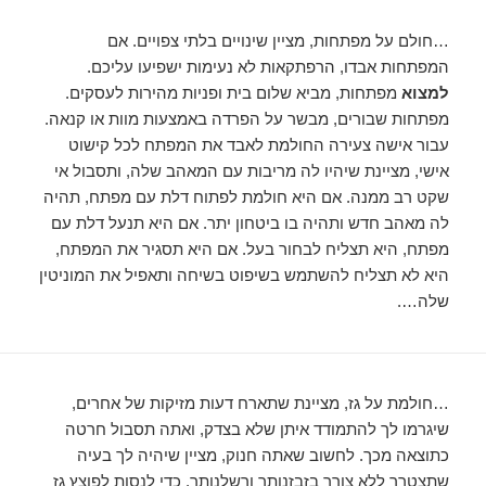
…חולם על מפתחות, מציין שינויים בלתי צפויים. אם
המפתחות אבדו, הרפתקאות לא נעימות ישפיעו עליכם.
למצוא
מפתחות, מביא שלום בית ופניות מהירות לעסקים.
מפתחות שבורים, מבשר על הפרדה באמצעות מוות או קנאה.
עבור אישה צעירה החולמת לאבד את המפתח לכל קישוט
אישי, מציינת שיהיו לה מריבות עם המאהב שלה, ותסבול אי
שקט רב ממנה. אם היא חולמת לפתוח דלת עם מפתח, תהיה
לה מאהב חדש ותהיה בו ביטחון יתר. אם היא תנעל דלת עם
מפתח, היא תצליח לבחור בעל. אם היא תסגיר את המפתח,
היא לא תצליח להשתמש בשיפוט בשיחה ותאפיל את המוניטין
שלה….
…חולמת על גז, מציינת שתארח דעות מזיקות של אחרים,
שיגרמו לך להתמודד איתן שלא בצדק, ואתה תסבול חרטה
כתוצאה מכך. לחשוב שאתה חנוק, מציין שיהיה לך בעיה
שתצטרך ללא צורך בזבזנותך ורשלנותך. כדי לנסות לפוצץ גז