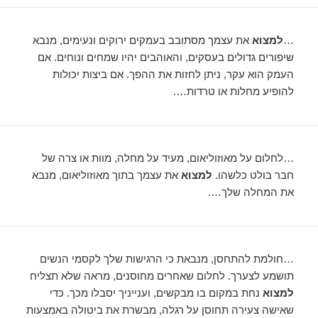
…
למצוא
את עצמך מסתובב בעמקים ירוקים ונעימים, מנבא
שיפורים גדולים בעסקים, והאוהבים יהיו שמחים ונוחים. אם
העמק הוא עקר, ניתן לחזות את ההפך. אם ביצות יכולות
להופיע מחלות או טרדות….
…לחלום על מאוזוליאום, מעיד על מחלה, מוות או צרה של
חבר בולט כלשהו.
למצוא
את עצמך בתוך מאוזוליאום, מנבא
את המחלה שלך….
…חולמת להתחסן, מנבאת כי הרגישות שלך לקסמי הנשים
תושמע לצערך. לחלום שאחרים מחוסנים, מראה שלא תצליח
למצוא
נחת במקום בו מבקשים, וענייניך יסבלו מכך. כדי
שאישה צעירה תחוסן על רגלה, מבשרת את ביטולה באמצעות