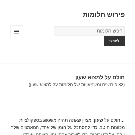
פירוש חלומות
מילון
החלומות
תפריטים
ווידג'טים
חולם על למצוא שעון
(32 פירושים ומשמעויות של חלומות על למצוא שעון)
…חולם על
שעון
, מציין שאתה תהיה משגשג בספקולציות
מכוונות היטב. כדי להסתכל על הזמן של אחד, המאמצים שלך
יובסו על ידי יריבות. כדי לשבור אחת, יהיו מצוקה ואובדן