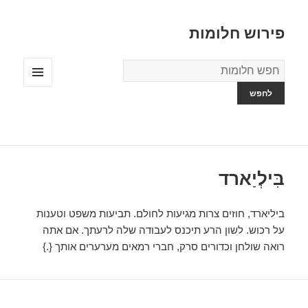
פירוש חלומות
מילון
החלומות
תפריטים
ווידג'טים
בִּילְיַארד
ביליארד, חוזים צרות מגיעות לחולם. תביעות משפט וטענות
על רכוש. לשון הרע תיכנס לעבודה שלה לרעתך. אם אתה
רואה שולחן וכדורים סרק, חברי רמאים מערערים אותך {.}