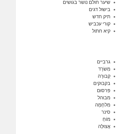
שיער חולם נושר בגושים
בישול דגים
תיק חדש
קורי עכביש
קיא חתול
גרביים
מִשׂרָד
קְבוּרָה
בקבוקים
פִּרסוּם
מבוהל
מִלחָמָה
סינר
מוֹחַ
אֲצוּלָה