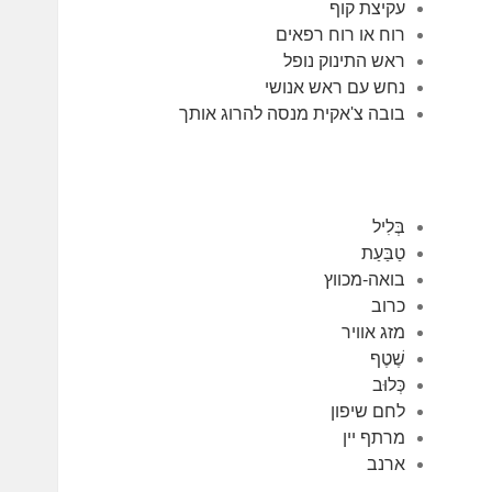
עקיצת קוף
רוח או רוח רפאים
ראש התינוק נופל
נחש עם ראש אנושי
בובה צ'אקית מנסה להרוג אותך
בְּלִיל
טַבַּעַת
בואה-מכווץ
כרוב
מזג אוויר
שֶׁטֶף
כְּלוּב
לחם שיפון
מרתף יין
ארנב