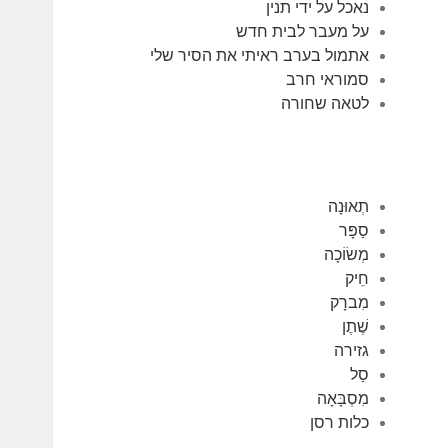
נאכל על ידי תנין
על מעבר לבית חדש
אתמול בערב ראיתי את הסיר שלי
סמוראי חרב
לטאה שחורה
תְאוּנָה
סַפָּר
מְשׂוֹכָה
חֵיק
מִברָק
שֶׁתֶן
גזירה
סַל
מִסְבָּאָה
כלות רסן