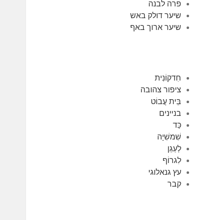
פרה לבנה
שיער דולק באש
שיער ארוך באף
חִדקוֹנִית
ציפור צהובה
בֵּית עֲבוֹט
בניינים
כַּד
שִׁמשִׁיָה
לְעַגֵן
לִגרוֹף
עץ גנאלוגי
קבר